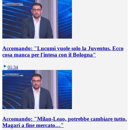
Accomando: "Lucumì vuole solo la Juventus. Ecco
cosa manca per l'intesa con il Bologna"
01:34
Accomando: "Milan-Leao, potrebbe cambiare tutto.
Magari a fine mercato…"