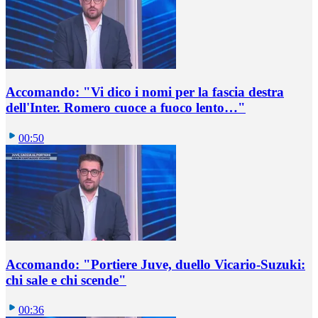
Accomando: "Vi dico i nomi per la fascia destra
dell'Inter. Romero cuoce a fuoco lento…"
00:50
Accomando: "Portiere Juve, duello Vicario-Suzuki:
chi sale e chi scende"
00:36