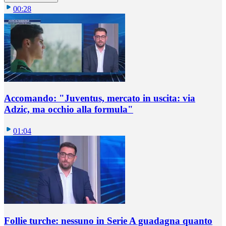
00:28
Accomando: "Juventus, mercato in uscita: via
Adzic, ma occhio alla formula"
01:04
Follie turche: nessuno in Serie A guadagna quanto