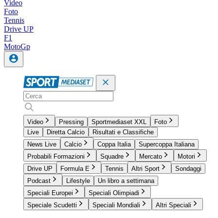
Video
Foto
Tennis
Drive UP
F1
MotoGp
Video
Pressing
Sportmediaset XXL
Foto
Live
Diretta Calcio
Risultati e Classifiche
News Live
Calcio
Coppa Italia
Supercoppa Italiana
Probabili Formazioni
Squadre
Mercato
Motori
Drive UP
Formula E
Tennis
Altri Sport
Sondaggi
Podcast
Lifestyle
Un libro a settimana
Speciali Europei
Speciali Olimpiadi
Speciale Scudetti
Speciali Mondiali
Altri Speciali