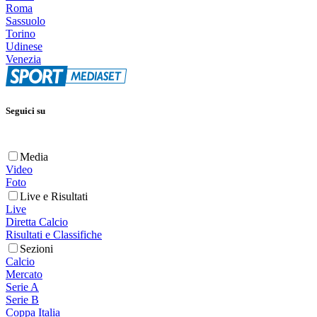
Roma
Sassuolo
Torino
Udinese
Venezia
Seguici su
Media
Video
Foto
Live e Risultati
Live
Diretta Calcio
Risultati e Classifiche
Sezioni
Calcio
Mercato
Serie A
Serie B
Coppa Italia