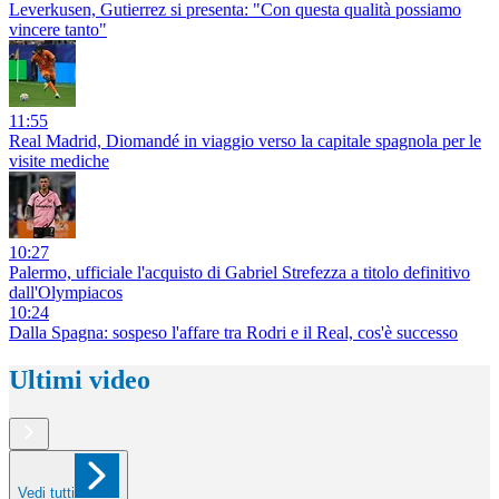
Leverkusen, Gutierrez si presenta: "Con questa qualità possiamo
vincere tanto"
11:55
Real Madrid, Diomandé in viaggio verso la capitale spagnola per le
visite mediche
10:27
Palermo, ufficiale l'acquisto di Gabriel Strefezza a titolo definitivo
dall'Olympiacos
10:24
Dalla Spagna: sospeso l'affare tra Rodri e il Real, cos'è successo
Ultimi video
Vedi tutti