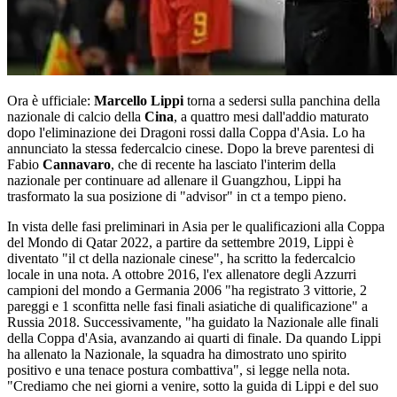
Ora è ufficiale:
Marcello Lippi
torna a sedersi sulla panchina della
nazionale di calcio della
Cina
, a quattro mesi dall'addio maturato
dopo l'eliminazione dei Dragoni rossi dalla Coppa d'Asia. Lo ha
annunciato la stessa federcalcio cinese. Dopo la breve parentesi di
Fabio
Cannavaro
, che di recente ha lasciato l'interim della
nazionale per continuare ad allenare il Guangzhou, Lippi ha
trasformato la sua posizione di "advisor" in ct a tempo pieno.
In vista delle fasi preliminari in Asia per le qualificazioni alla Coppa
del Mondo di Qatar 2022, a partire da settembre 2019, Lippi è
diventato "il ct della nazionale cinese", ha scritto la federcalcio
locale in una nota. A ottobre 2016, l'ex allenatore degli Azzurri
campioni del mondo a Germania 2006 "ha registrato 3 vittorie, 2
pareggi e 1 sconfitta nelle fasi finali asiatiche di qualificazione" a
Russia 2018. Successivamente, "ha guidato la Nazionale alle finali
della Coppa d'Asia, avanzando ai quarti di finale. Da quando Lippi
ha allenato la Nazionale, la squadra ha dimostrato uno spirito
positivo e una tenace postura combattiva", si legge nella nota.
"Crediamo che nei giorni a venire, sotto la guida di Lippi e del suo