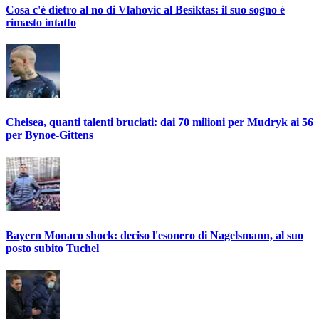
Cosa c'è dietro al no di Vlahovic al Besiktas: il suo sogno è
rimasto intatto
Chelsea, quanti talenti bruciati: dai 70 milioni per Mudryk ai 56
per Bynoe-Gittens
Bayern Monaco shock: deciso l'esonero di Nagelsmann, al suo
posto subito Tuchel