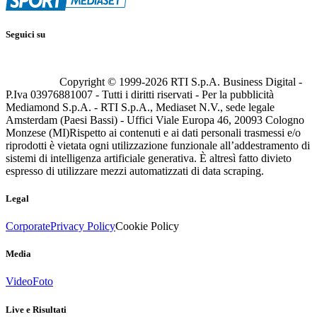
Seguici su
Copyright © 1999-
2026
RTI S.p.A. Business Digital -
P.Iva 03976881007 - Tutti i diritti riservati - Per la pubblicità
Mediamond S.p.A. - RTI S.p.A., Mediaset N.V., sede legale
Amsterdam (Paesi Bassi) - Uffici Viale Europa 46, 20093 Cologno
Monzese (MI)
Rispetto ai contenuti e ai dati personali trasmessi e/o
riprodotti è vietata ogni utilizzazione funzionale all’addestramento di
sistemi di intelligenza artificiale generativa. È altresì fatto divieto
espresso di utilizzare mezzi automatizzati di data scraping.
Legal
Corporate
Privacy Policy
Cookie Policy
Media
Video
Foto
Live e Risultati