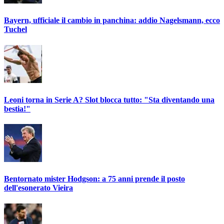
Bayern, ufficiale il cambio in panchina: addio Nagelsmann, ecco
Tuchel
Leoni torna in Serie A? Slot blocca tutto: "Sta diventando una
bestia!"
Bentornato mister Hodgson: a 75 anni prende il posto
dell'esonerato Vieira