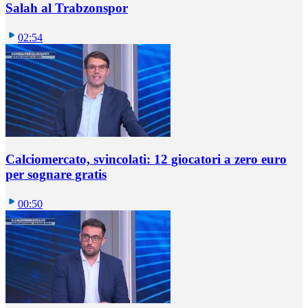
Salah al Trabzonspor
02:54
Calciomercato, svincolati: 12 giocatori a zero euro
per sognare gratis
00:50