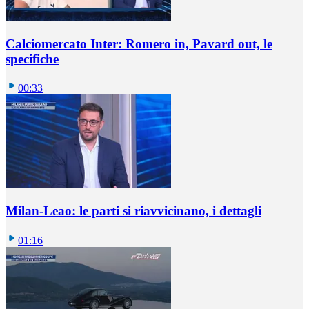
Calciomercato Inter: Romero in, Pavard out, le
specifiche
00:33
Milan-Leao: le parti si riavvicinano, i dettagli
01:16