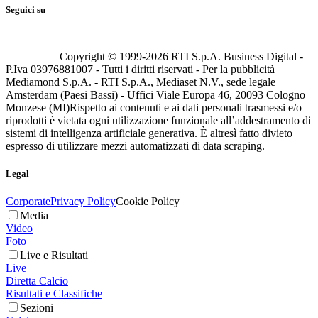
Seguici su
Copyright © 1999-
2026
RTI S.p.A. Business Digital -
P.Iva 03976881007 - Tutti i diritti riservati - Per la pubblicità
Mediamond S.p.A. - RTI S.p.A., Mediaset N.V., sede legale
Amsterdam (Paesi Bassi) - Uffici Viale Europa 46, 20093 Cologno
Monzese (MI)
Rispetto ai contenuti e ai dati personali trasmessi e/o
riprodotti è vietata ogni utilizzazione funzionale all’addestramento di
sistemi di intelligenza artificiale generativa. È altresì fatto divieto
espresso di utilizzare mezzi automatizzati di data scraping.
Legal
Corporate
Privacy Policy
Cookie Policy
Media
Video
Foto
Live e Risultati
Live
Diretta Calcio
Risultati e Classifiche
Sezioni