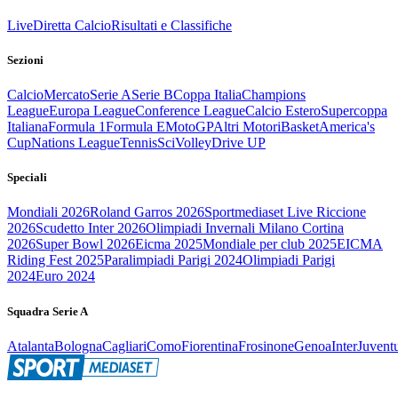
Live
Diretta Calcio
Risultati e Classifiche
Sezioni
Calcio
Mercato
Serie A
Serie B
Coppa Italia
Champions
League
Europa League
Conference League
Calcio Estero
Supercoppa
Italiana
Formula 1
Formula E
MotoGP
Altri Motori
Basket
America's
Cup
Nations League
Tennis
Sci
Volley
Drive UP
Speciali
Mondiali 2026
Roland Garros 2026
Sportmediaset Live Riccione
2026
Scudetto Inter 2026
Olimpiadi Invernali Milano Cortina
2026
Super Bowl 2026
Eicma 2025
Mondiale per club 2025
EICMA
Riding Fest 2025
Paralimpiadi Parigi 2024
Olimpiadi Parigi
2024
Euro 2024
Squadra Serie A
Atalanta
Bologna
Cagliari
Como
Fiorentina
Frosinone
Genoa
Inter
Juvent