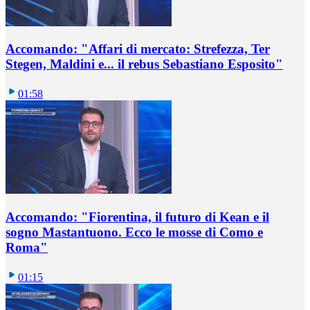
Accomando: "Affari di mercato: Strefezza, Ter
Stegen, Maldini e... il rebus Sebastiano Esposito"
01:58
Accomando: "Fiorentina, il futuro di Kean e il
sogno Mastantuono. Ecco le mosse di Como e
Roma"
01:15