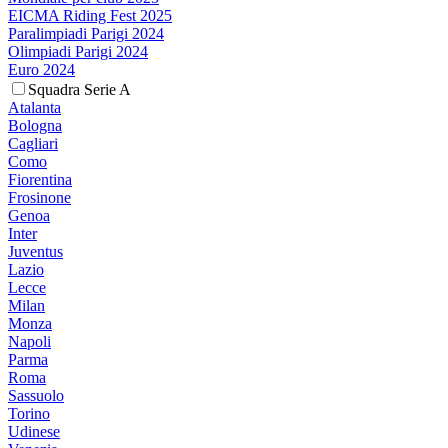
EICMA Riding Fest 2025
Paralimpiadi Parigi 2024
Olimpiadi Parigi 2024
Euro 2024
Squadra Serie A
Atalanta
Bologna
Cagliari
Como
Fiorentina
Frosinone
Genoa
Inter
Juventus
Lazio
Lecce
Milan
Monza
Napoli
Parma
Roma
Sassuolo
Torino
Udinese