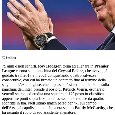
© twitter
75 anni e non sentirli.
Roy Hodgson
torna ad allenare in
Premier
League
e torna sulla panchina del
Crystal Palace
, che aveva già
guidato tra il 2017 e il 2021 conquistando quattro salvezze
consecutive, con cui ha firmato un contratto fino al termine della
stagione. L'ex ct inglese, che in passato è stato anche in Italia sulla
panchina dell'Inter, prende il posto di
Patrick Vieira
, esonerato
venerdì scorso, ed eredita una squadra al 12° posto in classifica
appena tre punti sopra la zona retrocessione e reduce da quattro
sconfitte in fila. Nell'ultimo match perso per 4-1 sul campo
dell'Arsenal capolista in panchina era seduto
Paddy McCarthy
, che
ha assunto il ruolo di suo assistente allenatore.