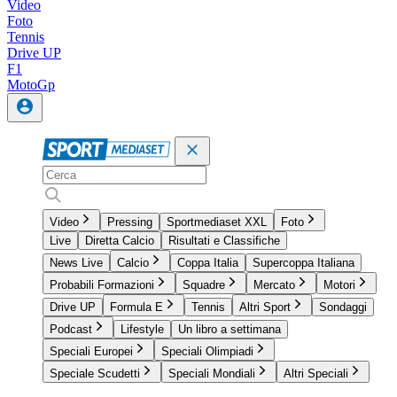
Video
Foto
Tennis
Drive UP
F1
MotoGp
Video
Pressing
Sportmediaset XXL
Foto
Live
Diretta Calcio
Risultati e Classifiche
News Live
Calcio
Coppa Italia
Supercoppa Italiana
Probabili Formazioni
Squadre
Mercato
Motori
Drive UP
Formula E
Tennis
Altri Sport
Sondaggi
Podcast
Lifestyle
Un libro a settimana
Speciali Europei
Speciali Olimpiadi
Speciale Scudetti
Speciali Mondiali
Altri Speciali