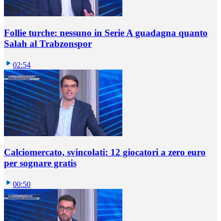
Follie turche: nessuno in Serie A guadagna quanto
Salah al Trabzonspor
02:54
Calciomercato, svincolati: 12 giocatori a zero euro
per sognare gratis
00:50