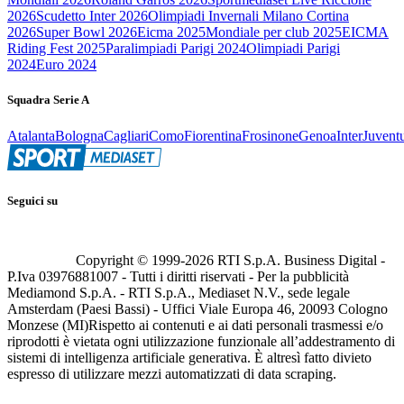
2026
Scudetto Inter 2026
Olimpiadi Invernali Milano Cortina
2026
Super Bowl 2026
Eicma 2025
Mondiale per club 2025
EICMA
Riding Fest 2025
Paralimpiadi Parigi 2024
Olimpiadi Parigi
2024
Euro 2024
Squadra Serie A
Atalanta
Bologna
Cagliari
Como
Fiorentina
Frosinone
Genoa
Inter
Juvent
Seguici su
Copyright © 1999-
2026
RTI S.p.A. Business Digital -
P.Iva 03976881007 - Tutti i diritti riservati - Per la pubblicità
Mediamond S.p.A. - RTI S.p.A., Mediaset N.V., sede legale
Amsterdam (Paesi Bassi) - Uffici Viale Europa 46, 20093 Cologno
Monzese (MI)
Rispetto ai contenuti e ai dati personali trasmessi e/o
riprodotti è vietata ogni utilizzazione funzionale all’addestramento di
sistemi di intelligenza artificiale generativa. È altresì fatto divieto
espresso di utilizzare mezzi automatizzati di data scraping.