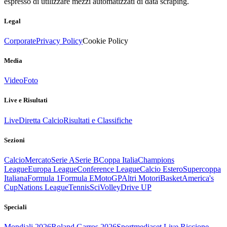
espresso di utilizzare mezzi automatizzati di data scraping.
Legal
Corporate
Privacy Policy
Cookie Policy
Media
Video
Foto
Live e Risultati
Live
Diretta Calcio
Risultati e Classifiche
Sezioni
Calcio
Mercato
Serie A
Serie B
Coppa Italia
Champions
League
Europa League
Conference League
Calcio Estero
Supercoppa
Italiana
Formula 1
Formula E
MotoGP
Altri Motori
Basket
America's
Cup
Nations League
Tennis
Sci
Volley
Drive UP
Speciali
Mondiali 2026
Roland Garros 2026
Sportmediaset Live Riccione