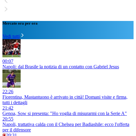
Mercato ora per ora
Vedi tutti
00:07
Napoli: dal Brasile la notizia di un contatto con Gabriel Jesus
22:26
Fiorentina, Mastantuono è arrivato in città! Domani visite e firma,
tutti i dettagli
21:42
Genoa, Sow si presenta: "Ho voglia di misurarmi con la Serie A"
20:55
Napoli, trattativa calda con il Chelsea per Badiashile: ecco l'offerta
per il difensore
20:31