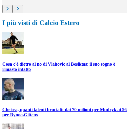
I più visti di Calcio Estero
Cosa c'è dietro al no di Vlahovic al Besiktas: il suo sogno è
rimasto intatto
Chelsea, quanti talenti bruciati: dai 70 milioni per Mudryk ai 56
per Bynoe-Gittens