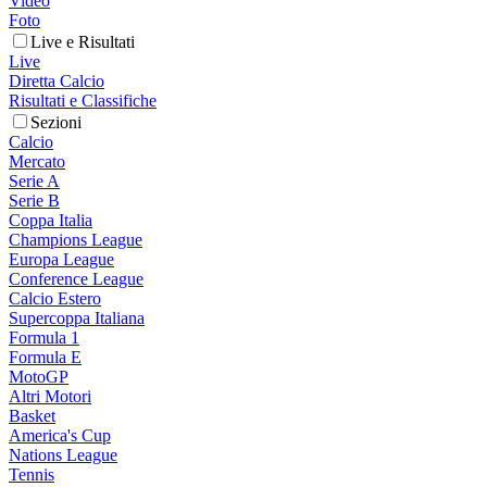
Video
Foto
Live e Risultati
Live
Diretta Calcio
Risultati e Classifiche
Sezioni
Calcio
Mercato
Serie A
Serie B
Coppa Italia
Champions League
Europa League
Conference League
Calcio Estero
Supercoppa Italiana
Formula 1
Formula E
MotoGP
Altri Motori
Basket
America's Cup
Nations League
Tennis