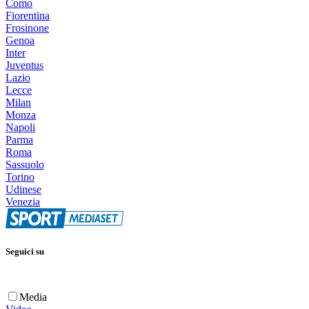
Como
Fiorentina
Frosinone
Genoa
Inter
Juventus
Lazio
Lecce
Milan
Monza
Napoli
Parma
Roma
Sassuolo
Torino
Udinese
Venezia
Seguici su
Media