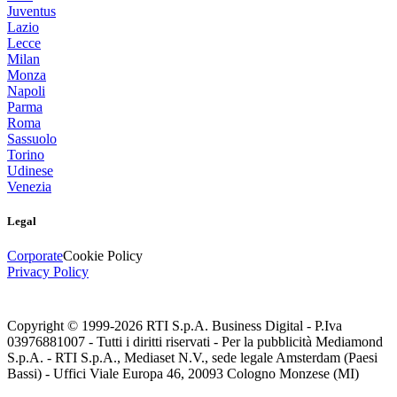
Juventus
Lazio
Lecce
Milan
Monza
Napoli
Parma
Roma
Sassuolo
Torino
Udinese
Venezia
Legal
Corporate
Cookie Policy
Privacy Policy
Copyright © 1999-
2026
RTI S.p.A. Business Digital - P.Iva
03976881007 - Tutti i diritti riservati - Per la pubblicità Mediamond
S.p.A. - RTI S.p.A., Mediaset N.V., sede legale Amsterdam (Paesi
Bassi) - Uffici Viale Europa 46, 20093 Cologno Monzese (MI)