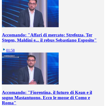
Accomando: "Affari di mercato: Strefezza, Ter
Stegen, Maldini e... il rebus Sebastiano Esposito"
01:58
Accomando: "Fiorentina, il futuro di Kean e il
sogno Mastantuono. Ecco le mosse di Como e
Roma"