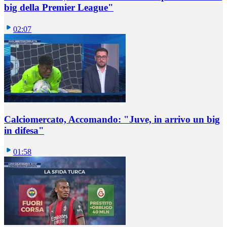
big della Premier League"
02:07
Calciomercato, Accomando: "Juve, in arrivo un big
in difesa"
01:58