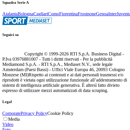
Squadra Serie A
Atalanta
Bologna
Cagliari
Como
Fiorentina
Frosinone
Genoa
Inter
Juvent
Seguici su
Copyright © 1999-
2026
RTI S.p.A. Business Digital -
P.Iva 03976881007 - Tutti i diritti riservati - Per la pubblicità
Mediamond S.p.A. - RTI S.p.A., Mediaset N.V., sede legale
Amsterdam (Paesi Bassi) - Uffici Viale Europa 46, 20093 Cologno
Monzese (MI)
Rispetto ai contenuti e ai dati personali trasmessi e/o
riprodotti è vietata ogni utilizzazione funzionale all’addestramento di
sistemi di intelligenza artificiale generativa. È altresì fatto divieto
espresso di utilizzare mezzi automatizzati di data scraping.
Legal
Corporate
Privacy Policy
Cookie Policy
Media
Video
Foto