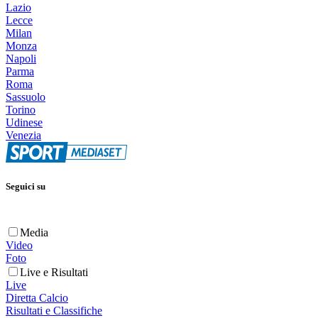
Lazio
Lecce
Milan
Monza
Napoli
Parma
Roma
Sassuolo
Torino
Udinese
Venezia
Seguici su
Media
Video
Foto
Live e Risultati
Live
Diretta Calcio
Risultati e Classifiche