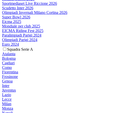
Sportmediaset Live Riccione 2026
Scudetto Inter 2026
Olimpiadi Invernali Milano Cortina 2026
Super Bowl 2026
Eicma 2025
Mondiale per club 2025
EICMA Riding Fest 2025
Paralimpiadi Parigi 2024
Olimpiadi Parigi 2024
Euro 2024
Squadra Serie A
Atalanta
Bologna
Cagliari
Como
Fiorentina
Frosinone
Genoa
Inter
Juventus
Lazio
Lecce
Milan
Monza
Napoli