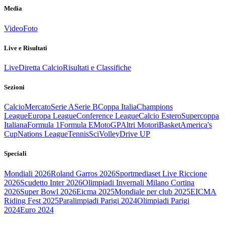
Media
Video
Foto
Live e Risultati
Live
Diretta Calcio
Risultati e Classifiche
Sezioni
Calcio
Mercato
Serie A
Serie B
Coppa Italia
Champions
League
Europa League
Conference League
Calcio Estero
Supercoppa
Italiana
Formula 1
Formula E
MotoGP
Altri Motori
Basket
America's
Cup
Nations League
Tennis
Sci
Volley
Drive UP
Speciali
Mondiali 2026
Roland Garros 2026
Sportmediaset Live Riccione
2026
Scudetto Inter 2026
Olimpiadi Invernali Milano Cortina
2026
Super Bowl 2026
Eicma 2025
Mondiale per club 2025
EICMA
Riding Fest 2025
Paralimpiadi Parigi 2024
Olimpiadi Parigi
2024
Euro 2024