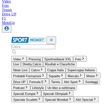
Video
Foto
Tennis
Drive UP
F1
MotoGp
Video
Pressing
Sportmediaset XXL
Foto
Live
Diretta Calcio
Risultati e Classifiche
News Live
Calcio
Coppa Italia
Supercoppa Italiana
Probabili Formazioni
Squadre
Mercato
Motori
Drive UP
Formula E
Tennis
Altri Sport
Sondaggi
Podcast
Lifestyle
Un libro a settimana
Speciali Europei
Speciali Olimpiadi
Speciale Scudetti
Speciali Mondiali
Altri Speciali