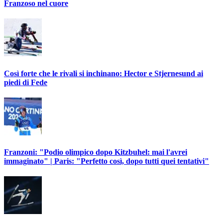
Franzoso nel cuore
Così forte che le rivali si inchinano: Hector e Stjernesund ai
piedi di Fede
Franzoni: "Podio olimpico dopo Kitzbuhel: mai l'avrei
immaginato" | Paris: "Perfetto così, dopo tutti quei tentativi"