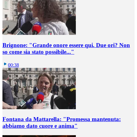
Brignone: "Grande onore essere qui. Due ori? Non
so come sia stato possibile..."
00:38
Fontana da Mattarella: "Promessa mantenuta:
abbiamo dato cuore e anima"