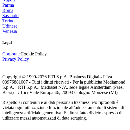
Parma
Roma
Sassuolo
Torino
Udinese
Venezia
Legal
Corporate
Cookie Policy
Privacy Policy
Copyright © 1999-
2026
RTI S.p.A. Business Digital - P.Iva
03976881007 - Tutti i diritti riservati - Per la pubblicità Mediamond
S.p.A. - RTI S.p.A., Mediaset N.V., sede legale Amsterdam (Paesi
Bassi) - Uffici Viale Europa 46, 20093 Cologno Monzese (MI)
Rispetto ai contenuti e ai dati personali trasmessi e/o riprodotti è
vietata ogni utilizzazione funzionale all’addestramento di sistemi di
intelligenza artificiale generativa. È altresì fatto divieto espresso di
utilizzare mezzi automatizzati di data scraping.