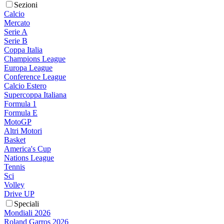
Sezioni
Calcio
Mercato
Serie A
Serie B
Coppa Italia
Champions League
Europa League
Conference League
Calcio Estero
Supercoppa Italiana
Formula 1
Formula E
MotoGP
Altri Motori
Basket
America's Cup
Nations League
Tennis
Sci
Volley
Drive UP
Speciali
Mondiali 2026
Roland Garros 2026