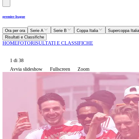
premier-league
Ora per ora
Serie A
Serie B
Coppa Italia
Supercoppa Itali
Risultati e Classifiche
HOME
FOTO
RISULTATI E CLASSIFICHE
1
di 38
Avvia slideshow
Fullscreen
Zoom