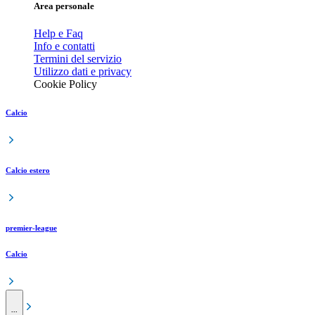
Area personale
Help e Faq
Info e contatti
Termini del servizio
Utilizzo dati e privacy
Cookie Policy
Calcio
Calcio estero
premier-league
Calcio
...