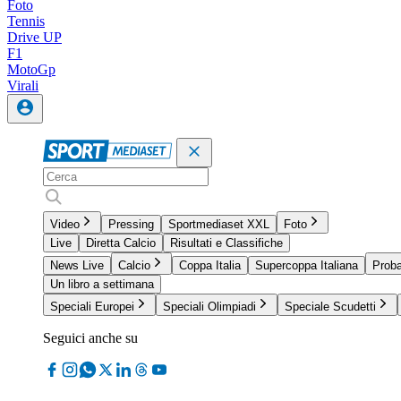
Foto
Tennis
Drive UP
F1
MotoGp
Virali
Video
Pressing
Sportmediaset XXL
Foto
Live
Diretta Calcio
Risultati e Classifiche
News Live
Calcio
Coppa Italia
Supercoppa Italiana
Proba
Un libro a settimana
Speciali Europei
Speciali Olimpiadi
Speciale Scudetti
Seguici anche su