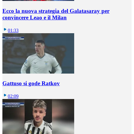
Ecco la nuova strategia del Galatasaray per
convincere Leao e il Milan
01:33
Gattuso si gode Ratkov
02:09