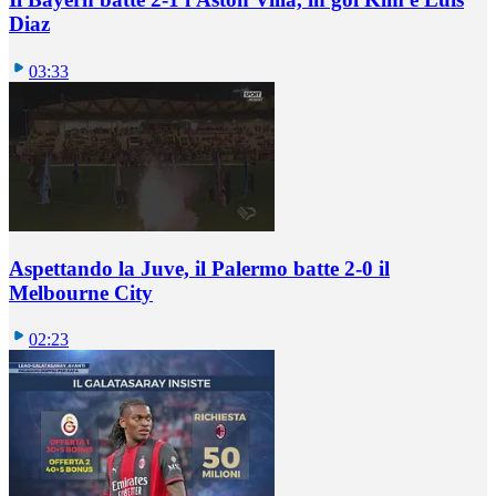
Diaz
03:33
Aspettando la Juve, il Palermo batte 2-0 il
Melbourne City
02:23