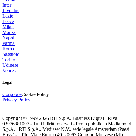
Inter
Juventus
Lazio
Lecce
Milan
Monza
Napoli
Parma
Roma
Sassuolo
Torino
Udinese
Venezia
Legal
Corporate
Cookie Policy
Privacy Policy
Copyright © 1999-
2026
RTI S.p.A. Business Digital - P.Iva
03976881007 - Tutti i diritti riservati - Per la pubblicità Mediamond
S.p.A. - RTI S.p.A., Mediaset N.V., sede legale Amsterdam (Paesi
Bassi) - Uffici Viale Europa 46, 20093 Cologno Monzese (MI)