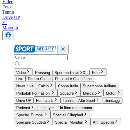
Video
Foto
Tennis
Drive UP
F1
MotoGp
Video
Pressing
Sportmediaset XXL
Foto
Live
Diretta Calcio
Risultati e Classifiche
News Live
Calcio
Coppa Italia
Supercoppa Italiana
Probabili Formazioni
Squadre
Mercato
Motori
Drive UP
Formula E
Tennis
Altri Sport
Sondaggi
Podcast
Lifestyle
Un libro a settimana
Speciali Europei
Speciali Olimpiadi
Speciale Scudetti
Speciali Mondiali
Altri Speciali