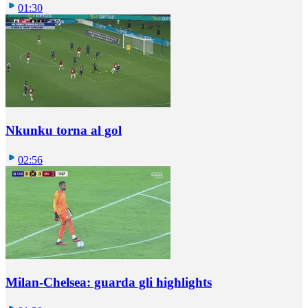
01:30
Nkunku torna al gol
02:56
Milan-Chelsea: guarda gli highlights