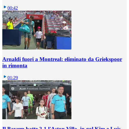
00:42
Arnaldi fuori a Montreal: eliminato da Griekspoor
in rimonta
01:29
Il Bayern batte 2-1 l'Aston Villa, in gol Kim e Luis