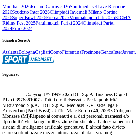
Mondiali 2026
Roland Garros 2026
Sportmediaset Live Riccione
2026
Scudetto Inter 2026
Olimpiadi Invernali Milano Cortina
2026
Super Bowl 2026
Eicma 2025
Mondiale per club 2025
EICMA
Riding Fest 2025
Paralimpiadi Parigi 2024
Olimpiadi Parigi
2024
Euro 2024
Squadra Serie A
Atalanta
Bologna
Cagliari
Como
Fiorentina
Frosinone
Genoa
Inter
Juvent
Seguici su
Copyright © 1999-
2026
RTI S.p.A. Business Digital -
P.Iva 03976881007 - Tutti i diritti riservati - Per la pubblicità
Mediamond S.p.A. - RTI S.p.A., Mediaset N.V., sede legale
Amsterdam (Paesi Bassi) - Uffici Viale Europa 46, 20093 Cologno
Monzese (MI)
Rispetto ai contenuti e ai dati personali trasmessi e/o
riprodotti è vietata ogni utilizzazione funzionale all’addestramento di
sistemi di intelligenza artificiale generativa. È altresì fatto divieto
espresso di utilizzare mezzi automatizzati di data scraping.