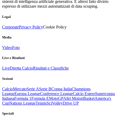
sistemi di intelligenza artificiale generativa. È altresì fatto divieto
espresso di utilizzare mezzi automatizzati di data scraping.
Legal
Corporate
Privacy Policy
Cookie Policy
Media
Video
Foto
Live e Risultati
Live
Diretta Calcio
Risultati e Classifiche
Sezioni
Calcio
Mercato
Serie A
Serie B
Coppa Italia
Champions
League
Europa League
Conference League
Calcio Estero
Supercoppa
Italiana
Formula 1
Formula E
MotoGP
Altri Motori
Basket
America's
Cup
Nations League
Tennis
Sci
Volley
Drive UP
Speciali