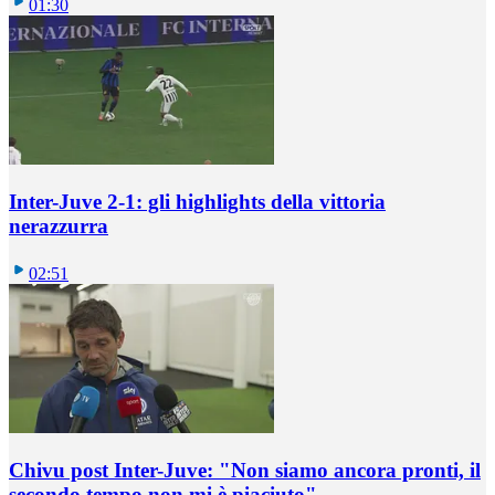
01:30
Inter-Juve 2-1: gli highlights della vittoria
nerazzurra
02:51
Chivu post Inter-Juve: "Non siamo ancora pronti, il
secondo tempo non mi è piaciuto"