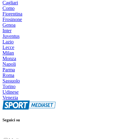
Cagliari
Como
Fiorentina
Frosinone
Genoa
Inter
Juventus
Lazio
Lecce
Milan
Monza
Napoli
Parma
Roma
Sassuolo
Torino
Udinese
Venezia
Seguici su