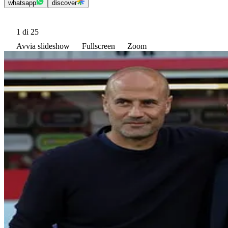
whatsapp
discover
1
di 25
Avvia slideshow
Fullscreen
Zoom