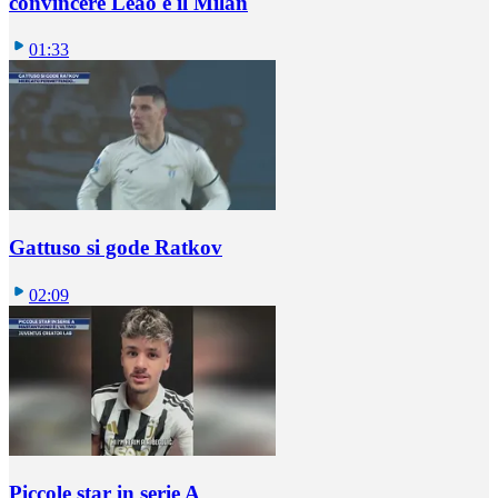
convincere Leao e il Milan
01:33
Gattuso si gode Ratkov
02:09
Piccole star in serie A