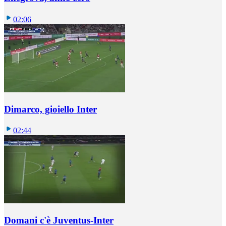
02:06
Dimarco, gioiello Inter
02:44
Domani c'è Juventus-Inter