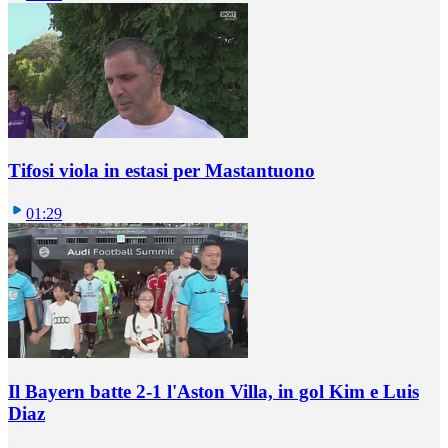
Tifosi viola in estasi per Mastantuono
01:29
Il Bayern batte 2-1 l'Aston Villa, in gol Kim e Luis
Diaz