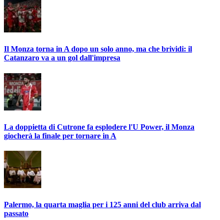
Il Monza torna in A dopo un solo anno, ma che brividi: il
Catanzaro va a un gol dall'impresa
La doppietta di Cutrone fa esplodere l'U Power, il Monza
giocherà la finale per tornare in A
Palermo, la quarta maglia per i 125 anni del club arriva dal
passato