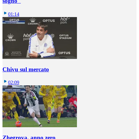
sogno"
01:14
Chivu sul mercato
02:09
Zhegrova, anno zero