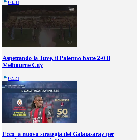
03:33
Aspettando la Juve, il Palermo batte 2-0 il
Melbourne City
02:23
Ecco la nuova strategia del Galatasaray per