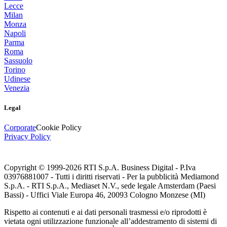
Lecce
Milan
Monza
Napoli
Parma
Roma
Sassuolo
Torino
Udinese
Venezia
Legal
Corporate
Cookie Policy
Privacy Policy
Copyright © 1999-
2026
RTI S.p.A. Business Digital - P.Iva
03976881007 - Tutti i diritti riservati - Per la pubblicità Mediamond
S.p.A. - RTI S.p.A., Mediaset N.V., sede legale Amsterdam (Paesi
Bassi) - Uffici Viale Europa 46, 20093 Cologno Monzese (MI)
Rispetto ai contenuti e ai dati personali trasmessi e/o riprodotti è
vietata ogni utilizzazione funzionale all’addestramento di sistemi di