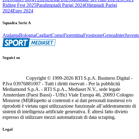
Riding Fest 2025
Paralimpiadi Parigi 2024
Olimpiadi Parigi
2024
Euro 2024
Squadra Serie A
Atalanta
Bologna
Cagliari
Como
Fiorentina
Frosinone
Genoa
Inter
Juvent
Seguici su
Copyright © 1999-
2026
RTI S.p.A. Business Digital -
P.Iva 03976881007 - Tutti i diritti riservati - Per la pubblicità
Mediamond S.p.A. - RTI S.p.A., Mediaset N.V., sede legale
Amsterdam (Paesi Bassi) - Uffici Viale Europa 46, 20093 Cologno
Monzese (MI)
Rispetto ai contenuti e ai dati personali trasmessi e/o
riprodotti è vietata ogni utilizzazione funzionale all’addestramento di
sistemi di intelligenza artificiale generativa. È altresì fatto divieto
espresso di utilizzare mezzi automatizzati di data scraping.
Legal