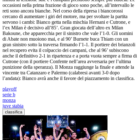
occasioni nella prima frazione di gioco sono poche, all’intervallo le
reti sono ancora bianche. Nel corso della ripresa i biancorossi
cercano di aumentare i giri del motore, ma per svoltare la partita
servono i cambi: Bianco getta nella mischia Hernani e Cutrone, e
l’ex Milan è decisivo all’85’. Gran giocata dell’altro ex Milan
Bakoune, che apparecchia per il sinistro che vale l’1-0. Gli uomini
di Abate non muoiono mai, e al 90’ Burnete buca Thiam con un
gran sinistro sotto la traversa firmando l’1-1. Il portiere dei brianzoli
nel recupero evita il colpaccio dei campani, che al 96’ subiscono
anche il definitivo 2-1 in ripartenza e a porta vuota sempre a firma di
Cutrone (con il portiere Confente nell’area avversaria per l’ultima
punizione della speranza). Il Monza raggiunge la finale e attende la
vincente tra Catanzaro e Palermo (calabresi avanti 3-0 dopo
l’andata): Bianco avrà anche il favore del piazzamento in classifica.
playoff
serie b
monza
juve stabia
classifica