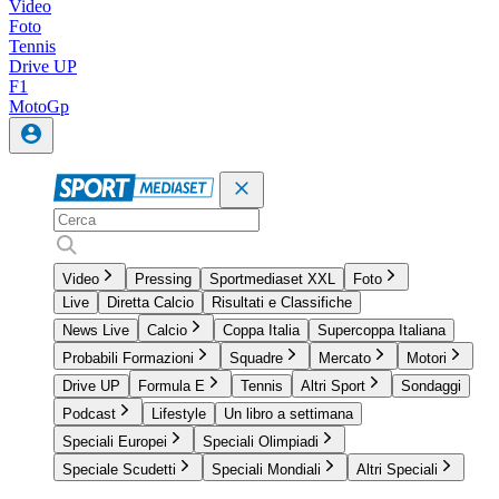
Video
Foto
Tennis
Drive UP
F1
MotoGp
Video
Pressing
Sportmediaset XXL
Foto
Live
Diretta Calcio
Risultati e Classifiche
News Live
Calcio
Coppa Italia
Supercoppa Italiana
Probabili Formazioni
Squadre
Mercato
Motori
Drive UP
Formula E
Tennis
Altri Sport
Sondaggi
Podcast
Lifestyle
Un libro a settimana
Speciali Europei
Speciali Olimpiadi
Speciale Scudetti
Speciali Mondiali
Altri Speciali