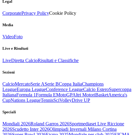
Legal
Corporate
Privacy Policy
Cookie Policy
Media
Video
Foto
Live e Risultati
Live
Diretta Calcio
Risultati e Classifiche
Sezioni
Calcio
Mercato
Serie A
Serie B
Coppa Italia
Champions
League
Europa League
Conference League
Calcio Estero
Supercoppa
Italiana
Formula 1
Formula E
MotoGP
Altri Motori
Basket
America's
Cup
Nations League
Tennis
Sci
Volley
Drive UP
Speciali
Mondiali 2026
Roland Garros 2026
Sportmediaset Live Riccione
2026
Scudetto Inter 2026
Olimpiadi Invernali Milano Cortina
2026
Super Bowl 2026
Eicma 2025
Mondiale per club 2025
EICMA