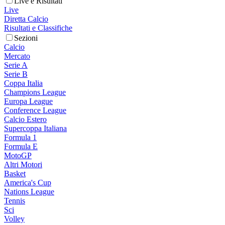
Live e Risultati
Live
Diretta Calcio
Risultati e Classifiche
Sezioni
Calcio
Mercato
Serie A
Serie B
Coppa Italia
Champions League
Europa League
Conference League
Calcio Estero
Supercoppa Italiana
Formula 1
Formula E
MotoGP
Altri Motori
Basket
America's Cup
Nations League
Tennis
Sci
Volley