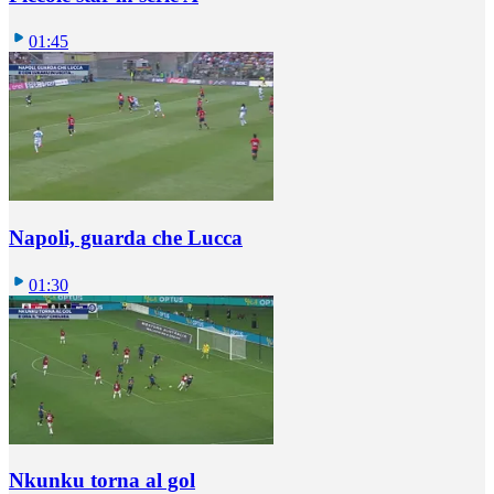
01:45
Napoli, guarda che Lucca
01:30
Nkunku torna al gol