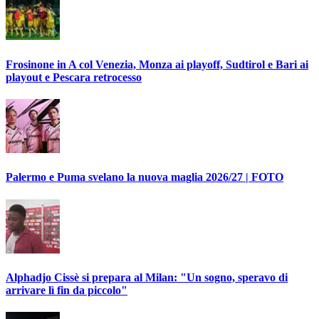
Frosinone in A col Venezia, Monza ai playoff, Sudtirol e Bari ai
playout e Pescara retrocesso
Palermo e Puma svelano la nuova maglia 2026/27 | FOTO
Alphadjo Cissè si prepara al Milan: "Un sogno, speravo di
arrivare lì fin da piccolo"