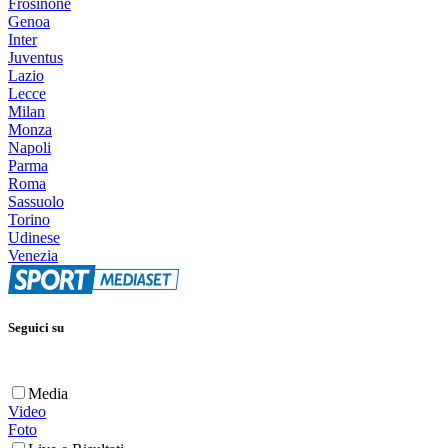
Frosinone
Genoa
Inter
Juventus
Lazio
Lecce
Milan
Monza
Napoli
Parma
Roma
Sassuolo
Torino
Udinese
Venezia
Seguici su
Media
Video
Foto