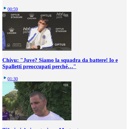
00:59
Chivu: "Juve? Siamo la squadra da battere! Io e
Spalletti preoccupati perché…"
01:30