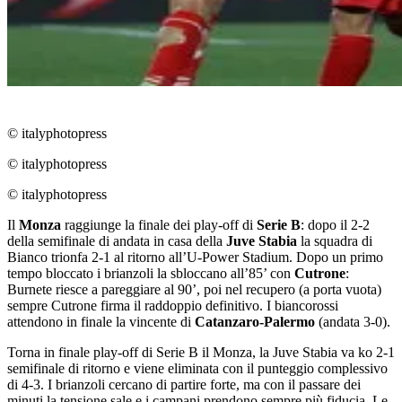
© italyphotopress
© italyphotopress
© italyphotopress
Il
Monza
raggiunge la finale dei play-off di
Serie B
: dopo il 2-2
della semifinale di andata in casa della
Juve Stabia
la squadra di
Bianco trionfa 2-1 al ritorno all’U-Power Stadium. Dopo un primo
tempo bloccato i brianzoli la sbloccano all’85’ con
Cutrone
:
Burnete riesce a pareggiare al 90’, poi nel recupero (a porta vuota)
sempre Cutrone firma il raddoppio definitivo. I biancorossi
attendono in finale la vincente di
Catanzaro-Palermo
(andata 3-0).
Torna in finale play-off di Serie B il Monza, la Juve Stabia va ko 2-1
semifinale di ritorno e viene eliminata con il punteggio complessivo
di 4-3. I brianzoli cercano di partire forte, ma con il passare dei
minuti la tensione sale e i campani prendono sempre più fiducia. Le