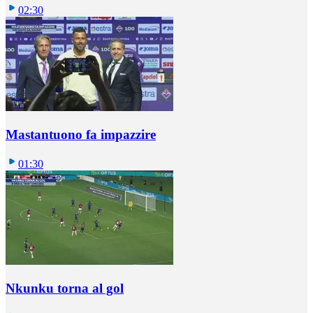
02:30
Mastantuono fa impazzire
01:30
Nkunku torna al gol