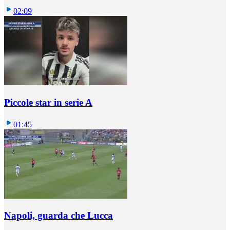
02:09
Piccole star in serie A
01:45
Napoli, guarda che Lucca