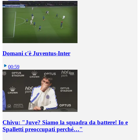
Domani c'è Juventus-Inter
00:59
Chivu: "Juve? Siamo la squadra da battere! Io e
Spalletti preoccupati perché…"