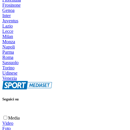
Frosinone
Genoa
Inter
Juventus
Lazio
Lecce
Milan
Monza
Napoli
Parma
Roma
Sassuolo
Torino
Udinese
Venezia
Seguici su
Media
Video
Foto