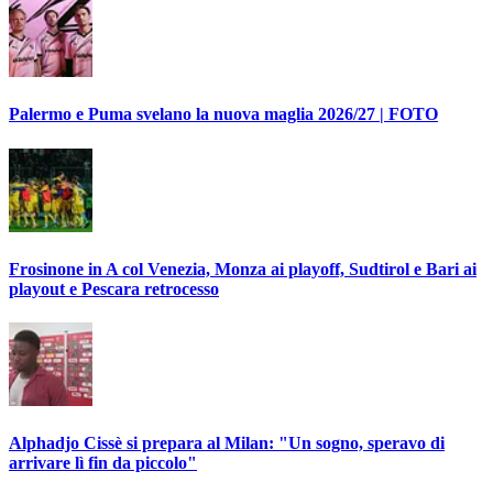
Palermo e Puma svelano la nuova maglia 2026/27 | FOTO
Frosinone in A col Venezia, Monza ai playoff, Sudtirol e Bari ai
playout e Pescara retrocesso
Alphadjo Cissè si prepara al Milan: "Un sogno, speravo di
arrivare lì fin da piccolo"