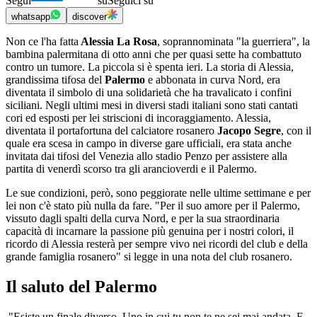
Segui
su
Seguici su
whatsapp
discover
Non ce l'ha fatta
Alessia La Rosa
, soprannominata "la guerriera", la
bambina palermitana di otto anni che per quasi sette ha combattuto
contro un tumore. La piccola si è spenta ieri. La storia di Alessia,
grandissima tifosa del
Palermo
e abbonata in curva Nord, era
diventata il simbolo di una solidarietà che ha travalicato i confini
siciliani. Negli ultimi mesi in diversi stadi italiani sono stati cantati
cori ed esposti per lei striscioni di incoraggiamento. Alessia,
diventata il portafortuna del calciatore rosanero
Jacopo Segre
, con il
quale era scesa in campo in diverse gare ufficiali, era stata anche
invitata dai tifosi del Venezia allo stadio Penzo per assistere alla
partita di venerdì scorso tra gli arancioverdi e il Palermo.
Le sue condizioni, però, sono peggiorate nelle ultime settimane e per
lei non c'è stato più nulla da fare. "Per il suo amore per il Palermo,
vissuto dagli spalti della curva Nord, e per la sua straordinaria
capacità di incarnare la passione più genuina per i nostri colori, il
ricordo di Alessia resterà per sempre vivo nei ricordi del club e della
grande famiglia rosanero" si legge in una nota del club rosanero.
Il saluto del Palermo
"Esiste un finale diverso. Uno in cui tu non te ne sei mai andata. E