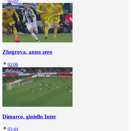
02:09
Zhegrova, anno zero
02:06
Dimarco, gioiello Inter
02:44