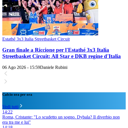
Estathé 3x3 Italia Streetbasket Circuit
Gran finale a Riccione per l'Estathé 3x3 Italia
Streetbasket Circuit: All Star e DKB regine d'Italia
06 Ago 2026 - 15:59
Daniele Rubini
Calcio ora per ora
Vedi tutti
14:22
Roma, Cristante: "Lo scudetto un sogno. Dybala? Il diverbio non
era tra me e lui"
14:18