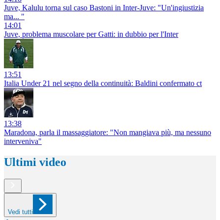
Juve, Kalulu torna sul caso Bastoni in Inter-Juve: "Un'ingiustizia
ma... "
14:01
Juve, problema muscolare per Gatti: in dubbio per l'Inter
13:51
Italia Under 21 nel segno della continuità: Baldini confermato ct
13:38
Maradona, parla il massaggiatore: "Non mangiava più, ma nessuno
interveniva"
Ultimi video
Vedi tutti