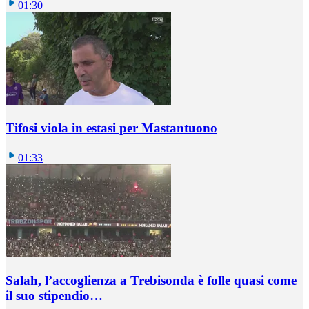
01:30
Tifosi viola in estasi per Mastantuono
01:33
Salah, l’accoglienza a Trebisonda è folle quasi come
il suo stipendio…