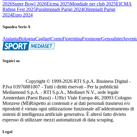
2026
Super Bowl 2026
Eicma 2025
Mondiale per club 2025
EICMA
Riding Fest 2025
Paralimpiadi Parigi 2024
Olimpiadi Parigi
2024
Euro 2024
Squadra Serie A
Atalanta
Bologna
Cagliari
Como
Fiorentina
Frosinone
Genoa
Inter
Juvent
Seguici su
Copyright © 1999-
2026
RTI S.p.A. Business Digital -
P.Iva 03976881007 - Tutti i diritti riservati - Per la pubblicità
Mediamond S.p.A. - RTI S.p.A., Mediaset N.V., sede legale
Amsterdam (Paesi Bassi) - Uffici Viale Europa 46, 20093 Cologno
Monzese (MI)
Rispetto ai contenuti e ai dati personali trasmessi e/o
riprodotti è vietata ogni utilizzazione funzionale all’addestramento di
sistemi di intelligenza artificiale generativa. È altresì fatto divieto
espresso di utilizzare mezzi automatizzati di data scraping.
Legal