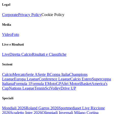
Legal
Corporate
Privacy Policy
Cookie Policy
Media
Video
Foto
Live e Risultati
Live
Diretta Calcio
Risultati e Classifiche
Sezioni
Calcio
Mercato
Serie A
Serie B
Coppa Italia
Champions
League
Europa League
Conference League
Calcio Estero
Supercoppa
Italiana
Formula 1
Formula E
MotoGP
Altri Motori
Basket
America's
Cup
Nations League
Tennis
Sci
Volley
Drive UP
Speciali
Mondiali 2026
Roland Garros 2026
Sportmediaset Live Riccione
2026
Scudetto Inter 2026
Olimpiadi Invernali Milano Cortina