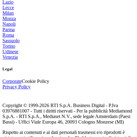
Lazio
Lecce
Milan
Monza
Napoli
Parma
Roma
Sassuolo
Torino
Udinese
Venezia
Legal
Corporate
Cookie Policy
Privacy Policy
Copyright © 1999-
2026
RTI S.p.A. Business Digital - P.Iva
03976881007 - Tutti i diritti riservati - Per la pubblicità Mediamond
S.p.A. - RTI S.p.A., Mediaset N.V., sede legale Amsterdam (Paesi
Bassi) - Uffici Viale Europa 46, 20093 Cologno Monzese (MI)
Rispetto ai contenuti e ai dati personali trasmessi e/o riprodotti è