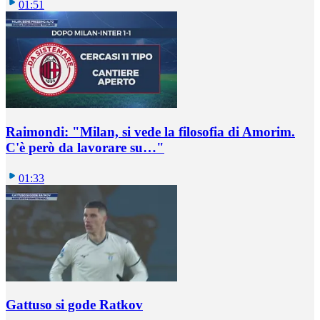
01:51
Raimondi: "Milan, si vede la filosofia di Amorim.
C'è però da lavorare su…"
01:33
Gattuso si gode Ratkov