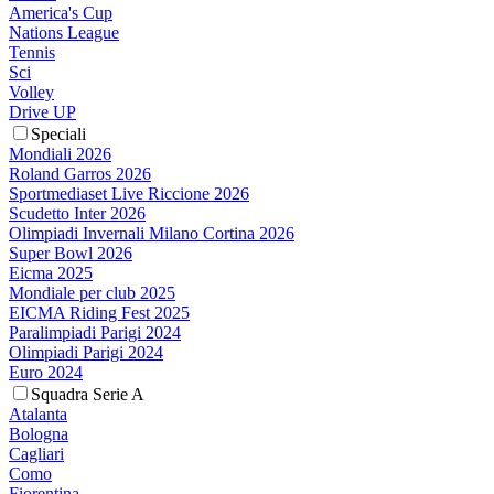
America's Cup
Nations League
Tennis
Sci
Volley
Drive UP
Speciali
Mondiali 2026
Roland Garros 2026
Sportmediaset Live Riccione 2026
Scudetto Inter 2026
Olimpiadi Invernali Milano Cortina 2026
Super Bowl 2026
Eicma 2025
Mondiale per club 2025
EICMA Riding Fest 2025
Paralimpiadi Parigi 2024
Olimpiadi Parigi 2024
Euro 2024
Squadra Serie A
Atalanta
Bologna
Cagliari
Como
Fiorentina