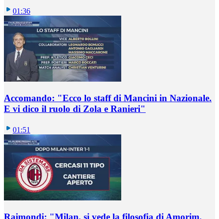
01:36
Accomando: "Ecco lo staff di Mancini in Nazionale.
E vi dico il ruolo di Zola e Ranieri"
01:51
Raimondi: "Milan, si vede la filosofia di Amorim.