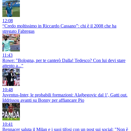
12:08
“Credo moltissimo in Riccardo Cassano”: chi è il 2008 che ha
stregato Fabregas
11:43
Rowe: "Bologna, per te canterò Dalla! Tedesco? Con lui devi stare
attento a..."
10:48
Juventus-Inter, le probabili formazioni: Alajbegovic dal 1', Gatti out.
Iddrissou avanti su Bonny per affiancare Pio
10:41
Bennacer saluta il Milan e i suoi tifosi con un post sui social: "Non è