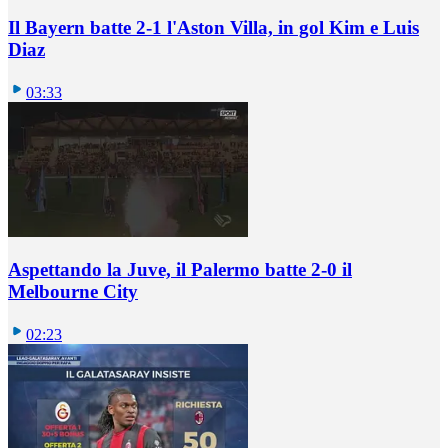
Il Bayern batte 2-1 l'Aston Villa, in gol Kim e Luis
Diaz
03:33
Aspettando la Juve, il Palermo batte 2-0 il
Melbourne City
02:23