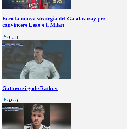
Ecco la nuova strategia del Galatasaray per
convincere Leao e il Milan
01:33
Gattuso si gode Ratkov
02:09