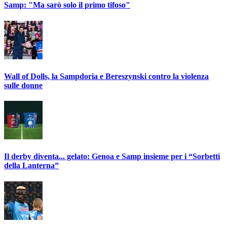
Samp: "Ma sarò solo il primo tifoso"
Wall of Dolls, la Sampdoria e Bereszynski contro la violenza
sulle donne
Il derby diventa... gelato: Genoa e Samp insieme per i “Sorbetti
della Lanterna”