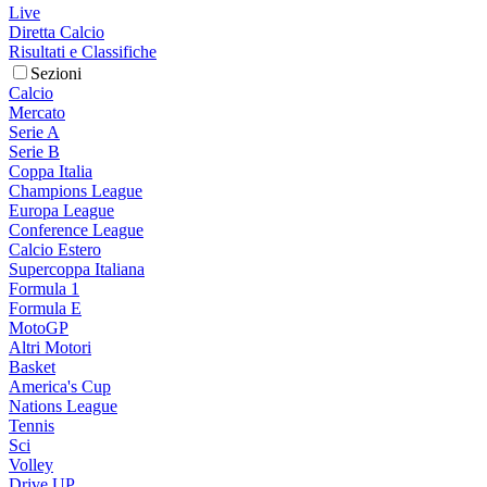
Live
Diretta Calcio
Risultati e Classifiche
Sezioni
Calcio
Mercato
Serie A
Serie B
Coppa Italia
Champions League
Europa League
Conference League
Calcio Estero
Supercoppa Italiana
Formula 1
Formula E
MotoGP
Altri Motori
Basket
America's Cup
Nations League
Tennis
Sci
Volley
Drive UP