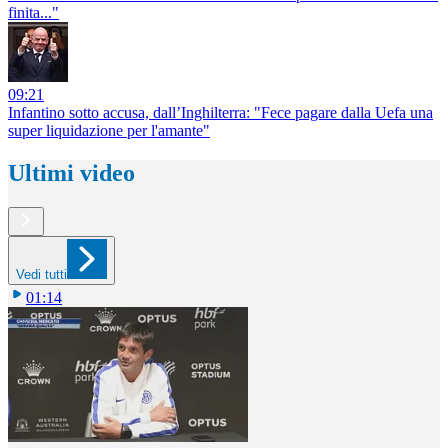
finita..."
09:21
Infantino sotto accusa, dall’Inghilterra: "Fece pagare dalla Uefa una
super liquidazione per l'amante"
Ultimi video
Vedi tutti
01:14