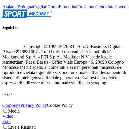
Atalanta
Bologna
Cagliari
Como
Fiorentina
Frosinone
Genoa
Inter
Juvent
Seguici su
Copyright © 1999-
2026
RTI S.p.A. Business Digital -
P.Iva 03976881007 - Tutti i diritti riservati - Per la pubblicità
Mediamond S.p.A. - RTI S.p.A., Mediaset N.V., sede legale
Amsterdam (Paesi Bassi) - Uffici Viale Europa 46, 20093 Cologno
Monzese (MI)
Rispetto ai contenuti e ai dati personali trasmessi e/o
riprodotti è vietata ogni utilizzazione funzionale all’addestramento di
sistemi di intelligenza artificiale generativa. È altresì fatto divieto
espresso di utilizzare mezzi automatizzati di data scraping.
Legal
Corporate
Privacy Policy
Cookie Policy
Media
Video
Foto
Live e Risultati