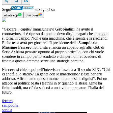
Segui
su
Seguici su
whatsapp
discover
"Giocare... capite? Immaginatevi
Gabbiadini,
ha avuto il
coronavirus, si è ripreso da poco e devo dirgli magari che a maggio
si torna in campo. Non è una macchina, che è spenta e la riaccendi.
E che testa avrà per giocare". Il presidente della
Sampdoria
Massimo Ferrero
non ci sta e lancia un appello agli altri club di
Serie A: basta pensare ognuno al proprio orticello, con chi vuole
scendere in campo per lo scudetto e chi per non retrocedere, di
fronte a questo dramma serve una strategia comune.
Ferrero
si chiede poi nell'intervista rilasciata a 'Il secolo XIX': "Chi
ci andrà allo stadio? La gente con le mascherine? Basta parlarsi
addosso. Affrontiamo questo momento con testa e dignità". Poi un
attacco ai politici: basta i teatrini in tv quando la stessa gente ha
finito i soldi, ora c'è da sedersi a un tavolo e preparare l'Italia del
futuro.
ferrero
sampdoria
serie a