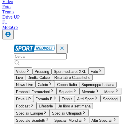
Video
Foto
Tennis
Drive UP
F1
MotoGp
Video
Pressing
Sportmediaset XXL
Foto
Live
Diretta Calcio
Risultati e Classifiche
News Live
Calcio
Coppa Italia
Supercoppa Italiana
Probabili Formazioni
Squadre
Mercato
Motori
Drive UP
Formula E
Tennis
Altri Sport
Sondaggi
Podcast
Lifestyle
Un libro a settimana
Speciali Europei
Speciali Olimpiadi
Speciale Scudetti
Speciali Mondiali
Altri Speciali