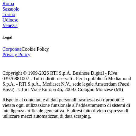
Roma
Sassuolo
Torino
Udinese
Venezia
Legal
Corporate
Cookie Policy
Privacy Policy
Copyright © 1999-
2026
RTI S.p.A. Business Digital - P.Iva
03976881007 - Tutti i diritti riservati - Per la pubblicità Mediamond
S.p.A. - RTI S.p.A., Mediaset N.V., sede legale Amsterdam (Paesi
Bassi) - Uffici Viale Europa 46, 20093 Cologno Monzese (MI)
Rispetto ai contenuti e ai dati personali trasmessi e/o riprodotti è
vietata ogni utilizzazione funzionale all’addestramento di sistemi di
intelligenza artificiale generativa. È altresì fatto divieto espresso di
utilizzare mezzi automatizzati di data scraping.