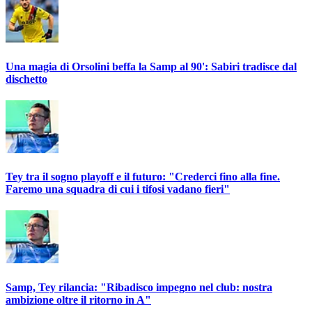
Una magia di Orsolini beffa la Samp al 90': Sabiri tradisce dal
dischetto
Tey tra il sogno playoff e il futuro: "Crederci fino alla fine.
Faremo una squadra di cui i tifosi vadano fieri"
Samp, Tey rilancia: "Ribadisco impegno nel club: nostra
ambizione oltre il ritorno in A"