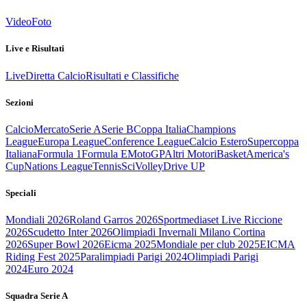
Video
Foto
Live e Risultati
Live
Diretta Calcio
Risultati e Classifiche
Sezioni
Calcio
Mercato
Serie A
Serie B
Coppa Italia
Champions
League
Europa League
Conference League
Calcio Estero
Supercoppa
Italiana
Formula 1
Formula E
MotoGP
Altri Motori
Basket
America's
Cup
Nations League
Tennis
Sci
Volley
Drive UP
Speciali
Mondiali 2026
Roland Garros 2026
Sportmediaset Live Riccione
2026
Scudetto Inter 2026
Olimpiadi Invernali Milano Cortina
2026
Super Bowl 2026
Eicma 2025
Mondiale per club 2025
EICMA
Riding Fest 2025
Paralimpiadi Parigi 2024
Olimpiadi Parigi
2024
Euro 2024
Squadra Serie A