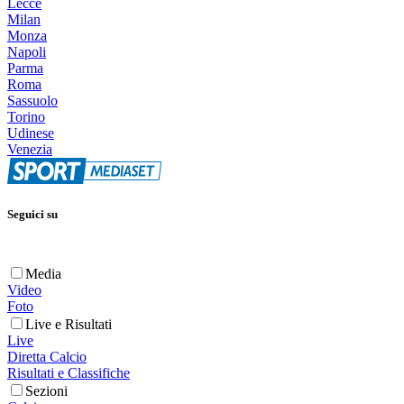
Lecce
Milan
Monza
Napoli
Parma
Roma
Sassuolo
Torino
Udinese
Venezia
Seguici su
Media
Video
Foto
Live e Risultati
Live
Diretta Calcio
Risultati e Classifiche
Sezioni