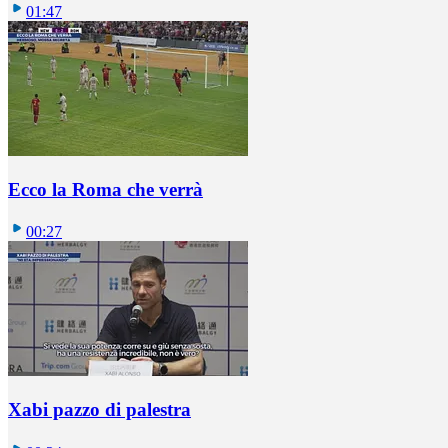
01:47
Ecco la Roma che verrà
00:27
Xabi pazzo di palestra