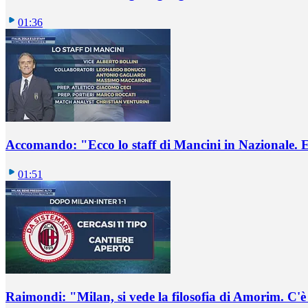
01:36
Accomando: "Ecco lo staff di Mancini in Nazionale. E 
01:51
Raimondi: "Milan, si vede la filosofia di Amorim. C'