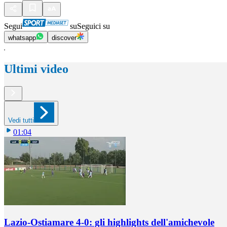
Segui
su
Seguici su
whatsapp
discover
Ultimi video
Vedi tutti
01:04
Lazio-Ostiamare 4-0: gli highlights dell'amichevole