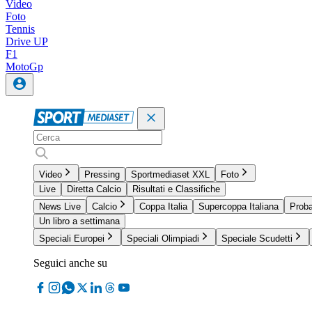
Video
Foto
Tennis
Drive UP
F1
MotoGp
Video
Pressing
Sportmediaset XXL
Foto
Live
Diretta Calcio
Risultati e Classifiche
News Live
Calcio
Coppa Italia
Supercoppa Italiana
Proba
Un libro a settimana
Speciali Europei
Speciali Olimpiadi
Speciale Scudetti
Seguici anche su