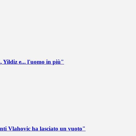
 Yildiz e... l'uomo in più"
nti Vlahovic ha lasciato un vuoto"