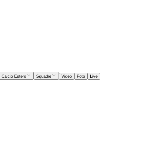
Calcio Estero
Squadre
Video
Foto
Live