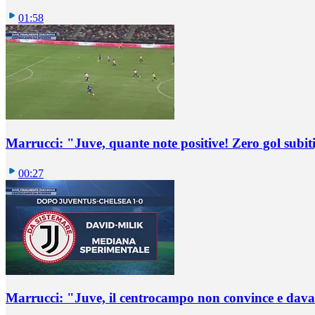
01:58
Marrucci: "Juve, quante note positive! Zero gol subiti,
00:27
Marrucci: "Juve, il centrocampo non convince e dava