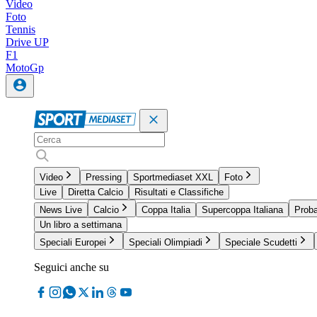
Video
Foto
Tennis
Drive UP
F1
MotoGp
Video
Pressing
Sportmediaset XXL
Foto
Live
Diretta Calcio
Risultati e Classifiche
News Live
Calcio
Coppa Italia
Supercoppa Italiana
Proba
Un libro a settimana
Speciali Europei
Speciali Olimpiadi
Speciale Scudetti
Seguici anche su