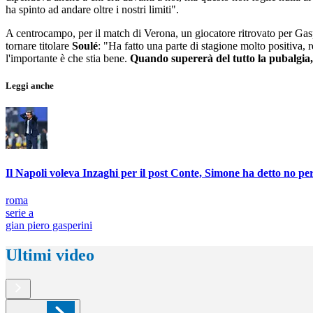
ha spinto ad andare oltre i nostri limiti".
A centrocampo, per il match di Verona, un giocatore ritrovato per Gas
tornare titolare
Soulé
: "Ha fatto una parte di stagione molto positiva, 
l'importante è che stia bene.
Quando supererà del tutto la pubalgia,
Leggi anche
Il Napoli voleva Inzaghi per il post Conte, Simone ha detto no per
roma
serie a
gian piero gasperini
Ultimi video