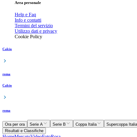
Area personale
Help e Faq
Info e contatti
Termini del servizio
Utilizzo dati e privacy
Cookie Policy
Calcio
roma
Calcio
roma
Ora per ora
Serie A
Serie B
Coppa Italia
Supercoppa Itali
Risultati e Classifiche
Home
Mercato
Video
Foto
Rosa