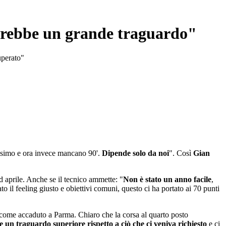
sarebbe un grande traguardo"
cuperato"
nissimo e ora invece mancano 90'.
Dipende solo da noi
". Così
Gian
d aprile. Anche se il tecnico ammette: "
Non è stato un anno facile
,
o il feeling giusto e obiettivi comuni, questo ci ha portato ai 70 punti
, come accaduto a Parma. Chiaro che la corsa al quarto posto
 un traguardo superiore rispetto a ciò che ci veniva richiesto
e ci