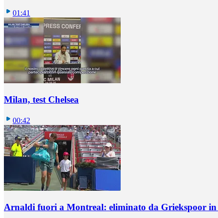
01:41
Milan, test Chelsea
00:42
Arnaldi fuori a Montreal: eliminato da Griekspoor i