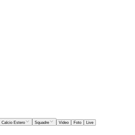
Calcio Estero
Squadre
Video
Foto
Live