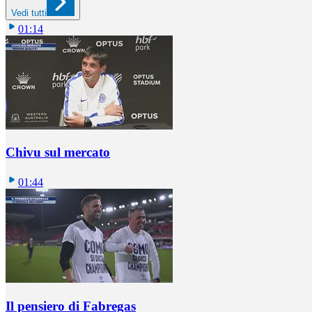
Vedi tutti
01:14
Chivu sul mercato
01:44
Il pensiero di Fabregas