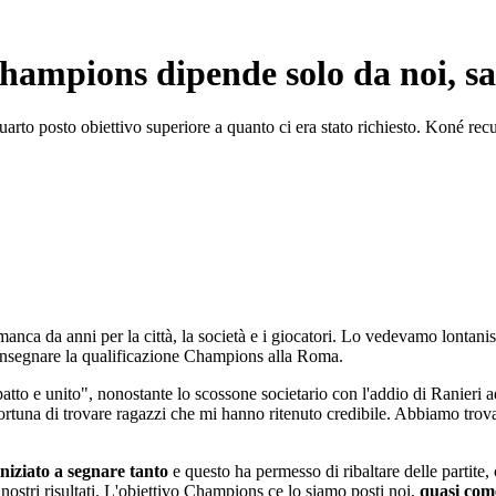
Champions dipende solo da noi, 
 quarto posto obiettivo superiore a quanto ci era stato richiesto. Koné re
manca da anni per la città, la società e i giocatori. Lo vedevamo lonta
 consegnare la qualificazione Champions alla Roma.
tto e unito", nonostante lo scossone societario con l'addio di Ranieri a
fortuna di trovare ragazzi che mi hanno ritenuto credibile. Abbiamo trovat
niziato a segnare tanto
e questo ha permesso di ribaltare delle partite
nostri risultati. L'obiettivo Champions ce lo siamo posti noi,
quasi come