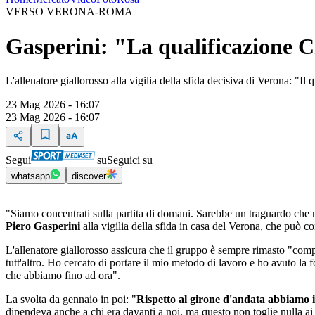
VERSO VERONA-ROMA
Gasperini: "La qualificazione 
L'allenatore giallorosso alla vigilia della sfida decisiva di Verona: "Il
23 Mag 2026 - 16:07
23 Mag 2026 - 16:07
Segui
su
Seguici su
whatsapp
discover
"Siamo concentrati sulla partita di domani. Sarebbe un traguardo che 
Piero Gasperini
alla vigilia della sfida in casa del Verona, che può
L'allenatore giallorosso assicura che il gruppo è sempre rimasto "compa
tutt'altro. Ho cercato di portare il mio metodo di lavoro e ho avuto la 
che abbiamo fino ad ora".
La svolta da gennaio in poi: "
Rispetto al girone d'andata abbiamo i
dipendeva anche a chi era davanti a noi, ma questo non toglie nulla ai 