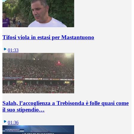
Tifosi viola in estasi per Mastantuono
01:33
Salah, l’accoglienza a Trebisonda è folle quasi come
il suo stipendio…
01:36