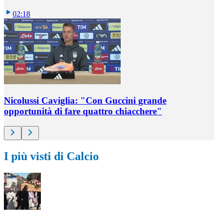
02:18
Nicolussi Caviglia: "Con Guccini grande
opportunità di fare quattro chiacchere"
I più visti di Calcio