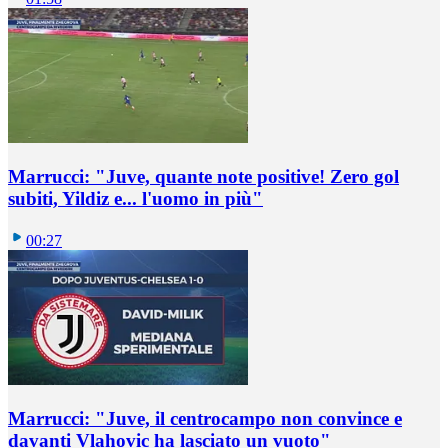
Marrucci: "Juve, quante note positive! Zero gol
subiti, Yildiz e... l'uomo in più"
00:27
Marrucci: "Juve, il centrocampo non convince e
davanti Vlahovic ha lasciato un vuoto"