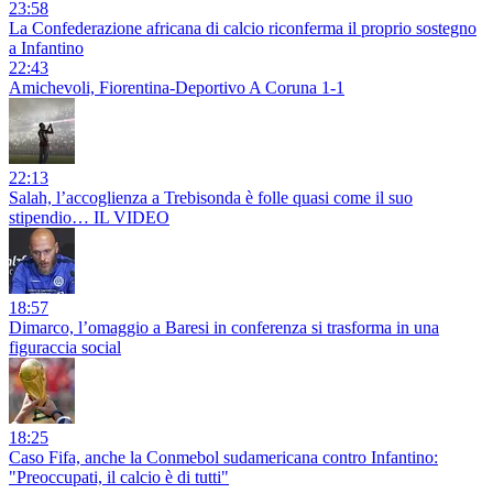
23:58
La Confederazione africana di calcio riconferma il proprio sostegno
a Infantino
22:43
Amichevoli, Fiorentina-Deportivo A Coruna 1-1
22:13
Salah, l’accoglienza a Trebisonda è folle quasi come il suo
stipendio… IL VIDEO
18:57
Dimarco, l’omaggio a Baresi in conferenza si trasforma in una
figuraccia social
18:25
Caso Fifa, anche la Conmebol sudamericana contro Infantino:
"Preoccupati, il calcio è di tutti"