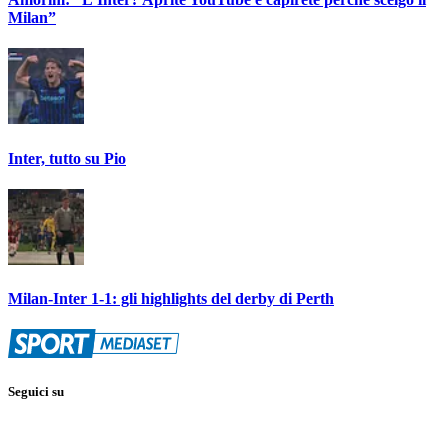
Milan”
Inter, tutto su Pio
Milan-Inter 1-1: gli highlights del derby di Perth
Seguici su