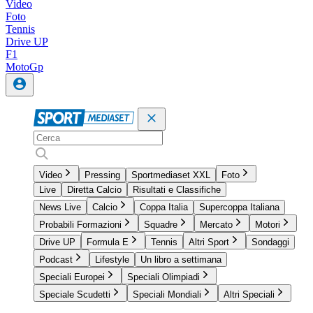
Video
Foto
Tennis
Drive UP
F1
MotoGp
Video
Pressing
Sportmediaset XXL
Foto
Live
Diretta Calcio
Risultati e Classifiche
News Live
Calcio
Coppa Italia
Supercoppa Italiana
Probabili Formazioni
Squadre
Mercato
Motori
Drive UP
Formula E
Tennis
Altri Sport
Sondaggi
Podcast
Lifestyle
Un libro a settimana
Speciali Europei
Speciali Olimpiadi
Speciale Scudetti
Speciali Mondiali
Altri Speciali