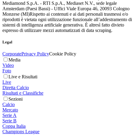
Mediamond S.p.A. - RTI S.p.A., Mediaset N.V., sede legale
Amsterdam (Paesi Bassi) - Uffici Viale Europa 46, 20093 Cologno
Monzese (MI)
Rispetto ai contenuti e ai dati personali trasmessi e/o
riprodotti è vietata ogni utilizzazione funzionale all’addestramento di
sistemi di intelligenza artificiale generativa. È altresì fatto divieto
espresso di utilizzare mezzi automatizzati di data scraping.
Legal
Corporate
Privacy Policy
Cookie Policy
Media
Video
Foto
Live e Risultati
Live
Diretta Calcio
Risultati e Classifiche
Sezioni
Calcio
Mercato
Serie A
Serie B
Coppa Italia
Champions League