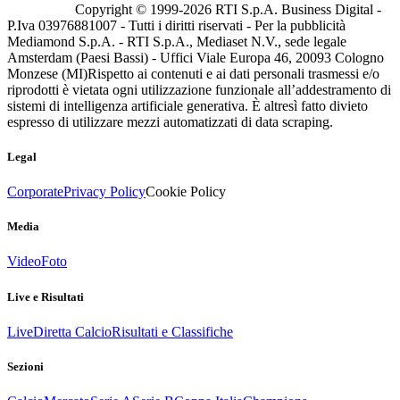
Copyright © 1999-
2026
RTI S.p.A. Business Digital -
P.Iva 03976881007 - Tutti i diritti riservati - Per la pubblicità
Mediamond S.p.A. - RTI S.p.A., Mediaset N.V., sede legale
Amsterdam (Paesi Bassi) - Uffici Viale Europa 46, 20093 Cologno
Monzese (MI)
Rispetto ai contenuti e ai dati personali trasmessi e/o
riprodotti è vietata ogni utilizzazione funzionale all’addestramento di
sistemi di intelligenza artificiale generativa. È altresì fatto divieto
espresso di utilizzare mezzi automatizzati di data scraping.
Legal
Corporate
Privacy Policy
Cookie Policy
Media
Video
Foto
Live e Risultati
Live
Diretta Calcio
Risultati e Classifiche
Sezioni