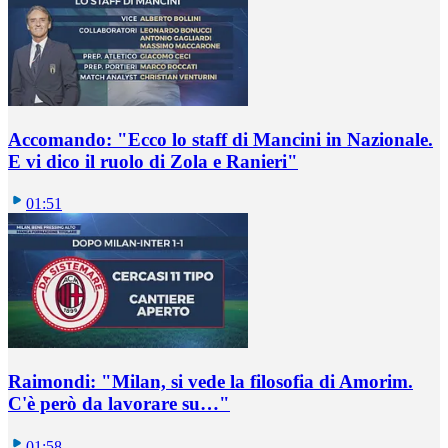
Accomando: "Ecco lo staff di Mancini in Nazionale.
E vi dico il ruolo di Zola e Ranieri"
01:51
Raimondi: "Milan, si vede la filosofia di Amorim.
C'è però da lavorare su…"
01:58