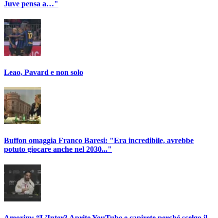
Juve pensa a…"
Leao, Pavard e non solo
Buffon omaggia Franco Baresi: "Era incredibile, avrebbe
potuto giocare anche nel 2030..."
Amorim: “L’Inter? Aprite YouTube e capirete perché scelgo il