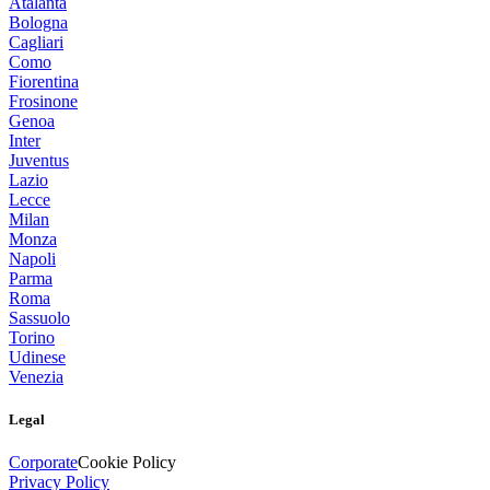
Atalanta
Bologna
Cagliari
Como
Fiorentina
Frosinone
Genoa
Inter
Juventus
Lazio
Lecce
Milan
Monza
Napoli
Parma
Roma
Sassuolo
Torino
Udinese
Venezia
Legal
Corporate
Cookie Policy
Privacy Policy