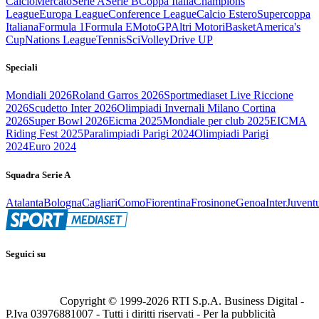
Calcio
Mercato
Serie A
Serie B
Coppa Italia
Champions
League
Europa League
Conference League
Calcio Estero
Supercoppa
Italiana
Formula 1
Formula E
MotoGP
Altri Motori
Basket
America's
Cup
Nations League
Tennis
Sci
Volley
Drive UP
Speciali
Mondiali 2026
Roland Garros 2026
Sportmediaset Live Riccione
2026
Scudetto Inter 2026
Olimpiadi Invernali Milano Cortina
2026
Super Bowl 2026
Eicma 2025
Mondiale per club 2025
EICMA
Riding Fest 2025
Paralimpiadi Parigi 2024
Olimpiadi Parigi
2024
Euro 2024
Squadra Serie A
Atalanta
Bologna
Cagliari
Como
Fiorentina
Frosinone
Genoa
Inter
Juvent
Seguici su
Copyright © 1999-
2026
RTI S.p.A. Business Digital -
P.Iva 03976881007 - Tutti i diritti riservati - Per la pubblicità