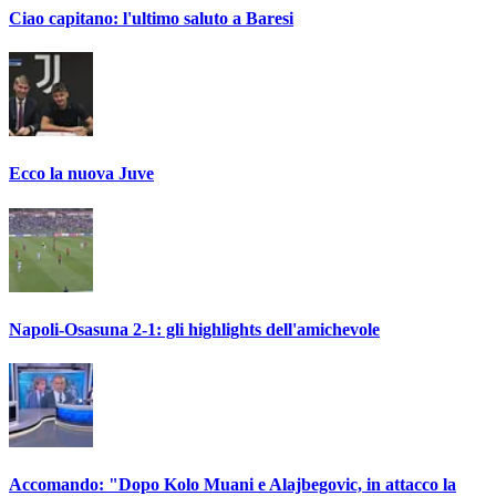
Ciao capitano: l'ultimo saluto a Baresi
Ecco la nuova Juve
Napoli-Osasuna 2-1: gli highlights dell'amichevole
Accomando: "Dopo Kolo Muani e Alajbegovic, in attacco la