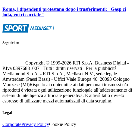
Roma, i dipendenti protestano dopo i trasferimenti: "Gasp ci
loda, voi ci cacciate"
Seguici su
Copyright © 1999-
2026
RTI S.p.A. Business Digital -
P.Iva 03976881007 - Tutti i diritti riservati - Per la pubblicità
Mediamond S.p.A. - RTI S.p.A., Mediaset N.V., sede legale
Amsterdam (Paesi Bassi) - Uffici Viale Europa 46, 20093 Cologno
Monzese (MI)
Rispetto ai contenuti e ai dati personali trasmessi e/o
riprodotti è vietata ogni utilizzazione funzionale all’addestramento di
sistemi di intelligenza artificiale generativa. È altresì fatto divieto
espresso di utilizzare mezzi automatizzati di data scraping.
Legal
Corporate
Privacy Policy
Cookie Policy