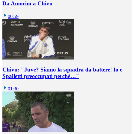
Da Amorim a Chivu
00:59
Chivu: "Juve? Siamo la squadra da battere! Io e
Spalletti preoccupati perché…"
01:30