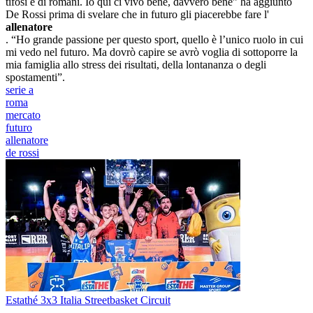
tifosi e di romani. Io qui ci vivo bene, davvero bene” ha aggiunto
De Rossi prima di svelare che in futuro gli piacerebbe fare l'
allenatore
. “Ho grande passione per questo sport, quello è l’unico ruolo in cui
mi vedo nel futuro. Ma dovrò capire se avrò voglia di sottoporre la
mia famiglia allo stress dei risultati, della lontananza o degli
spostamenti”.
serie a
roma
mercato
futuro
allenatore
de rossi
Estathé 3x3 Italia Streetbasket Circuit