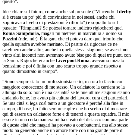
questo”.
Idee chiare sul futuro, come anche sul presente (“Vincendo il
derby
si è creata un po’ più di convinzione in noi stessi, anche chi
zoppicava a livello di prestazioni è rifiorito") e soprattutto sul
passato: "Rimpianti? Se potessi tornare indietro rigiocherei quel
Roma-Sampdoria,
magari mi metterei in marcatura a uomo su
Pazzini
(ride, ndr). È la gara che ci poteva dare quel trionfo che
quella squadra avrebbe meritato. Di partite da rigiocare ce ne
sarebbero anche altre, anche in quella stessa stagione, se avessimo
vinto altri incontri non avremmo avuto bisogno di quei tre punti con
la Samp. Rigiocherei anche
Liverpool-Roma
: avevamo iniziato
benissimo e poi è finita con uno scarto troppo grande rispetto a
quanto dimostrato in campo".
“Sono sempre stato un professionista serio, ma ora lo faccio con
maggiore conoscenza di me stesso. Un calciatore la carriera se la
allunga da solo: non è una casualità se le mie ultime stagioni stanno
andando bene, ho avuto più cultura del lavoro, cura dei particolari.
Se una città si lega così tanto a un giocatore è perché alla fine in
campo, di base, ho fatto sempre capire che ho scelto di dimostrare
qui di essere un calciatore forte e di tenerci a questa squadra. Il mio
essere in una certa maniera mi ha creato del distacco con una parte
di questa città che magari ha provato a combattermi, ma allo stesso
modo ha generato anche un amore forte con una grande parte di