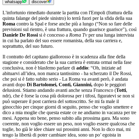
whatsapp
discover
L'infortunio rimediato durante la partita con l'Empoli (frattura della
quinta falange del piede sinistro) lo terrà fuori per la sfida della sua
Roma
contro la Spal e forse anche più a lungo (“Non so fare delle
previsioni sul rientro, è una frattura, quando guarisce guarisce"), così
Daniele De Rossi
si è concesso a
Roma Tv
per una lunga intervista
in cui ha parlato del suo essere romanista, della sua carriera e,
soprattutto, del suo futuro.
Il contratto del capitano giallorosso è in scadenza alla fine della
stagione e considerato che la sua carriera è entrata ormai nella fase
conclusiva, non è blasfemo parlare di
addio
: “Oh, iniziate ad
abituarvi all’idea, non manca tantissimo - ha scherzato il De Rossi,
che poi si è fatto subito serio - La Roma va avanti però, è andata
avanti dopo
Di Bartolomei, Conti, Giannini,
dopo le peggiori
delusioni. Stiamo andando avanti anche senza Francesco (
Totti
,
ndr), che è forse la cosa più dolorosa per i tifosi, figuratevi se non si
può superare il post carriera del sottoscritto. Se mi fa male il
ginocchio per cinque giorni di seguito, penso che voglio smettere e
dico a mia moglie che questa estate ce ne andiamo in vacanza per tre
mesi. Appena sto bene, penso subito alla prossima gara. Ma sono
coerente, non voglio essere un peso, non voglio essere qualcosa che
toglie, ho già le idee chiare sui prossimi anni. Non lo dico mai, mi
tengo la libertà di poter cambiare idea, sono un po’ egoista in