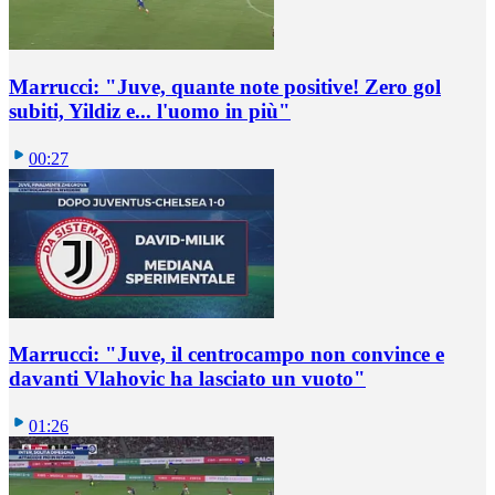
Marrucci: "Juve, quante note positive! Zero gol
subiti, Yildiz e... l'uomo in più"
00:27
Marrucci: "Juve, il centrocampo non convince e
davanti Vlahovic ha lasciato un vuoto"
01:26