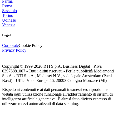
Parma
Roma
Sassuolo
Torino
Udinese
Venezia
Legal
Corporate
Cookie Policy
Privacy Policy
Copyright © 1999-
2026
RTI S.p.A. Business Digital - P.Iva
03976881007 - Tutti i diritti riservati - Per la pubblicità Mediamond
S.p.A. - RTI S.p.A., Mediaset N.V., sede legale Amsterdam (Paesi
Bassi) - Uffici Viale Europa 46, 20093 Cologno Monzese (MI)
Rispetto ai contenuti e ai dati personali trasmessi e/o riprodotti è
vietata ogni utilizzazione funzionale all’addestramento di sistemi di
intelligenza artificiale generativa. È altresì fatto divieto espresso di
utilizzare mezzi automatizzati di data scraping.