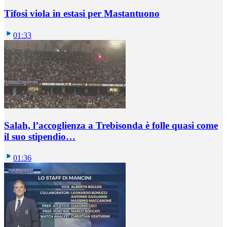
Tifosi viola in estasi per Mastantuono
01:33
Salah, l’accoglienza a Trebisonda è folle quasi come
il suo stipendio…
01:36