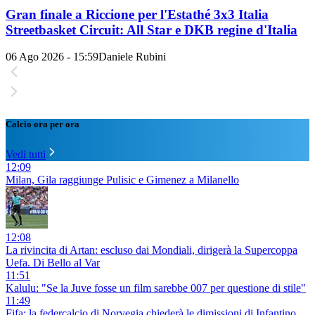
Gran finale a Riccione per l'Estathé 3x3 Italia
Streetbasket Circuit: All Star e DKB regine d'Italia
06 Ago 2026 - 15:59
Daniele Rubini
Calcio ora per ora
Vedi tutti
12:09
Milan, Gila raggiunge Pulisic e Gimenez a Milanello
12:08
La rivincita di Artan: escluso dai Mondiali, dirigerà la Supercoppa
Uefa. Di Bello al Var
11:51
Kalulu: "Se la Juve fosse un film sarebbe 007 per questione di stile"
11:49
Fifa: la federcalcio di Norvegia chiederà le dimissioni di Infantino