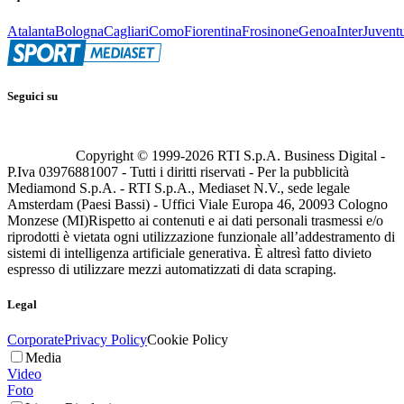
Atalanta
Bologna
Cagliari
Como
Fiorentina
Frosinone
Genoa
Inter
Juvent
Seguici su
Copyright © 1999-
2026
RTI S.p.A. Business Digital -
P.Iva 03976881007 - Tutti i diritti riservati - Per la pubblicità
Mediamond S.p.A. - RTI S.p.A., Mediaset N.V., sede legale
Amsterdam (Paesi Bassi) - Uffici Viale Europa 46, 20093 Cologno
Monzese (MI)
Rispetto ai contenuti e ai dati personali trasmessi e/o
riprodotti è vietata ogni utilizzazione funzionale all’addestramento di
sistemi di intelligenza artificiale generativa. È altresì fatto divieto
espresso di utilizzare mezzi automatizzati di data scraping.
Legal
Corporate
Privacy Policy
Cookie Policy
Media
Video
Foto