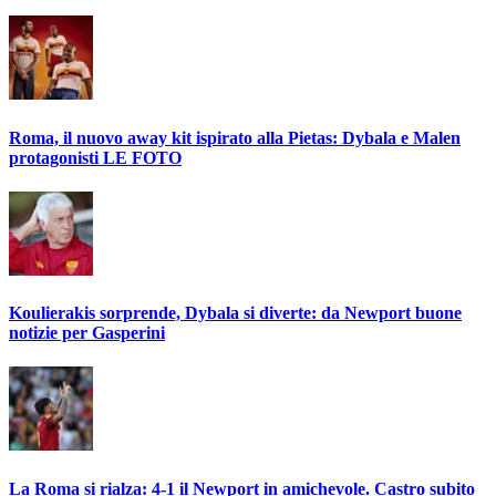
Roma, il nuovo away kit ispirato alla Pietas: Dybala e Malen
protagonisti LE FOTO
Koulierakis sorprende, Dybala si diverte: da Newport buone
notizie per Gasperini
La Roma si rialza: 4-1 il Newport in amichevole. Castro subito