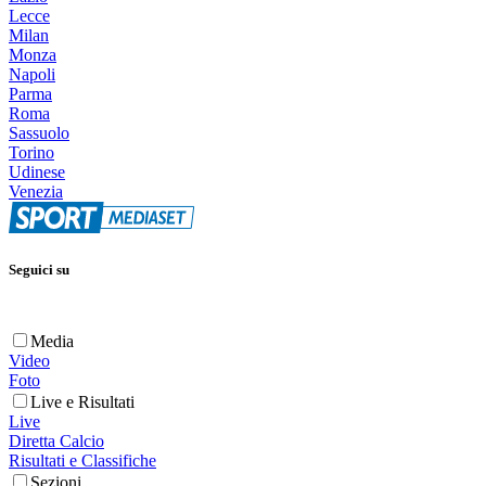
Lecce
Milan
Monza
Napoli
Parma
Roma
Sassuolo
Torino
Udinese
Venezia
Seguici su
Media
Video
Foto
Live e Risultati
Live
Diretta Calcio
Risultati e Classifiche
Sezioni