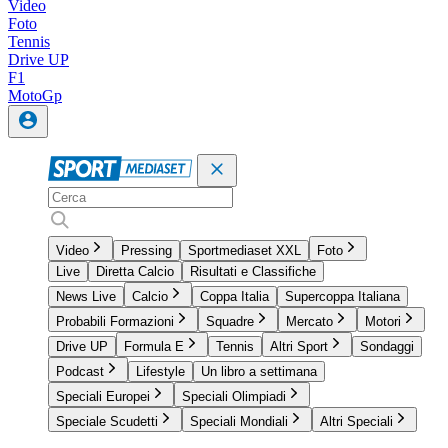
Video
Foto
Tennis
Drive UP
F1
MotoGp
Video
Pressing
Sportmediaset XXL
Foto
Live
Diretta Calcio
Risultati e Classifiche
News Live
Calcio
Coppa Italia
Supercoppa Italiana
Probabili Formazioni
Squadre
Mercato
Motori
Drive UP
Formula E
Tennis
Altri Sport
Sondaggi
Podcast
Lifestyle
Un libro a settimana
Speciali Europei
Speciali Olimpiadi
Speciale Scudetti
Speciali Mondiali
Altri Speciali