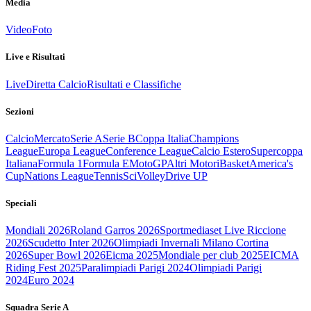
Media
Video
Foto
Live e Risultati
Live
Diretta Calcio
Risultati e Classifiche
Sezioni
Calcio
Mercato
Serie A
Serie B
Coppa Italia
Champions
League
Europa League
Conference League
Calcio Estero
Supercoppa
Italiana
Formula 1
Formula E
MotoGP
Altri Motori
Basket
America's
Cup
Nations League
Tennis
Sci
Volley
Drive UP
Speciali
Mondiali 2026
Roland Garros 2026
Sportmediaset Live Riccione
2026
Scudetto Inter 2026
Olimpiadi Invernali Milano Cortina
2026
Super Bowl 2026
Eicma 2025
Mondiale per club 2025
EICMA
Riding Fest 2025
Paralimpiadi Parigi 2024
Olimpiadi Parigi
2024
Euro 2024
Squadra Serie A