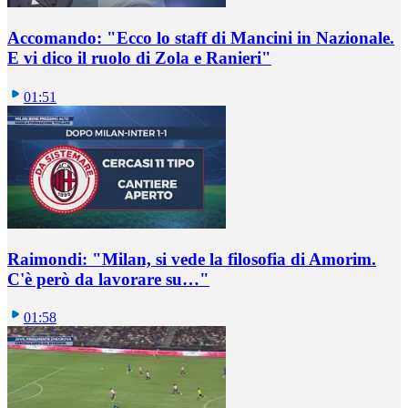
Accomando: "Ecco lo staff di Mancini in Nazionale.
E vi dico il ruolo di Zola e Ranieri"
01:51
Raimondi: "Milan, si vede la filosofia di Amorim.
C'è però da lavorare su…"
01:58