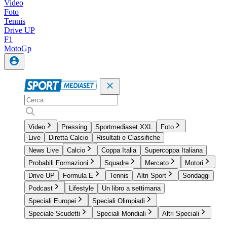
Video
Foto
Tennis
Drive UP
F1
MotoGp
Video
Pressing
Sportmediaset XXL
Foto
Live
Diretta Calcio
Risultati e Classifiche
News Live
Calcio
Coppa Italia
Supercoppa Italiana
Probabili Formazioni
Squadre
Mercato
Motori
Drive UP
Formula E
Tennis
Altri Sport
Sondaggi
Podcast
Lifestyle
Un libro a settimana
Speciali Europei
Speciali Olimpiadi
Speciale Scudetti
Speciali Mondiali
Altri Speciali