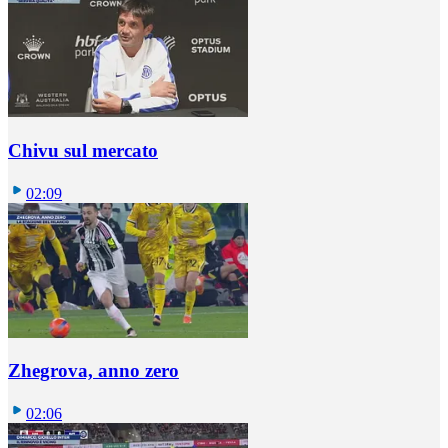
Chivu sul mercato
02:09
Zhegrova, anno zero
02:06