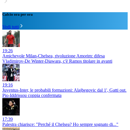
Calcio ora per ora
Vedi tutti
19:26
Amichevole Milan-Chelsea, rivoluzione Amorim: difesa
Vladimirov-De Winter-Diawara, c'è Ramos titolare in avanti
19:16
Juventus-Inter, le probabili formazioni: Alajbegovic dal 1', Gatti out.
Pio-Iddrissou coppia confermata
17:39
Palestra chiarisce: "Perché il Chelsea? Ho sempre sognato di..."