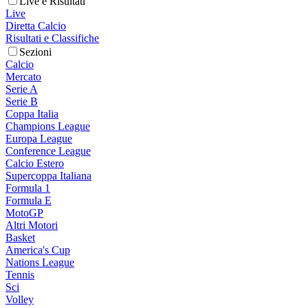
Live e Risultati
Live
Diretta Calcio
Risultati e Classifiche
Sezioni
Calcio
Mercato
Serie A
Serie B
Coppa Italia
Champions League
Europa League
Conference League
Calcio Estero
Supercoppa Italiana
Formula 1
Formula E
MotoGP
Altri Motori
Basket
America's Cup
Nations League
Tennis
Sci
Volley