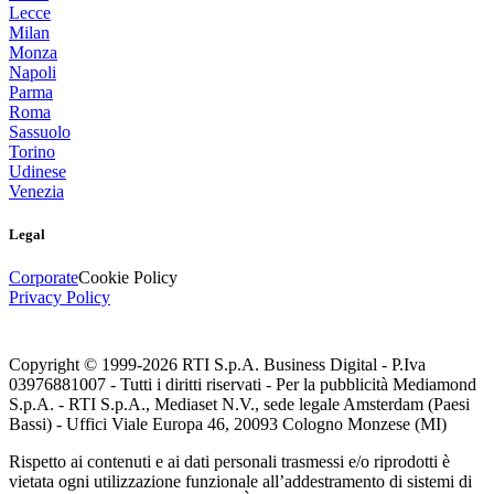
Lecce
Milan
Monza
Napoli
Parma
Roma
Sassuolo
Torino
Udinese
Venezia
Legal
Corporate
Cookie Policy
Privacy Policy
Copyright © 1999-
2026
RTI S.p.A. Business Digital - P.Iva
03976881007 - Tutti i diritti riservati - Per la pubblicità Mediamond
S.p.A. - RTI S.p.A., Mediaset N.V., sede legale Amsterdam (Paesi
Bassi) - Uffici Viale Europa 46, 20093 Cologno Monzese (MI)
Rispetto ai contenuti e ai dati personali trasmessi e/o riprodotti è
vietata ogni utilizzazione funzionale all’addestramento di sistemi di