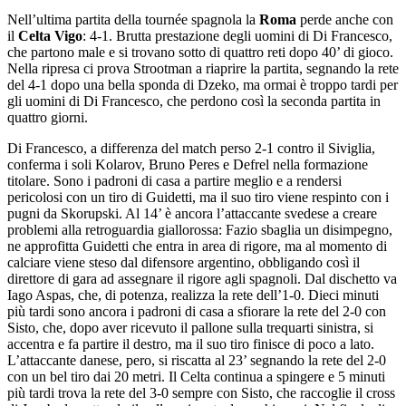
Nell’ultima partita della tournée spagnola la
Roma
perde anche con
il
Celta Vigo
: 4-1. Brutta prestazione degli uomini di Di Francesco,
che partono male e si trovano sotto di quattro reti dopo 40’ di gioco.
Nella ripresa ci prova Strootman a riaprire la partita, segnando la rete
del 4-1 dopo una bella sponda di Dzeko, ma ormai è troppo tardi per
gli uomini di Di Francesco, che perdono così la seconda partita in
quattro giorni.
Di Francesco, a differenza del match perso 2-1 contro il Siviglia,
conferma i soli Kolarov, Bruno Peres e Defrel nella formazione
titolare. Sono i padroni di casa a partire meglio e a rendersi
pericolosi con un tiro di Guidetti, ma il suo tiro viene respinto con i
pugni da Skorupski. Al 14’ è ancora l’attaccante svedese a creare
problemi alla retroguardia giallorossa: Fazio sbaglia un disimpegno,
ne approfitta Guidetti che entra in area di rigore, ma al momento di
calciare viene steso dal difensore argentino, obbligando così il
direttore di gara ad assegnare il rigore agli spagnoli. Dal dischetto va
Iago Aspas, che, di potenza, realizza la rete dell’1-0. Dieci minuti
più tardi sono ancora i padroni di casa a sfiorare la rete del 2-0 con
Sisto, che, dopo aver ricevuto il pallone sulla trequarti sinistra, si
accentra e fa partire il destro, ma il suo tiro finisce di poco a lato.
L’attaccante danese, pero, si riscatta al 23’ segnando la rete del 2-0
con un bel tiro dai 20 metri. Il Celta continua a spingere e 5 minuti
più tardi trova la rete del 3-0 sempre con Sisto, che raccoglie il cross