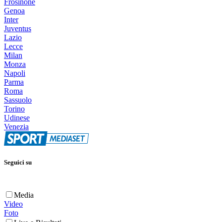
Frosinone
Genoa
Inter
Juventus
Lazio
Lecce
Milan
Monza
Napoli
Parma
Roma
Sassuolo
Torino
Udinese
Venezia
Seguici su
Media
Video
Foto