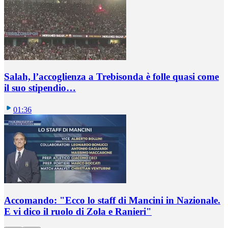
Salah, l’accoglienza a Trebisonda è folle quasi come
il suo stipendio…
01:36
Accomando: "Ecco lo staff di Mancini in Nazionale.
E vi dico il ruolo di Zola e Ranieri"