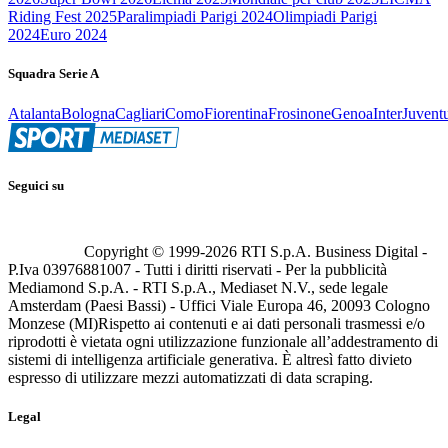
Riding Fest 2025
Paralimpiadi Parigi 2024
Olimpiadi Parigi
2024
Euro 2024
Squadra Serie A
Atalanta
Bologna
Cagliari
Como
Fiorentina
Frosinone
Genoa
Inter
Juvent
Seguici su
Copyright © 1999-
2026
RTI S.p.A. Business Digital -
P.Iva 03976881007 - Tutti i diritti riservati - Per la pubblicità
Mediamond S.p.A. - RTI S.p.A., Mediaset N.V., sede legale
Amsterdam (Paesi Bassi) - Uffici Viale Europa 46, 20093 Cologno
Monzese (MI)
Rispetto ai contenuti e ai dati personali trasmessi e/o
riprodotti è vietata ogni utilizzazione funzionale all’addestramento di
sistemi di intelligenza artificiale generativa. È altresì fatto divieto
espresso di utilizzare mezzi automatizzati di data scraping.
Legal