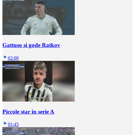
Gattuso si gode Ratkov
02:09
Piccole star in serie A
01:45