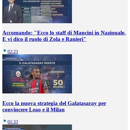
Accomando: "Ecco lo staff di Mancini in Nazionale.
E vi dico il ruolo di Zola e Ranieri"
02:23
Ecco la nuova strategia del Galatasaray per
convincere Leao e il Milan
01:33