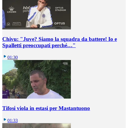
Chivu: "Juve? Siamo la squadra da battere! Io e
Spalletti preoccupati perché…"
01:30
Tifosi viola in estasi per Mastantuono
01:33