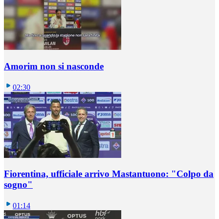
Amorim non si nasconde
02:30
Fiorentina, ufficiale arrivo Mastantuono: "Colpo da
sogno"
01:14