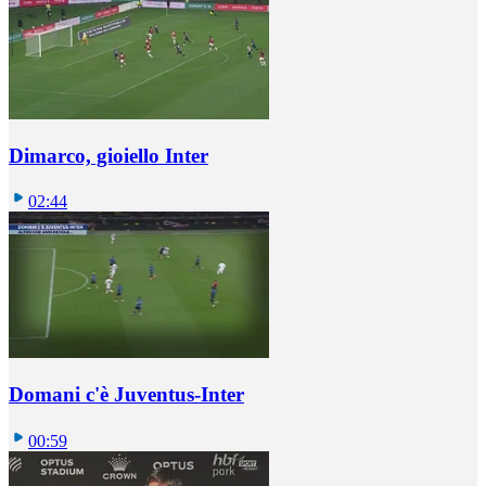
Dimarco, gioiello Inter
02:44
Domani c'è Juventus-Inter
00:59