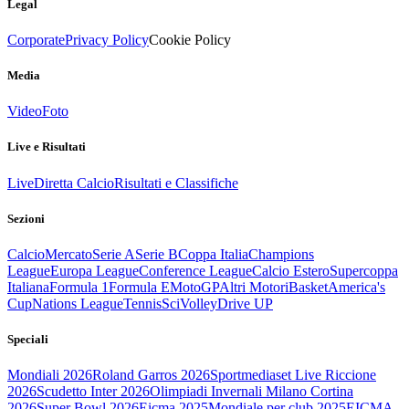
Legal
Corporate
Privacy Policy
Cookie Policy
Media
Video
Foto
Live e Risultati
Live
Diretta Calcio
Risultati e Classifiche
Sezioni
Calcio
Mercato
Serie A
Serie B
Coppa Italia
Champions
League
Europa League
Conference League
Calcio Estero
Supercoppa
Italiana
Formula 1
Formula E
MotoGP
Altri Motori
Basket
America's
Cup
Nations League
Tennis
Sci
Volley
Drive UP
Speciali
Mondiali 2026
Roland Garros 2026
Sportmediaset Live Riccione
2026
Scudetto Inter 2026
Olimpiadi Invernali Milano Cortina
2026
Super Bowl 2026
Eicma 2025
Mondiale per club 2025
EICMA