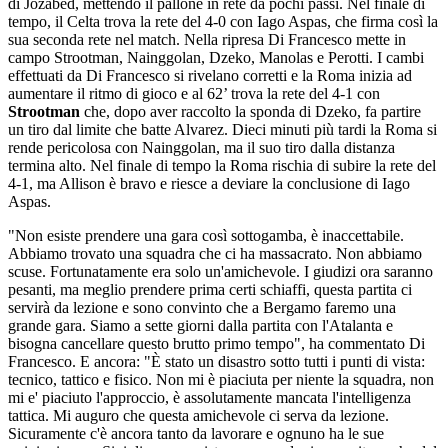
di Jozabed, mettendo il pallone in rete da pochi passi. Nel finale di
tempo, il Celta trova la rete del 4-0 con Iago Aspas, che firma così la
sua seconda rete nel match. Nella ripresa Di Francesco mette in
campo Strootman, Nainggolan, Dzeko, Manolas e Perotti. I cambi
effettuati da Di Francesco si rivelano corretti e la Roma inizia ad
aumentare il ritmo di gioco e al 62’ trova la rete del 4-1 con
Strootman
che, dopo aver raccolto la sponda di Dzeko, fa partire
un tiro dal limite che batte Alvarez. Dieci minuti più tardi la Roma si
rende pericolosa con Nainggolan, ma il suo tiro dalla distanza
termina alto. Nel finale di tempo la Roma rischia di subire la rete del
4-1, ma Allison è bravo e riesce a deviare la conclusione di Iago
Aspas.
"Non esiste prendere una gara così sottogamba, è inaccettabile.
Abbiamo trovato una squadra che ci ha massacrato. Non abbiamo
scuse. Fortunatamente era solo un'amichevole. I giudizi ora saranno
pesanti, ma meglio prendere prima certi schiaffi, questa partita ci
servirà da lezione e sono convinto che a Bergamo faremo una
grande gara. Siamo a sette giorni dalla partita con l'Atalanta e
bisogna cancellare questo brutto primo tempo", ha commentato Di
Francesco. E ancora: "È stato un disastro sotto tutti i punti di vista:
tecnico, tattico e fisico. Non mi è piaciuta per niente la squadra, non
mi e' piaciuto l'approccio, è assolutamente mancata l'intelligenza
tattica. Mi auguro che questa amichevole ci serva da lezione.
Sicuramente c'è ancora tanto da lavorare e ognuno ha le sue