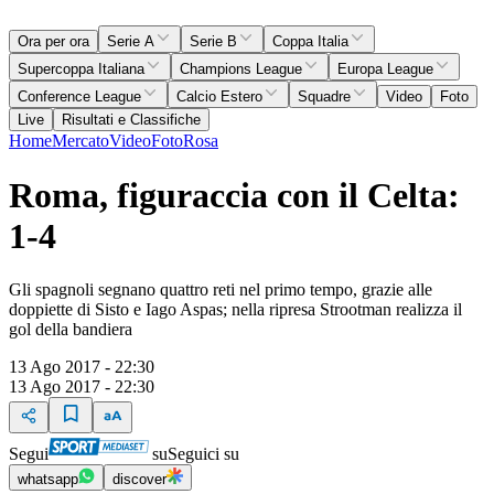
Ora per ora
Serie A
Serie B
Coppa Italia
Supercoppa Italiana
Champions League
Europa League
Conference League
Calcio Estero
Squadre
Video
Foto
Live
Risultati e Classifiche
Home
Mercato
Video
Foto
Rosa
Roma, figuraccia con il Celta:
1-4
Gli spagnoli segnano quattro reti nel primo tempo, grazie alle
doppiette di Sisto e Iago Aspas; nella ripresa Strootman realizza il
gol della bandiera
13 Ago 2017 - 22:30
13 Ago 2017 - 22:30
Segui
su
Seguici su
whatsapp
discover