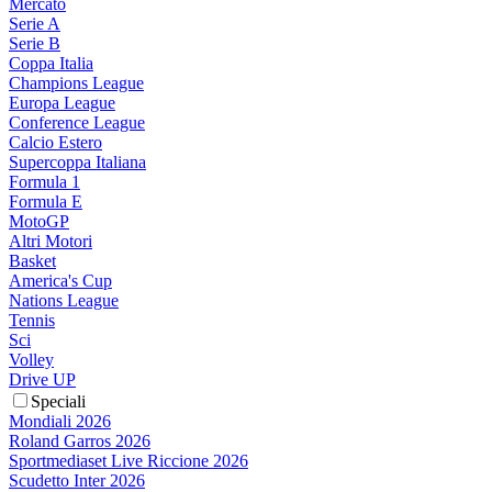
Mercato
Serie A
Serie B
Coppa Italia
Champions League
Europa League
Conference League
Calcio Estero
Supercoppa Italiana
Formula 1
Formula E
MotoGP
Altri Motori
Basket
America's Cup
Nations League
Tennis
Sci
Volley
Drive UP
Speciali
Mondiali 2026
Roland Garros 2026
Sportmediaset Live Riccione 2026
Scudetto Inter 2026