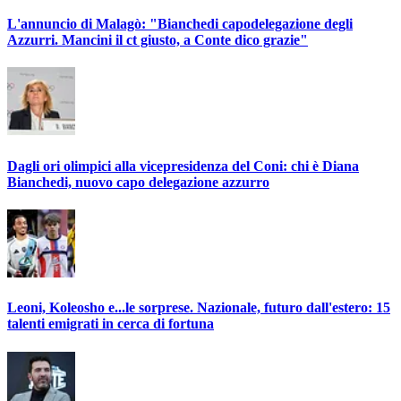
L'annuncio di Malagò: "Bianchedi capodelegazione degli
Azzurri. Mancini il ct giusto, a Conte dico grazie"
Dagli ori olimpici alla vicepresidenza del Coni: chi è Diana
Bianchedi, nuovo capo delegazione azzurro
Leoni, Koleosho e...le sorprese. Nazionale, futuro dall'estero: 15
talenti emigrati in cerca di fortuna