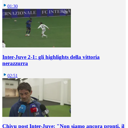
01:30
Inter-Juve 2-1: gli highlights della vittoria
nerazzurra
02:51
Chivu post Inter-Juve: "Non siamo ancora pronti, il