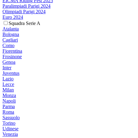
EICMA Riding Fest 2025
Paralimpiadi Parigi 2024
Olimpiadi Parigi 2024
Euro 2024
Squadra Serie A
Atalanta
Bologna
Cagliari
Como
Fiorentina
Frosinone
Genoa
Inter
Juventus
Lazio
Lecce
Milan
Monza
Napoli
Parma
Roma
Sassuolo
Torino
Udinese
Venezia