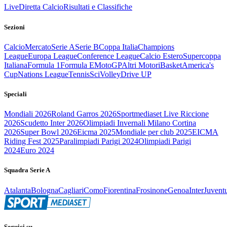
Live
Diretta Calcio
Risultati e Classifiche
Sezioni
Calcio
Mercato
Serie A
Serie B
Coppa Italia
Champions
League
Europa League
Conference League
Calcio Estero
Supercoppa
Italiana
Formula 1
Formula E
MotoGP
Altri Motori
Basket
America's
Cup
Nations League
Tennis
Sci
Volley
Drive UP
Speciali
Mondiali 2026
Roland Garros 2026
Sportmediaset Live Riccione
2026
Scudetto Inter 2026
Olimpiadi Invernali Milano Cortina
2026
Super Bowl 2026
Eicma 2025
Mondiale per club 2025
EICMA
Riding Fest 2025
Paralimpiadi Parigi 2024
Olimpiadi Parigi
2024
Euro 2024
Squadra Serie A
Atalanta
Bologna
Cagliari
Como
Fiorentina
Frosinone
Genoa
Inter
Juvent
Seguici su