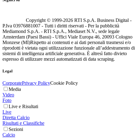
Copyright © 1999-
2026
RTI S.p.A. Business Digital -
P.Iva 03976881007 - Tutti i diritti riservati - Per la pubblicità
Mediamond S.p.A. - RTI S.p.A., Mediaset N.V., sede legale
Amsterdam (Paesi Bassi) - Uffici Viale Europa 46, 20093 Cologno
Monzese (MI)
Rispetto ai contenuti e ai dati personali trasmessi e/o
riprodotti è vietata ogni utilizzazione funzionale all’addestramento di
sistemi di intelligenza artificiale generativa. È altresì fatto divieto
espresso di utilizzare mezzi automatizzati di data scraping.
Legal
Corporate
Privacy Policy
Cookie Policy
Media
Video
Foto
Live e Risultati
Live
Diretta Calcio
Risultati e Classifiche
Sezioni
Calcio