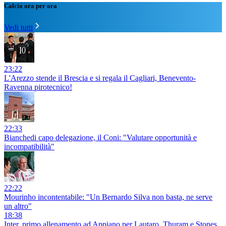
Calcio ora per ora
Vedi tutti
23:22
L'Arezzo stende il Brescia e si regala il Cagliari, Benevento-
Ravenna pirotecnico!
22:33
Bianchedi capo delegazione, il Coni: "Valutare opportunità e
incompatibilità"
22:22
Mourinho incontentabile: "Un Bernardo Silva non basta, ne serve
un altro"
18:38
Inter, primo allenamento ad Appiano per Lautaro, Thuram e Stones