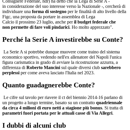
Consigliere Federale, ndr) ha detto che la Lega di Serie A -
in considerazione del suo interesse verso la Nazionale -, cercherà di
individuare una
forma di sostegno
per le finalità di alto livello della
Figc, una proposta da portare in assemblea di Lega
Calcio il prossimo 23 luglio, anche per
il budget federale che
non permette di fare voli pindarici
. Ho molto apprezzato".
Perché la Serie A investirebbe su Conte?
La Serie A si potrebbe dunque muovere come traino del sistema
economico sportivo, vedendo nell'ex allenatore del Napoli l'unica
figura carismatica in grado di avviare la ricostruzione azzurra, a
differenza di
Roberto Mancini
sul quale diversi club
sarebbero
perplessi
per come aveva lasciato l'Italia nel 2023.
Quanto guadagnerebbe Conte?
Le cifre sul tavolo per riavere il ct del biennio 2014-16 parlano di
un progetto a lungo termine, basato su un contratto
quadriennale
da circa 4 milioni di euro netti a stagione più bonus
. Si tratta di
parametri fuori portata per le attuali casse di Via Allegri
.
I dubbi di alcuni club