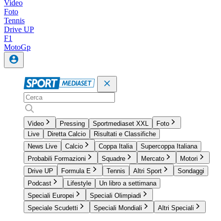
Video
Foto
Tennis
Drive UP
F1
MotoGp
Video
Pressing
Sportmediaset XXL
Foto
Live
Diretta Calcio
Risultati e Classifiche
News Live
Calcio
Coppa Italia
Supercoppa Italiana
Probabili Formazioni
Squadre
Mercato
Motori
Drive UP
Formula E
Tennis
Altri Sport
Sondaggi
Podcast
Lifestyle
Un libro a settimana
Speciali Europei
Speciali Olimpiadi
Speciale Scudetti
Speciali Mondiali
Altri Speciali