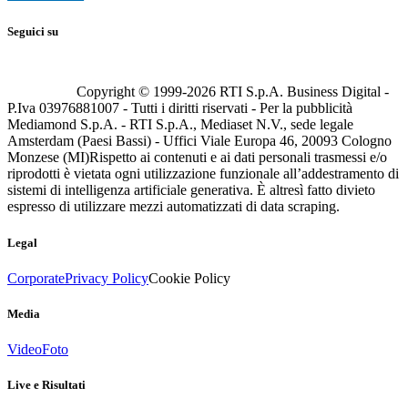
Seguici su
Copyright © 1999-
2026
RTI S.p.A. Business Digital -
P.Iva 03976881007 - Tutti i diritti riservati - Per la pubblicità
Mediamond S.p.A. - RTI S.p.A., Mediaset N.V., sede legale
Amsterdam (Paesi Bassi) - Uffici Viale Europa 46, 20093 Cologno
Monzese (MI)
Rispetto ai contenuti e ai dati personali trasmessi e/o
riprodotti è vietata ogni utilizzazione funzionale all’addestramento di
sistemi di intelligenza artificiale generativa. È altresì fatto divieto
espresso di utilizzare mezzi automatizzati di data scraping.
Legal
Corporate
Privacy Policy
Cookie Policy
Media
Video
Foto
Live e Risultati