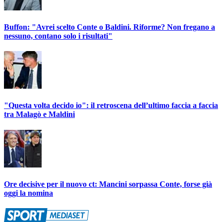
Buffon: "Avrei scelto Conte o Baldini. Riforme? Non fregano a
nessuno, contano solo i risultati"
"Questa volta decido io": il retroscena dell’ultimo faccia a faccia
tra Malagò e Maldini
Ore decisive per il nuovo ct: Mancini sorpassa Conte, forse già
oggi la nomina