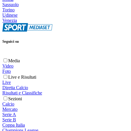
Sassuolo
Torino
Udinese
Venezia
Seguici su
Media
Video
Foto
Live e Risultati
Live
Diretta Calcio
Risultati e Classifiche
Sezioni
Calcio
Mercato
Serie A
Serie B
Coppa Italia
Champions League