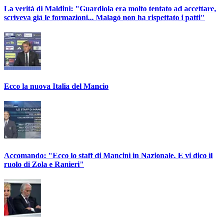
La verità di Maldini: "Guardiola era molto tentato ad accettare,
scriveva già le formazioni... Malagò non ha rispettato i patti"
Ecco la nuova Italia del Mancio
Accomando: "Ecco lo staff di Mancini in Nazionale. E vi dico il
ruolo di Zola e Ranieri"