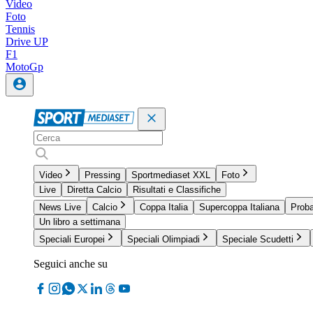
Video
Foto
Tennis
Drive UP
F1
MotoGp
Video
Pressing
Sportmediaset XXL
Foto
Live
Diretta Calcio
Risultati e Classifiche
News Live
Calcio
Coppa Italia
Supercoppa Italiana
Proba
Un libro a settimana
Speciali Europei
Speciali Olimpiadi
Speciale Scudetti
Seguici anche su