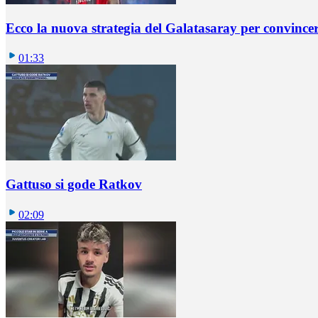
Ecco la nuova strategia del Galatasaray per convincer
01:33
Gattuso si gode Ratkov
02:09