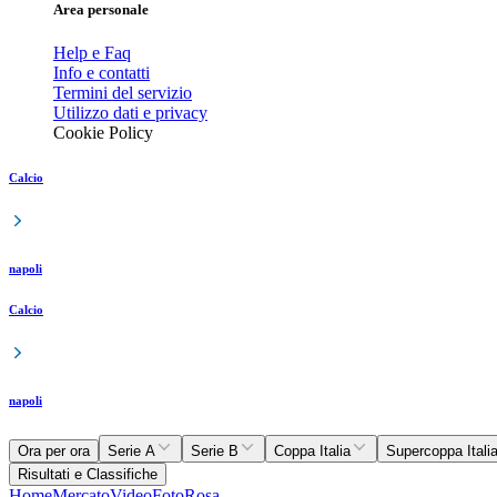
Area personale
Help e Faq
Info e contatti
Termini del servizio
Utilizzo dati e privacy
Cookie Policy
Calcio
napoli
Calcio
napoli
Ora per ora
Serie A
Serie B
Coppa Italia
Supercoppa Itali
Risultati e Classifiche
Home
Mercato
Video
Foto
Rosa