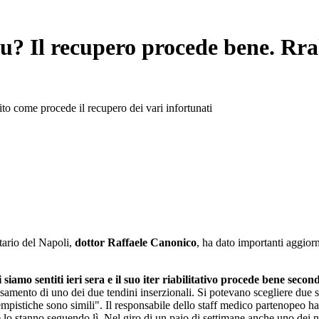
u? Il recupero procede bene. Rr
rito come procede il recupero dei vari infortunati
itario del Napoli,
dottor Raffaele Canonico
, ha dato importanti aggior
siamo sentiti ieri sera e il suo iter riabilitativo procede bene secon
amento di uno dei due tendini inserzionali. Si potevano scegliere due str
mpistiche sono simili". Il responsabile dello staff medico partenopeo ha
he lo stanno seguendo lì. Nel giro di un paio di settimane anche uno dei no