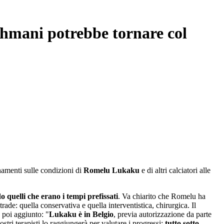
ahmani potrebbe tornare col
namenti sulle condizioni di
Romelu Lukaku
e di altri calciatori alle
do quelli che erano i tempi prefissati
. Va chiarito che Romelu ha
ade: quella conservativa e quella interventistica, chirurgica. Il
 poi aggiunto: "
Lukaku è in Belgio
, previa autorizzazione da parte
stri terapisti lo raggiungerà per valutare i progressi:
tutto sotto