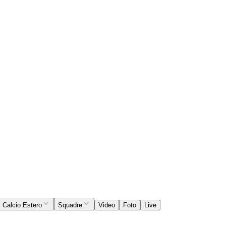
Calcio Estero
Squadre
Video
Foto
Live