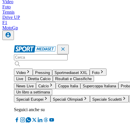
Video
Foto
Tennis
Drive UP
F1
MotoGp
Video
Pressing
Sportmediaset XXL
Foto
Live
Diretta Calcio
Risultati e Classifiche
News Live
Calcio
Coppa Italia
Supercoppa Italiana
Proba
Un libro a settimana
Speciali Europei
Speciali Olimpiadi
Speciale Scudetti
Seguici anche su