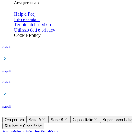
Area personale
Help e Faq
Info e contatti
Termini del servizio
Utilizzo dati e privacy
Cookie Policy
Calcio
napoli
Calcio
napoli
Ora per ora
Serie A
Serie B
Coppa Italia
Supercoppa Itali
Risultati e Classifiche
Home
Mercato
Video
Foto
Rosa