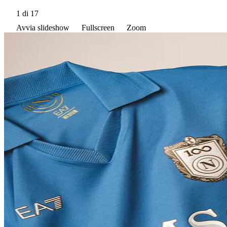
1
di 17
Avvia slideshow
Fullscreen
Zoom