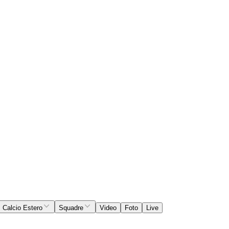
Calcio Estero
Squadre
Video
Foto
Live