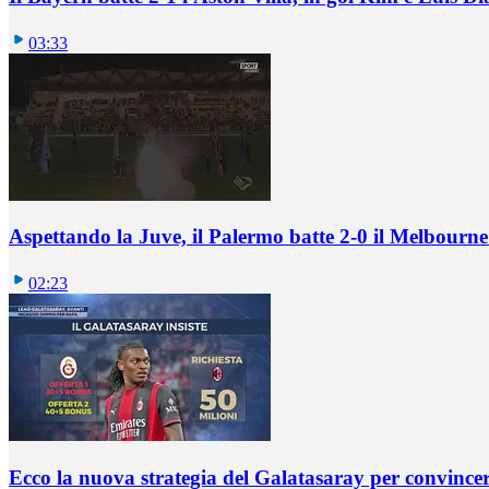
03:33
Aspettando la Juve, il Palermo batte 2-0 il Melbourne
02:23
Ecco la nuova strategia del Galatasaray per convincer