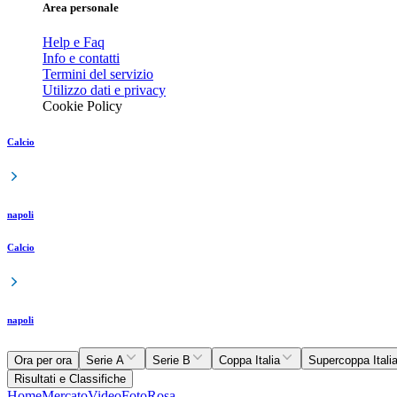
Area personale
Help e Faq
Info e contatti
Termini del servizio
Utilizzo dati e privacy
Cookie Policy
Calcio
napoli
Calcio
napoli
Ora per ora
Serie A
Serie B
Coppa Italia
Supercoppa Itali
Risultati e Classifiche
Home
Mercato
Video
Foto
Rosa