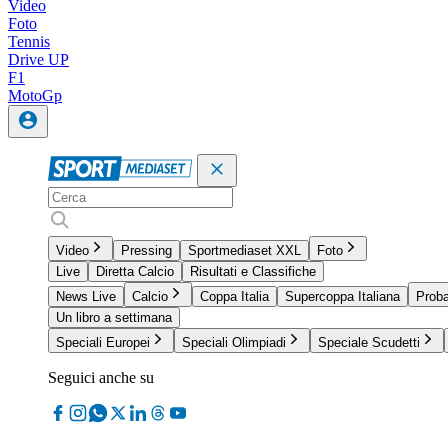
Video
Foto
Tennis
Drive UP
F1
MotoGp
Video
Pressing
Sportmediaset XXL
Foto
Live
Diretta Calcio
Risultati e Classifiche
News Live
Calcio
Coppa Italia
Supercoppa Italiana
Proba
Un libro a settimana
Speciali Europei
Speciali Olimpiadi
Speciale Scudetti
Seguici anche su