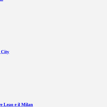
 City
e Leao e il Milan