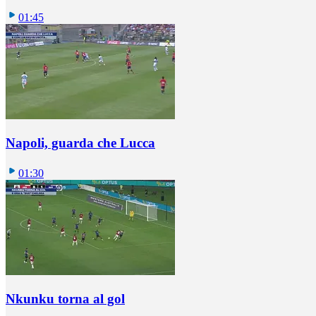
01:45
Napoli, guarda che Lucca
01:30
Nkunku torna al gol