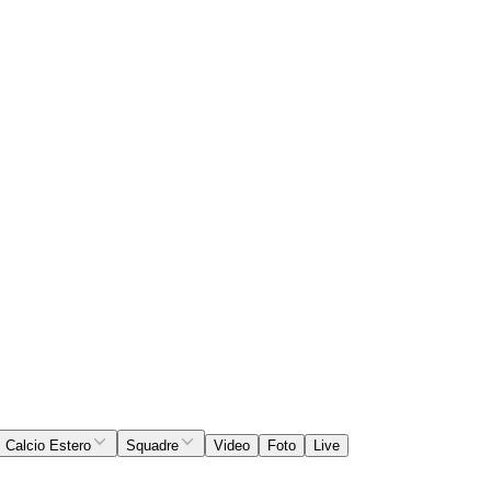
Calcio Estero
Squadre
Video
Foto
Live