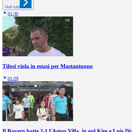
Vedi tutti
01:30
Tifosi viola in estasi per Mastantuono
01:29
Il Bayern batte 2-1 l'Aston Villa, in gol Kim e Luis Di