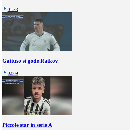
01:33
Gattuso si gode Ratkov
02:09
Piccole star in serie A