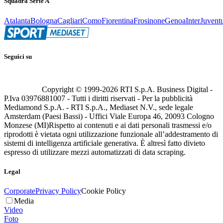
Squadra Serie A
Atalanta
Bologna
Cagliari
Como
Fiorentina
Frosinone
Genoa
Inter
Juvent
Seguici su
Copyright © 1999-
2026
RTI S.p.A. Business Digital -
P.Iva 03976881007 - Tutti i diritti riservati - Per la pubblicità
Mediamond S.p.A. - RTI S.p.A., Mediaset N.V., sede legale
Amsterdam (Paesi Bassi) - Uffici Viale Europa 46, 20093 Cologno
Monzese (MI)
Rispetto ai contenuti e ai dati personali trasmessi e/o
riprodotti è vietata ogni utilizzazione funzionale all’addestramento di
sistemi di intelligenza artificiale generativa. È altresì fatto divieto
espresso di utilizzare mezzi automatizzati di data scraping.
Legal
Corporate
Privacy Policy
Cookie Policy
Media
Video
Foto