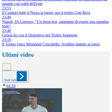
amante con soldi dell'ente
23:55
Il Cagliari batte il Nizza ai rigori: suo il trofeo Gigi Riva
23:49
Napoli, Di Lorenzo: "Un buon test, sappiamo di essere una squadra
forte"
23:40
Genoa ko con il Deportivo nel Trofeo Spagnolo
23:19
Il Torino vince Memorial Criscitiello, Avellino battuto ai rigori
Ultimi video
Vedi tutti
01:33