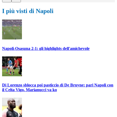
I più visti di Napoli
Napoli-Osasuna 2-1: gli highlights dell'amichevole
Di Lorenzo sblocca poi pasticcio di De Bruyne: pari Napoli con
il Celta Vigo. Marianucci va ko