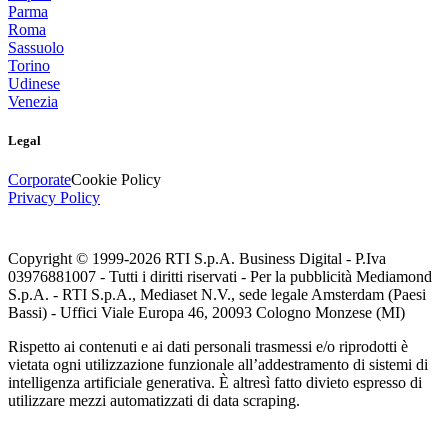
Parma
Roma
Sassuolo
Torino
Udinese
Venezia
Legal
Corporate
Cookie Policy
Privacy Policy
Copyright © 1999-
2026
RTI S.p.A. Business Digital - P.Iva
03976881007 - Tutti i diritti riservati - Per la pubblicità Mediamond
S.p.A. - RTI S.p.A., Mediaset N.V., sede legale Amsterdam (Paesi
Bassi) - Uffici Viale Europa 46, 20093 Cologno Monzese (MI)
Rispetto ai contenuti e ai dati personali trasmessi e/o riprodotti è
vietata ogni utilizzazione funzionale all’addestramento di sistemi di
intelligenza artificiale generativa. È altresì fatto divieto espresso di
utilizzare mezzi automatizzati di data scraping.