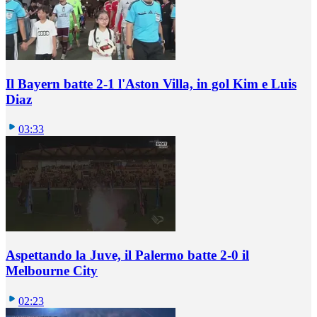
Il Bayern batte 2-1 l'Aston Villa, in gol Kim e Luis
Diaz
03:33
Aspettando la Juve, il Palermo batte 2-0 il
Melbourne City
02:23