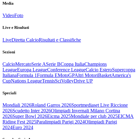
Media
Video
Foto
Live e Risultati
Live
Diretta Calcio
Risultati e Classifiche
Sezioni
Calcio
Mercato
Serie A
Serie B
Coppa Italia
Champions
League
Europa League
Conference League
Calcio Estero
Supercoppa
Italiana
Formula 1
Formula E
MotoGP
Altri Motori
Basket
America's
Cup
Nations League
Tennis
Sci
Volley
Drive UP
Speciali
Mondiali 2026
Roland Garros 2026
Sportmediaset Live Riccione
2026
Scudetto Inter 2026
Olimpiadi Invernali Milano Cortina
2026
Super Bowl 2026
Eicma 2025
Mondiale per club 2025
EICMA
Riding Fest 2025
Paralimpiadi Parigi 2024
Olimpiadi Parigi
2024
Euro 2024