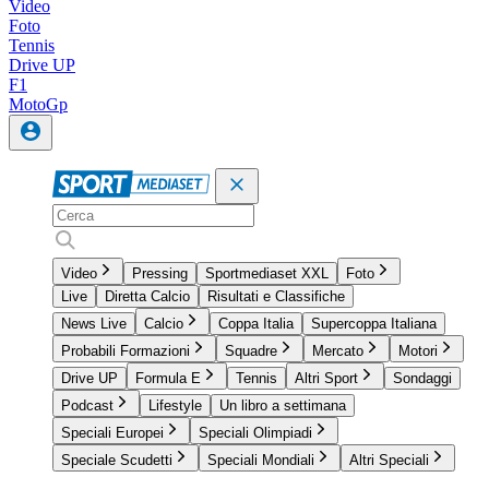
Video
Foto
Tennis
Drive UP
F1
MotoGp
Video
Pressing
Sportmediaset XXL
Foto
Live
Diretta Calcio
Risultati e Classifiche
News Live
Calcio
Coppa Italia
Supercoppa Italiana
Probabili Formazioni
Squadre
Mercato
Motori
Drive UP
Formula E
Tennis
Altri Sport
Sondaggi
Podcast
Lifestyle
Un libro a settimana
Speciali Europei
Speciali Olimpiadi
Speciale Scudetti
Speciali Mondiali
Altri Speciali