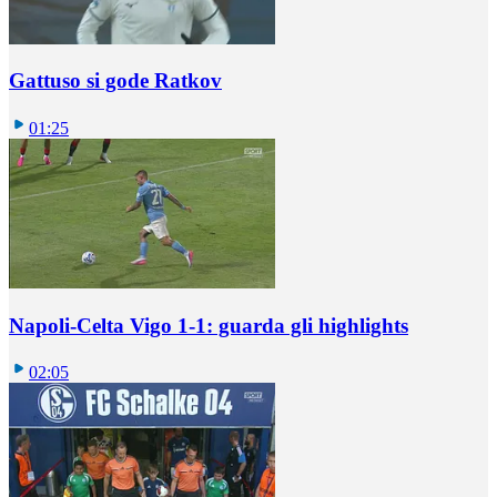
Gattuso si gode Ratkov
01:25
Napoli-Celta Vigo 1-1: guarda gli highlights
02:05