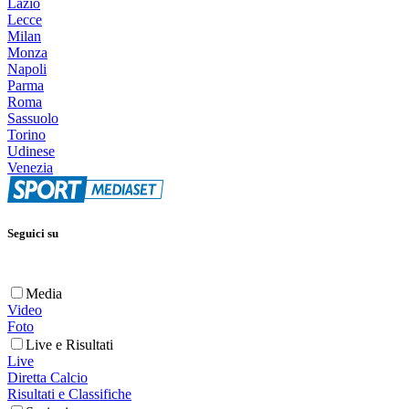
Lazio
Lecce
Milan
Monza
Napoli
Parma
Roma
Sassuolo
Torino
Udinese
Venezia
Seguici su
Media
Video
Foto
Live e Risultati
Live
Diretta Calcio
Risultati e Classifiche