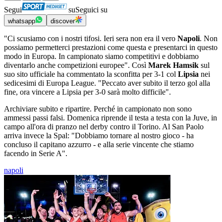
Segui
su
Seguici su
whatsapp
discover
"Ci scusiamo con i nostri tifosi. Ieri sera non era il vero
Napoli
. Non
possiamo permetterci prestazioni come questa e presentarci in questo
modo in Europa. In campionato siamo competitivi e dobbiamo
diventarlo anche competizioni europee". Così
Marek Hamsik
sul
suo sito ufficiale ha commentato la sconfitta per 3-1 col
Lipsia
nei
sedicesimi di Europa League. "Peccato aver subito il terzo gol alla
fine, ora vincere a Lipsia per 3-0 sarà molto difficile".
Archiviare subito e ripartire. Perché in campionato non sono
ammessi passi falsi. Domenica riprende il testa a testa con la Juve, in
campo all'ora di pranzo nel derby contro il Torino. Al San Paolo
arriva invece la Spal: "Dobbiamo tornare al nostro gioco - ha
concluso il capitano azzurro - e alla serie vincente che stiamo
facendo in Serie A".
napoli