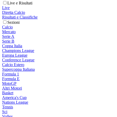
Live e Risultati
Live
Diretta Calcio
Risultati e Classifiche
Sezioni
Calcio
Mercato
Serie A
Serie B
Coppa Italia
Champions League
Europa League
Conference League
Calcio Estero
Supercoppa Italiana
Formula 1
Formula E
MotoGP
Altri Motori
Basket
America's Cup
Nations League
Tennis
Sci
Volley