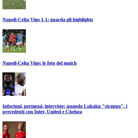
Napoli-Celta Vigo 1-1: guarda gli highlights
Napoli-Celta Vigo: le foto del match
Infortuni, permessi, interviste: quando Lukaku "strappa", i
precedenti con Inter, United e Chelsea