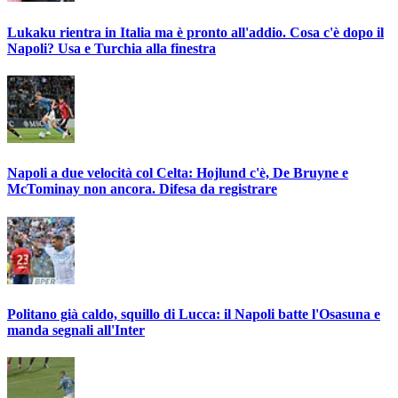
Lukaku rientra in Italia ma è pronto all'addio. Cosa c'è dopo il
Napoli? Usa e Turchia alla finestra
Napoli a due velocità col Celta: Hojlund c'è, De Bruyne e
McTominay non ancora. Difesa da registrare
Politano già caldo, squillo di Lucca: il Napoli batte l'Osasuna e
manda segnali all'Inter