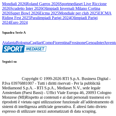
Mondiali 2026
Roland Garros 2026
Sportmediaset Live Riccione
2026
Scudetto Inter 2026
Olimpiadi Invernali Milano Cortina
2026
Super Bowl 2026
Eicma 2025
Mondiale per club 2025
EICMA
Riding Fest 2025
Paralimpiadi Parigi 2024
Olimpiadi Parigi
2024
Euro 2024
Squadra Serie A
Atalanta
Bologna
Cagliari
Como
Fiorentina
Frosinone
Genoa
Inter
Juvent
Seguici su
Copyright © 1999-
2026
RTI S.p.A. Business Digital -
P.Iva 03976881007 - Tutti i diritti riservati - Per la pubblicità
Mediamond S.p.A. - RTI S.p.A., Mediaset N.V., sede legale
Amsterdam (Paesi Bassi) - Uffici Viale Europa 46, 20093 Cologno
Monzese (MI)
Rispetto ai contenuti e ai dati personali trasmessi e/o
riprodotti è vietata ogni utilizzazione funzionale all’addestramento di
sistemi di intelligenza artificiale generativa. È altresì fatto divieto
espresso di utilizzare mezzi automatizzati di data scraping.