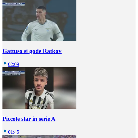
Gattuso si gode Ratkov
02:09
Piccole star in serie A
01:45