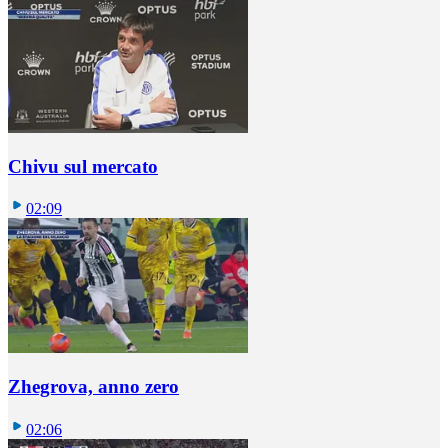
Chivu sul mercato
02:09
Zhegrova, anno zero
02:06