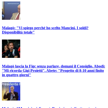
Malagò: "Vi spiego perché ho scelto Mancini. I soldi?
Disponibilità totale"
Malagò lascia la Figc senza parlare, domani il Consiglio. Abodi:
"Mi ricorda Gigi Proietti". Abete: "Progetto di 8-10 anni finito
in quattro giorni"