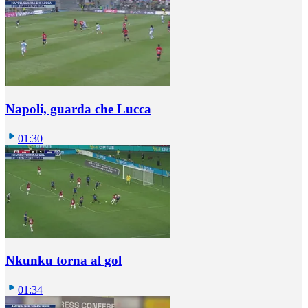
Napoli, guarda che Lucca
01:30
Nkunku torna al gol
01:34