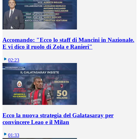
Accomando: "Ecco lo staff di Mancini in Nazionale.
E vi dico il ruolo di Zola e Ranieri"
02:23
Ecco la nuova strategia del Galatasaray per
convincere Leao e il Milan
01:33