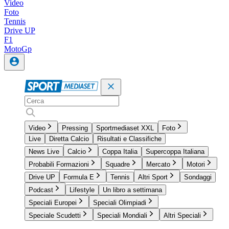
Video
Foto
Tennis
Drive UP
F1
MotoGp
Video
Pressing
Sportmediaset XXL
Foto
Live
Diretta Calcio
Risultati e Classifiche
News Live
Calcio
Coppa Italia
Supercoppa Italiana
Probabili Formazioni
Squadre
Mercato
Motori
Drive UP
Formula E
Tennis
Altri Sport
Sondaggi
Podcast
Lifestyle
Un libro a settimana
Speciali Europei
Speciali Olimpiadi
Speciale Scudetti
Speciali Mondiali
Altri Speciali