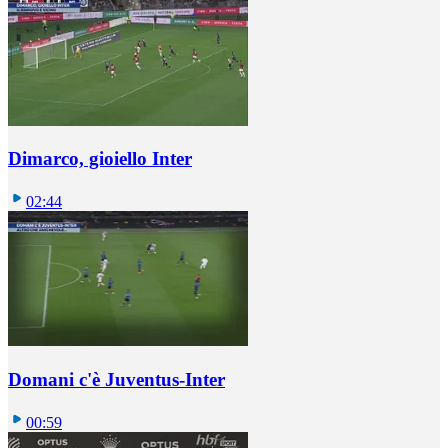
Dimarco, gioiello Inter
02:44
Domani c'è Juventus-Inter
00:59