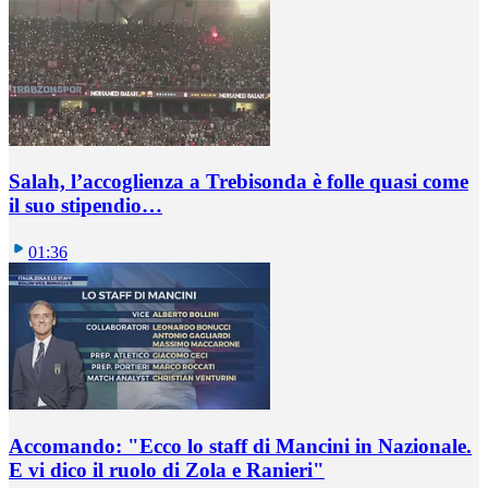
Salah, l’accoglienza a Trebisonda è folle quasi come
il suo stipendio…
01:36
Accomando: "Ecco lo staff di Mancini in Nazionale.
E vi dico il ruolo di Zola e Ranieri"