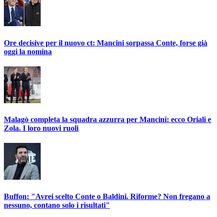
Ore decisive per il nuovo ct: Mancini sorpassa Conte, forse già
oggi la nomina
Malagò completa la squadra azzurra per Mancini: ecco Oriali e
Zola. I loro nuovi ruoli
Buffon: "Avrei scelto Conte o Baldini. Riforme? Non fregano a
nessuno, contano solo i risultati"