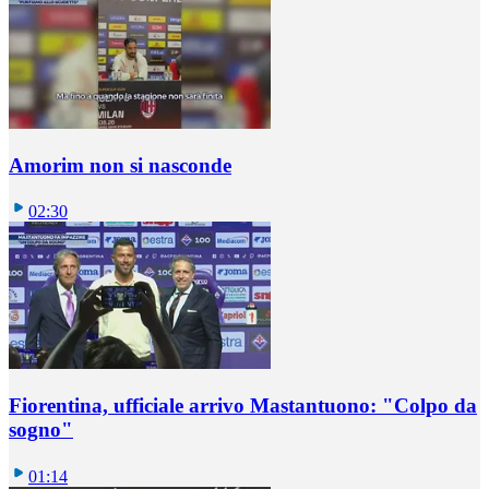
Amorim non si nasconde
02:30
Fiorentina, ufficiale arrivo Mastantuono: "Colpo da
sogno"
01:14