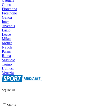
Cagliari
Como
Fiorentina
Frosinone
Genoa
Inter
Juventus
Lazio
Lecce
Milan
Monza
Napoli
Parma
Roma
Sassuolo
Torino
Udinese
Venezia
Seguici su
Media