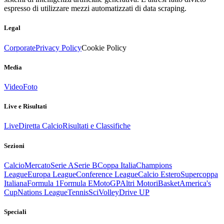
espresso di utilizzare mezzi automatizzati di data scraping.
Legal
Corporate
Privacy Policy
Cookie Policy
Media
Video
Foto
Live e Risultati
Live
Diretta Calcio
Risultati e Classifiche
Sezioni
Calcio
Mercato
Serie A
Serie B
Coppa Italia
Champions
League
Europa League
Conference League
Calcio Estero
Supercoppa
Italiana
Formula 1
Formula E
MotoGP
Altri Motori
Basket
America's
Cup
Nations League
Tennis
Sci
Volley
Drive UP
Speciali