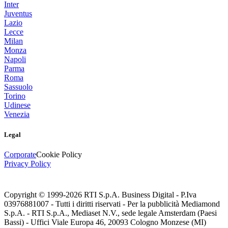
Inter
Juventus
Lazio
Lecce
Milan
Monza
Napoli
Parma
Roma
Sassuolo
Torino
Udinese
Venezia
Legal
Corporate
Cookie Policy
Privacy Policy
Copyright © 1999-
2026
RTI S.p.A. Business Digital - P.Iva
03976881007 - Tutti i diritti riservati - Per la pubblicità Mediamond
S.p.A. - RTI S.p.A., Mediaset N.V., sede legale Amsterdam (Paesi
Bassi) - Uffici Viale Europa 46, 20093 Cologno Monzese (MI)