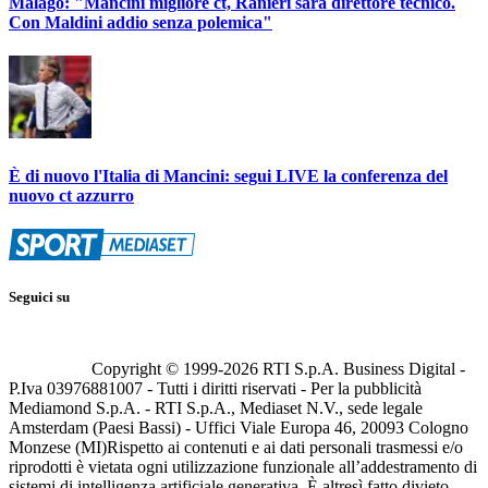
Malagò: "Mancini migliore ct, Ranieri sarà direttore tecnico.
Con Maldini addio senza polemica"
È di nuovo l'Italia di Mancini: segui LIVE la conferenza del
nuovo ct azzurro
Seguici su
Copyright © 1999-
2026
RTI S.p.A. Business Digital -
P.Iva 03976881007 - Tutti i diritti riservati - Per la pubblicità
Mediamond S.p.A. - RTI S.p.A., Mediaset N.V., sede legale
Amsterdam (Paesi Bassi) - Uffici Viale Europa 46, 20093 Cologno
Monzese (MI)
Rispetto ai contenuti e ai dati personali trasmessi e/o
riprodotti è vietata ogni utilizzazione funzionale all’addestramento di
sistemi di intelligenza artificiale generativa. È altresì fatto divieto