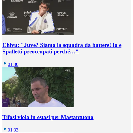
Chivu: "Juve? Siamo la squadra da battere! Io e
Spalletti preoccupati perché…"
01:30
Tifosi viola in estasi per Mastantuono
01:33