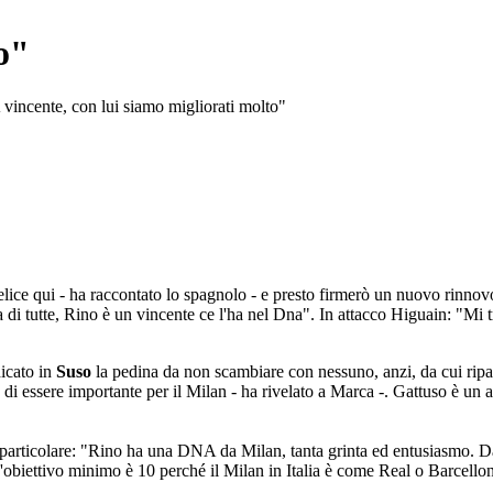
o"
vincente, con lui siamo migliorati molto"
ice qui - ha raccontato lo spagnolo - e presto firmerò un nuovo rinnovo
ra di tutte, Rino è un vincente ce l'ha nel Dna". In attacco Higuain: "M
dicato in
Suso
la pedina da non scambiare con nessuno, anzi, da cui ripar
di essere importante per il Milan - ha rivelato a Marca -. Gattuso è un al
particolare: "Rino ha una DNA da Milan, tanta grinta ed entusiasmo. Da
L'obiettivo minimo è 10 perché il Milan in Italia è come Real o Barcellona