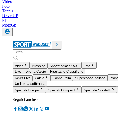
Video
Foto
Tennis
Drive UP
F1
MotoGp
Video
Pressing
Sportmediaset XXL
Foto
Live
Diretta Calcio
Risultati e Classifiche
News Live
Calcio
Coppa Italia
Supercoppa Italiana
Proba
Un libro a settimana
Speciali Europei
Speciali Olimpiadi
Speciale Scudetti
Seguici anche su