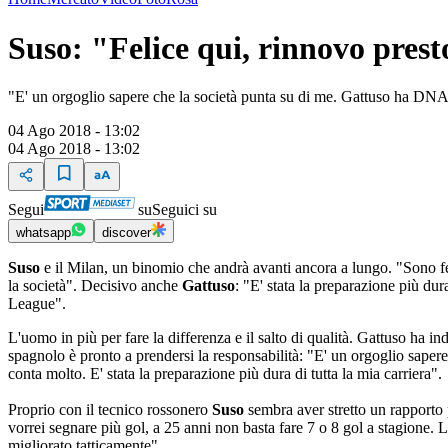
Suso: "Felice qui, rinnovo prest
"E' un orgoglio sapere che la società punta su di me. Gattuso ha DNA 
04 Ago 2018 - 13:02
04 Ago 2018 - 13:02
Segui
su
Seguici su
whatsapp
discover
Suso
e il Milan, un binomio che andrà avanti ancora a lungo. "Sono fel
la società". Decisivo anche
Gattuso
: "E' stata la preparazione più du
League".
L'uomo in più per fare la differenza e il salto di qualità. Gattuso ha in
spagnolo è pronto a prendersi la responsabilità: "E' un orgoglio sapere 
conta molto. E' stata la preparazione più dura di tutta la mia carriera".
Proprio con il tecnico rossonero
Suso
sembra aver stretto un rapporto 
vorrei segnare più gol, a 25 anni non basta fare 7 o 8 gol a stagione. 
migliorato tatticamente".