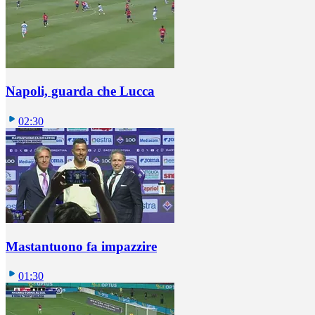
Napoli, guarda che Lucca
02:30
Mastantuono fa impazzire
01:30