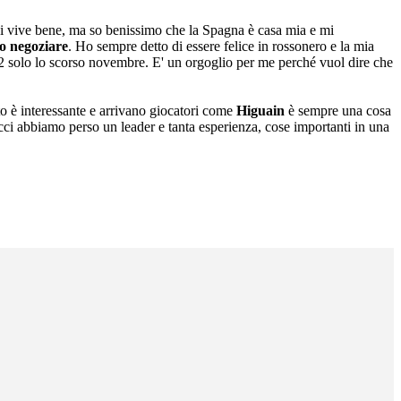
 lì, si vive bene, ma so benissimo che la Spagna è casa mia e mi
to negoziare
. Ho sempre detto di essere felice in rossonero e la mia
22 solo lo scorso novembre. E' un orgoglio per me perché vuol dire che
o è interessante e arrivano giocatori come
Higuain
è sempre una cosa
ucci abbiamo perso un leader e tanta esperienza, cose importanti in una