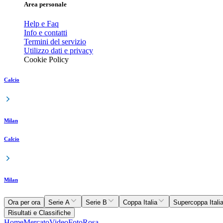
Area personale
Help e Faq
Info e contatti
Termini del servizio
Utilizzo dati e privacy
Cookie Policy
Calcio
Milan
Calcio
Milan
Ora per ora
Serie A
Serie B
Coppa Italia
Supercoppa Itali
Risultati e Classifiche
Home
Mercato
Video
Foto
Rosa