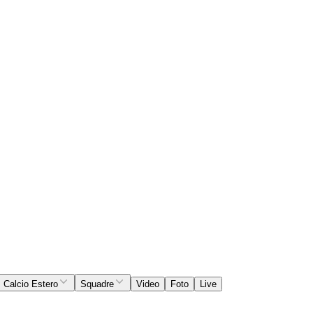
Calcio Estero
Squadre
Video
Foto
Live