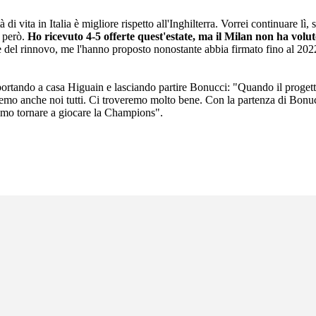
tà di vita in Italia è migliore rispetto all'Inghilterra. Vorrei continuare
o però.
Ho ricevuto 4-5 offerte quest'estate, ma il Milan non ha volu
re del rinnovo, me l'hanno proposto nonostante abbia firmato fino al 20
ortando a casa Higuain e lasciando partire Bonucci: "Quando il progett
 faremo anche noi tutti. Ci troveremo molto bene. Con la partenza di Bon
iamo tornare a giocare la Champions".