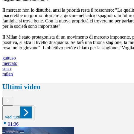
Il mercato non lo disturba, anzi la priorità resta il rossonero: "La quali
piacerebbe un giorno ritornare a giocare nel calcio spagnolo. In futur
famiglia si trova bene. Con la nuova proprietà ci troveremo per parla
per la società sono importante".
Il Milan è stato protagonista di un movimento di mercato imponente, p
positiva, si alza il livello di squadra. Se farà una buona stagione, la
rosa molto giovane". L'obiettivo però è chiaro per la stagione: "Vogl
gattuso
mercato
suso
milan
Ultimi video
Vedi tutti
01:36