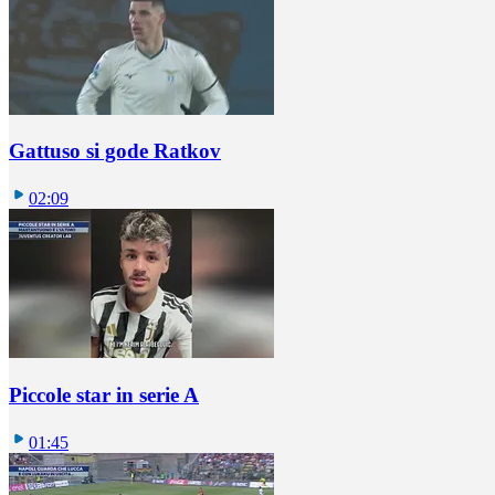
Gattuso si gode Ratkov
02:09
Piccole star in serie A
01:45