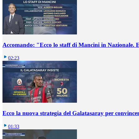
Accomando: "Ecco lo staff di Mancini in Nazionale. E 
02:23
Ecco la nuova strategia del Galatasaray per convincer
01:33