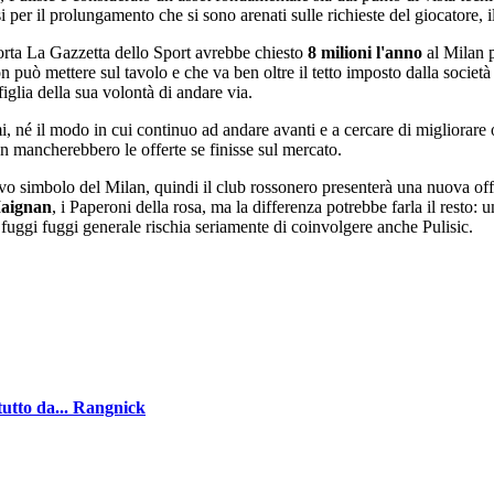
 per il prolungamento che si sono arenati sulle richieste del giocatore, il
orta La Gazzetta dello Sport avrebbe chiesto
8 milioni l'anno
al Milan p
 può mettere sul tavolo e che va ben oltre il tetto imposto dalla società
iglia della sua volontà di andare via.
 né il modo in cui continuo ad andare avanti e a cercare di migliorare
non mancherebbero le offerte se finisse sul mercato.
vo simbolo del Milan, quindi il club rossonero presenterà una nuova offe
aignan
, i Paperoni della rosa, ma la differenza potrebbe farla il resto:
 fuggi fuggi generale rischia seriamente di coinvolgere anche Pulisic.
tutto da... Rangnick