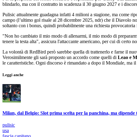
blindarlo, ma con il contratto in scadenza il 30 giugno 2027 e i discorsi
Pulisic attualmente guadagna infatti 4 milioni a stagione, ma come rip
campo (l’ultimo gol risale al 28 dicembre 2025, ndr) che il Diavolo non
soltanto con i bonus, quindi probabilmente una richiesta provocatoria f
"Non ho cambiato il mio modo di allenarmi, il mio modo di prepararmi,
tenere la testa alta", assicura l'attaccante americano, per cui di certo 
La volontà di RedBird però sarebbe quella di trattenerlo e farne il nuo
Verosimilmente gli sarà proposto un accordo come quelli di
Leao e M
le caratteristiche. Ogni discorso è rimandato a dopo il Mondiale, ma il
Leggi anche
Milan, dal Belgio: Slot prima scelta per la panchina, ma dipende 
pulisic
usa
fascia capitano