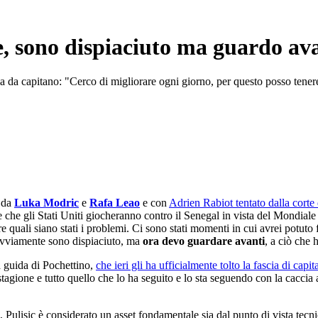
le, sono dispiaciuto ma guardo av
cia da capitano: "Cerco di migliorare ogni giorno, per questo posso tenere 
i da
Luka Modric
e
Rafa Leao
e con
Adrien Rabiot tentato dalla corte
le che gli Stati Uniti giocheranno contro il Senegal in vista del Mondia
 quali siano stati i problemi. Ci sono stati momenti in cui avrei potuto f
. Ovviamente sono dispiaciuto, ma
ora devo guardare avanti
, a ciò che 
la guida di Pochettino,
che ieri gli ha ufficialmente tolto la fascia di capi
di stagione e tutto quello che lo ha seguito e lo sta seguendo con la cacci
, Pulisic è considerato un asset fondamentale sia dal punto di vista tec