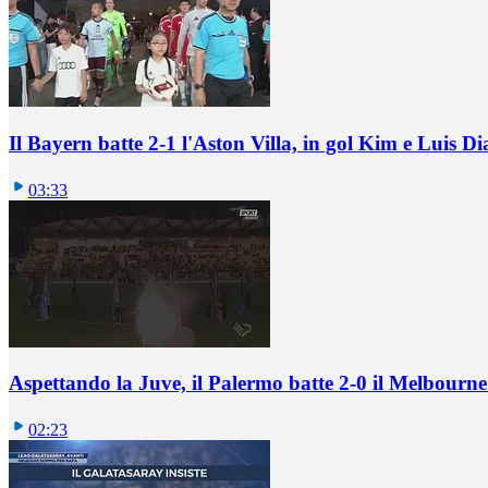
Il Bayern batte 2-1 l'Aston Villa, in gol Kim e Luis Di
03:33
Aspettando la Juve, il Palermo batte 2-0 il Melbourne
02:23