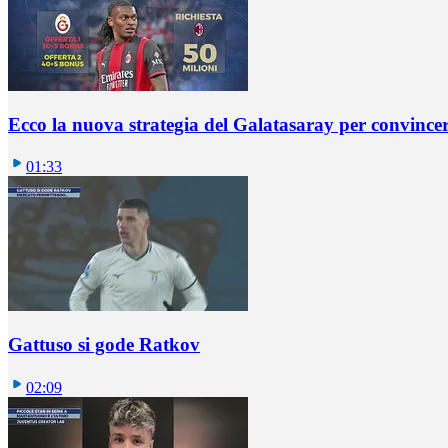
Ecco la nuova strategia del Galatasaray per convincer
01:33
Gattuso si gode Ratkov
02:09