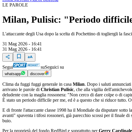
LE PAROLE
Milan, Pulisic: "Periodo diffici
L'attaccante degli Usa dopo la scelta di Pochettino di togliergli la fas
31 Mag 2026 - 16:41
31 Mag 2026 - 16:41
Segui
su
Seguici su
whatsapp
discover
Clima da fuggi fuggi generale in casa
Milan
. Dopo i saluti annunciat
arrivano le parole di
Christian Pulisic
, che alla vigilia dell'amichevo
deludente con la maglia rossonera: "Non cerco di dare colpe o di capire
È stato un periodo difficile per me, ed è a questo che si riduce tutto
E di fronte l'attaccante classe 1998 ha il Mondiale da disputare sotto 
avanti" spaventa i tifosi rossoneri, già parecchio scossi per il finale 
buio.
Per la proprietà del fondo RedBird e soprattutto per
Gerry Cardinale