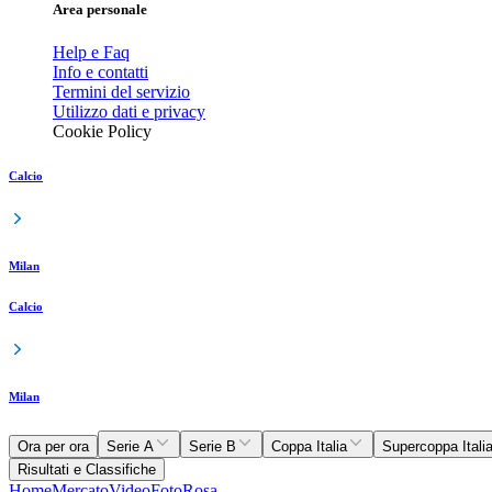
Area personale
Help e Faq
Info e contatti
Termini del servizio
Utilizzo dati e privacy
Cookie Policy
Calcio
Milan
Calcio
Milan
Ora per ora
Serie A
Serie B
Coppa Italia
Supercoppa Itali
Risultati e Classifiche
Home
Mercato
Video
Foto
Rosa