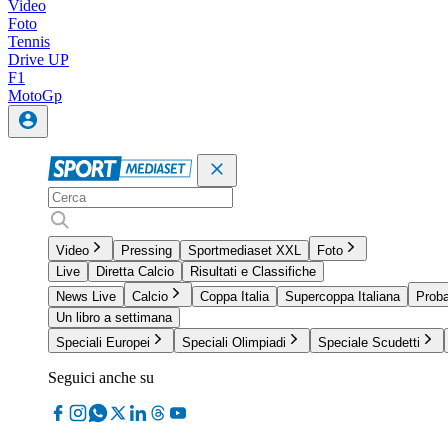
Video
Foto
Tennis
Drive UP
F1
MotoGp
Video
Pressing
Sportmediaset XXL
Foto
Live
Diretta Calcio
Risultati e Classifiche
News Live
Calcio
Coppa Italia
Supercoppa Italiana
Proba
Un libro a settimana
Speciali Europei
Speciali Olimpiadi
Speciale Scudetti
Seguici anche su