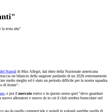
anti"
la testa alta"
 del Napoli
di Max Allegri, dal ritiro della Nazionale americana
le traccia un bilancio della stagione parlando di un 2026 estremamente
are molto meglio ed è stato un periodo difficile per la nostra squadra.
ho di fronte".
tano
, e poi il
mercato
estivo e in questo senso quel "devo guardare
a a nuovo allenatore e nuovo ds in cui il club sembra brancolare nel
nico sia da quello commerciale e quindi la volontà sarebbe quella di