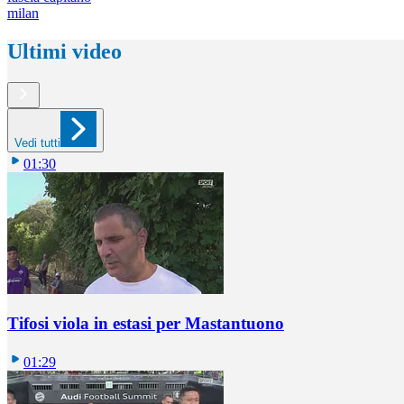
milan
Ultimi video
Vedi tutti
01:30
Tifosi viola in estasi per Mastantuono
01:29