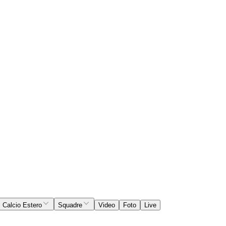
Calcio Estero
Squadre
Video
Foto
Live