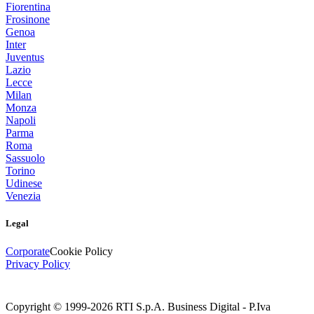
Fiorentina
Frosinone
Genoa
Inter
Juventus
Lazio
Lecce
Milan
Monza
Napoli
Parma
Roma
Sassuolo
Torino
Udinese
Venezia
Legal
Corporate
Cookie Policy
Privacy Policy
Copyright © 1999-
2026
RTI S.p.A. Business Digital - P.Iva