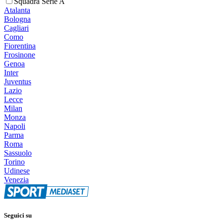
Squadra Serie A
Atalanta
Bologna
Cagliari
Como
Fiorentina
Frosinone
Genoa
Inter
Juventus
Lazio
Lecce
Milan
Monza
Napoli
Parma
Roma
Sassuolo
Torino
Udinese
Venezia
Seguici su