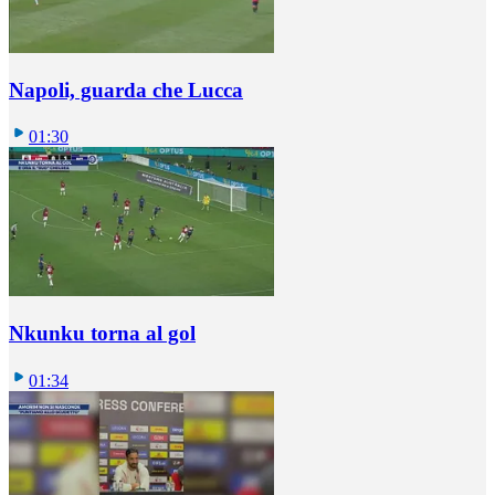
Napoli, guarda che Lucca
01:30
Nkunku torna al gol
01:34