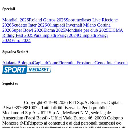
Speciali
Mondiali 2026
Roland Garros 2026
Sportmediaset Live Riccione
2026
Scudetto Inter 2026
Olimpiadi Invernali Milano Cortina
2026
Super Bowl 2026
Eicma 2025
Mondiale per club 2025
EICMA
Riding Fest 2025
Paralimpiadi Parigi 2024
Olimpiadi Parigi
2024
Euro 2024
Squadra Serie A
Atalanta
Bologna
Cagliari
Como
Fiorentina
Frosinone
Genoa
Inter
Juvent
Seguici su
Copyright © 1999-
2026
RTI S.p.A. Business Digital -
P.Iva 03976881007 - Tutti i diritti riservati - Per la pubblicità
Mediamond S.p.A. - RTI S.p.A., Mediaset N.V., sede legale
Amsterdam (Paesi Bassi) - Uffici Viale Europa 46, 20093 Cologno
Monzese (MI)
Rispetto ai contenuti e ai dati personali trasmessi e/o