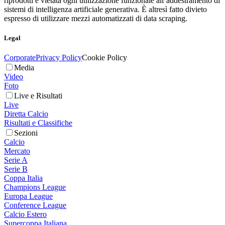
riprodotti è vietata ogni utilizzazione funzionale all’addestramento di
sistemi di intelligenza artificiale generativa. È altresì fatto divieto
espresso di utilizzare mezzi automatizzati di data scraping.
Legal
Corporate
Privacy Policy
Cookie Policy
Media
Video
Foto
Live e Risultati
Live
Diretta Calcio
Risultati e Classifiche
Sezioni
Calcio
Mercato
Serie A
Serie B
Coppa Italia
Champions League
Europa League
Conference League
Calcio Estero
Supercoppa Italiana