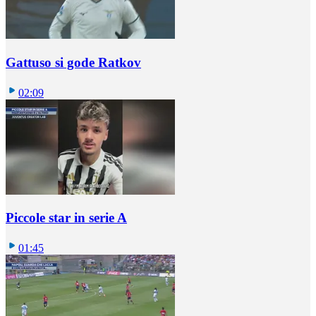
Gattuso si gode Ratkov
02:09
Piccole star in serie A
01:45