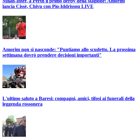
Milan-Inter, a Perth il primo derby della stagione: Amorim
lancia Cissè, Chivu con Pio-Iddrissou LIVE
Amorim non si nasconde: "Puntiamo allo scudetto. La prossima
settimana dovrò prendere decisioni importanti"
L'ultimo saluto a Baresi: compagni, amici, tifosi ai funerali della
leggenda rossonera