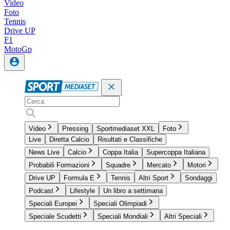
Video
Foto
Tennis
Drive UP
F1
MotoGp
Video
Pressing
Sportmediaset XXL
Foto
Live
Diretta Calcio
Risultati e Classifiche
News Live
Calcio
Coppa Italia
Supercoppa Italiana
Probabili Formazioni
Squadre
Mercato
Motori
Drive UP
Formula E
Tennis
Altri Sport
Sondaggi
Podcast
Lifestyle
Un libro a settimana
Speciali Europei
Speciali Olimpiadi
Speciale Scudetti
Speciali Mondiali
Altri Speciali