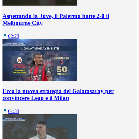
Aspettando la Juve, il Palermo batte 2-0 il
Melbourne City
02:23
Ecco la nuova strategia del Galatasaray per
convincere Leao e il Milan
01:33