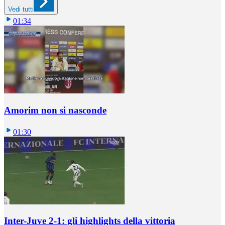
Vedi tutti
01:34
Amorim non si nasconde
01:30
Inter-Juve 2-1: gli highlights della vittoria