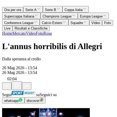
Ora per ora
Serie A
Serie B
Coppa Italia
Supercoppa Italiana
Champions League
Europa League
Conference League
Calcio Estero
Squadre
Video
Foto
Live
Risultati e Classifiche
Home
Mercato
Video
Foto
Rosa
L'annus horribilis di Allegri
Dalla speranza al crollo
26 Mag 2026 - 13:54
26 Mag 2026 - 13:54
02:04
Segui
su
Seguici su
whatsapp
discover