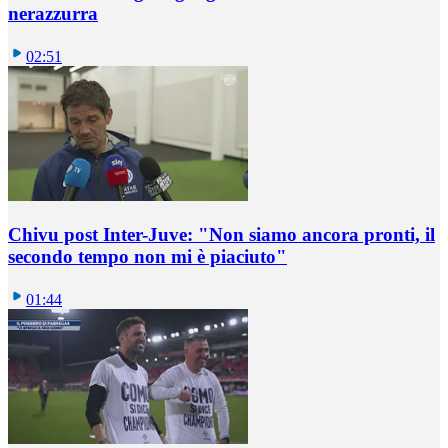
nerazzurra
02:51
Chivu post Inter-Juve: "Non siamo ancora pronti, il
secondo tempo non mi è piaciuto"
01:44