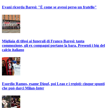
Evani ricorda Baresi: "È come se avessi perso un fratello"
Migliaia di tifosi ai funerali di Franco Baresi: tanta
commozione, gli ex compagni portano la bara. Presenti i big del
calcio italiano
Esordio Ramos, esame Diouf, poi Leao e i registi: cinque spunti
che può darci Milan-Inter