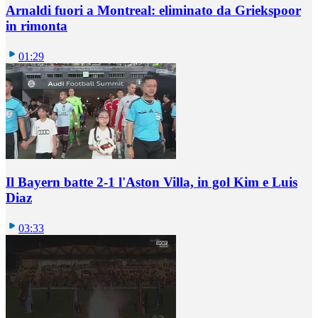
Arnaldi fuori a Montreal: eliminato da Griekspoor
in rimonta
01:29
Il Bayern batte 2-1 l'Aston Villa, in gol Kim e Luis
Diaz
03:33