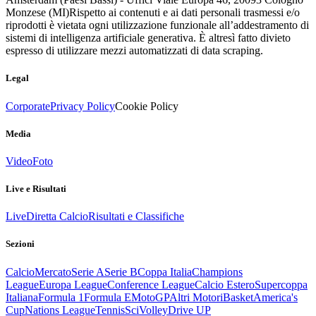
Monzese (MI)
Rispetto ai contenuti e ai dati personali trasmessi e/o
riprodotti è vietata ogni utilizzazione funzionale all’addestramento di
sistemi di intelligenza artificiale generativa. È altresì fatto divieto
espresso di utilizzare mezzi automatizzati di data scraping.
Legal
Corporate
Privacy Policy
Cookie Policy
Media
Video
Foto
Live e Risultati
Live
Diretta Calcio
Risultati e Classifiche
Sezioni
Calcio
Mercato
Serie A
Serie B
Coppa Italia
Champions
League
Europa League
Conference League
Calcio Estero
Supercoppa
Italiana
Formula 1
Formula E
MotoGP
Altri Motori
Basket
America's
Cup
Nations League
Tennis
Sci
Volley
Drive UP