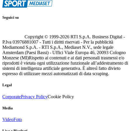
Seguici su
Copyright © 1999-
2026
RTI S.p.A. Business Digital -
P.Iva 03976881007 - Tutti i diritti riservati - Per la pubblicità
Mediamond S.p.A. - RTI S.p.A., Mediaset N.V., sede legale
Amsterdam (Paesi Bassi) - Uffici Viale Europa 46, 20093 Cologno
Monzese (MI)
Rispetto ai contenuti e ai dati personali trasmessi e/o
riprodotti è vietata ogni utilizzazione funzionale all’addestramento di
sistemi di intelligenza artificiale generativa. È altresì fatto divieto
espresso di utilizzare mezzi automatizzati di data scraping.
Legal
Corporate
Privacy Policy
Cookie Policy
Media
Video
Foto
Live e Risultati