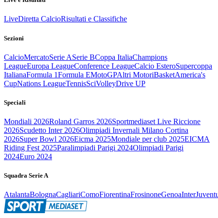
Live
Diretta Calcio
Risultati e Classifiche
Sezioni
Calcio
Mercato
Serie A
Serie B
Coppa Italia
Champions
League
Europa League
Conference League
Calcio Estero
Supercoppa
Italiana
Formula 1
Formula E
MotoGP
Altri Motori
Basket
America's
Cup
Nations League
Tennis
Sci
Volley
Drive UP
Speciali
Mondiali 2026
Roland Garros 2026
Sportmediaset Live Riccione
2026
Scudetto Inter 2026
Olimpiadi Invernali Milano Cortina
2026
Super Bowl 2026
Eicma 2025
Mondiale per club 2025
EICMA
Riding Fest 2025
Paralimpiadi Parigi 2024
Olimpiadi Parigi
2024
Euro 2024
Squadra Serie A
Atalanta
Bologna
Cagliari
Como
Fiorentina
Frosinone
Genoa
Inter
Juvent