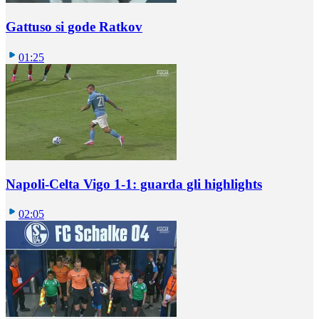
Gattuso si gode Ratkov
01:25
Napoli-Celta Vigo 1-1: guarda gli highlights
02:05