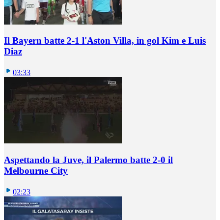
Il Bayern batte 2-1 l'Aston Villa, in gol Kim e Luis
Diaz
03:33
Aspettando la Juve, il Palermo batte 2-0 il
Melbourne City
02:23