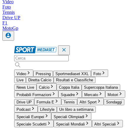
Video
Foto
Tennis
Drive UP
F1
MotoGp
Video
Pressing
Sportmediaset XXL
Foto
Live
Diretta Calcio
Risultati e Classifiche
News Live
Calcio
Coppa Italia
Supercoppa Italiana
Probabili Formazioni
Squadre
Mercato
Motori
Drive UP
Formula E
Tennis
Altri Sport
Sondaggi
Podcast
Lifestyle
Un libro a settimana
Speciali Europei
Speciali Olimpiadi
Speciale Scudetti
Speciali Mondiali
Altri Speciali