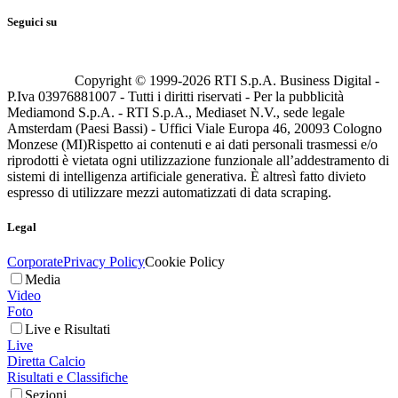
Seguici su
Copyright © 1999-
2026
RTI S.p.A. Business Digital -
P.Iva 03976881007 - Tutti i diritti riservati - Per la pubblicità
Mediamond S.p.A. - RTI S.p.A., Mediaset N.V., sede legale
Amsterdam (Paesi Bassi) - Uffici Viale Europa 46, 20093 Cologno
Monzese (MI)
Rispetto ai contenuti e ai dati personali trasmessi e/o
riprodotti è vietata ogni utilizzazione funzionale all’addestramento di
sistemi di intelligenza artificiale generativa. È altresì fatto divieto
espresso di utilizzare mezzi automatizzati di data scraping.
Legal
Corporate
Privacy Policy
Cookie Policy
Media
Video
Foto
Live e Risultati
Live
Diretta Calcio
Risultati e Classifiche
Sezioni