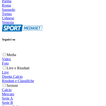
Parma
Roma
Sassuolo
Torino
Udinese
Venezia
Seguici su
Media
Video
Foto
Live e Risultati
Live
Diretta Calcio
Risultati e Classifiche
Sezioni
Calcio
Mercato
Serie A
Serie B