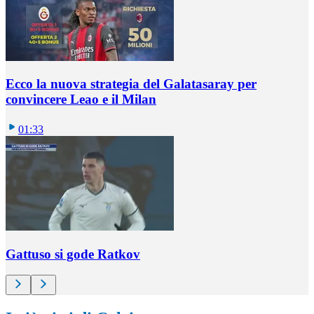
Ecco la nuova strategia del Galatasaray per
convincere Leao e il Milan
01:33
Gattuso si gode Ratkov