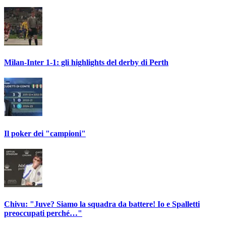
Milan-Inter 1-1: gli highlights del derby di Perth
Il poker dei "campioni"
Chivu: "Juve? Siamo la squadra da battere! Io e Spalletti
preoccupati perché…"