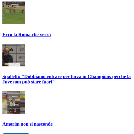
Ecco la Roma che verrà
Spalletti: "Dobbiamo entrare per forza in Champions perché la
Juve non può stare fuori"
Amorim non si nasconde