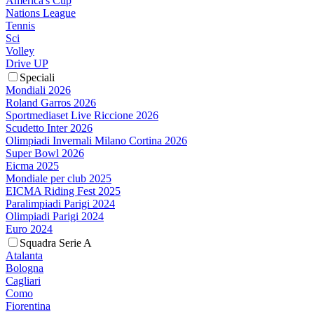
America's Cup
Nations League
Tennis
Sci
Volley
Drive UP
Speciali
Mondiali 2026
Roland Garros 2026
Sportmediaset Live Riccione 2026
Scudetto Inter 2026
Olimpiadi Invernali Milano Cortina 2026
Super Bowl 2026
Eicma 2025
Mondiale per club 2025
EICMA Riding Fest 2025
Paralimpiadi Parigi 2024
Olimpiadi Parigi 2024
Euro 2024
Squadra Serie A
Atalanta
Bologna
Cagliari
Como
Fiorentina