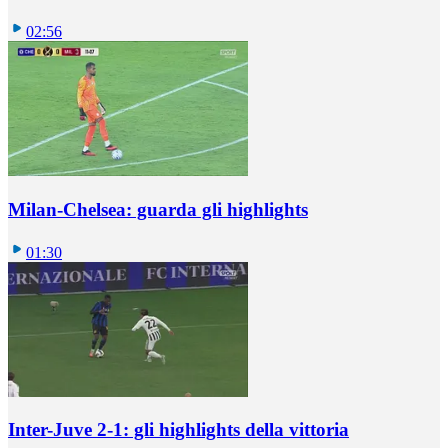
02:56
Milan-Chelsea: guarda gli highlights
01:30
Inter-Juve 2-1: gli highlights della vittoria