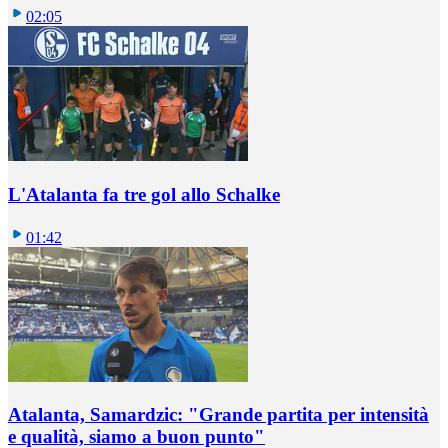
02:05
L'Atalanta fa tre gol allo Schalke
01:42
Atalanta, Samardzic: "Grande partita per intensità
e qualità, siamo a buon punto"