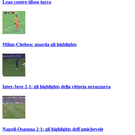
Leao contro tifoso turco
Milan-Chelsea: guarda gli highlights
Inter-Juve 2-1: gli highlights della vittoria nerazzurra
Napoli-Osasuna 2-1: gli highlights dell'amichevole