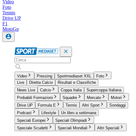
Video
Foto
Tennis
Drive UP
F1
MotoGp
Video
Pressing
Sportmediaset XXL
Foto
Live
Diretta Calcio
Risultati e Classifiche
News Live
Calcio
Coppa Italia
Supercoppa Italiana
Probabili Formazioni
Squadre
Mercato
Motori
Drive UP
Formula E
Tennis
Altri Sport
Sondaggi
Podcast
Lifestyle
Un libro a settimana
Speciali Europei
Speciali Olimpiadi
Speciale Scudetti
Speciali Mondiali
Altri Speciali