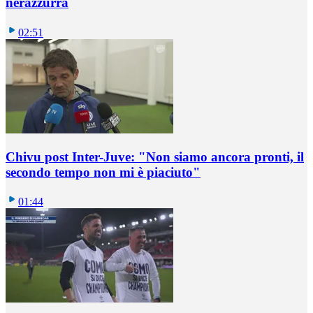
nerazzurra
02:51
Chivu post Inter-Juve: "Non siamo ancora pronti, il
secondo tempo non mi è piaciuto"
01:44