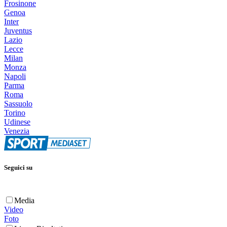
Frosinone
Genoa
Inter
Juventus
Lazio
Lecce
Milan
Monza
Napoli
Parma
Roma
Sassuolo
Torino
Udinese
Venezia
Seguici su
Media
Video
Foto