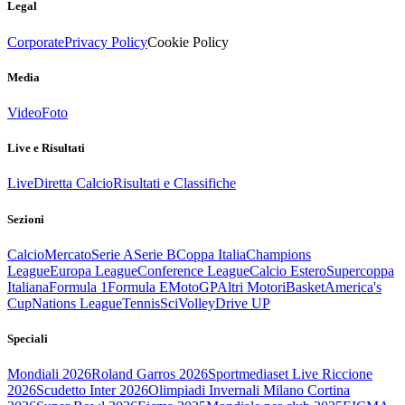
Legal
Corporate
Privacy Policy
Cookie Policy
Media
Video
Foto
Live e Risultati
Live
Diretta Calcio
Risultati e Classifiche
Sezioni
Calcio
Mercato
Serie A
Serie B
Coppa Italia
Champions
League
Europa League
Conference League
Calcio Estero
Supercoppa
Italiana
Formula 1
Formula E
MotoGP
Altri Motori
Basket
America's
Cup
Nations League
Tennis
Sci
Volley
Drive UP
Speciali
Mondiali 2026
Roland Garros 2026
Sportmediaset Live Riccione
2026
Scudetto Inter 2026
Olimpiadi Invernali Milano Cortina