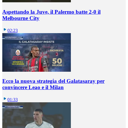
Aspettando la Juve, il Palermo batte 2-0 il
Melbourne City
02:23
Ecco la nuova strategia del Galatasaray per
convincere Leao e il Milan
01:33