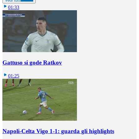
Vedi tutti
01:33
Gattuso si gode Ratkov
01:25
Napoli-Celta Vigo 1-1: guarda gli highlights