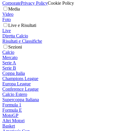
Corporate
Privacy Policy
Cookie Policy
Media
Video
Foto
Live e Risultati
Live
Diretta Calcio
Risultati e Classifiche
Sezioni
Calcio
Mercato
Serie A
Serie B
Coppa Italia
Champions League
Europa League
Conference League
Calcio Estero
Supercoppa Italiana
Formula 1
Formula E
MotoGP
Altri Motori
Basket