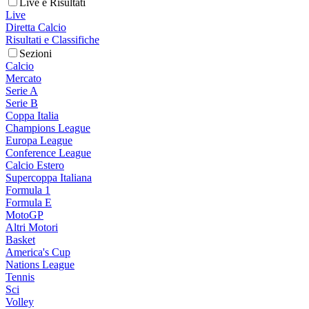
Live e Risultati
Live
Diretta Calcio
Risultati e Classifiche
Sezioni
Calcio
Mercato
Serie A
Serie B
Coppa Italia
Champions League
Europa League
Conference League
Calcio Estero
Supercoppa Italiana
Formula 1
Formula E
MotoGP
Altri Motori
Basket
America's Cup
Nations League
Tennis
Sci
Volley