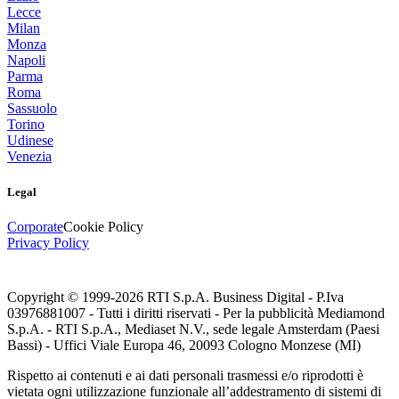
Lecce
Milan
Monza
Napoli
Parma
Roma
Sassuolo
Torino
Udinese
Venezia
Legal
Corporate
Cookie Policy
Privacy Policy
Copyright © 1999-
2026
RTI S.p.A. Business Digital - P.Iva
03976881007 - Tutti i diritti riservati - Per la pubblicità Mediamond
S.p.A. - RTI S.p.A., Mediaset N.V., sede legale Amsterdam (Paesi
Bassi) - Uffici Viale Europa 46, 20093 Cologno Monzese (MI)
Rispetto ai contenuti e ai dati personali trasmessi e/o riprodotti è
vietata ogni utilizzazione funzionale all’addestramento di sistemi di