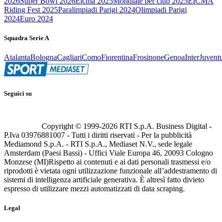
2026
Super Bowl 2026
Eicma 2025
Mondiale per club 2025
EICMA
Riding Fest 2025
Paralimpiadi Parigi 2024
Olimpiadi Parigi
2024
Euro 2024
Squadra Serie A
Atalanta
Bologna
Cagliari
Como
Fiorentina
Frosinone
Genoa
Inter
Juvent
Seguici su
Copyright © 1999-
2026
RTI S.p.A. Business Digital -
P.Iva 03976881007 - Tutti i diritti riservati - Per la pubblicità
Mediamond S.p.A. - RTI S.p.A., Mediaset N.V., sede legale
Amsterdam (Paesi Bassi) - Uffici Viale Europa 46, 20093 Cologno
Monzese (MI)
Rispetto ai contenuti e ai dati personali trasmessi e/o
riprodotti è vietata ogni utilizzazione funzionale all’addestramento di
sistemi di intelligenza artificiale generativa. È altresì fatto divieto
espresso di utilizzare mezzi automatizzati di data scraping.
Legal