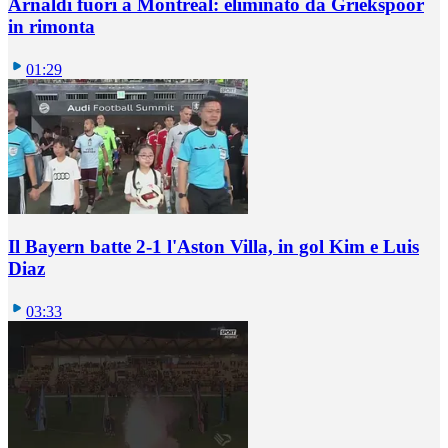
Arnaldi fuori a Montreal: eliminato da Griekspoor
in rimonta
01:29
Il Bayern batte 2-1 l'Aston Villa, in gol Kim e Luis
Diaz
03:33