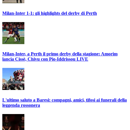
Milan-Inter 1-1: gli highlights del derby di Perth
Milan-Inter, a Perth il primo derby della stagione: Amorim
lancia Cissè, Chivu con Pio-Iddrissou LIVE
L'ultimo saluto a Baresi: compagni, amici, tifosi ai funerali della
leggenda rossonera