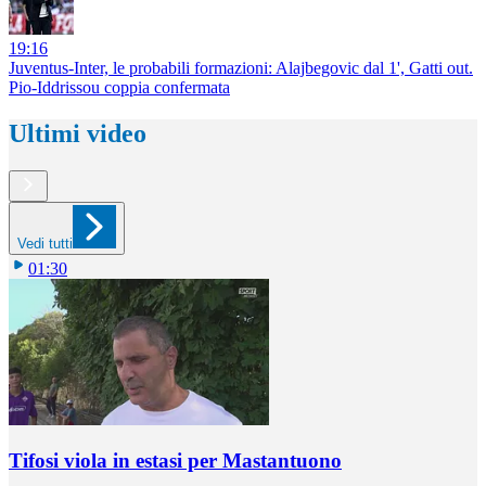
19:16
Juventus-Inter, le probabili formazioni: Alajbegovic dal 1', Gatti out.
Pio-Iddrissou coppia confermata
Ultimi video
Vedi tutti
01:30
Tifosi viola in estasi per Mastantuono