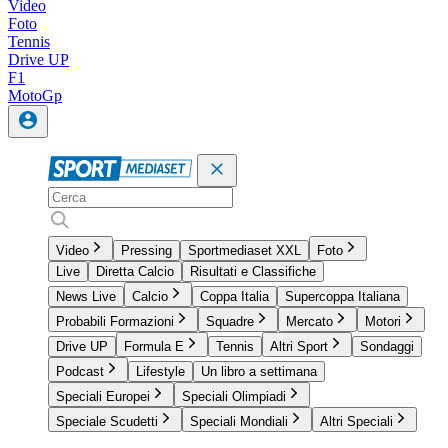
Video
Foto
Tennis
Drive UP
F1
MotoGp
Video
Pressing
Sportmediaset XXL
Foto
Live
Diretta Calcio
Risultati e Classifiche
News Live
Calcio
Coppa Italia
Supercoppa Italiana
Probabili Formazioni
Squadre
Mercato
Motori
Drive UP
Formula E
Tennis
Altri Sport
Sondaggi
Podcast
Lifestyle
Un libro a settimana
Speciali Europei
Speciali Olimpiadi
Speciale Scudetti
Speciali Mondiali
Altri Speciali