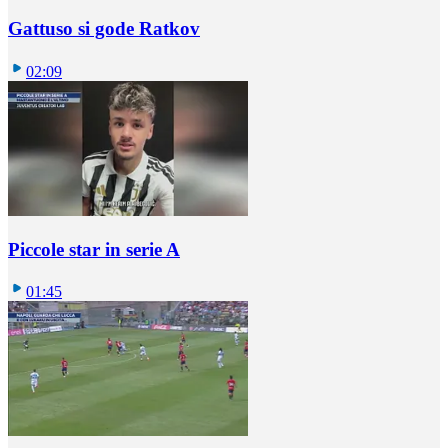
Gattuso si gode Ratkov
02:09
Piccole star in serie A
01:45