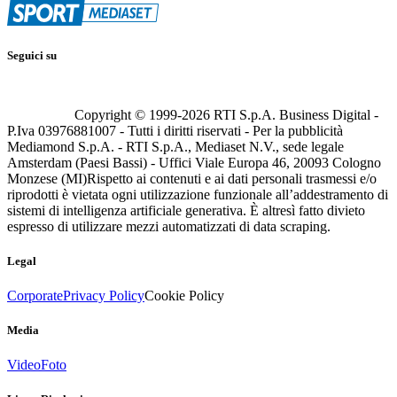
Seguici su
Copyright © 1999-
2026
RTI S.p.A. Business Digital -
P.Iva 03976881007 - Tutti i diritti riservati - Per la pubblicità
Mediamond S.p.A. - RTI S.p.A., Mediaset N.V., sede legale
Amsterdam (Paesi Bassi) - Uffici Viale Europa 46, 20093 Cologno
Monzese (MI)
Rispetto ai contenuti e ai dati personali trasmessi e/o
riprodotti è vietata ogni utilizzazione funzionale all’addestramento di
sistemi di intelligenza artificiale generativa. È altresì fatto divieto
espresso di utilizzare mezzi automatizzati di data scraping.
Legal
Corporate
Privacy Policy
Cookie Policy
Media
Video
Foto