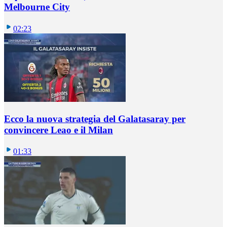
Melbourne City
02:23
Ecco la nuova strategia del Galatasaray per
convincere Leao e il Milan
01:33