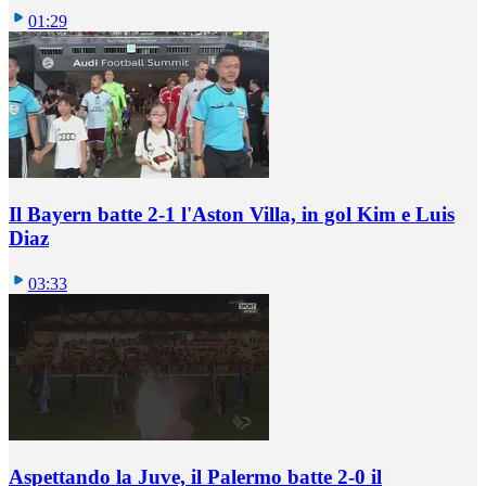
01:29
Il Bayern batte 2-1 l'Aston Villa, in gol Kim e Luis
Diaz
03:33
Aspettando la Juve, il Palermo batte 2-0 il