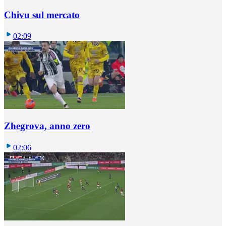
Chivu sul mercato
02:09
Zhegrova, anno zero
02:06