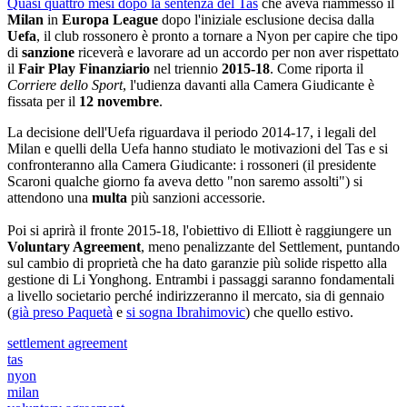
Quasi quattro mesi dopo la sentenza del Tas
che aveva riammesso il
Milan
in
Europa League
dopo l'iniziale esclusione decisa dalla
Uefa
, il club rossonero è pronto a tornare a Nyon per capire che tipo
di
sanzione
riceverà e lavorare ad un accordo per non aver rispettato
il
Fair Play Finanziario
nel triennio
2015-18
. Come riporta il
Corriere dello Sport
, l'udienza davanti alla Camera Giudicante è
fissata per il
12 novembre
.
La decisione dell'Uefa riguardava il periodo 2014-17, i legali del
Milan e quelli della Uefa hanno studiato le motivazioni del Tas e si
confronteranno alla Camera Giudicante: i rossoneri (il presidente
Scaroni qualche giorno fa aveva detto "non saremo assolti") si
attendono una
multa
più sanzioni accessorie.
Poi si aprirà il fronte 2015-18, l'obiettivo di Elliott è raggiungere un
Voluntary Agreement
, meno penalizzante del Settlement, puntando
sul cambio di proprietà che ha dato garanzie più solide rispetto alla
gestione di Li Yonghong. Entrambi i passaggi saranno fondamentali
a livello societario perché indirizzeranno il mercato, sia di gennaio
(
già preso Paquetà
e
si sogna Ibrahimovic
) che quello estivo.
settlement agreement
tas
nyon
milan