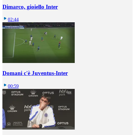
Dimarco, gioiello Inter
02:44
Domani c'è Juventus-Inter
00:59