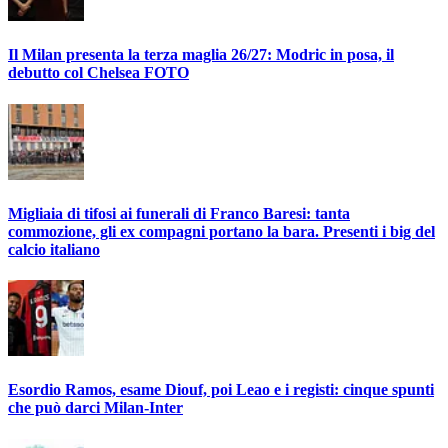
Il Milan presenta la terza maglia 26/27: Modric in posa, il
debutto col Chelsea FOTO
Migliaia di tifosi ai funerali di Franco Baresi: tanta
commozione, gli ex compagni portano la bara. Presenti i big del
calcio italiano
Esordio Ramos, esame Diouf, poi Leao e i registi: cinque spunti
che può darci Milan-Inter