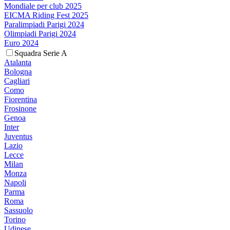
Mondiale per club 2025
EICMA Riding Fest 2025
Paralimpiadi Parigi 2024
Olimpiadi Parigi 2024
Euro 2024
Squadra Serie A
Atalanta
Bologna
Cagliari
Como
Fiorentina
Frosinone
Genoa
Inter
Juventus
Lazio
Lecce
Milan
Monza
Napoli
Parma
Roma
Sassuolo
Torino
Udinese