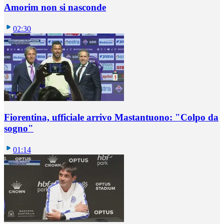
Amorim non si nasconde
02:30
Fiorentina, ufficiale arrivo Mastantuono: "Colpo da
sogno"
01:14