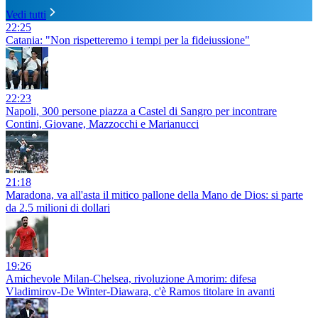
Vedi tutti
22:25
Catania: "Non rispetteremo i tempi per la fideiussione"
22:23
Napoli, 300 persone piazza a Castel di Sangro per incontrare
Contini, Giovane, Mazzocchi e Marianucci
21:18
Maradona, va all'asta il mitico pallone della Mano de Dios: si parte
da 2.5 milioni di dollari
19:26
Amichevole Milan-Chelsea, rivoluzione Amorim: difesa
Vladimirov-De Winter-Diawara, c'è Ramos titolare in avanti