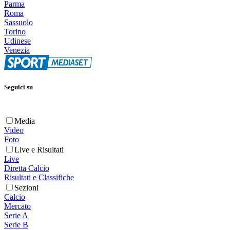
Parma
Roma
Sassuolo
Torino
Udinese
Venezia
Seguici su
Media
Video
Foto
Live e Risultati
Live
Diretta Calcio
Risultati e Classifiche
Sezioni
Calcio
Mercato
Serie A
Serie B