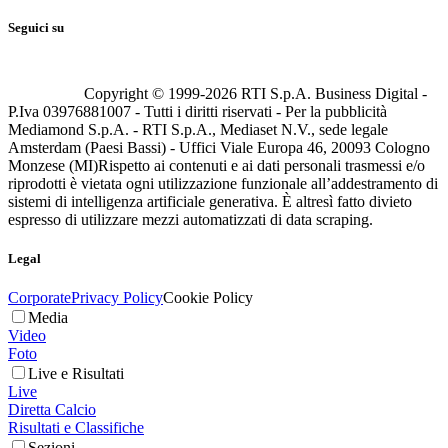
Seguici su
Copyright © 1999-
2026
RTI S.p.A. Business Digital -
P.Iva 03976881007 - Tutti i diritti riservati - Per la pubblicità
Mediamond S.p.A. - RTI S.p.A., Mediaset N.V., sede legale
Amsterdam (Paesi Bassi) - Uffici Viale Europa 46, 20093 Cologno
Monzese (MI)
Rispetto ai contenuti e ai dati personali trasmessi e/o
riprodotti è vietata ogni utilizzazione funzionale all’addestramento di
sistemi di intelligenza artificiale generativa. È altresì fatto divieto
espresso di utilizzare mezzi automatizzati di data scraping.
Legal
Corporate
Privacy Policy
Cookie Policy
Media
Video
Foto
Live e Risultati
Live
Diretta Calcio
Risultati e Classifiche
Sezioni