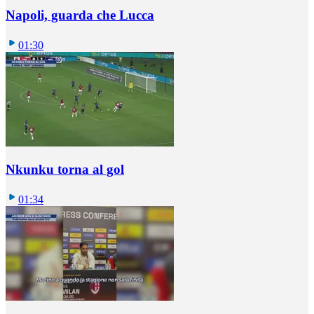
Napoli, guarda che Lucca
01:30
Nkunku torna al gol
01:34