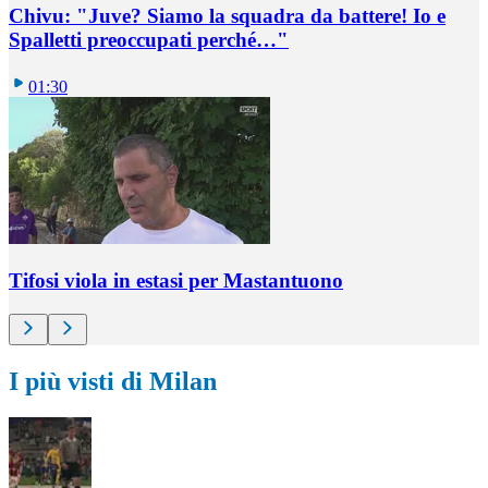
Chivu: "Juve? Siamo la squadra da battere! Io e
Spalletti preoccupati perché…"
01:30
Tifosi viola in estasi per Mastantuono
I più visti di Milan