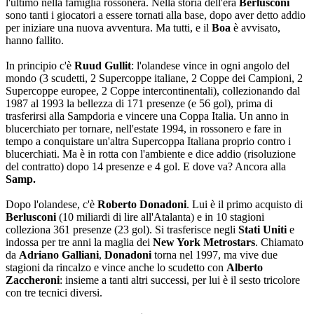
l'ultimo nella famiglia rossonera. Nella storia dell'era
Berlusconi
sono tanti i giocatori a essere tornati alla base, dopo aver detto addio
per iniziare una nuova avventura. Ma tutti, e il
Boa
è avvisato,
hanno fallito.
In principio c'è
Ruud Gullit
: l'olandese vince in ogni angolo del
mondo (3 scudetti, 2 Supercoppe italiane, 2 Coppe dei Campioni, 2
Supercoppe europee, 2 Coppe intercontinentali), collezionando dal
1987 al 1993 la bellezza di 171 presenze (e 56 gol), prima di
trasferirsi alla Sampdoria e vincere una Coppa Italia. Un anno in
blucerchiato per tornare, nell'estate 1994, in rossonero e fare in
tempo a conquistare un'altra Supercoppa Italiana proprio contro i
blucerchiati. Ma è in rotta con l'ambiente e dice addio (risoluzione
del contratto) dopo 14 presenze e 4 gol. E dove va? Ancora alla
Samp.
Dopo l'olandese, c'è
Roberto Donadoni
. Lui è il primo acquisto di
Berlusconi
(10 miliardi di lire all'Atalanta) e in 10 stagioni
colleziona 361 presenze (23 gol). Si trasferisce negli
Stati Uniti
e
indossa per tre anni la maglia dei
New York Metrostars
. Chiamato
da
Adriano Galliani
,
Donadoni
torna nel 1997, ma vive due
stagioni da rincalzo e vince anche lo scudetto con
Alberto
Zaccheroni
: insieme a tanti altri successi, per lui è il sesto tricolore
con tre tecnici diversi.