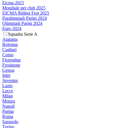
Eicma 2025
Mondiale per club 2025
EICMA Riding Fest 2025
Paralimpiadi Parigi 2024
Olimpiadi Parigi 2024
Euro 2024
Squadra Serie A
Atalanta
Bologna
Cagliari
Como
Fiorentina
Frosinone
Genoa
Inter
Juventus
Lazio
Lecce
Milan
Monza
Napoli
Parma
Roma
Sassuolo
Torino