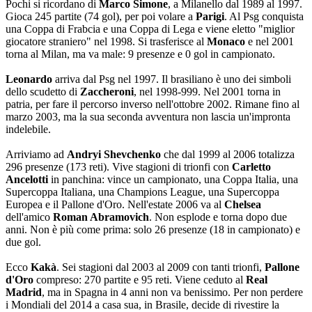
Pochi si ricordano di
Marco Simone
, a Milanello dal 1989 al 1997.
Gioca 245 partite (74 gol), per poi volare a
Parigi
. Al Psg conquista
una Coppa di Frabcia e una Coppa di Lega e viene eletto "miglior
giocatore straniero" nel 1998. Si trasferisce al
Monaco
e nel 2001
torna al Milan, ma va male: 9 presenze e 0 gol in campionato.
Leonardo
arriva dal Psg nel 1997. Il brasiliano è uno dei simboli
dello scudetto di
Zaccheroni
, nel 1998-999. Nel 2001 torna in
patria, per fare il percorso inverso nell'ottobre 2002. Rimane fino al
marzo 2003, ma la sua seconda avventura non lascia un'impronta
indelebile.
Arriviamo ad
Andryi Shevchenko
che dal 1999 al 2006 totalizza
296 presenze (173 reti). Vive stagioni di trionfi con
Carletto
Ancelotti
in panchina: vince un campionato, una Coppa Italia, una
Supercoppa Italiana, una Champions League, una Supercoppa
Europea e il Pallone d'Oro. Nell'estate 2006 va al
Chelsea
dell'amico
Roman Abramovich
. Non esplode e torna dopo due
anni. Non è più come prima: solo 26 presenze (18 in campionato) e
due gol.
Ecco
Kakà
. Sei stagioni dal 2003 al 2009 con tanti trionfi,
Pallone
d'Oro
compreso: 270 partite e 95 reti. Viene ceduto al
Real
Madrid
, ma in Spagna in 4 anni non va benissimo. Per non perdere
i Mondiali del 2014 a casa sua, in Brasile, decide di rivestire la