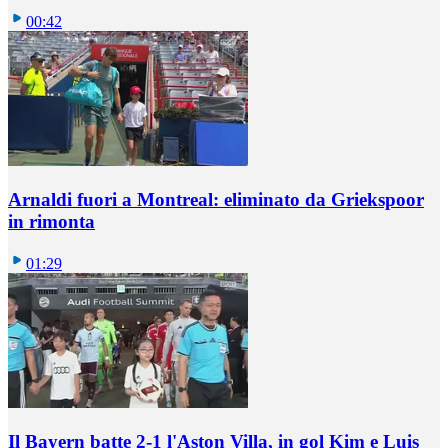
00:42
Arnaldi fuori a Montreal: eliminato da Griekspoor
in rimonta
01:29
Il Bayern batte 2-1 l'Aston Villa, in gol Kim e Luis