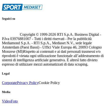
Seguici su
Copyright © 1999-
2026
RTI S.p.A. Business Digital -
P.Iva 03976881007 - Tutti i diritti riservati - Per la pubblicità
Mediamond S.p.A. - RTI S.p.A., Mediaset N.V., sede legale
Amsterdam (Paesi Bassi) - Uffici Viale Europa 46, 20093 Cologno
Monzese (MI)
Rispetto ai contenuti e ai dati personali trasmessi e/o
riprodotti è vietata ogni utilizzazione funzionale all’addestramento di
sistemi di intelligenza artificiale generativa. È altresì fatto divieto
espresso di utilizzare mezzi automatizzati di data scraping.
Legal
Corporate
Privacy Policy
Cookie Policy
Media
Video
Foto