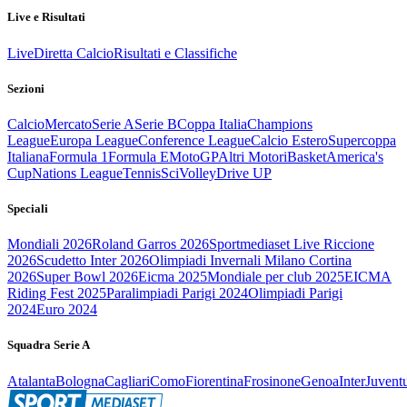
Live e Risultati
Live
Diretta Calcio
Risultati e Classifiche
Sezioni
Calcio
Mercato
Serie A
Serie B
Coppa Italia
Champions
League
Europa League
Conference League
Calcio Estero
Supercoppa
Italiana
Formula 1
Formula E
MotoGP
Altri Motori
Basket
America's
Cup
Nations League
Tennis
Sci
Volley
Drive UP
Speciali
Mondiali 2026
Roland Garros 2026
Sportmediaset Live Riccione
2026
Scudetto Inter 2026
Olimpiadi Invernali Milano Cortina
2026
Super Bowl 2026
Eicma 2025
Mondiale per club 2025
EICMA
Riding Fest 2025
Paralimpiadi Parigi 2024
Olimpiadi Parigi
2024
Euro 2024
Squadra Serie A
Atalanta
Bologna
Cagliari
Como
Fiorentina
Frosinone
Genoa
Inter
Juvent