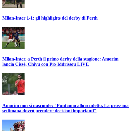
Milan-Inter 1-1: gli highlights del derby di Perth
Milan-Inter, a Perth il primo derby della stagione: Amorim
lancia Cissè, Chivu con Pio-Iddrissou LIVE
Amorim non si nasconde: "Puntiamo allo scudetto. La prossima
settimana dovrò prendere decisioni importanti"