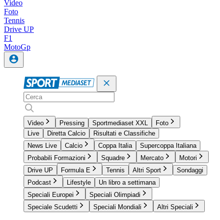
Video
Foto
Tennis
Drive UP
F1
MotoGp
Video
Pressing
Sportmediaset XXL
Foto
Live
Diretta Calcio
Risultati e Classifiche
News Live
Calcio
Coppa Italia
Supercoppa Italiana
Probabili Formazioni
Squadre
Mercato
Motori
Drive UP
Formula E
Tennis
Altri Sport
Sondaggi
Podcast
Lifestyle
Un libro a settimana
Speciali Europei
Speciali Olimpiadi
Speciale Scudetti
Speciali Mondiali
Altri Speciali