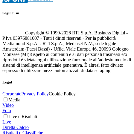
Seguici su
Copyright © 1999-
2026
RTI S.p.A. Business Digital -
P.Iva 03976881007 - Tutti i diritti riservati - Per la pubblicità
Mediamond S.p.A. - RTI S.p.A., Mediaset N.V., sede legale
Amsterdam (Paesi Bassi) - Uffici Viale Europa 46, 20093 Cologno
Monzese (MI)
Rispetto ai contenuti e ai dati personali trasmessi e/o
riprodotti è vietata ogni utilizzazione funzionale all’addestramento di
sistemi di intelligenza artificiale generativa. È altresì fatto divieto
espresso di utilizzare mezzi automatizzati di data scraping.
Legal
Corporate
Privacy Policy
Cookie Policy
Media
Video
Foto
Live e Risultati
Live
Diretta Calcio
Risultati e Classifiche