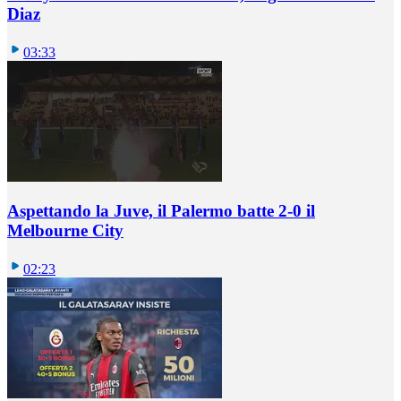
Diaz
03:33
Aspettando la Juve, il Palermo batte 2-0 il
Melbourne City
02:23