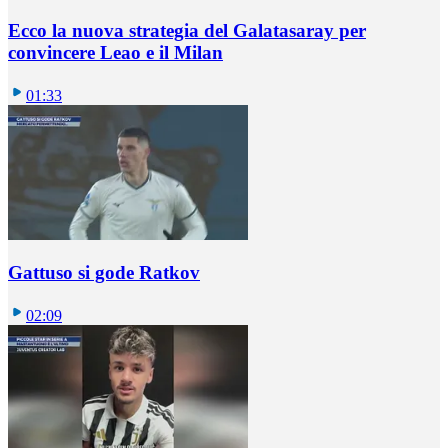
Ecco la nuova strategia del Galatasaray per
convincere Leao e il Milan
01:33
Gattuso si gode Ratkov
02:09