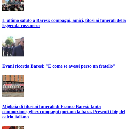
L'ultimo saluto a Baresi: compagni, amici, tifosi ai funerali della
leggenda rossonera
Evani ricorda Baresi: "È come se avessi perso un fratello"
Migliaia di tifosi ai funerali di Franco Baresi: tanta
commozione, gli ex compagni portano la bara. Presenti i big del
calcio italiano