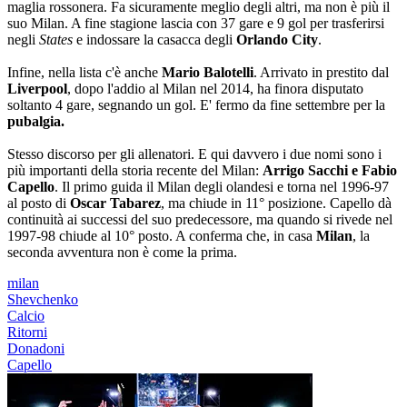
maglia rossonera. Fa sicuramente meglio degli altri, ma non è più il
suo Milan. A fine stagione lascia con 37 gare e 9 gol per trasferirsi
negli
States
e indossare la casacca degli
Orlando City
.
Infine, nella lista c'è anche
Mario
Balotelli
. Arrivato in prestito dal
Liverpool
, dopo l'addio al Milan nel 2014, ha finora disputato
soltanto 4 gare, segnando un gol. E' fermo da fine settembre per la
pubalgia.
Stesso discorso per gli allenatori. E qui davvero i due nomi sono i
più importanti della storia recente del Milan:
Arrigo Sacchi e Fabio
Capello
. Il primo guida il Milan degli olandesi e torna nel 1996-97
al posto di
Oscar Tabarez
, ma chiude in 11° posizione. Capello dà
continuità ai successi del suo predecessore, ma quando si rivede nel
1997-98 chiude al 10° posto. A conferma che, in casa
Milan
, la
seconda avventura non è come la prima.
milan
Shevchenko
Calcio
Ritorni
Donadoni
Capello