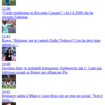
12:08
“Credo moltissimo in Riccardo Cassano”: chi è il 2008 che ha
stregato Fabregas
11:43
Rowe: "Bologna, per te canterò Dalla! Tedesco? Con lui devi stare
attento a..."
10:48
Juventus-Inter, le probabili formazioni: Alajbegovic dal 1', Gatti out.
Iddrissou avanti su Bonny per affiancare Pio
10:41
Bennacer saluta il Milan e i suoi tifosi con un post sui social: "Non è
finita..."