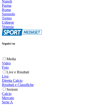
Napoli
Parma
Roma
Sassuolo
Torino
Udinese
Venezia
Seguici su
Media
Video
Foto
Live e Risultati
Live
Diretta Calcio
Risultati e Classifiche
Sezioni
Calcio
Mercato
Serie A