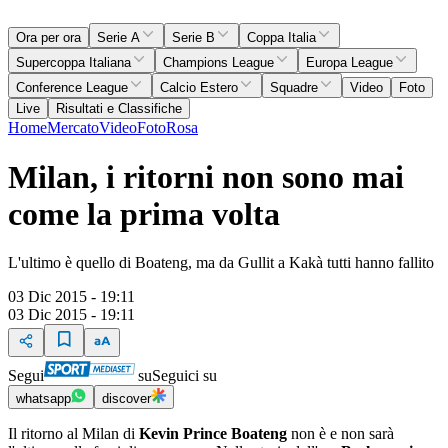
Ora per ora
Serie A
Serie B
Coppa Italia
Supercoppa Italiana
Champions League
Europa League
Conference League
Calcio Estero
Squadre
Video
Foto
Live
Risultati e Classifiche
Home
Mercato
Video
Foto
Rosa
Milan, i ritorni non sono mai
come la prima volta
L'ultimo è quello di Boateng, ma da Gullit a Kakà tutti hanno fallito
03 Dic 2015 - 19:11
03 Dic 2015 - 19:11
Segui
su
Seguici su
whatsapp
discover
Il ritorno al Milan di
Kevin Prince Boateng
non è e non sarà