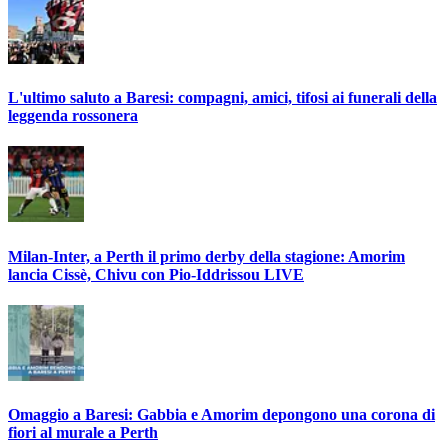
L'ultimo saluto a Baresi: compagni, amici, tifosi ai funerali della
leggenda rossonera
Milan-Inter, a Perth il primo derby della stagione: Amorim
lancia Cissè, Chivu con Pio-Iddrissou LIVE
Omaggio a Baresi: Gabbia e Amorim depongono una corona di
fiori al murale a Perth