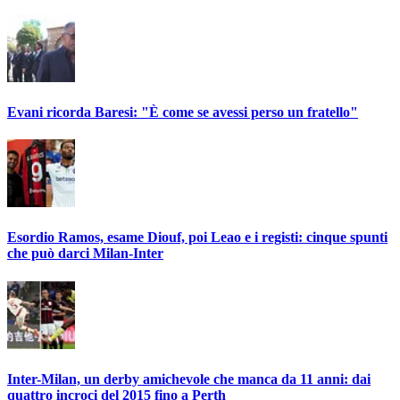
Evani ricorda Baresi: "È come se avessi perso un fratello"
Esordio Ramos, esame Diouf, poi Leao e i registi: cinque spunti
che può darci Milan-Inter
Inter-Milan, un derby amichevole che manca da 11 anni: dai
quattro incroci del 2015 fino a Perth