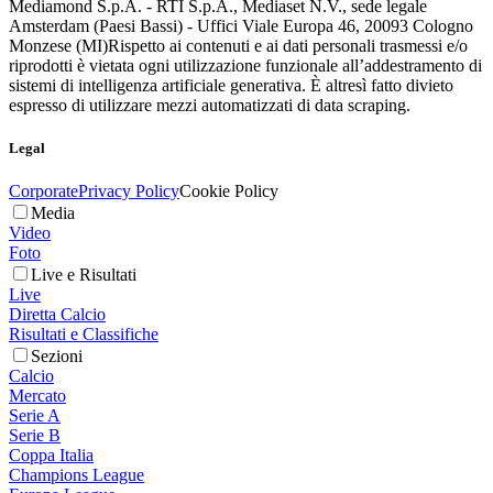
Mediamond S.p.A. - RTI S.p.A., Mediaset N.V., sede legale
Amsterdam (Paesi Bassi) - Uffici Viale Europa 46, 20093 Cologno
Monzese (MI)
Rispetto ai contenuti e ai dati personali trasmessi e/o
riprodotti è vietata ogni utilizzazione funzionale all’addestramento di
sistemi di intelligenza artificiale generativa. È altresì fatto divieto
espresso di utilizzare mezzi automatizzati di data scraping.
Legal
Corporate
Privacy Policy
Cookie Policy
Media
Video
Foto
Live e Risultati
Live
Diretta Calcio
Risultati e Classifiche
Sezioni
Calcio
Mercato
Serie A
Serie B
Coppa Italia
Champions League