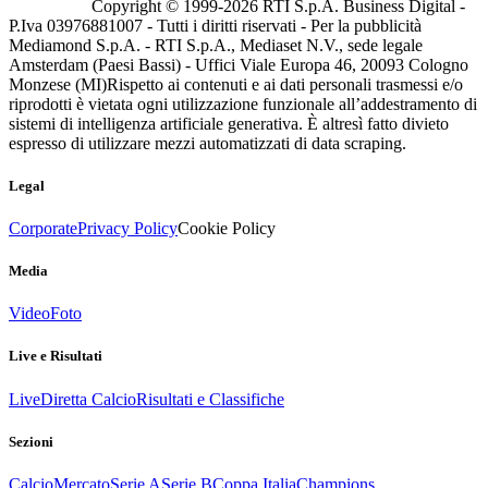
Copyright © 1999-
2026
RTI S.p.A. Business Digital -
P.Iva 03976881007 - Tutti i diritti riservati - Per la pubblicità
Mediamond S.p.A. - RTI S.p.A., Mediaset N.V., sede legale
Amsterdam (Paesi Bassi) - Uffici Viale Europa 46, 20093 Cologno
Monzese (MI)
Rispetto ai contenuti e ai dati personali trasmessi e/o
riprodotti è vietata ogni utilizzazione funzionale all’addestramento di
sistemi di intelligenza artificiale generativa. È altresì fatto divieto
espresso di utilizzare mezzi automatizzati di data scraping.
Legal
Corporate
Privacy Policy
Cookie Policy
Media
Video
Foto
Live e Risultati
Live
Diretta Calcio
Risultati e Classifiche
Sezioni
Calcio
Mercato
Serie A
Serie B
Coppa Italia
Champions