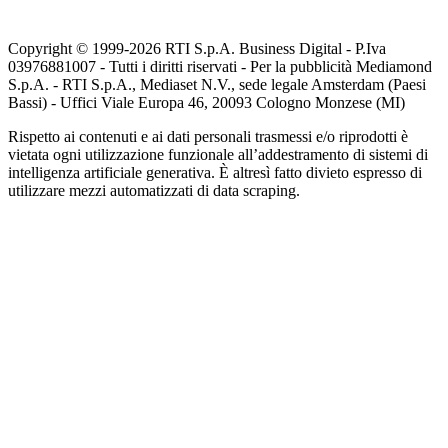
Copyright © 1999-
2026
RTI S.p.A. Business Digital - P.Iva
03976881007 - Tutti i diritti riservati - Per la pubblicità Mediamond
S.p.A. - RTI S.p.A., Mediaset N.V., sede legale Amsterdam (Paesi
Bassi) - Uffici Viale Europa 46, 20093 Cologno Monzese (MI)
Rispetto ai contenuti e ai dati personali trasmessi e/o riprodotti è
vietata ogni utilizzazione funzionale all’addestramento di sistemi di
intelligenza artificiale generativa. È altresì fatto divieto espresso di
utilizzare mezzi automatizzati di data scraping.