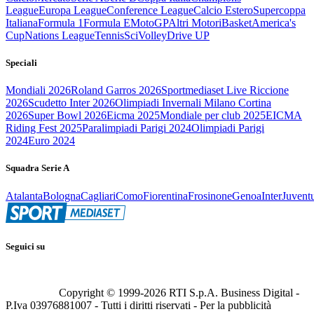
League
Europa League
Conference League
Calcio Estero
Supercoppa
Italiana
Formula 1
Formula E
MotoGP
Altri Motori
Basket
America's
Cup
Nations League
Tennis
Sci
Volley
Drive UP
Speciali
Mondiali 2026
Roland Garros 2026
Sportmediaset Live Riccione
2026
Scudetto Inter 2026
Olimpiadi Invernali Milano Cortina
2026
Super Bowl 2026
Eicma 2025
Mondiale per club 2025
EICMA
Riding Fest 2025
Paralimpiadi Parigi 2024
Olimpiadi Parigi
2024
Euro 2024
Squadra Serie A
Atalanta
Bologna
Cagliari
Como
Fiorentina
Frosinone
Genoa
Inter
Juvent
Seguici su
Copyright © 1999-
2026
RTI S.p.A. Business Digital -
P.Iva 03976881007 - Tutti i diritti riservati - Per la pubblicità