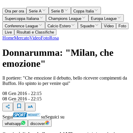
Ora per ora
Serie A
Serie B
Coppa Italia
Supercoppa Italiana
Champions League
Europa League
Conference League
Calcio Estero
Squadre
Video
Foto
Live
Risultati e Classifiche
Home
Mercato
Video
Foto
Rosa
Donnarumma: "Milan, che
emozione"
Il portiere: "Che emozione il debutto, bello ricevere compimenti da
Buffon. Ho spinto io per venire qui"
08 Gen 2016 - 22:15
08 Gen 2016 - 22:15
Segui
su
Seguici su
whatsapp
discover