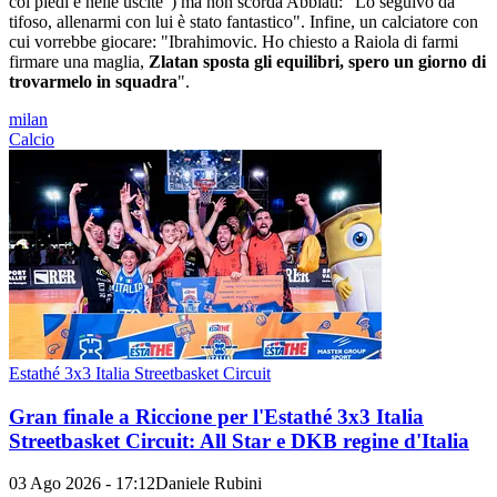
coi piedi e nelle uscite") ma non scorda Abbiati: "Lo seguivo da
tifoso, allenarmi con lui è stato fantastico". Infine, un calciatore con
cui vorrebbe giocare: "Ibrahimovic. Ho chiesto a Raiola di farmi
firmare una maglia,
Zlatan sposta gli equilibri, spero un giorno di
trovarmelo in squadra
".
milan
Calcio
Estathé 3x3 Italia Streetbasket Circuit
Gran finale a Riccione per l'Estathé 3x3 Italia
Streetbasket Circuit: All Star e DKB regine d'Italia
03 Ago 2026 - 17:12
Daniele Rubini