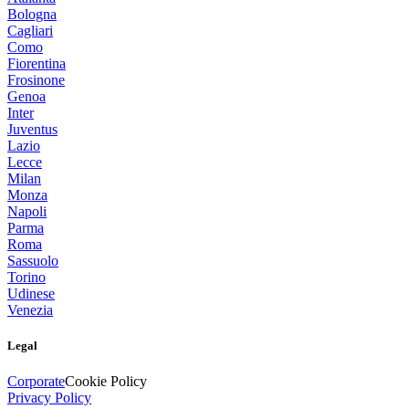
Bologna
Cagliari
Como
Fiorentina
Frosinone
Genoa
Inter
Juventus
Lazio
Lecce
Milan
Monza
Napoli
Parma
Roma
Sassuolo
Torino
Udinese
Venezia
Legal
Corporate
Cookie Policy
Privacy Policy