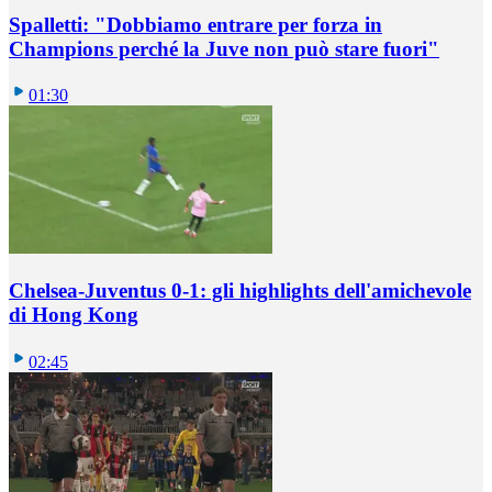
Spalletti: "Dobbiamo entrare per forza in
Champions perché la Juve non può stare fuori"
01:30
Chelsea-Juventus 0-1: gli highlights dell'amichevole
di Hong Kong
02:45