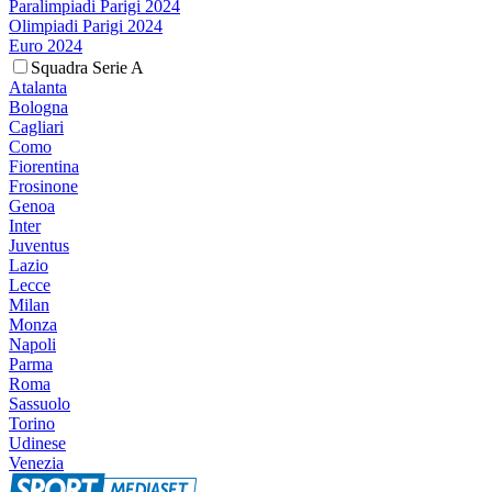
Paralimpiadi Parigi 2024
Olimpiadi Parigi 2024
Euro 2024
Squadra Serie A
Atalanta
Bologna
Cagliari
Como
Fiorentina
Frosinone
Genoa
Inter
Juventus
Lazio
Lecce
Milan
Monza
Napoli
Parma
Roma
Sassuolo
Torino
Udinese
Venezia