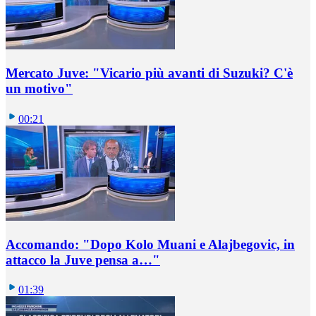
Mercato Juve: "Vicario più avanti di Suzuki? C'è
un motivo"
00:21
Accomando: "Dopo Kolo Muani e Alajbegovic, in
attacco la Juve pensa a…"
01:39