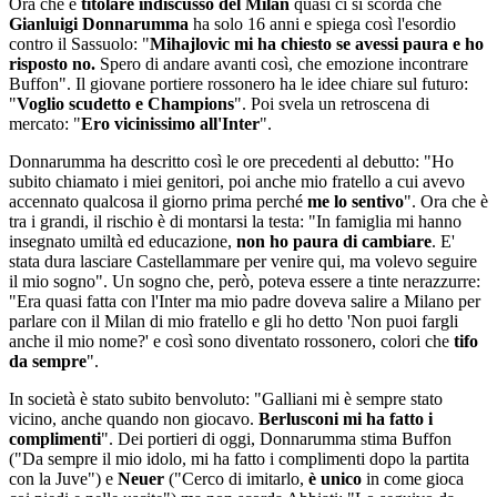
Ora che è
titolare indiscusso del Milan
quasi ci si scorda che
Gianluigi Donnarumma
ha solo 16 anni e spiega così l'esordio
contro il Sassuolo: "
Mihajlovic mi ha chiesto se avessi paura e ho
risposto no.
Spero di andare avanti così, che emozione
incontrare
Buffon". Il giovane portiere rossonero ha le idee chiare sul futuro:
"
Voglio scudetto e Champions
". Poi svela un retroscena di
mercato: "
Ero vicinissimo all'Inter
".
Donnarumma ha descritto così le ore precedenti al debutto: "Ho
subito chiamato i miei genitori, poi anche mio fratello a cui avevo
accennato qualcosa il giorno prima perché
me lo sentivo
". Ora che è
tra i grandi, il rischio è di montarsi la testa: "In famiglia mi hanno
insegnato umiltà ed educazione,
non ho paura di cambiare
. E'
stata dura lasciare Castellammare per venire qui, ma volevo seguire
il mio sogno". Un sogno che, però, poteva essere a tinte nerazzurre:
"Era quasi fatta con l'Inter ma mio padre doveva salire a Milano per
parlare con il Milan di mio fratello e gli ho detto 'Non puoi fargli
anche il mio nome?' e così sono diventato rossonero, colori che
tifo
da sempre
".
In società è stato subito benvoluto: "Galliani mi è sempre stato
vicino, anche quando non giocavo.
Berlusconi mi ha fatto i
complimenti
". Dei portieri di oggi, Donnarumma stima Buffon
("Da sempre il mio idolo, mi ha fatto i complimenti dopo la partita
con la Juve") e
Neuer
("Cerco di imitarlo,
è unico
in come gioca