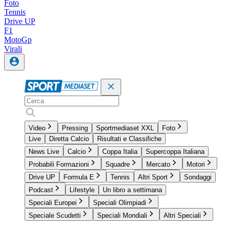
Foto
Tennis
Drive UP
F1
MotoGp
Virali
Video
Pressing
Sportmediaset XXL
Foto
Live
Diretta Calcio
Risultati e Classifiche
News Live
Calcio
Coppa Italia
Supercoppa Italiana
Probabili Formazioni
Squadre
Mercato
Motori
Drive UP
Formula E
Tennis
Altri Sport
Sondaggi
Podcast
Lifestyle
Un libro a settimana
Speciali Europei
Speciali Olimpiadi
Speciale Scudetti
Speciali Mondiali
Altri Speciali