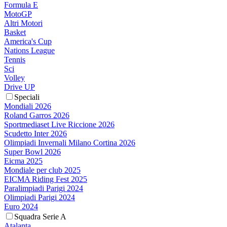
Formula E
MotoGP
Altri Motori
Basket
America's Cup
Nations League
Tennis
Sci
Volley
Drive UP
Speciali
Mondiali 2026
Roland Garros 2026
Sportmediaset Live Riccione 2026
Scudetto Inter 2026
Olimpiadi Invernali Milano Cortina 2026
Super Bowl 2026
Eicma 2025
Mondiale per club 2025
EICMA Riding Fest 2025
Paralimpiadi Parigi 2024
Olimpiadi Parigi 2024
Euro 2024
Squadra Serie A
Atalanta