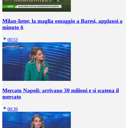
Milan-Inter, la maglia omaggio a Baresi, applausi a
minuto 6
00:53
Mercato Napoli: arrivano 30 milioni e si scatena il
mercato
00:39