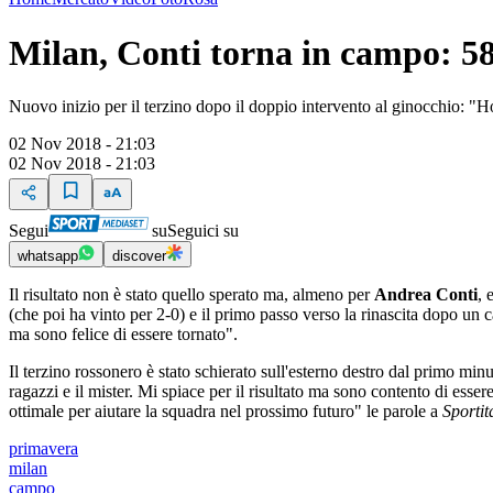
Milan, Conti torna in campo: 5
Nuovo inizio per il terzino dopo il doppio intervento al ginocchio: "Ho
02 Nov 2018 - 21:03
02 Nov 2018 - 21:03
Segui
su
Seguici su
whatsapp
discover
Il risultato non è stato quello sperato ma, almeno per
Andrea Conti
, 
(che poi ha vinto per 2-0) e il primo passo verso la rinascita dopo un
ma sono felice di essere tornato".
Il terzino rossonero è stato schierato sull'esterno destro dal primo minu
ragazzi e il mister. Mi spiace per il risultato ma sono contento di ess
ottimale per aiutare la squadra nel prossimo futuro" le parole a
Sportit
primavera
milan
campo