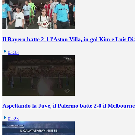
Il Bayern batte 2-1 l'Aston Villa, in gol Kim e Luis Di
03:33
Aspettando la Juve, il Palermo batte 2-0 il Melbourne
02:23