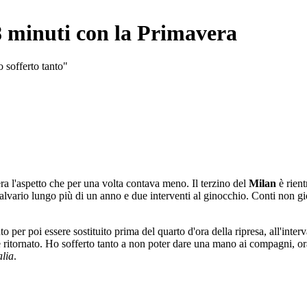
8 minuti con la Primavera
 sofferto tanto"
era l'aspetto che per una volta contava meno. Il terzino del
Milan
è rien
 calvario lungo più di un anno e due interventi al ginocchio. Conti non g
to per poi essere sostituito prima del quarto d'ora della ripresa, all'inte
ere ritornato. Ho sofferto tanto a non poter dare una mano ai compagni, o
alia
.