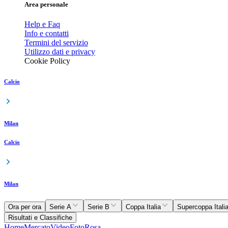
Area personale
Help e Faq
Info e contatti
Termini del servizio
Utilizzo dati e privacy
Cookie Policy
Calcio
Milan
Calcio
Milan
Ora per ora
Serie A
Serie B
Coppa Italia
Supercoppa Itali
Risultati e Classifiche
Home
Mercato
Video
Foto
Rosa