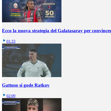
Ecco la nuova strategia del Galatasaray per convincer
01:33
Gattuso si gode Ratkov
02:09