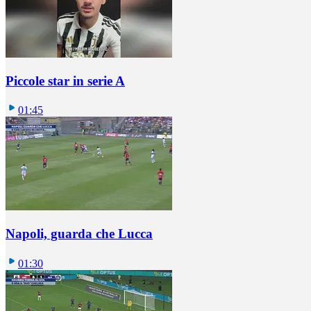
Piccole star in serie A
01:45
Napoli, guarda che Lucca
01:30