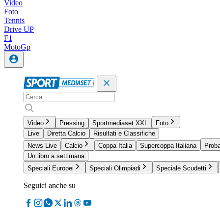
Video
Foto
Tennis
Drive UP
F1
MotoGp
Video
Pressing
Sportmediaset XXL
Foto
Live
Diretta Calcio
Risultati e Classifiche
News Live
Calcio
Coppa Italia
Supercoppa Italiana
Proba
Un libro a settimana
Speciali Europei
Speciali Olimpiadi
Speciale Scudetti
Seguici anche su