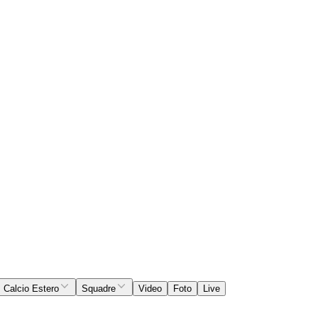
Calcio Estero
Squadre
Video
Foto
Live