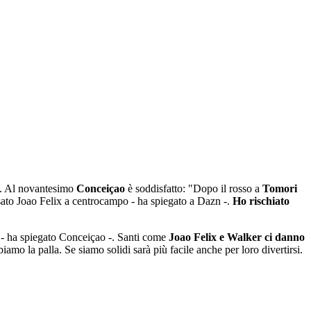
. Al novantesimo
Conceiçao
è soddisfatto: "Dopo il rosso a
Tomori
ssato Joao Felix a centrocampo - ha spiegato a Dazn -.
Ho rischiato
o - ha spiegato Conceiçao -. Santi come
Joao Felix e Walker ci danno
amo la palla. Se siamo solidi sarà più facile anche per loro divertirsi.