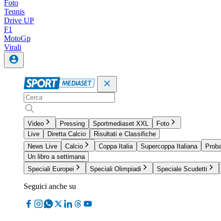
Foto
Tennis
Drive UP
F1
MotoGp
Virali
Video
Pressing
Sportmediaset XXL
Foto
Live
Diretta Calcio
Risultati e Classifiche
News Live
Calcio
Coppa Italia
Supercoppa Italiana
Proba
Un libro a settimana
Speciali Europei
Speciali Olimpiadi
Speciale Scudetti
Seguici anche su