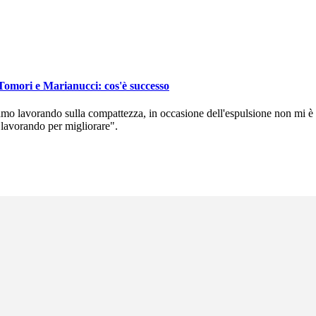
i Tomori e Marianucci: cos'è successo
tiamo lavorando sulla compattezza, in occasione dell'espulsione non mi 
a lavorando per migliorare".