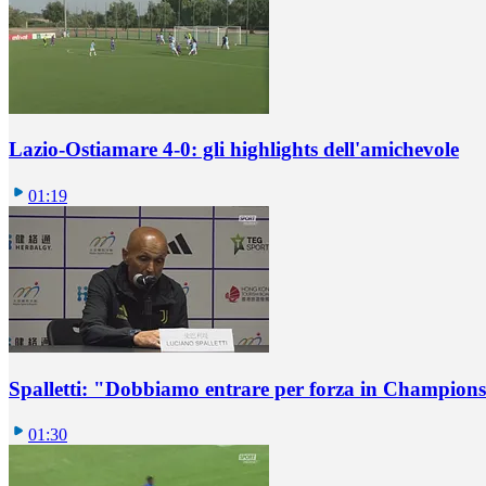
Lazio-Ostiamare 4-0: gli highlights dell'amichevole
01:19
Spalletti: "Dobbiamo entrare per forza in Champions
01:30