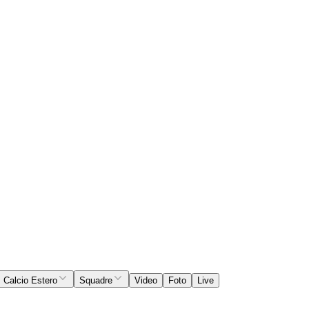
Calcio Estero
Squadre
Video
Foto
Live