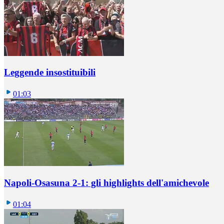
Leggende insostituibili
01:03
Napoli-Osasuna 2-1: gli highlights dell'amichevole
01:04