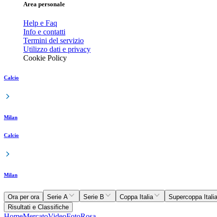
Area personale
Help e Faq
Info e contatti
Termini del servizio
Utilizzo dati e privacy
Cookie Policy
Calcio
Milan
Calcio
Milan
Ora per ora
Serie A
Serie B
Coppa Italia
Supercoppa Itali
Risultati e Classifiche
Home
Mercato
Video
Foto
Rosa