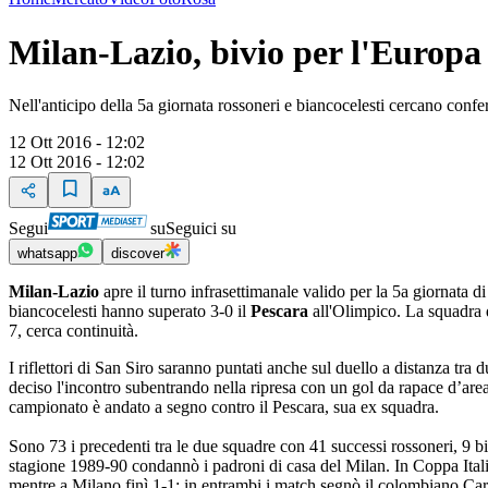
Milan-Lazio, bivio per l'Europa
Nell'anticipo della 5a giornata rossoneri e biancocelesti cercano confer
12 Ott 2016 - 12:02
12 Ott 2016 - 12:02
Segui
su
Seguici su
whatsapp
discover
Milan-Lazio
apre il turno infrasettimanale valido per la 5a giornata d
biancocelesti hanno superato 3-0 il
Pescara
all'Olimpico. La squadra 
7, cerca continuità.
I riflettori di San Siro saranno puntati anche sul duello a distanza 
deciso l'incontro subentrando nella ripresa con un gol da rapace d’area.
campionato è andato a segno contro il Pescara, sua ex squadra.
Sono 73 i precedenti tra le due squadre con 41 successi rossoneri, 9 b
stagione 1989-90 condannò i padroni di casa del Milan. In Coppa Itali
mentre a Milano finì 1-1: in entrambi i match segnò il colombiano Ca