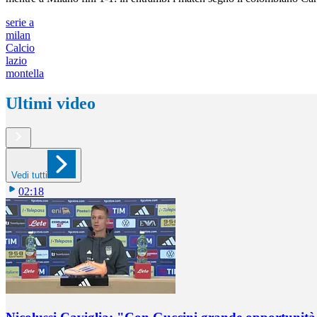
serie a
milan
Calcio
lazio
montella
Ultimi video
Vedi tutti
02:18