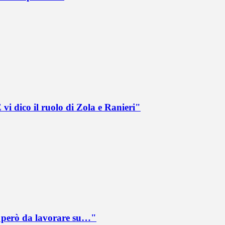
vi dico il ruolo di Zola e Ranieri"
è però da lavorare su…"