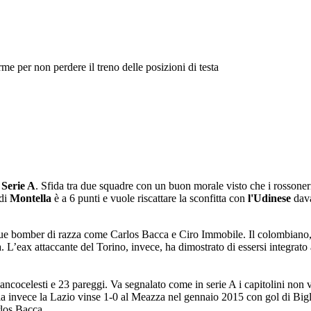
me per non perdere il treno delle posizioni di testa
i
Serie A
. Sfida tra due squadre con un buon morale visto che i rossone
di
Montella
è a 6 punti e vuole riscattare la sconfitta con
l'Udinese
dava
tra due bomber di razza come Carlos Bacca e Ciro Immobile. Il colombiano
 L’eax attaccante del Torino, invece, ha dimostrato di essersi integrato 
iancocelesti e 23 pareggi. Va segnalato come in serie A i capitolini no
a invece la Lazio vinse 1-0 al Meazza nel gennaio 2015 con gol di Bigli
rlos Bacca.