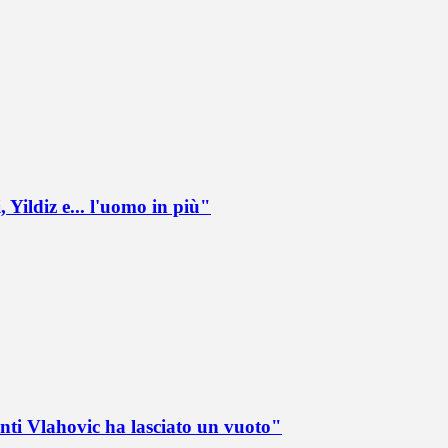
 Yildiz e... l'uomo in più"
nti Vlahovic ha lasciato un vuoto"