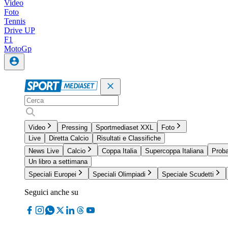
Video
Foto
Tennis
Drive UP
F1
MotoGp
Video
Pressing
Sportmediaset XXL
Foto
Live
Diretta Calcio
Risultati e Classifiche
News Live
Calcio
Coppa Italia
Supercoppa Italiana
Proba
Un libro a settimana
Speciali Europei
Speciali Olimpiadi
Speciale Scudetti
Seguici anche su