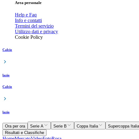
Area personale
Help e Faq
Info e contatti
Termini del servizio
Utilizzo dati e privacy
Cookie Policy
Calcio
lazio
Calcio
lazio
Ora per ora
Serie A
Serie B
Coppa Italia
Supercoppa Itali
Risultati e Classifiche
Home
Mercato
Video
Foto
Rosa