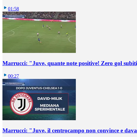
01:58
Marrucci: "Juve, quante note positive! Zero gol subiti,
00:27
Marrucci: "Juve, il centrocampo non convince e dava