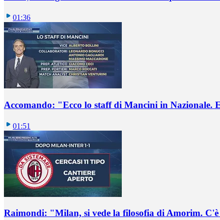
01:36
Accomando: "Ecco lo staff di Mancini in Nazionale. E 
01:51
Raimondi: "Milan, si vede la filosofia di Amorim. C'