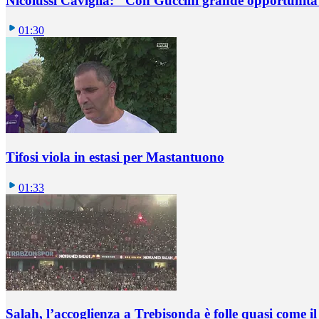
Nicolussi Caviglia: "Con Guccini grande opportunità 
01:30
Tifosi viola in estasi per Mastantuono
01:33
Salah, l’accoglienza a Trebisonda è folle quasi come i