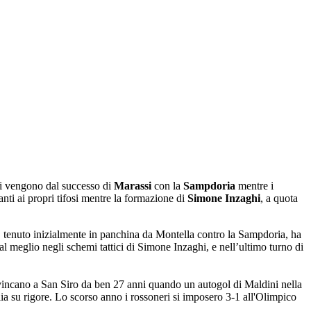
ri vengono dal successo di
Marassi
con la
Sampdoria
mentre i
nti ai propri tifosi mentre la formazione di
Simone Inzaghi
, a quota
, tenuto inizialmente in panchina da Montella contro la Sampdoria, ha
al meglio negli schemi tattici di Simone Inzaghi, e nell’ultimo turno di
n vincano a San Siro da ben 27 anni quando un autogol di Maldini nella
a su rigore. Lo scorso anno i rossoneri si imposero 3-1 all'Olimpico