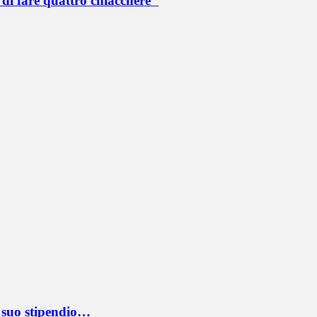
di fare quattro chiacchere"
l suo stipendio…