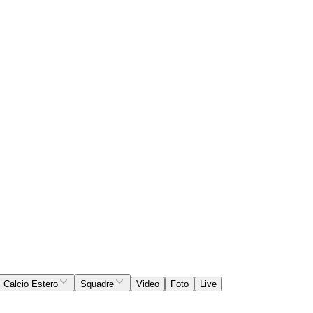
Calcio Estero
Squadre
Video
Foto
Live