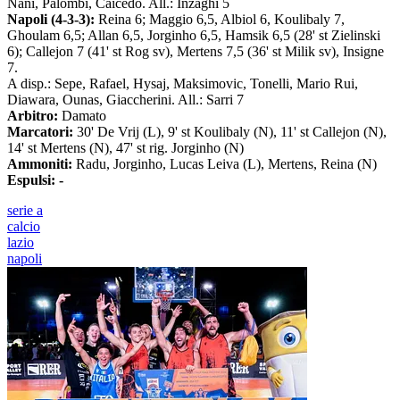
Nani, Palombi, Caicedo. All.: Inzaghi 5
Napoli (4-3-3):
Reina 6; Maggio 6,5, Albiol 6, Koulibaly 7,
Ghoulam 6,5; Allan 6,5, Jorginho 6,5, Hamsik 6,5 (28' st Zielinski
6); Callejon 7 (41' st Rog sv), Mertens 7,5 (36' st Milik sv), Insigne
7.
A disp.: Sepe, Rafael, Hysaj, Maksimovic, Tonelli, Mario Rui,
Diawara, Ounas, Giaccherini. All.: Sarri 7
Arbitro:
Damato
Marcatori:
30' De Vrij (L), 9' st Koulibaly (N), 11' st Callejon (N),
14' st Mertens (N), 47' st rig. Jorginho (N)
Ammoniti:
Radu, Jorginho, Lucas Leiva (L), Mertens, Reina (N)
Espulsi: -
serie a
calcio
lazio
napoli