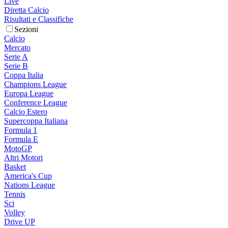
Live
Diretta Calcio
Risultati e Classifiche
Sezioni
Calcio
Mercato
Serie A
Serie B
Coppa Italia
Champions League
Europa League
Conference League
Calcio Estero
Supercoppa Italiana
Formula 1
Formula E
MotoGP
Altri Motori
Basket
America's Cup
Nations League
Tennis
Sci
Volley
Drive UP