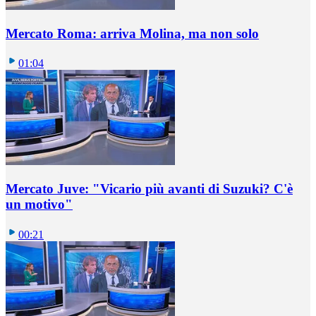
Mercato Roma: arriva Molina, ma non solo
01:04
Mercato Juve: "Vicario più avanti di Suzuki? C'è
un motivo"
00:21