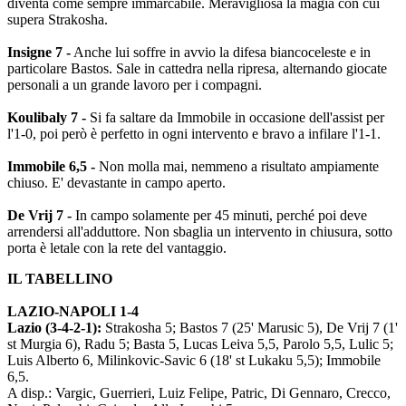
diventa come sempre immarcabile. Meravigliosa la magia con cui
supera Strakosha.
Insigne 7 -
Anche lui soffre in avvio la difesa biancoceleste e in
particolare Bastos. Sale in cattedra nella ripresa, alternando giocate
personali a un grande lavoro per i compagni.
Koulibaly 7 -
Si fa saltare da Immobile in occasione dell'assist per
l'1-0, poi però è perfetto in ogni intervento e bravo a infilare l'1-1.
Immobile 6,5 -
Non molla mai, nemmeno a risultato ampiamente
chiuso. E' devastante in campo aperto.
De Vrij 7 -
In campo solamente per 45 minuti, perché poi deve
arrendersi all'adduttore. Non sbaglia un intervento in chiusura, sotto
porta è letale con la rete del vantaggio.
IL TABELLINO
LAZIO-NAPOLI 1-4
Lazio (3-4-2-1):
Strakosha 5; Bastos 7 (25' Marusic 5), De Vrij 7 (1'
st Murgia 6), Radu 5; Basta 5, Lucas Leiva 5,5, Parolo 5,5, Lulic 5;
Luis Alberto 6, Milinkovic-Savic 6 (18' st Lukaku 5,5); Immobile
6,5.
A disp.: Vargic, Guerrieri, Luiz Felipe, Patric, Di Gennaro, Crecco,