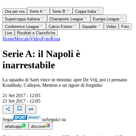
Ora per ora
Serie A
Serie B
Coppa Italia
Supercoppa Italiana
Champions League
Europa League
Conference League
Calcio Estero
Squadre
Video
Foto
Live
Risultati e Classifiche
Home
Mercato
Video
Foto
Rosa
Serie A: il Napoli è
inarrestabile
La squadra di Sarri vince in rimonta: apre De Vrij, poi ci pensano
Koulibaly, Callejon, Mertens e un rigore di Jorginho
21 Set 2017 - 12:05
21 Set 2017 - 12:05
Segui
su
Seguici su
whatsapp
discover