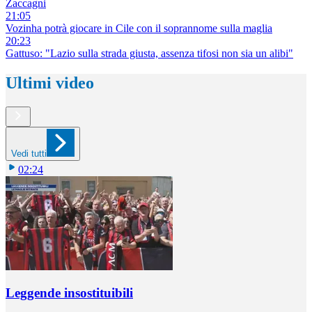
Zaccagni
21:05
Vozinha potrà giocare in Cile con il soprannome sulla maglia
20:23
Gattuso: "Lazio sulla strada giusta, assenza tifosi non sia un alibi"
Ultimi video
Vedi tutti
02:24
Leggende insostituibili