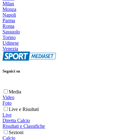
Milan
Monza
Napoli
Parma
Roma
Sassuolo
Torino
Udinese
Venezia
Seguici su
Media
Video
Foto
Live e Risultati
Live
Diretta Calcio
Risultati e Classifiche
Sezioni
Calcio