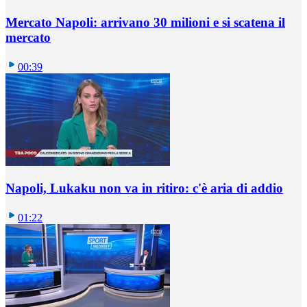
Mercato Napoli: arrivano 30 milioni e si scatena il
mercato
00:39
Napoli, Lukaku non va in ritiro: c'è aria di addio
01:22