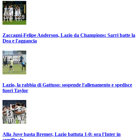
Zaccagni-Felipe Anderson, Lazio da Champions: Sarri batte la
Dea e l'aggancia
Lazio, la rabbia di Gattuso: sospende l'allenamento e spedisce
fuori Taylor
Alla Juve basta Bremer, Lazio battuta 1-0: ora l'Inter in
semifinale