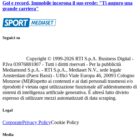
Gol e record, Immobile incorona il suo erede: "Ti auguro una
grande carriera"
Seguici su
Copyright © 1999-
2026
RTI S.p.A. Business Digital -
P.Iva 03976881007 - Tutti i diritti riservati - Per la pubblicità
Mediamond S.p.A. - RTI S.p.A., Mediaset N.V., sede legale
Amsterdam (Paesi Bassi) - Uffici Viale Europa 46, 20093 Cologno
Monzese (MI)
Rispetto ai contenuti e ai dati personali trasmessi e/o
riprodotti è vietata ogni utilizzazione funzionale all’addestramento di
sistemi di intelligenza artificiale generativa. È altresì fatto divieto
espresso di utilizzare mezzi automatizzati di data scraping.
Legal
Corporate
Privacy Policy
Cookie Policy
Media