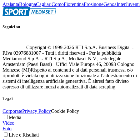
Atalanta
Bologna
Cagliari
Como
Fiorentina
Frosinone
Genoa
Inter
Juvent
Seguici su
Copyright © 1999-
2026
RTI S.p.A. Business Digital -
P.Iva 03976881007 - Tutti i diritti riservati - Per la pubblicità
Mediamond S.p.A. - RTI S.p.A., Mediaset N.V., sede legale
Amsterdam (Paesi Bassi) - Uffici Viale Europa 46, 20093 Cologno
Monzese (MI)
Rispetto ai contenuti e ai dati personali trasmessi e/o
riprodotti è vietata ogni utilizzazione funzionale all’addestramento di
sistemi di intelligenza artificiale generativa. È altresì fatto divieto
espresso di utilizzare mezzi automatizzati di data scraping.
Legal
Corporate
Privacy Policy
Cookie Policy
Media
Video
Foto
Live e Risultati