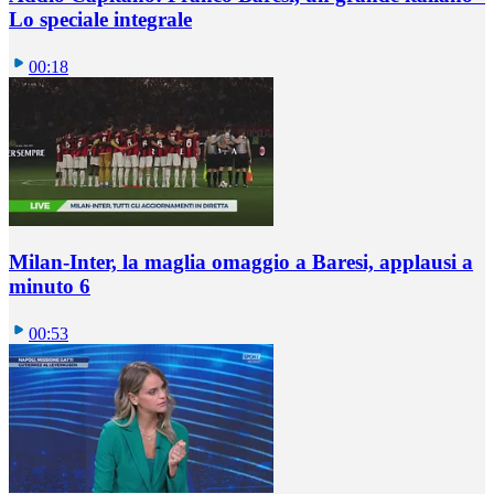
Lo speciale integrale
00:18
Milan-Inter, la maglia omaggio a Baresi, applausi a
minuto 6
00:53