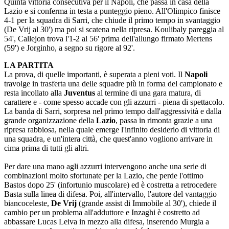
Quinta vittoria consecutiva per il Napoli, che passa in casa della
Lazio e si conferma in testa a punteggio pieno. All'Olimpico finisce
4-1 per la squadra di Sarri, che chiude il primo tempo in svantaggio
(De Vrij al 30') ma poi si scatena nella ripresa. Koulibaly pareggia al
54', Callejon trova l'1-2 al 56' prima dell'allungo firmato Mertens
(59') e Jorginho, a segno su rigore al 92'.
LA PARTITA
La prova, di quelle importanti, è superata a pieni voti. Il
Napoli
travolge in trasferta una delle squadre più in forma del campionato e
resta incollato alla
Juventus
al termine di una gara matura, di
carattere e - come spesso accade con gli azzurri - piena di spettacolo.
La banda di Sarri, sorpresa nel primo tempo dall'aggressività e dalla
grande organizzazione della
Lazio
, passa in rimonta grazie a una
ripresa rabbiosa, nella quale emerge l'infinito desiderio di vittoria di
una squadra, e un'intera città, che quest'anno vogliono arrivare in
cima prima di tutti gli altri.
Per dare una mano agli azzurri intervengono anche una serie di
combinazioni molto sfortunate per la Lazio, che perde l'ottimo
Bastos dopo 25' (infortunio muscolare) ed è costretta a retrocedere
Basta sulla linea di difesa. Poi, all'intervallo, l'autore del vantaggio
biancoceleste,
De Vrij
(grande assist di Immobile al 30'), chiede il
cambio per un problema all'adduttore e Inzaghi è costretto ad
abbassare Lucas Leiva in mezzo alla difesa, inserendo Murgia a