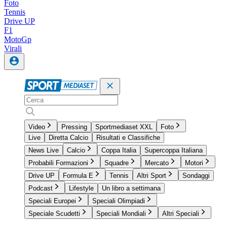
Foto
Tennis
Drive UP
F1
MotoGp
Virali
Video
Pressing
Sportmediaset XXL
Foto
Live
Diretta Calcio
Risultati e Classifiche
News Live
Calcio
Coppa Italia
Supercoppa Italiana
Probabili Formazioni
Squadre
Mercato
Motori
Drive UP
Formula E
Tennis
Altri Sport
Sondaggi
Podcast
Lifestyle
Un libro a settimana
Speciali Europei
Speciali Olimpiadi
Speciale Scudetti
Speciali Mondiali
Altri Speciali