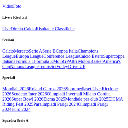
Video
Foto
Live e Risultati
Live
Diretta Calcio
Risultati e Classifiche
Sezioni
Calcio
Mercato
Serie A
Serie B
Coppa Italia
Champions
League
Europa League
Conference League
Calcio Estero
Supercoppa
Italiana
Formula 1
Formula E
MotoGP
Altri Motori
Basket
America's
Cup
Nations League
Tennis
Sci
Volley
Drive UP
Speciali
Mondiali 2026
Roland Garros 2026
Sportmediaset Live Riccione
2026
Scudetto Inter 2026
Olimpiadi Invernali Milano Cortina
2026
Super Bowl 2026
Eicma 2025
Mondiale per club 2025
EICMA
Riding Fest 2025
Paralimpiadi Parigi 2024
Olimpiadi Parigi
2024
Euro 2024
Squadra Serie A