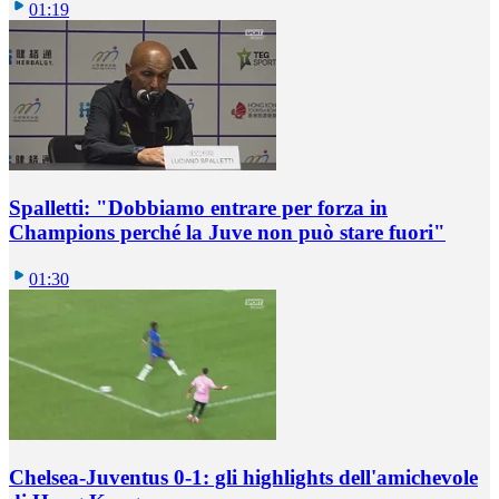
01:19
Spalletti: "Dobbiamo entrare per forza in
Champions perché la Juve non può stare fuori"
01:30
Chelsea-Juventus 0-1: gli highlights dell'amichevole