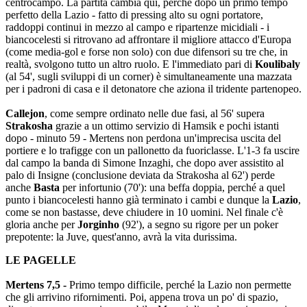
centrocampo. La partita cambia qui, perché dopo un primo tempo
perfetto della Lazio - fatto di pressing alto su ogni portatore,
raddoppi continui in mezzo al campo e ripartenze micidiali - i
biancocelesti si ritrovano ad affrontare il migliore attacco d'Europa
(come media-gol e forse non solo) con due difensori su tre che, in
realtà, svolgono tutto un altro ruolo. E l'immediato pari di
Koulibaly
(al 54', sugli sviluppi di un corner) è simultaneamente una mazzata
per i padroni di casa e il detonatore che aziona il tridente partenopeo.
Callejon
, come sempre ordinato nelle due fasi, al 56' supera
Strakosha
grazie a un ottimo servizio di Hamsik e pochi istanti
dopo - minuto 59 - Mertens non perdona un'imprecisa uscita del
portiere e lo trafigge con un pallonetto da fuoriclasse. L'1-3 fa uscire
dal campo la banda di Simone Inzaghi, che dopo aver assistito al
palo di Insigne (conclusione deviata da Strakosha al 62') perde
anche
Basta
per infortunio (70'): una beffa doppia, perché a quel
punto i biancocelesti hanno già terminato i cambi e dunque la
Lazio
,
come se non bastasse, deve chiudere in 10 uomini. Nel finale c'è
gloria anche per
Jorginho
(92'), a segno su rigore per un poker
prepotente: la Juve, quest'anno, avrà la vita durissima.
LE PAGELLE
Mertens 7,5 -
Primo tempo difficile, perché la Lazio non permette
che gli arrivino rifornimenti. Poi, appena trova un po' di spazio,