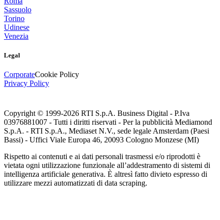
Roma
Sassuolo
Torino
Udinese
Venezia
Legal
Corporate
Cookie Policy
Privacy Policy
Copyright © 1999-
2026
RTI S.p.A. Business Digital - P.Iva
03976881007 - Tutti i diritti riservati - Per la pubblicità Mediamond
S.p.A. - RTI S.p.A., Mediaset N.V., sede legale Amsterdam (Paesi
Bassi) - Uffici Viale Europa 46, 20093 Cologno Monzese (MI)
Rispetto ai contenuti e ai dati personali trasmessi e/o riprodotti è
vietata ogni utilizzazione funzionale all’addestramento di sistemi di
intelligenza artificiale generativa. È altresì fatto divieto espresso di
utilizzare mezzi automatizzati di data scraping.