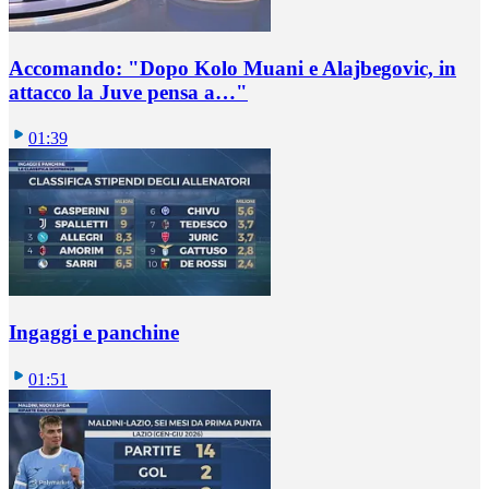
Accomando: "Dopo Kolo Muani e Alajbegovic, in
attacco la Juve pensa a…"
01:39
Ingaggi e panchine
01:51