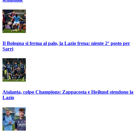
Il Bologna si ferma al palo, la Lazio frena: niente 2° posto per
Sarri
Atalanta, colpo Champions: Zappacosta e Hojlund stendono la
Lazio