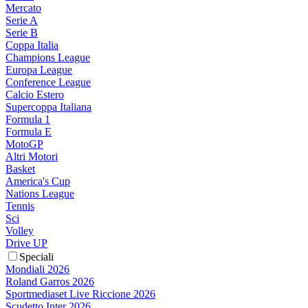
Mercato
Serie A
Serie B
Coppa Italia
Champions League
Europa League
Conference League
Calcio Estero
Supercoppa Italiana
Formula 1
Formula E
MotoGP
Altri Motori
Basket
America's Cup
Nations League
Tennis
Sci
Volley
Drive UP
Speciali
Mondiali 2026
Roland Garros 2026
Sportmediaset Live Riccione 2026
Scudetto Inter 2026