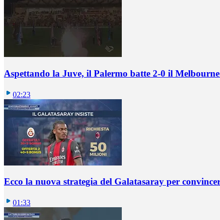
Aspettando la Juve, il Palermo batte 2-0 il Melbourne
02:23
Ecco la nuova strategia del Galatasaray per convincer
01:33