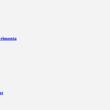
n rimonta
az