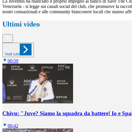
La Juventus ha rilanciato il proprio impegno al fianco di Save The Ch
Venezuela - si legge sui canali social del club, che promuove la raccolt
nostri connazionali e alle community bianconere locali che stanno a
Ultimi video
Vedi tutti
00:59
Chivu: "Juve? Siamo la squadra da battere! Io e Spa
00:42