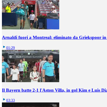
Arnaldi fuori a Montreal: eliminato da Griekspoor i
01:29
Il Bayern batte 2-1 l'Aston Villa, in gol Kim e Luis Di
03:33