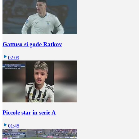
Gattuso si gode Ratkov
02:09
Piccole star in serie A
01:45