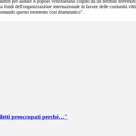
ildren per aiutare il popolo venezuelano colpito da un terribile terre
a fondi dell'organizzazione internazionale in favore delle comunità vittim
ffrontando questo momento così drammatico".
lletti preoccupati perché…"