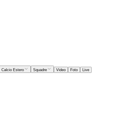
Calcio Estero
Squadre
Video
Foto
Live