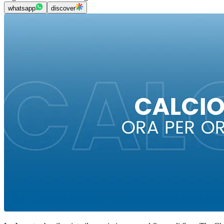
whatsapp
discover