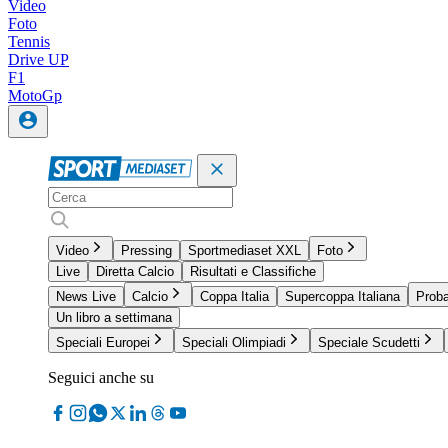
Video
Foto
Tennis
Drive UP
F1
MotoGp
Video
Pressing
Sportmediaset XXL
Foto
Live
Diretta Calcio
Risultati e Classifiche
News Live
Calcio
Coppa Italia
Supercoppa Italiana
Proba
Un libro a settimana
Speciali Europei
Speciali Olimpiadi
Speciale Scudetti
Seguici anche su