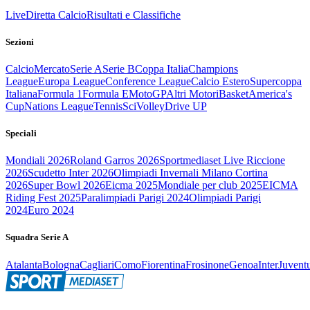
Live
Diretta Calcio
Risultati e Classifiche
Sezioni
Calcio
Mercato
Serie A
Serie B
Coppa Italia
Champions
League
Europa League
Conference League
Calcio Estero
Supercoppa
Italiana
Formula 1
Formula E
MotoGP
Altri Motori
Basket
America's
Cup
Nations League
Tennis
Sci
Volley
Drive UP
Speciali
Mondiali 2026
Roland Garros 2026
Sportmediaset Live Riccione
2026
Scudetto Inter 2026
Olimpiadi Invernali Milano Cortina
2026
Super Bowl 2026
Eicma 2025
Mondiale per club 2025
EICMA
Riding Fest 2025
Paralimpiadi Parigi 2024
Olimpiadi Parigi
2024
Euro 2024
Squadra Serie A
Atalanta
Bologna
Cagliari
Como
Fiorentina
Frosinone
Genoa
Inter
Juvent