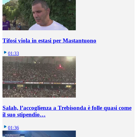
Tifosi viola in estasi per Mastantuono
01:33
Salah, l’accoglienza a Trebisonda è folle quasi come
il suo stipendio…
01:36