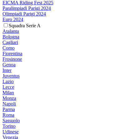
EICMA Riding Fest 2025
Paralimpiadi Parigi 2024
Olimpiadi Parigi 2024
Euro 2024
Squadra Serie A
Atalanta
Bologna
Cagliari
Como
Fiorentina
Frosinone
Genoa
Inter
Juventus
Lazio
Lecce
Milan
Monza
Napoli
Parma
Roma
Sassuolo
Torino
Udinese
Venezia