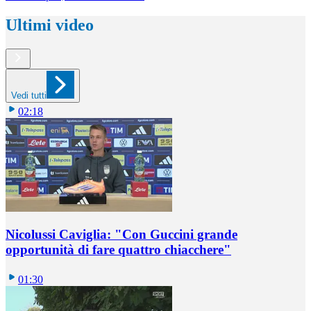
Ultimi video
Vedi tutti
02:18
Nicolussi Caviglia: "Con Guccini grande
opportunità di fare quattro chiacchere"
01:30