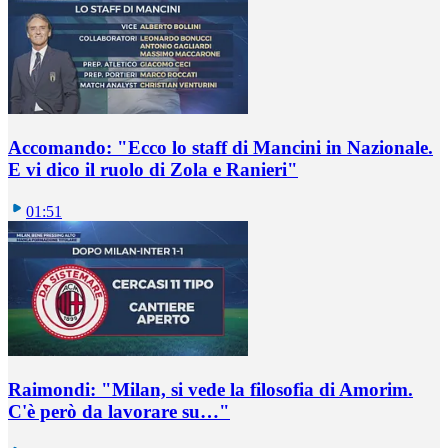
Accomando: "Ecco lo staff di Mancini in Nazionale.
E vi dico il ruolo di Zola e Ranieri"
01:51
Raimondi: "Milan, si vede la filosofia di Amorim.
C'è però da lavorare su…"