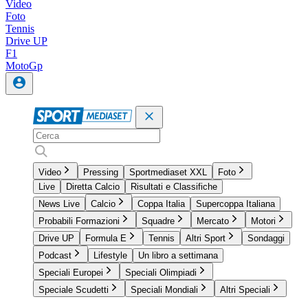
Video
Foto
Tennis
Drive UP
F1
MotoGp
Video
Pressing
Sportmediaset XXL
Foto
Live
Diretta Calcio
Risultati e Classifiche
News Live
Calcio
Coppa Italia
Supercoppa Italiana
Probabili Formazioni
Squadre
Mercato
Motori
Drive UP
Formula E
Tennis
Altri Sport
Sondaggi
Podcast
Lifestyle
Un libro a settimana
Speciali Europei
Speciali Olimpiadi
Speciale Scudetti
Speciali Mondiali
Altri Speciali