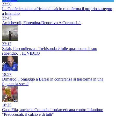
23:58
La Confederazione africana di calcio riconferma il proprio sostegno
a Infantino
22:43
Amichevoli, Fiorentina-Deportivo A Coruna 1-1
22:13
Salah, l’accoglienza a Trebisonda è folle quasi come il suo
stipendio… IL VIDEO
18:57
Dimarco, l’omaggio a Baresi in conferenza si trasforma in una
figuraccia social
18:25
Caso Fifa, anche la Conmebol sudamericana contro Infantino:
"Preoccupati, il calcio è di tutti"