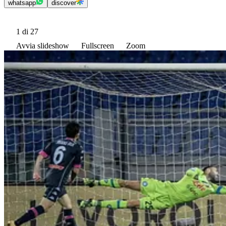
whatsapp
discover
1
di 27
Avvia slideshow
Fullscreen
Zoom