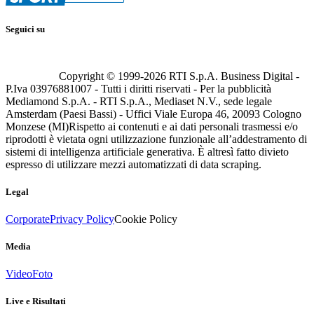
Seguici su
Copyright © 1999-
2026
RTI S.p.A. Business Digital -
P.Iva 03976881007 - Tutti i diritti riservati - Per la pubblicità
Mediamond S.p.A. - RTI S.p.A., Mediaset N.V., sede legale
Amsterdam (Paesi Bassi) - Uffici Viale Europa 46, 20093 Cologno
Monzese (MI)
Rispetto ai contenuti e ai dati personali trasmessi e/o
riprodotti è vietata ogni utilizzazione funzionale all’addestramento di
sistemi di intelligenza artificiale generativa. È altresì fatto divieto
espresso di utilizzare mezzi automatizzati di data scraping.
Legal
Corporate
Privacy Policy
Cookie Policy
Media
Video
Foto
Live e Risultati