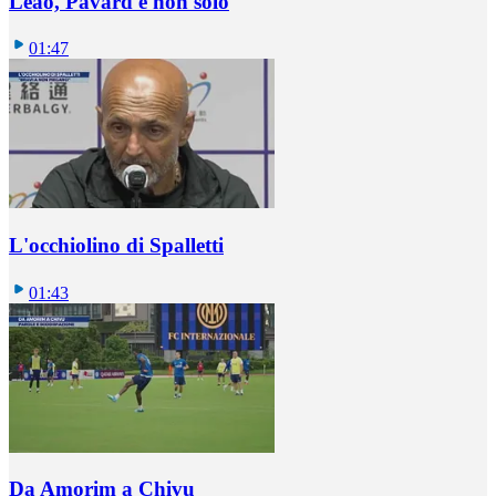
Leao, Pavard e non solo
01:47
L'occhiolino di Spalletti
01:43
Da Amorim a Chivu