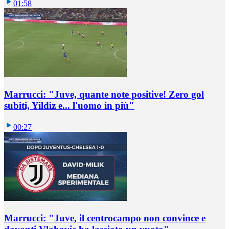
01:58
Marrucci: "Juve, quante note positive! Zero gol
subiti, Yildiz e... l'uomo in più"
00:27
Marrucci: "Juve, il centrocampo non convince e