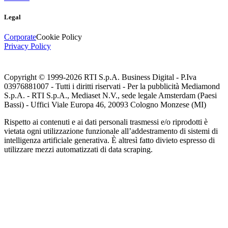
Legal
Corporate
Cookie Policy
Privacy Policy
Copyright © 1999-
2026
RTI S.p.A. Business Digital - P.Iva
03976881007 - Tutti i diritti riservati - Per la pubblicità Mediamond
S.p.A. - RTI S.p.A., Mediaset N.V., sede legale Amsterdam (Paesi
Bassi) - Uffici Viale Europa 46, 20093 Cologno Monzese (MI)
Rispetto ai contenuti e ai dati personali trasmessi e/o riprodotti è
vietata ogni utilizzazione funzionale all’addestramento di sistemi di
intelligenza artificiale generativa. È altresì fatto divieto espresso di
utilizzare mezzi automatizzati di data scraping.