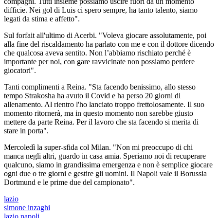
compagni. Tutti insieme possiamo uscire fuori da un momento
difficie. Nei gol di Luis ci spero sempre, ha tanto talento, siamo
legati da stima e affetto".
Sul forfait all'ultimo di Acerbi. "Voleva giocare assolutamente, poi
alla fine del riscaldamento ha parlato con me e con il dottore dicendo
che qualcosa aveva sentito. Non l’abbiamo rischiato perché è
importante per noi, con gare ravvicinate non possiamo perdere
giocatori".
Tanti complimenti a Reina. "Sta facendo benissimo, allo stesso
tempo Strakosha ha avuto il Covid e ha perso 20 giorni di
allenamento. Al rientro l'ho lanciato troppo frettolosamente. Il suo
momento ritornerà, ma in questo momento non sarebbe giusto
mettere da parte Reina. Per il lavoro che sta facendo si merita di
stare in porta".
Mercoledì la super-sfida col Milan. "Non mi preoccupo di chi
manca negli altri, guardo in casa amia. Speriamo noi di recuperare
qualcuno, siamo in grandissima emergenza e non è semplice giocare
ogni due o tre giorni e gestire gli uomini. Il Napoli vale il Borussia
Dortmund e le prime due del campionato".
lazio
simone inzaghi
lazio napoli