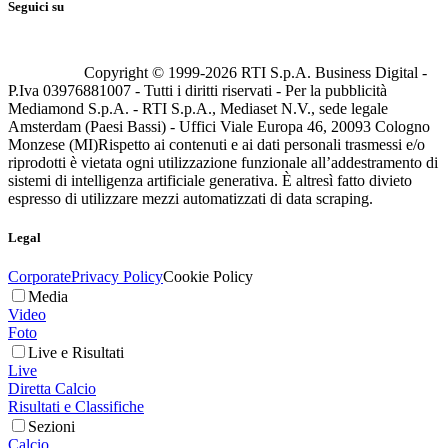
Seguici su
Copyright © 1999-
2026
RTI S.p.A. Business Digital -
P.Iva 03976881007 - Tutti i diritti riservati - Per la pubblicità
Mediamond S.p.A. - RTI S.p.A., Mediaset N.V., sede legale
Amsterdam (Paesi Bassi) - Uffici Viale Europa 46, 20093 Cologno
Monzese (MI)
Rispetto ai contenuti e ai dati personali trasmessi e/o
riprodotti è vietata ogni utilizzazione funzionale all’addestramento di
sistemi di intelligenza artificiale generativa. È altresì fatto divieto
espresso di utilizzare mezzi automatizzati di data scraping.
Legal
Corporate
Privacy Policy
Cookie Policy
Media
Video
Foto
Live e Risultati
Live
Diretta Calcio
Risultati e Classifiche
Sezioni
Calcio