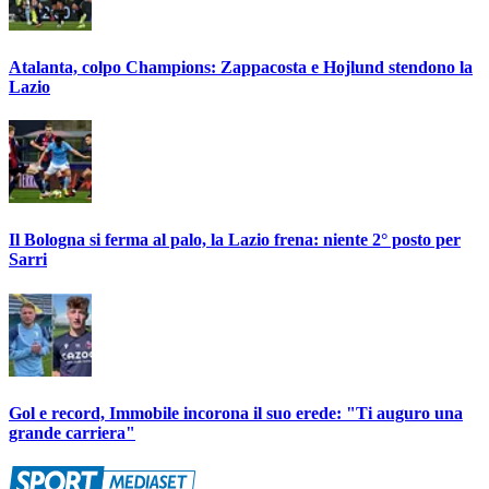
Atalanta, colpo Champions: Zappacosta e Hojlund stendono la
Lazio
Il Bologna si ferma al palo, la Lazio frena: niente 2° posto per
Sarri
Gol e record, Immobile incorona il suo erede: "Ti auguro una
grande carriera"