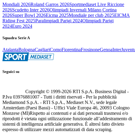
Mondiali 2026
Roland Garros 2026
Sportmediaset Live Riccione
2026
Scudetto Inter 2026
Olimpiadi Invernali Milano Cortina
2026
Super Bowl 2026
Eicma 2025
Mondiale per club 2025
EICMA
Riding Fest 2025
Paralimpiadi Parigi 2024
Olimpiadi Parigi
2024
Euro 2024
Squadra Serie A
Atalanta
Bologna
Cagliari
Como
Fiorentina
Frosinone
Genoa
Inter
Juvent
Seguici su
Copyright © 1999-
2026
RTI S.p.A. Business Digital -
P.Iva 03976881007 - Tutti i diritti riservati - Per la pubblicità
Mediamond S.p.A. - RTI S.p.A., Mediaset N.V., sede legale
Amsterdam (Paesi Bassi) - Uffici Viale Europa 46, 20093 Cologno
Monzese (MI)
Rispetto ai contenuti e ai dati personali trasmessi e/o
riprodotti è vietata ogni utilizzazione funzionale all’addestramento di
sistemi di intelligenza artificiale generativa. È altresì fatto divieto
espresso di utilizzare mezzi automatizzati di data scraping.