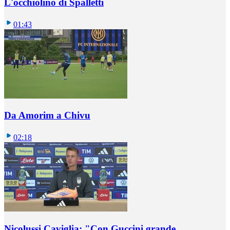
L'occhiolino di Spalletti
01:43
Da Amorim a Chivu
02:18
Nicolussi Caviglia: "Con Guccini grande