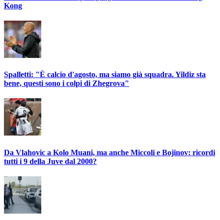
Kong
Spalletti: "È calcio d'agosto, ma siamo già squadra. Yildiz sta
bene, questi sono i colpi di Zhegrova"
Da Vlahovic a Kolo Muani, ma anche Miccoli e Bojinov: ricordi
tutti i 9 della Juve dal 2000?