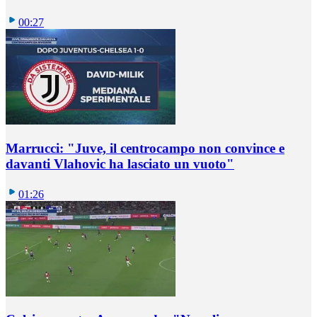
00:27
Marrucci: "Juve, il centrocampo non convince e
davanti Vlahovic ha lasciato un vuoto"
01:26