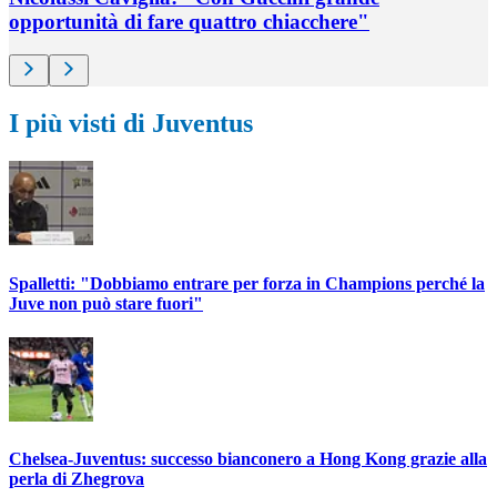
opportunità di fare quattro chiacchere"
I più visti di Juventus
Spalletti: "Dobbiamo entrare per forza in Champions perché la
Juve non può stare fuori"
Chelsea-Juventus: successo bianconero a Hong Kong grazie alla
perla di Zhegrova