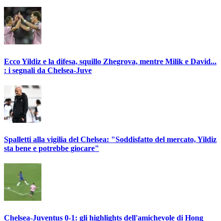
Ecco Yildiz e la difesa, squillo Zhegrova, mentre Milik e David...
: i segnali da Chelsea-Juve
Spalletti alla vigilia del Chelsea: "Soddisfatto del mercato, Yildiz
sta bene e potrebbe giocare"
Chelsea-Juventus 0-1: gli highlights dell'amichevole di Hong