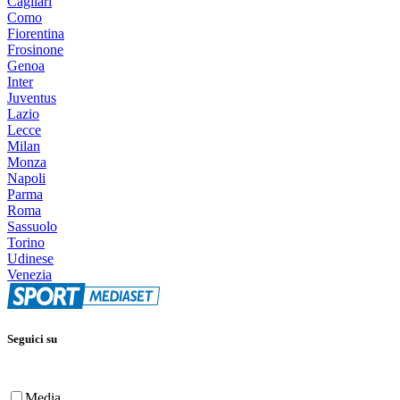
Cagliari
Como
Fiorentina
Frosinone
Genoa
Inter
Juventus
Lazio
Lecce
Milan
Monza
Napoli
Parma
Roma
Sassuolo
Torino
Udinese
Venezia
Seguici su
Media