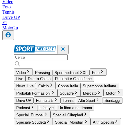
Video
Foto
Tennis
Drive UP
F1
MotoGp
Video
Pressing
Sportmediaset XXL
Foto
Live
Diretta Calcio
Risultati e Classifiche
News Live
Calcio
Coppa Italia
Supercoppa Italiana
Probabili Formazioni
Squadre
Mercato
Motori
Drive UP
Formula E
Tennis
Altri Sport
Sondaggi
Podcast
Lifestyle
Un libro a settimana
Speciali Europei
Speciali Olimpiadi
Speciale Scudetti
Speciali Mondiali
Altri Speciali