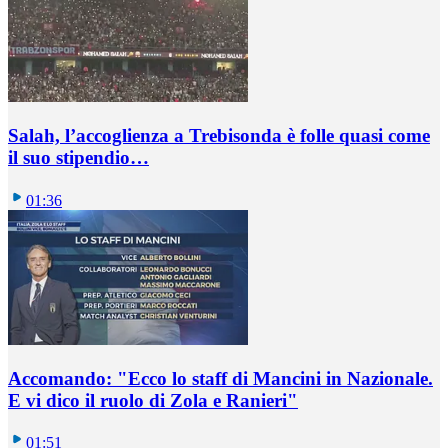
Salah, l’accoglienza a Trebisonda è folle quasi come
il suo stipendio…
01:36
Accomando: "Ecco lo staff di Mancini in Nazionale.
E vi dico il ruolo di Zola e Ranieri"
01:51