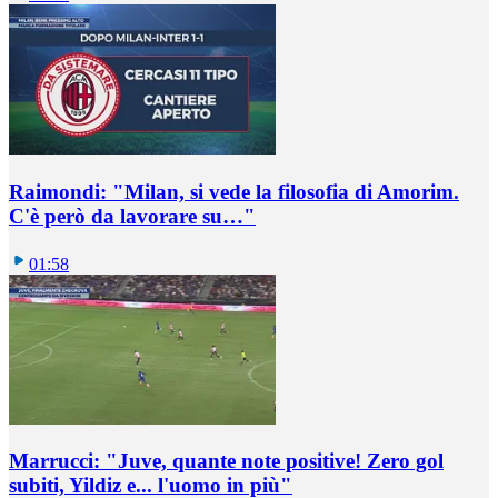
Raimondi: "Milan, si vede la filosofia di Amorim.
C'è però da lavorare su…"
01:58
Marrucci: "Juve, quante note positive! Zero gol
subiti, Yildiz e... l'uomo in più"