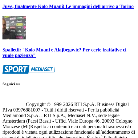
Juve, finalmente Kolo Muani! Le immagini dell'arrivo a Torino
Spalletti: "Kolo Muani e Alajbegovic? Per certe trattative ci
vuole pazienza"
Seguici su
Copyright © 1999-
2026
RTI S.p.A. Business Digital -
P.Iva 03976881007 - Tutti i diritti riservati - Per la pubblicità
Mediamond S.p.A. - RTI S.p.A., Mediaset N.V., sede legale
Amsterdam (Paesi Bassi) - Uffici Viale Europa 46, 20093 Cologno
Monzese (MI)
Rispetto ai contenuti e ai dati personali trasmessi e/o
riprodotti è vietata ogni utilizzazione funzionale all’addestramento di
sistemi di intelligenza artificiale generativa. È altresì fatto divieto