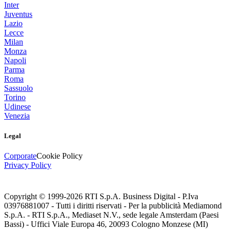
Inter
Juventus
Lazio
Lecce
Milan
Monza
Napoli
Parma
Roma
Sassuolo
Torino
Udinese
Venezia
Legal
Corporate
Cookie Policy
Privacy Policy
Copyright © 1999-
2026
RTI S.p.A. Business Digital - P.Iva
03976881007 - Tutti i diritti riservati - Per la pubblicità Mediamond
S.p.A. - RTI S.p.A., Mediaset N.V., sede legale Amsterdam (Paesi
Bassi) - Uffici Viale Europa 46, 20093 Cologno Monzese (MI)