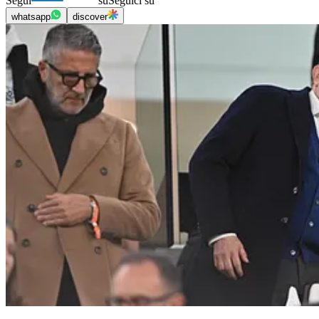
Segui
su
Seguici su
whatsapp
discover