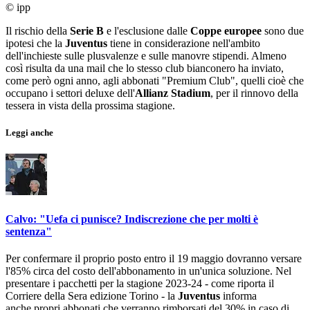
© ipp
Il rischio della
Serie B
e l'esclusione dalle
Coppe europee
sono due
ipotesi che la
Juventus
tiene in considerazione nell'ambito
dell'inchieste sulle plusvalenze e sulle manovre stipendi. Almeno
così risulta da una mail che lo stesso club bianconero ha inviato,
come però ogni anno, agli abbonati "Premium Club", quelli cioè che
occupano i settori deluxe dell'
Allianz Stadium
, per il rinnovo della
tessera in vista della prossima stagione.
Leggi anche
Calvo: "Uefa ci punisce? Indiscrezione che per molti è
sentenza"
Per confermare il proprio posto entro il 19 maggio dovranno versare
l'85% circa del costo dell'abbonamento in un'unica soluzione. Nel
presentare i pacchetti per la stagione 2023-24 - come riporta il
Corriere della Sera edizione Torino - la
Juventus
informa
anche propri abbonati che verranno rimborsati del 30% in caso di