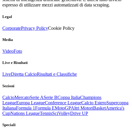
espresso di utilizzare mezzi automatizzati di data scraping.
Legal
Corporate
Privacy Policy
Cookie Policy
Media
Video
Foto
Live e Risultati
Live
Diretta Calcio
Risultati e Classifiche
Sezioni
Calcio
Mercato
Serie A
Serie B
Coppa Italia
Champions
League
Europa League
Conference League
Calcio Estero
Supercoppa
Italiana
Formula 1
Formula E
MotoGP
Altri Motori
Basket
America's
Cup
Nations League
Tennis
Sci
Volley
Drive UP
Speciali