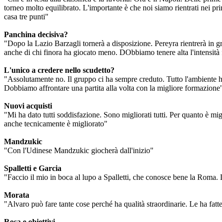
torneo molto equilibrato. L'importante è che noi siamo rientrati nei pr
casa tre punti"
Panchina decisiva?
"Dopo la Lazio Barzagli tornerà a disposizione. Pereyra rientrerà in g
anche di chi finora ha giocato meno. DObbiamo tenere alta l'intensità 
L'unico a credere nello scudetto?
"Assolutamente no. Il gruppo ci ha sempre creduto. Tutto l'ambiente ha
Dobbiamo affrontare una partita alla volta con la migliore formazione
Nuovi acquisti
"Mi ha dato tutti soddisfazione. Sono migliorati tutti. Per quanto è mi
anche tecnicamente è migliorato"
Mandzukic
"Con l'Udinese Mandzukic giocherà dall'inizio"
Spalletti e Garcia
"Faccio il mio in boca al lupo a Spalletti, che conosce bene la Roma.
Morata
"Alvaro può fare tante cose perché ha qualità straordinarie. Le ha fatte
Rosa e obiettivi