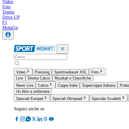
Video
Foto
Tennis
Drive UP
F1
MotoGp
Video
Pressing
Sportmediaset XXL
Foto
Live
Diretta Calcio
Risultati e Classifiche
News Live
Calcio
Coppa Italia
Supercoppa Italiana
Proba
Un libro a settimana
Speciali Europei
Speciali Olimpiadi
Speciale Scudetti
Seguici anche su