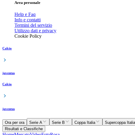
Area personale
Help e Faq
Info e contatti
Termini del servizio
Utilizzo dati e privacy
Cookie Policy
Calcio
juventus
Calcio
juventus
Ora per ora
Serie A
Serie B
Coppa Italia
Supercoppa Itali
Risultati e Classifiche
Home
Mercato
Video
Foto
Rosa