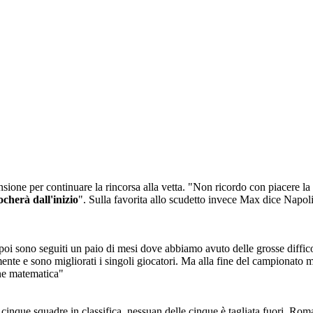
ensione per continuare la rincorsa alla vetta. "Non ricordo con piacere la
cherà dall'inizio
". Sulla favorita allo scudetto invece Max dice Napol
 poi sono seguiti un paio di mesi dove abbiamo avuto delle grosse diff
camente e sono migliorati i singoli giocatori. Ma alla fine del campionato
one matematica"
ime cinque squadre in classifica, nessuan delle cinque è tagliata fuori, 