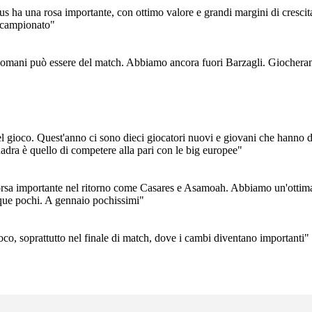
 ha una rosa importante, con ottimo valore e grandi margini di crescit
n campionato"
 domani può essere del match. Abbiamo ancora fuori Barzagli. Giochera
l gioco. Quest'anno ci sono dieci giocatori nuovi e giovani che hanno do
uadra è quello di competere alla pari con le big europee"
orsa importante nel ritorno come Casares e Asamoah. Abbiamo un'ottima ro
nque pochi. A gennaio pochissimi"
ioco, soprattutto nel finale di match, dove i cambi diventano importanti"