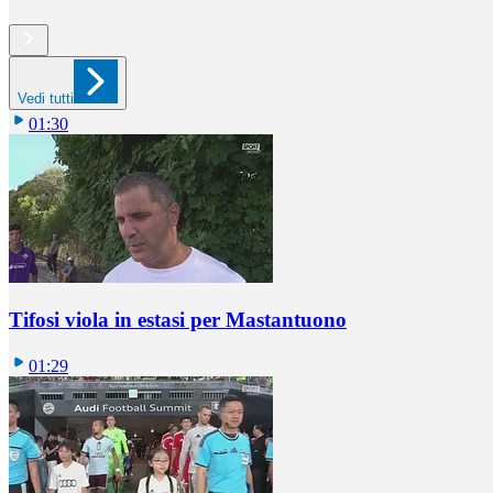
Vedi tutti
01:30
Tifosi viola in estasi per Mastantuono
01:29