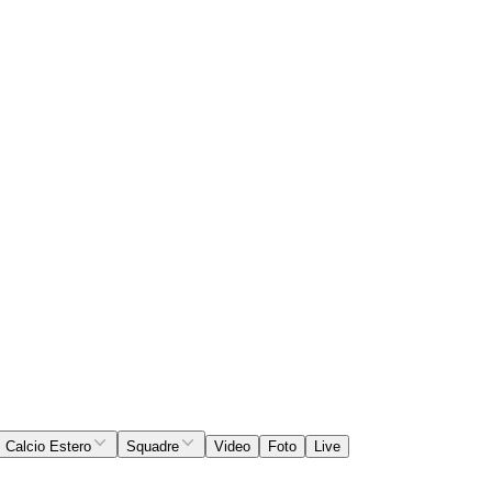
Calcio Estero
Squadre
Video
Foto
Live