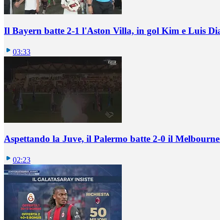
Il Bayern batte 2-1 l'Aston Villa, in gol Kim e Luis Di
03:33
Aspettando la Juve, il Palermo batte 2-0 il Melbourne
02:23