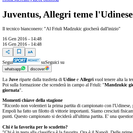
Juventus, Allegri teme l'Udinese
Il tecnico bianconero: "Al Friuli Madzukic giocherà dall'inizio"
16 Gen 2016 - 14:48
16 Gen 2016 - 14:48
Segui
su
Seguici su
whatsapp
discover
La
Juve
riparte dalla trasferta di
Udine
e
Allegri
vuol tenere alta la t
Poi sulla formazione che scenderà in campo al Friuli: "
Mandzukic gio
giornata
".
Momenti chiave della stagione
"Ricordo non volentieri la prima partita di campionato con l'Udinese,
Empoli ha fatto un filotto di vittorie importanti. Siamo cresciuti fisi
punti. Questo campionato si deciderà all'ultima partita. E' una questi
Chi è la favorita per lo scudetto?
"Chi è in testa alla classifica è la favorita. Ora è il Napoli. Delle pr