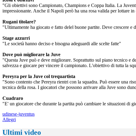
"Gli obiettivi sono Campionato, Champions e Coppa Italia. La Juventus
impressionante. Anche il Napoli però ha una rosa valida per lottare i
Rugani titolare?
"Ultimamente ha giocato e fatto delel buone partite. Deve crescere e
Stage azzurri
"Le società hanno deciso e bisogna adeguardi alle scelte fatte"
Dove può migliorare la Juve
"Questa Juve può e deve migliorare. Soprattutto sul piano tecnico e de
salvezza e giocare per vincere il campionato. L'obiettivo di tutta la sq
Pereyra per la Juve col trequartista
"Sono contento che Pereyra rientri con la squadra. Può essere una ris
tecnica della rosa. I giocatori che possono arrivare alla Juve sono du
Cuadraro
"E' un giocatore che durante la partita può cambiare le situazioni di g
udinese-juventus
Allegri
Ultimi video