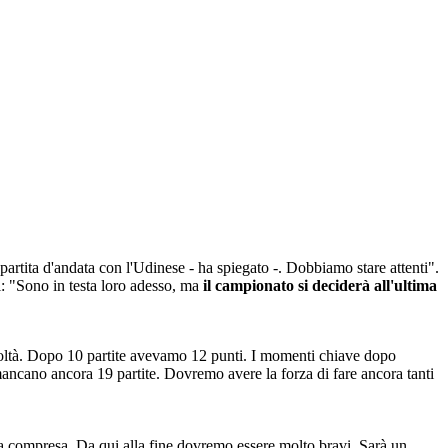
 partita d'andata con l'Udinese - ha spiegato -. Dobbiamo stare attenti".
i: "Sono in testa loro adesso, ma
il campionato si deciderà all'ultima
icoltà. Dopo 10 partite avevamo 12 punti. I momenti chiave dopo
 mancano ancora 19 partite. Dovremo avere la forza di fare ancora tanti
Roma compresa. Da qui alla fine dovremo essere molto bravi. Sarà un