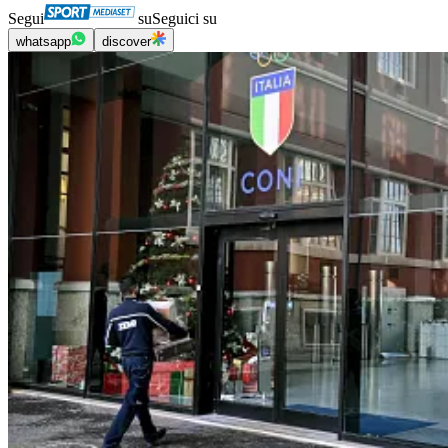
Segui
su
Seguici su
whatsapp
discover