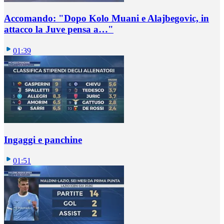
Accomando: "Dopo Kolo Muani e Alajbegovic, in
attacco la Juve pensa a…"
01:39
Ingaggi e panchine
01:51