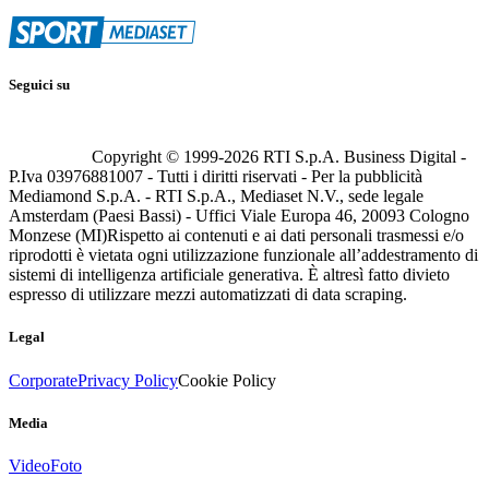
Seguici su
Copyright © 1999-
2026
RTI S.p.A. Business Digital -
P.Iva 03976881007 - Tutti i diritti riservati - Per la pubblicità
Mediamond S.p.A. - RTI S.p.A., Mediaset N.V., sede legale
Amsterdam (Paesi Bassi) - Uffici Viale Europa 46, 20093 Cologno
Monzese (MI)
Rispetto ai contenuti e ai dati personali trasmessi e/o
riprodotti è vietata ogni utilizzazione funzionale all’addestramento di
sistemi di intelligenza artificiale generativa. È altresì fatto divieto
espresso di utilizzare mezzi automatizzati di data scraping.
Legal
Corporate
Privacy Policy
Cookie Policy
Media
Video
Foto