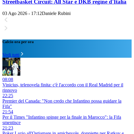
Streetbasket Circuit: All Star e DKB regine d'Italia
03 Ago 2026 - 17:12
Daniele Rubini
Calcio ora per ora
Vedi tutti
08:08
Vinicius, telenovela finita: c'è l'accordo con il Real Madrid per il
rinnovo
22:25
Premier del Canada: "Non credo che Infantino possa guidare la
Fifa"
21:54
Per il Times "Infantino spinge per la finale in Marocco": la Fifa
smentisce
21:23
Poker Lazio all'Ostiamare in amichevole, doppiette per Ratkov e