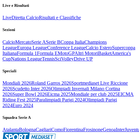
Live e Risultati
Live
Diretta Calcio
Risultati e Classifiche
Sezioni
Calcio
Mercato
Serie A
Serie B
Coppa Italia
Champions
League
Europa League
Conference League
Calcio Estero
Supercoppa
Italiana
Formula 1
Formula E
MotoGP
Altri Motori
Basket
America's
Cup
Nations League
Tennis
Sci
Volley
Drive UP
Speciali
Mondiali 2026
Roland Garros 2026
Sportmediaset Live Riccione
2026
Scudetto Inter 2026
Olimpiadi Invernali Milano Cortina
2026
Super Bowl 2026
Eicma 2025
Mondiale per club 2025
EICMA
Riding Fest 2025
Paralimpiadi Parigi 2024
Olimpiadi Parigi
2024
Euro 2024
Squadra Serie A
Atalanta
Bologna
Cagliari
Como
Fiorentina
Frosinone
Genoa
Inter
Juvent