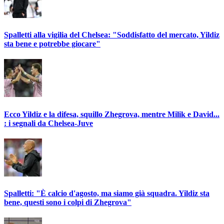
Spalletti alla vigilia del Chelsea: "Soddisfatto del mercato, Yildiz
sta bene e potrebbe giocare"
Ecco Yildiz e la difesa, squillo Zhegrova, mentre Milik e David...
: i segnali da Chelsea-Juve
Spalletti: "È calcio d'agosto, ma siamo già squadra. Yildiz sta
bene, questi sono i colpi di Zhegrova"