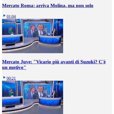
Mercato Roma: arriva Molina, ma non solo
01:04
Mercato Juve: "Vicario più avanti di Suzuki? C'è
un motivo"
00:21