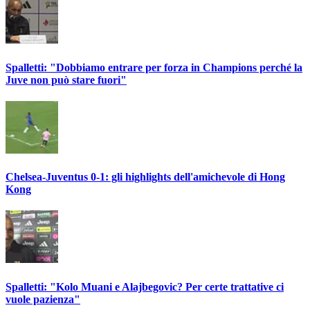
Spalletti: "Dobbiamo entrare per forza in Champions perché la
Juve non può stare fuori"
Chelsea-Juventus 0-1: gli highlights dell'amichevole di Hong
Kong
Spalletti: "Kolo Muani e Alajbegovic? Per certe trattative ci
vuole pazienza"