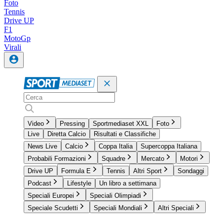
Foto
Tennis
Drive UP
F1
MotoGp
Virali
Video
Pressing
Sportmediaset XXL
Foto
Live
Diretta Calcio
Risultati e Classifiche
News Live
Calcio
Coppa Italia
Supercoppa Italiana
Probabili Formazioni
Squadre
Mercato
Motori
Drive UP
Formula E
Tennis
Altri Sport
Sondaggi
Podcast
Lifestyle
Un libro a settimana
Speciali Europei
Speciali Olimpiadi
Speciale Scudetti
Speciali Mondiali
Altri Speciali