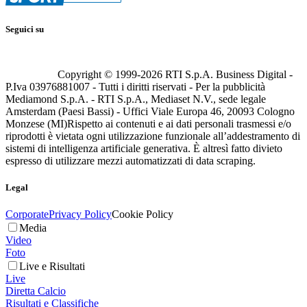
Seguici su
Copyright © 1999-
2026
RTI S.p.A. Business Digital -
P.Iva 03976881007 - Tutti i diritti riservati - Per la pubblicità
Mediamond S.p.A. - RTI S.p.A., Mediaset N.V., sede legale
Amsterdam (Paesi Bassi) - Uffici Viale Europa 46, 20093 Cologno
Monzese (MI)
Rispetto ai contenuti e ai dati personali trasmessi e/o
riprodotti è vietata ogni utilizzazione funzionale all’addestramento di
sistemi di intelligenza artificiale generativa. È altresì fatto divieto
espresso di utilizzare mezzi automatizzati di data scraping.
Legal
Corporate
Privacy Policy
Cookie Policy
Media
Video
Foto
Live e Risultati
Live
Diretta Calcio
Risultati e Classifiche