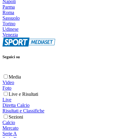
Napoli
Parma
Roma
Sassuolo
Torino
Udinese
Venezia
Seguici su
Media
Video
Foto
Live e Risultati
Live
Diretta Calcio
Risultati e Classifiche
Sezioni
Calcio
Mercato
Serie A