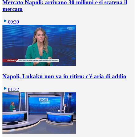
Mercato Napoli: arrivano 30 milioni e si scatena il
mercato
00:39
Napoli, Lukaku non va in ritiro: c'è aria di addio
01:22