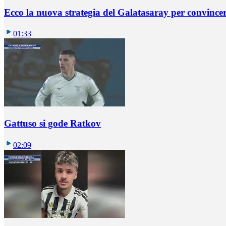
Ecco la nuova strategia del Galatasaray per convincer
01:33
Gattuso si gode Ratkov
02:09