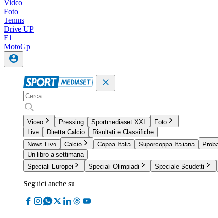
Video
Foto
Tennis
Drive UP
F1
MotoGp
Video
Pressing
Sportmediaset XXL
Foto
Live
Diretta Calcio
Risultati e Classifiche
News Live
Calcio
Coppa Italia
Supercoppa Italiana
Proba
Un libro a settimana
Speciali Europei
Speciali Olimpiadi
Speciale Scudetti
Seguici anche su