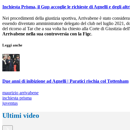
Inchiesta Prisma, il Gup accoglie le richieste di Agnelli e degli alt
Nei procedimenti della giustizia sportiva, Arrivabene è stato considerat
essendo diventato amministratore delegato del club nel luglio 2021, dop
del ricorso al Tar che a sua volta ha chiesto alla Corte di Giustizia de
Arrivabene nella sua controversia con la Figc
.
Leggi anche
Due anni di inibizione ad Agnelli | Paratici rischia col Tottenham
maurizio arrivabene
inchiesta prisma
juventus
Ultimi video