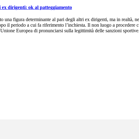
ri ex dirigenti: ok al patteggiamento
o una figura determinante al pari degli altri ex dirigenti, ma in realtà, 
o il periodo a cui fa riferimento l’inchiesta. Il non luogo a procedere c
ll'Unione Europea di pronunciarsi sulla legittimità delle sanzioni sportiv