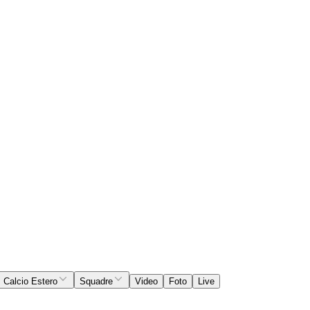
Calcio Estero
Squadre
Video
Foto
Live