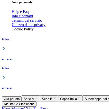
Area personale
Help e Faq
Info e contatti
Termini del servizio
Utilizzo dati e privacy
Cookie Policy
Calcio
juventus
Calcio
juventus
Ora per ora
Serie A
Serie B
Coppa Italia
Supercoppa Itali
Risultati e Classifiche
Home
Mercato
Video
Foto
Rosa