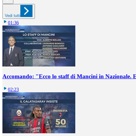
Vedi tutti
01:36
Accomando: "Ecco lo staff di Mancini in Nazionale. E 
02:23