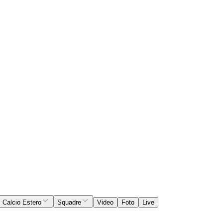
Calcio Estero
Squadre
Video
Foto
Live