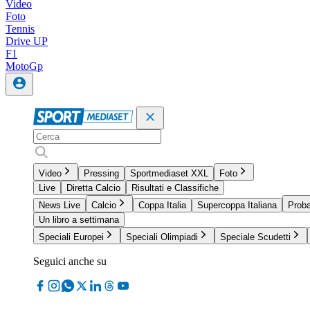
Video
Foto
Tennis
Drive UP
F1
MotoGp
Video
Pressing
Sportmediaset XXL
Foto
Live
Diretta Calcio
Risultati e Classifiche
News Live
Calcio
Coppa Italia
Supercoppa Italiana
Proba
Un libro a settimana
Speciali Europei
Speciali Olimpiadi
Speciale Scudetti
Seguici anche su