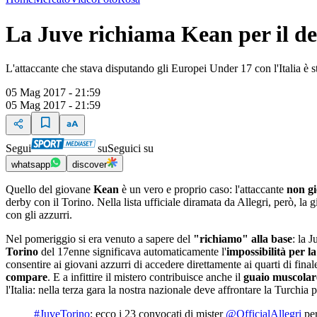
La Juve richiama Kean per il d
L'attaccante che stava disputando gli Europei Under 17 con l'Italia è sta
05 Mag 2017 - 21:59
05 Mag 2017 - 21:59
Segui
su
Seguici su
whatsapp
discover
Quello del giovane
Kean
è un vero e proprio caso: l'attaccante
non gi
derby con il Torino. Nella lista ufficiale diramata da Allegri, però, l
con gli azzurri.
Nel pomeriggio si era venuto a sapere del
"richiamo" alla base
: la 
Torino
del 17enne significava automaticamente l'
impossibilità per l
consentire ai giovani azzurri di accedere direttamente ai quarti di final
compare
. E a infittire il mistero contribuisce anche il
guaio muscolar
l'Italia: nella terza gara la nostra nazionale deve affrontare la Turchia
#JuveTorino
: ecco i 23 convocati di mister
@OfficialAllegri
per