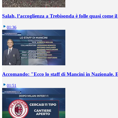
Salah, l’accoglienza a Trebisonda è folle quasi come i
01:36
Accomando: "Ecco lo staff di Mancini in Nazionale. E 
01:51