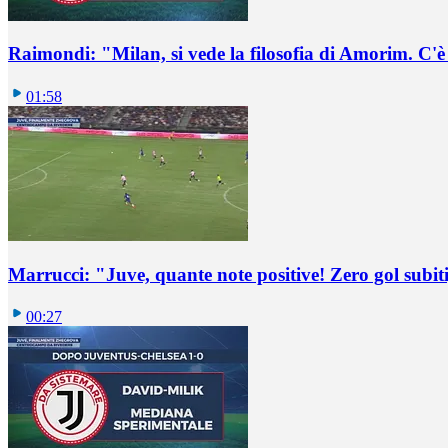
Raimondi: "Milan, si vede la filosofia di Amorim. C'
01:58
Marrucci: "Juve, quante note positive! Zero gol subiti,
00:27