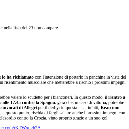
o e nella lista dei 23 non compare
e lo ha richiamato
con l'intenzione di portarlo in panchina in vista del
i un risentimento muscolare che metterebbe a rischio i prossimi impegni
trebbe valere lo scudetto per i bianconeri. In questo modo, il
rientro a
to alle 17.45 contro la Spagna
: gara che, in caso di vittoria, potrebbe
convocati di Allegri
per il derby: in questa lista, infatti,
Kean non
 a questo punto, rischia di fargli saltare anche i prossimi impegni con
h d'esordio contro la Crozia, vinto proprio grazie a un suo gol.
itter.com/rKTWxugh7A