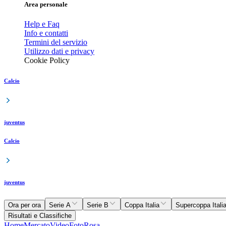
Area personale
Help e Faq
Info e contatti
Termini del servizio
Utilizzo dati e privacy
Cookie Policy
Calcio
juventus
Calcio
juventus
Ora per ora
Serie A
Serie B
Coppa Italia
Supercoppa Itali
Risultati e Classifiche
Home
Mercato
Video
Foto
Rosa