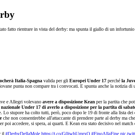
erby
to fatto rientrare in vista del derby: ma spunta il giallo di un infortuni
ocherà Italia-Spagna
valida per gli
Europei Under 17
perché
la Juv
a giovane punta non compare tra i convocati. E spunta anche la notizia d
Juve e Allegri volevano
avere a disposizione Kean
per la partita che po
a nazionale Under 17 di averlo a disposizione per la partita di saba
e. Lo stupore ha colto tutti, però, poco dopo le 19 di fronte alla lista dei
e
che non consentirebbe all'attaccante di prendere parte al derby ma che,
 per poi accedere, si spera, ai quarti. E Kean era stato decisivo nel matc
 il
#DerbyDellaMole
https://t.co/G0jwbUmrxO
#FinoAllaFine
pic.tw