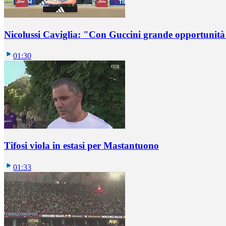
Nicolussi Caviglia: "Con Guccini grande opportunità 
01:30
Tifosi viola in estasi per Mastantuono
01:33