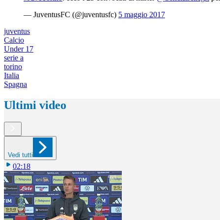
— JuventusFC (@juventusfc)
5 maggio 2017
juventus
Calcio
Under 17
serie a
torino
Italia
Spagna
Ultimi video
Vedi tutti
02:18