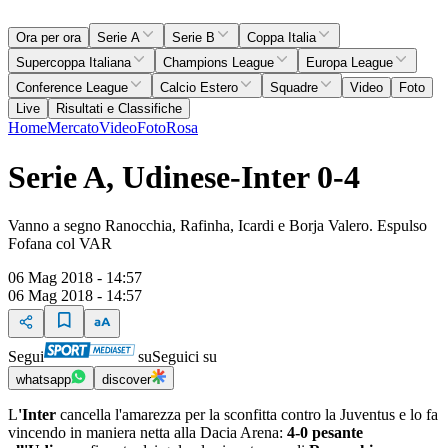
Ora per ora
Serie A
Serie B
Coppa Italia
Supercoppa Italiana
Champions League
Europa League
Conference League
Calcio Estero
Squadre
Video
Foto
Live
Risultati e Classifiche
Home
Mercato
Video
Foto
Rosa
Serie A, Udinese-Inter 0-4
Vanno a segno Ranocchia, Rafinha, Icardi e Borja Valero. Espulso
Fofana col VAR
06 Mag 2018 - 14:57
06 Mag 2018 - 14:57
Segui
su
Seguici su
whatsapp
discover
L
'Inter
cancella l'amarezza per la sconfitta contro la Juventus e lo fa
vincendo in maniera netta alla Dacia Arena:
4-0 pesante