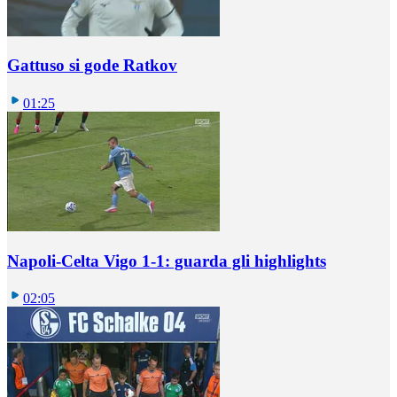
Gattuso si gode Ratkov
01:25
Napoli-Celta Vigo 1-1: guarda gli highlights
02:05