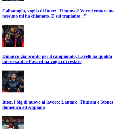
Calhanoglu, voglia di Inter: "Rinnovo? Vorrei restare ma
nessuno mi ha chiamato. E sul trapianto..."
Dimarco già pronto per il campionato, Lavelli ha qualità
interessanti e Pavard ha voglia di restare
Inter, i big di nuovo al lavoro: Lautaro, Thuram e Stones
domenica ad Appiano