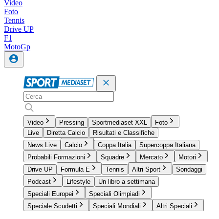
Video
Foto
Tennis
Drive UP
F1
MotoGp
Video
Pressing
Sportmediaset XXL
Foto
Live
Diretta Calcio
Risultati e Classifiche
News Live
Calcio
Coppa Italia
Supercoppa Italiana
Probabili Formazioni
Squadre
Mercato
Motori
Drive UP
Formula E
Tennis
Altri Sport
Sondaggi
Podcast
Lifestyle
Un libro a settimana
Speciali Europei
Speciali Olimpiadi
Speciale Scudetti
Speciali Mondiali
Altri Speciali