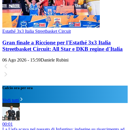
Estathé 3x3 Italia Streetbasket Circuit
Gran finale a Riccione per l'Estathé 3x3 Italia
Streetbasket Circuit: All Star e DKB regine d'Italia
06 Ago 2026 - 15:59
Daniele Rubini
Calcio ora per ora
Vedi tutti
00:01
La Uefa scava nel passato di Infantino: indagine su risarcimento ad