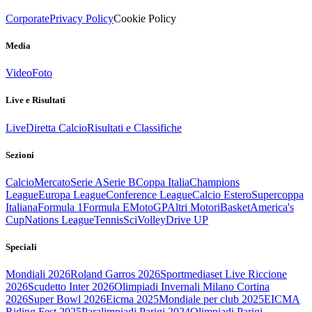
Corporate
Privacy Policy
Cookie Policy
Media
Video
Foto
Live e Risultati
Live
Diretta Calcio
Risultati e Classifiche
Sezioni
Calcio
Mercato
Serie A
Serie B
Coppa Italia
Champions
League
Europa League
Conference League
Calcio Estero
Supercoppa
Italiana
Formula 1
Formula E
MotoGP
Altri Motori
Basket
America's
Cup
Nations League
Tennis
Sci
Volley
Drive UP
Speciali
Mondiali 2026
Roland Garros 2026
Sportmediaset Live Riccione
2026
Scudetto Inter 2026
Olimpiadi Invernali Milano Cortina
2026
Super Bowl 2026
Eicma 2025
Mondiale per club 2025
EICMA
Riding Fest 2025
Paralimpiadi Parigi 2024
Olimpiadi Parigi