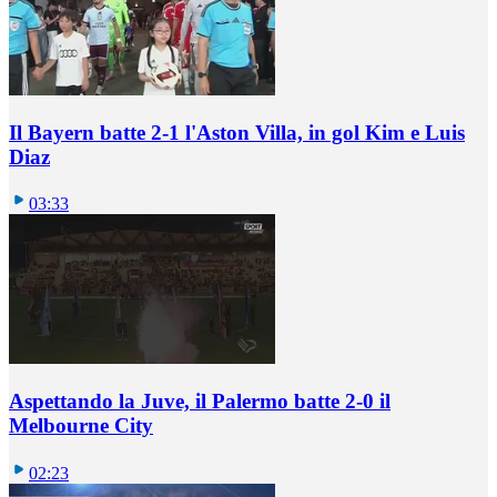
Il Bayern batte 2-1 l'Aston Villa, in gol Kim e Luis
Diaz
03:33
Aspettando la Juve, il Palermo batte 2-0 il
Melbourne City
02:23