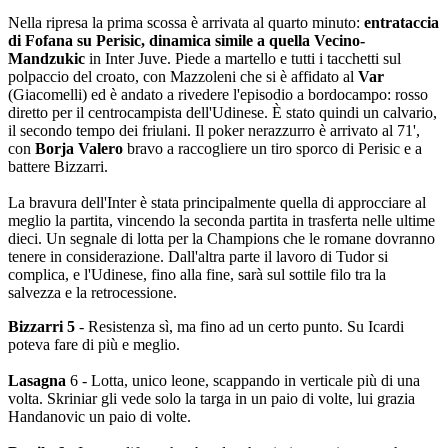
Nella ripresa la prima scossa è arrivata al quarto minuto:
entrataccia
di Fofana su Perisic, dinamica simile a quella Vecino-
Mandzukic
in Inter Juve. Piede a martello e tutti i tacchetti sul
polpaccio del croato, con Mazzoleni che si è affidato al
Var
(Giacomelli) ed è andato a rivedere l'episodio a bordocampo: rosso
diretto per il centrocampista dell'Udinese. È stato quindi un calvario,
il secondo tempo dei friulani. Il poker nerazzurro è arrivato al 71',
con
Borja Valero
bravo a raccogliere un tiro sporco di Perisic e a
battere Bizzarri.
La bravura dell'Inter è stata principalmente quella di approcciare al
meglio la partita, vincendo la seconda partita in trasferta nelle ultime
dieci. Un segnale di lotta per la Champions che le romane dovranno
tenere in considerazione. Dall'altra parte il lavoro di Tudor si
complica, e l'Udinese, fino alla fine, sarà sul sottile filo tra la
salvezza e la retrocessione.
Bizzarri 5
- Resistenza sì, ma fino ad un certo punto. Su Icardi
poteva fare di più e meglio.
Lasagna
6 - Lotta, unico leone, scappando in verticale più di una
volta. Skriniar gli vede solo la targa in un paio di volte, lui grazia
Handanovic un paio di volte.