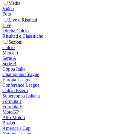
Media
Video
Foto
Live e Risultati
Live
Diretta Calcio
Risultati e Classifiche
Sezioni
Calcio
Mercato
Serie A
Serie B
Coppa Italia
Champions League
Europa League
Conference League
Calcio Estero
Supercoppa Italiana
Formula 1
Formula E
MotoGP
Altri Motori
Basket
America's Cup
Nations League