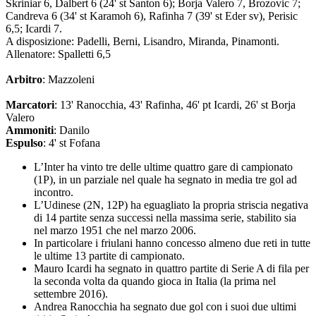
Skriniar 6, Dalbert 6 (24' st Santon 6); Borja Valero 7, Brozovic 7;
Candreva 6 (34' st Karamoh 6), Rafinha 7 (39' st Eder sv), Perisic
6,5; Icardi 7.
A disposizione: Padelli, Berni, Lisandro, Miranda, Pinamonti.
Allenatore: Spalletti 6,5
Arbitro
: Mazzoleni
Marcatori
: 13' Ranocchia, 43' Rafinha, 46' pt Icardi, 26' st Borja
Valero
Ammoniti
: Danilo
Espulso
: 4' st Fofana
L’Inter ha vinto tre delle ultime quattro gare di campionato
(1P), in un parziale nel quale ha segnato in media tre gol ad
incontro.
L’Udinese (2N, 12P) ha eguagliato la propria striscia negativa
di 14 partite senza successi nella massima serie, stabilito sia
nel marzo 1951 che nel marzo 2006.
In particolare i friulani hanno concesso almeno due reti in tutte
le ultime 13 partite di campionato.
Mauro Icardi ha segnato in quattro partite di Serie A di fila per
la seconda volta da quando gioca in Italia (la prima nel
settembre 2016).
Andrea Ranocchia ha segnato due gol con i suoi due ultimi