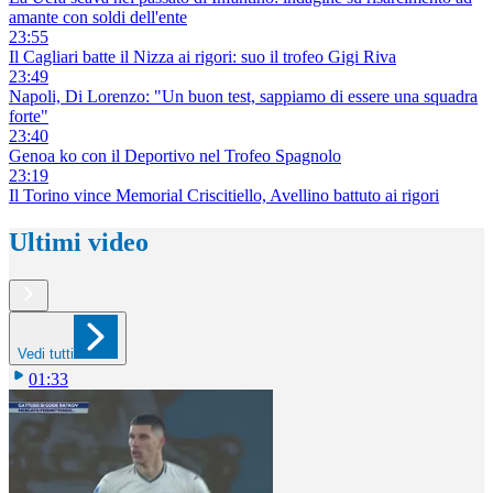
amante con soldi dell'ente
23:55
Il Cagliari batte il Nizza ai rigori: suo il trofeo Gigi Riva
23:49
Napoli, Di Lorenzo: "Un buon test, sappiamo di essere una squadra
forte"
23:40
Genoa ko con il Deportivo nel Trofeo Spagnolo
23:19
Il Torino vince Memorial Criscitiello, Avellino battuto ai rigori
Ultimi video
Vedi tutti
01:33