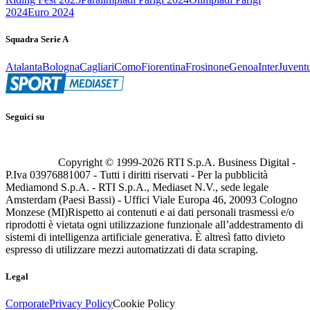
2024
Euro 2024
Squadra Serie A
Atalanta
Bologna
Cagliari
Como
Fiorentina
Frosinone
Genoa
Inter
Juvent
Seguici su
Copyright © 1999-
2026
RTI S.p.A. Business Digital -
P.Iva 03976881007 - Tutti i diritti riservati - Per la pubblicità
Mediamond S.p.A. - RTI S.p.A., Mediaset N.V., sede legale
Amsterdam (Paesi Bassi) - Uffici Viale Europa 46, 20093 Cologno
Monzese (MI)
Rispetto ai contenuti e ai dati personali trasmessi e/o
riprodotti è vietata ogni utilizzazione funzionale all’addestramento di
sistemi di intelligenza artificiale generativa. È altresì fatto divieto
espresso di utilizzare mezzi automatizzati di data scraping.
Legal
Corporate
Privacy Policy
Cookie Policy