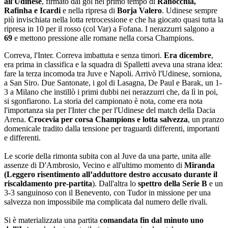
all'Udinese
, firmato dai gol nel primo tempo di
Ranocchia,
Rafinha e Icardi
e nella ripresa di
Borja Valero
. Udinese sempre
più invischiata nella lotta retrocessione e che ha giocato quasi tutta la
ripresa in 10 per il rosso (col Var) a Fofana. I nerazzurri salgono a
69
e mettono pressione alle romane nella corsa Champions.
Correva, l'Inter. Correva imbattuta e senza timori.
Era dicembre
,
era prima in classifica e la squadra di Spalletti aveva una strana idea:
fare la terza incomoda tra Juve e Napoli. Arrivò l'Udinese, sorniona,
a San Siro. Due Santonate, i gol di Lasagna, De Paul e Barak, un 1-
3 a Milano che instillò i primi dubbi nei nerazzurri che, da lì in poi,
si sgonfiarono. La storia del campionato è nota, come era nota
l'importanza sia per l'Inter che per l'Udinese del match della Dacia
Arena.
Crocevia per corsa Champions e lotta salvezza
, un pranzo
domenicale tradito dalla tensione per traguardi differenti, importanti
e differenti.
Le scorie della rimonta subita con al Juve da una parte, unita alle
assenze di D'Ambrosio, Vecino e all'ultimo momento di
Miranda
(Leggero risentimento all’adduttore destro accusato durante il
riscaldamento pre-partita
). Dall'altra lo
spettro della Serie B
e un
3-3 sanguinoso con il Benevento, con Tudor in missione per una
salvezza non impossibile ma complicata dal numero delle rivali.
Si è materializzata una partita
comandata fin dal minuto uno