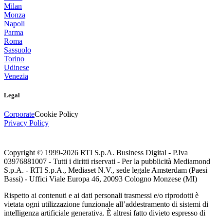
Milan
Monza
Napoli
Parma
Roma
Sassuolo
Torino
Udinese
Venezia
Legal
Corporate
Cookie Policy
Privacy Policy
Copyright © 1999-
2026
RTI S.p.A. Business Digital - P.Iva
03976881007 - Tutti i diritti riservati - Per la pubblicità Mediamond
S.p.A. - RTI S.p.A., Mediaset N.V., sede legale Amsterdam (Paesi
Bassi) - Uffici Viale Europa 46, 20093 Cologno Monzese (MI)
Rispetto ai contenuti e ai dati personali trasmessi e/o riprodotti è
vietata ogni utilizzazione funzionale all’addestramento di sistemi di
intelligenza artificiale generativa. È altresì fatto divieto espresso di