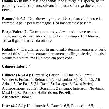
Danilo 6
- In una difesa che sbanda, che si piega e si spezza, ha un
paio di guizzi da capitano, salvando la porta sulla riga due volte su
Perisic.
Ranocchia 6,5
- Non doveva giocare, si è scaldato all'ultimo e ha
spizzato la palla per il vantaggio. Gol importante e pesante.
Borja Valero 7
- Da tempo non si vedeva così attivo e reattivo:
colpa, anche, dell'arrendevolezza del centrocampo dell'Udinese.
Trova il gol, mancava da ottobre.
Rafinha 7
- L'esultanza con la mano sullo stemma nerazzurro, l'urlo
verso i tifosi, lo fanno entrare direttamente nelle grazie degli interisti.
Vellutato e sicuro, ma l'Udinese era poca cosa.
Udinese-Inter 0-4
Udinese (3-5-1-1)
: Bizzarri 5; Larsen 5,5, Danilo 6, Samir 5;
Widmer 6, Fofana 5, Behrami 5 (29' st Jankto sv), Balic 5,5, Ali
Adnan 5; De Paul 5 (51' Barak 5); Lasagna 6 (34' st Perica).
A disposizione: Scuffet, Borsellini, Zampano, Ingelsson, Nuytinck,
Maxi Lopez, Pontisso, Hallfredsson, Pezzella.
Allenatore: Tudor 5
Inter (4-2-3-1)
: Handanovic 6; Cancelo 6,5, Ranocchia 6,5,