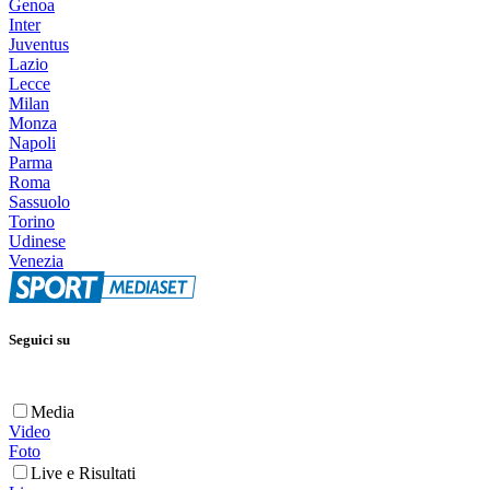
Genoa
Inter
Juventus
Lazio
Lecce
Milan
Monza
Napoli
Parma
Roma
Sassuolo
Torino
Udinese
Venezia
Seguici su
Media
Video
Foto
Live e Risultati