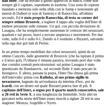
dall'Inter
, che ha trovato il giusto approccio al match, come non
sempre gli è capitato, soprattutto in trasferta. Una sorta di copione
mandato a memoria solo nella sfida con la Samp e nonostante gli
innesti di Dalbert (e non di Santon) e di Ranocchia, all'ultimo
secondo. Ed
è stato proprio Ranocchia, di testa su corner del
sempre ottimo Brozovic
, a togliere il tappo alla voglia dell'Inter di
mettere pressione sulle romane. Un gol, con piccola deviazione di
Lasagna, che ha semplicemente aumentato le certezze dei nerazzurri,
quadrati e sul pezzo, bravi a trovare ampiezza e inserimenti. Per due
volte, sullo 0-0 e sullo 0-1, Danilo si è sostituito a Bizzarri, salvando
sulla riga due gol fatti di Perisic.
In un primo tempo modellato dai colori nerazzurri, spinti da un
ottimo Cancelo, dalle geometrie di Brozovic (che ha ispirato il primo
e il terzo gol), l'Udinese è rimasta passiva, trovando però due volte
due corridoi centrali pericolosissimi: sul primo Lasagna è stato
ipnotizzato da Handanovic, sul secondo Balic è stato pescato in
fuorigioco. E allora, passata la paura, l'Inter l'ha chiusa già prima
dell'intervallo: prima con
Rafinha, al suo primo sigillo in
nerazzurro
, bagnato da un'esultanza da interista d'hoc, poi da
Icardi
, con un destro sul quale Bizzarri poteva fare di più. Il
capitano dell'Inter, a segno per il quarto match consecutivo, sale
a 28 reti in Serie A
, a una lunghezza da Immobile. Solo altri tre
giocatori nella storia dell'Inter erano riusciti a siglare 28 reti in una
stagione: Meazza, Angelillo e Nyers.