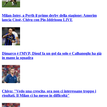
Milan-Inter, a Perth il primo derby della stagione: Amorim
lancia Cissè, Chivu con Pio-Iddrissou LIVE
Dimarco è l'MVP, Diouf fa un gol da solo e Calhanoglu ha già
in mano la squadra
Chivu: "Vedo una crescita, ora non ci interessano troppo i
risultati. Il Milan ci ha messo in difficoltà"