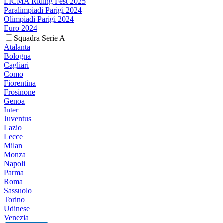
EICMA Riding Fest 2025
Paralimpiadi Parigi 2024
Olimpiadi Parigi 2024
Euro 2024
Squadra Serie A
Atalanta
Bologna
Cagliari
Como
Fiorentina
Frosinone
Genoa
Inter
Juventus
Lazio
Lecce
Milan
Monza
Napoli
Parma
Roma
Sassuolo
Torino
Udinese
Venezia