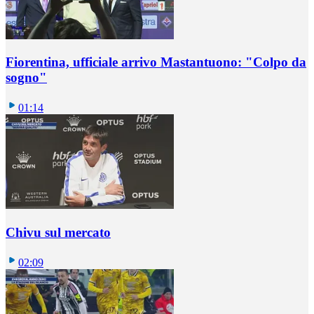
Fiorentina, ufficiale arrivo Mastantuono: "Colpo da
sogno"
01:14
Chivu sul mercato
02:09