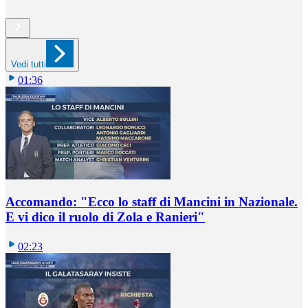
Vedi tutti
01:36
Accomando: "Ecco lo staff di Mancini in Nazionale.
E vi dico il ruolo di Zola e Ranieri"
02:23