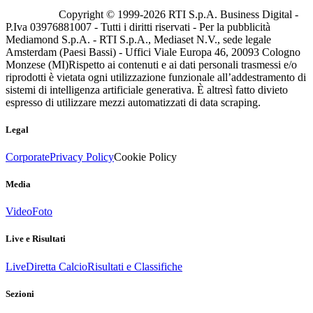
Copyright © 1999-
2026
RTI S.p.A. Business Digital -
P.Iva 03976881007 - Tutti i diritti riservati - Per la pubblicità
Mediamond S.p.A. - RTI S.p.A., Mediaset N.V., sede legale
Amsterdam (Paesi Bassi) - Uffici Viale Europa 46, 20093 Cologno
Monzese (MI)
Rispetto ai contenuti e ai dati personali trasmessi e/o
riprodotti è vietata ogni utilizzazione funzionale all’addestramento di
sistemi di intelligenza artificiale generativa. È altresì fatto divieto
espresso di utilizzare mezzi automatizzati di data scraping.
Legal
Corporate
Privacy Policy
Cookie Policy
Media
Video
Foto
Live e Risultati
Live
Diretta Calcio
Risultati e Classifiche
Sezioni