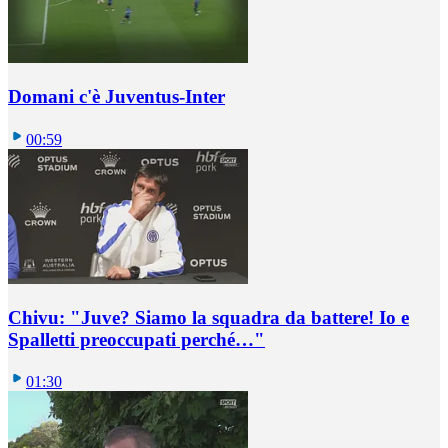
Domani c'è Juventus-Inter
00:59
Chivu: "Juve? Siamo la squadra da battere! Io e
Spalletti preoccupati perché…"
01:30