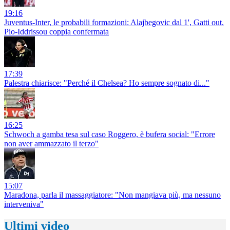
19:16
Juventus-Inter, le probabili formazioni: Alajbegovic dal 1', Gatti out.
Pio-Iddrissou coppia confermata
17:39
Palestra chiarisce: "Perché il Chelsea? Ho sempre sognato di..."
16:25
Schwoch a gamba tesa sul caso Roggero, è bufera social: "Errore
non aver ammazzato il terzo"
15:07
Maradona, parla il massaggiatore: "Non mangiava più, ma nessuno
interveniva"
Ultimi video