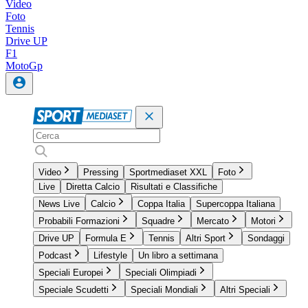
Video
Foto
Tennis
Drive UP
F1
MotoGp
Video
Pressing
Sportmediaset XXL
Foto
Live
Diretta Calcio
Risultati e Classifiche
News Live
Calcio
Coppa Italia
Supercoppa Italiana
Probabili Formazioni
Squadre
Mercato
Motori
Drive UP
Formula E
Tennis
Altri Sport
Sondaggi
Podcast
Lifestyle
Un libro a settimana
Speciali Europei
Speciali Olimpiadi
Speciale Scudetti
Speciali Mondiali
Altri Speciali