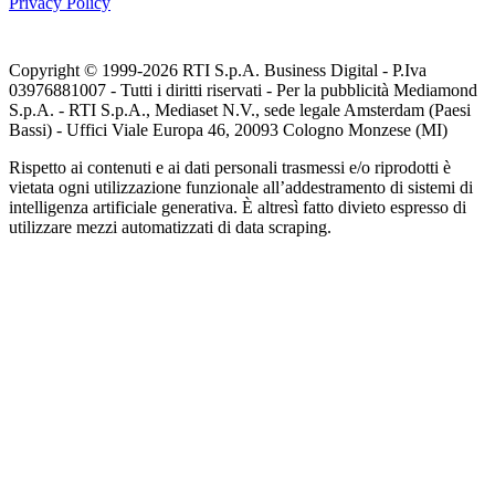
Privacy Policy
Copyright © 1999-
2026
RTI S.p.A. Business Digital - P.Iva
03976881007 - Tutti i diritti riservati - Per la pubblicità Mediamond
S.p.A. - RTI S.p.A., Mediaset N.V., sede legale Amsterdam (Paesi
Bassi) - Uffici Viale Europa 46, 20093 Cologno Monzese (MI)
Rispetto ai contenuti e ai dati personali trasmessi e/o riprodotti è
vietata ogni utilizzazione funzionale all’addestramento di sistemi di
intelligenza artificiale generativa. È altresì fatto divieto espresso di
utilizzare mezzi automatizzati di data scraping.