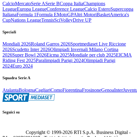
Calcio
Mercato
Serie A
Serie B
Coppa Italia
Champions
League
Europa League
Conference League
Calcio Estero
Supercoppa
Italiana
Formula 1
Formula E
MotoGP
Altri Motori
Basket
America's
Cup
Nations League
Tennis
Sci
Volley
Drive UP
Speciali
Mondiali 2026
Roland Garros 2026
Sportmediaset Live Riccione
2026
Scudetto Inter 2026
Olimpiadi Invernali Milano Cortina
2026
Super Bowl 2026
Eicma 2025
Mondiale per club 2025
EICMA
Riding Fest 2025
Paralimpiadi Parigi 2024
Olimpiadi Parigi
2024
Euro 2024
Squadra Serie A
Atalanta
Bologna
Cagliari
Como
Fiorentina
Frosinone
Genoa
Inter
Juvent
Seguici su
Copyright © 1999-
2026
RTI S.p.A. Business Digital -