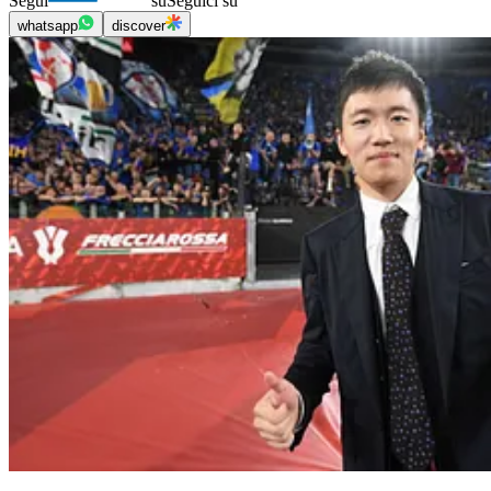
Segui
su
Seguici su
whatsapp
discover