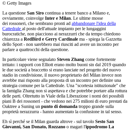
© Getty Images
La questione
San Siro
continua a tenere banco a Milano e,
ovviamente, coinvolge
Inter e Milan
. Le ultime mosse
dei rossoneri, che sembrano pronti ad
abbandonare l'idea della
Cattedrale
al posto dell'attuale impianto per le lungaggini
burocratiche, non piacciono ai nerazzurri che da tempo chiedono
chiarezza a
RedBird e Gerry Cardinale
ma - spiega la Gazzetta
dello Sport - non sarebbero mai riusciti ad avere un incontro per
parlare a quattrocchi della questione.
In particolare viene segnalato
Steven Zhang
come fortemente
irritato: i rapporti con Elliott erano molto buoni sin dal 2019 quando
le due società a braccetto si erano lanciate nel progetto del nuovo
stadio in condivisione, il nuovo proprietario del Milan invece non
avrebbe mai risposto alla proposta di un incontro per definire una
strategia comune per la Cattedrale. Una "scortesia istituzionale" che
la famiglia Zhang non si aspettava e che potrebbe portare alla rottura
delle parti. Oltretutto in Viale della Liberazione i nomi dei possibili
piani B dei rossoneri - che vedono nei 275 milioni di euro prestati da
Oaktree a Suning un
punto di domanda
troppo grande sulla
proprietà nerazzurra - hanno aumentato la confusione in tal senso.
Eh sì perché se il Milan guarda altrove - sul tavolo
Sesto San
Giovanni, San Donato, Rozzano
o magari l'
ippodromo La