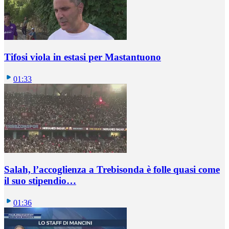
Tifosi viola in estasi per Mastantuono
01:33
Salah, l’accoglienza a Trebisonda è folle quasi come
il suo stipendio…
01:36