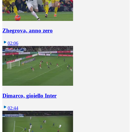
Zhegrova, anno zero
02:06
Dimarco, gioiello Inter
02:44