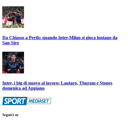
Da Chiasso a Perth: quando Inter-Milan si gioca lontano da
San Siro
Inter, i big di nuovo al lavoro: Lautaro, Thuram e Stones
domenica ad Appiano
Seguici su