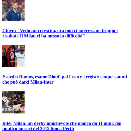
Chivu: "Vedo una crescita, ora non ci interessano troppo i
risultati. Il Milan ci ha messo in difficoltà"
Esordio Ramos, esame Diouf, poi Leao e i registi: cinque spunti
che può darci Milan-Inter
Inter-Milan, un derby amichevole che manca da 11 anni: dai
quattro incroci del 2015 fino a Perth