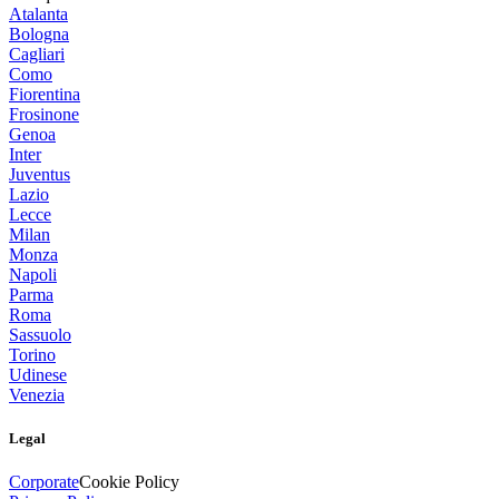
Atalanta
Bologna
Cagliari
Como
Fiorentina
Frosinone
Genoa
Inter
Juventus
Lazio
Lecce
Milan
Monza
Napoli
Parma
Roma
Sassuolo
Torino
Udinese
Venezia
Legal
Corporate
Cookie Policy