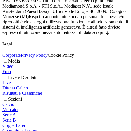
P.Iva 03976881007 - Tutti i diritti riservati - Per la pubblicità
Mediamond S.p.A. - RTI S.p.A., Mediaset N.V., sede legale
Amsterdam (Paesi Bassi) - Uffici Viale Europa 46, 20093 Cologno
Monzese (MI)
Rispetto ai contenuti e ai dati personali trasmessi e/o
riprodotti è vietata ogni utilizzazione funzionale all’addestramento di
sistemi di intelligenza artificiale generativa. È altresì fatto divieto
espresso di utilizzare mezzi automatizzati di data scraping.
Legal
Corporate
Privacy Policy
Cookie Policy
Media
Video
Foto
Live e Risultati
Live
Diretta Calcio
Risultati e Classifiche
Sezioni
Calcio
Mercato
Serie A
Serie B
Coppa Italia
Champions League