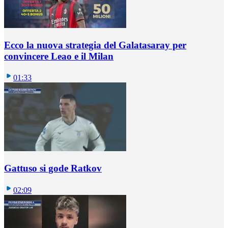
Ecco la nuova strategia del Galatasaray per
convincere Leao e il Milan
01:33
Gattuso si gode Ratkov
02:09