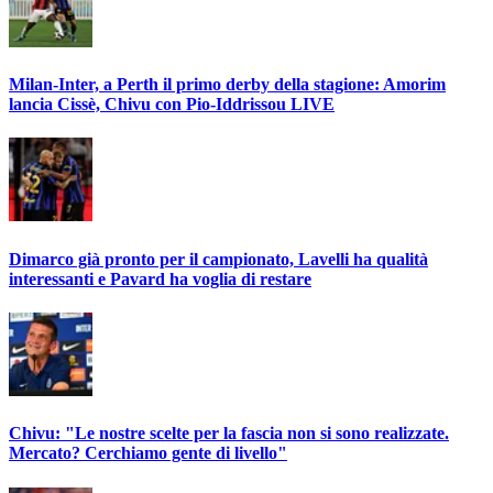
Milan-Inter, a Perth il primo derby della stagione: Amorim
lancia Cissè, Chivu con Pio-Iddrissou LIVE
Dimarco già pronto per il campionato, Lavelli ha qualità
interessanti e Pavard ha voglia di restare
Chivu: "Le nostre scelte per la fascia non si sono realizzate.
Mercato? Cerchiamo gente di livello"