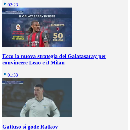
02:23
Ecco la nuova strategia del Galatasaray per
convincere Leao e il Milan
01:33
Gattuso si gode Ratkov