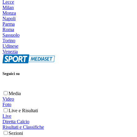
Lecce
Milan
Monza
Napoli
Parma
Roma
Sassuolo
Torino
Udinese
Venezia
Seguici su
Media
Video
Foto
Live e Risultati
Live
Diretta Calcio
Risultati e Classifiche
Sezioni