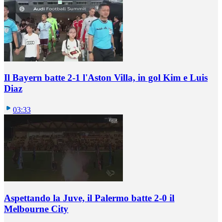
Il Bayern batte 2-1 l'Aston Villa, in gol Kim e Luis
Diaz
03:33
Aspettando la Juve, il Palermo batte 2-0 il
Melbourne City