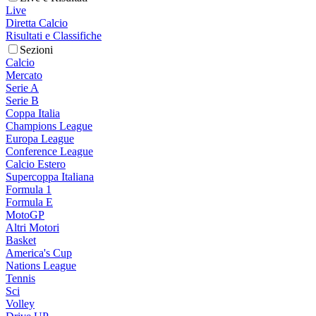
Live
Diretta Calcio
Risultati e Classifiche
Sezioni
Calcio
Mercato
Serie A
Serie B
Coppa Italia
Champions League
Europa League
Conference League
Calcio Estero
Supercoppa Italiana
Formula 1
Formula E
MotoGP
Altri Motori
Basket
America's Cup
Nations League
Tennis
Sci
Volley