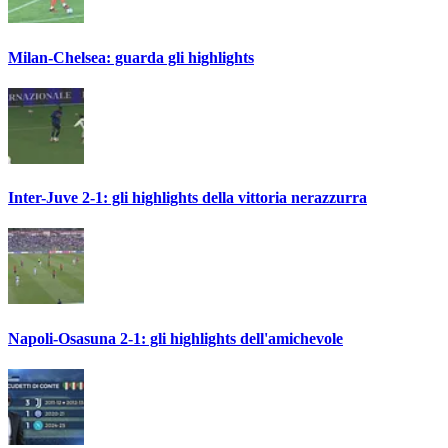
Milan-Chelsea: guarda gli highlights
Inter-Juve 2-1: gli highlights della vittoria nerazzurra
Napoli-Osasuna 2-1: gli highlights dell'amichevole