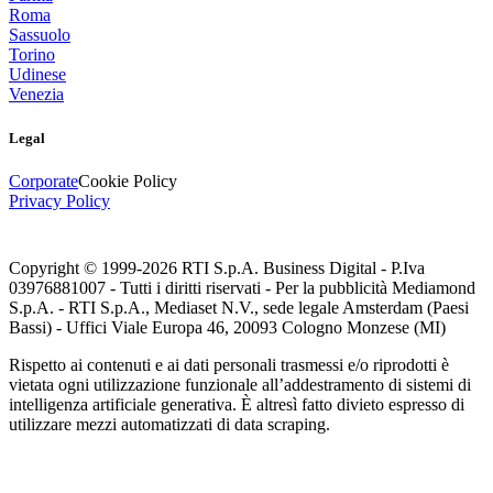
Roma
Sassuolo
Torino
Udinese
Venezia
Legal
Corporate
Cookie Policy
Privacy Policy
Copyright © 1999-
2026
RTI S.p.A. Business Digital - P.Iva
03976881007 - Tutti i diritti riservati - Per la pubblicità Mediamond
S.p.A. - RTI S.p.A., Mediaset N.V., sede legale Amsterdam (Paesi
Bassi) - Uffici Viale Europa 46, 20093 Cologno Monzese (MI)
Rispetto ai contenuti e ai dati personali trasmessi e/o riprodotti è
vietata ogni utilizzazione funzionale all’addestramento di sistemi di
intelligenza artificiale generativa. È altresì fatto divieto espresso di
utilizzare mezzi automatizzati di data scraping.