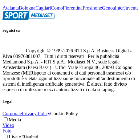
Atalanta
Bologna
Cagliari
Como
Fiorentina
Frosinone
Genoa
Inter
Juvent
Seguici su
Copyright © 1999-
2026
RTI S.p.A. Business Digital -
P.Iva 03976881007 - Tutti i diritti riservati - Per la pubblicità
Mediamond S.p.A. - RTI S.p.A., Mediaset N.V., sede legale
Amsterdam (Paesi Bassi) - Uffici Viale Europa 46, 20093 Cologno
Monzese (MI)
Rispetto ai contenuti e ai dati personali trasmessi e/o
riprodotti è vietata ogni utilizzazione funzionale all’addestramento di
sistemi di intelligenza artificiale generativa. È altresì fatto divieto
espresso di utilizzare mezzi automatizzati di data scraping.
Legal
Corporate
Privacy Policy
Cookie Policy
Media
Video
Foto
Live e Risultati