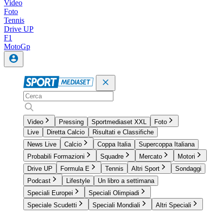
Video
Foto
Tennis
Drive UP
F1
MotoGp
Video
Pressing
Sportmediaset XXL
Foto
Live
Diretta Calcio
Risultati e Classifiche
News Live
Calcio
Coppa Italia
Supercoppa Italiana
Probabili Formazioni
Squadre
Mercato
Motori
Drive UP
Formula E
Tennis
Altri Sport
Sondaggi
Podcast
Lifestyle
Un libro a settimana
Speciali Europei
Speciali Olimpiadi
Speciale Scudetti
Speciali Mondiali
Altri Speciali