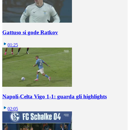
Gattuso si gode Ratkov
01:25
Napoli-Celta Vigo 1-1: guarda gli highlights
02:05