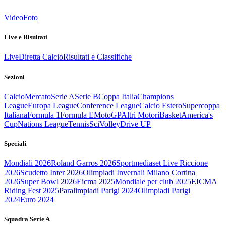
Video
Foto
Live e Risultati
Live
Diretta Calcio
Risultati e Classifiche
Sezioni
Calcio
Mercato
Serie A
Serie B
Coppa Italia
Champions
League
Europa League
Conference League
Calcio Estero
Supercoppa
Italiana
Formula 1
Formula E
MotoGP
Altri Motori
Basket
America's
Cup
Nations League
Tennis
Sci
Volley
Drive UP
Speciali
Mondiali 2026
Roland Garros 2026
Sportmediaset Live Riccione
2026
Scudetto Inter 2026
Olimpiadi Invernali Milano Cortina
2026
Super Bowl 2026
Eicma 2025
Mondiale per club 2025
EICMA
Riding Fest 2025
Paralimpiadi Parigi 2024
Olimpiadi Parigi
2024
Euro 2024
Squadra Serie A