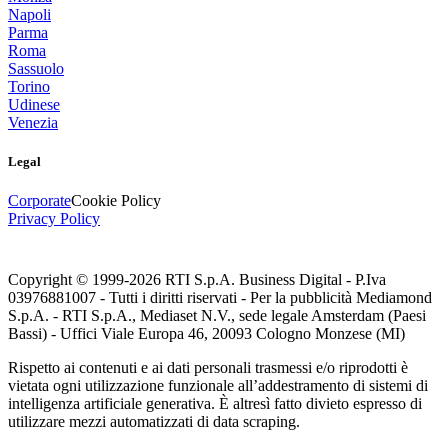
Napoli
Parma
Roma
Sassuolo
Torino
Udinese
Venezia
Legal
Corporate
Cookie Policy
Privacy Policy
Copyright © 1999-
2026
RTI S.p.A. Business Digital - P.Iva
03976881007 - Tutti i diritti riservati - Per la pubblicità Mediamond
S.p.A. - RTI S.p.A., Mediaset N.V., sede legale Amsterdam (Paesi
Bassi) - Uffici Viale Europa 46, 20093 Cologno Monzese (MI)
Rispetto ai contenuti e ai dati personali trasmessi e/o riprodotti è
vietata ogni utilizzazione funzionale all’addestramento di sistemi di
intelligenza artificiale generativa. È altresì fatto divieto espresso di
utilizzare mezzi automatizzati di data scraping.