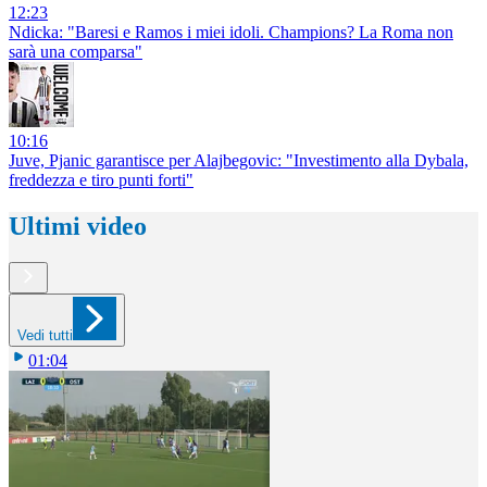
12:23
Ndicka: "Baresi e Ramos i miei idoli. Champions? La Roma non
sarà una comparsa"
10:16
Juve, Pjanic garantisce per Alajbegovic: "Investimento alla Dybala,
freddezza e tiro punti forti"
Ultimi video
Vedi tutti
01:04