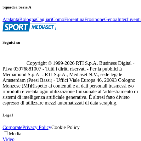
Squadra Serie A
Atalanta
Bologna
Cagliari
Como
Fiorentina
Frosinone
Genoa
Inter
Juvent
Seguici su
Copyright © 1999-
2026
RTI S.p.A. Business Digital -
P.Iva 03976881007 - Tutti i diritti riservati - Per la pubblicità
Mediamond S.p.A. - RTI S.p.A., Mediaset N.V., sede legale
Amsterdam (Paesi Bassi) - Uffici Viale Europa 46, 20093 Cologno
Monzese (MI)
Rispetto ai contenuti e ai dati personali trasmessi e/o
riprodotti è vietata ogni utilizzazione funzionale all’addestramento di
sistemi di intelligenza artificiale generativa. È altresì fatto divieto
espresso di utilizzare mezzi automatizzati di data scraping.
Legal
Corporate
Privacy Policy
Cookie Policy
Media
Video