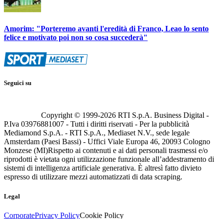
Amorim: "Porteremo avanti l'eredità di Franco, Leao lo sento
felice e motivato poi non so cosa succederà"
Seguici su
Copyright © 1999-
2026
RTI S.p.A. Business Digital -
P.Iva 03976881007 - Tutti i diritti riservati - Per la pubblicità
Mediamond S.p.A. - RTI S.p.A., Mediaset N.V., sede legale
Amsterdam (Paesi Bassi) - Uffici Viale Europa 46, 20093 Cologno
Monzese (MI)
Rispetto ai contenuti e ai dati personali trasmessi e/o
riprodotti è vietata ogni utilizzazione funzionale all’addestramento di
sistemi di intelligenza artificiale generativa. È altresì fatto divieto
espresso di utilizzare mezzi automatizzati di data scraping.
Legal
Corporate
Privacy Policy
Cookie Policy