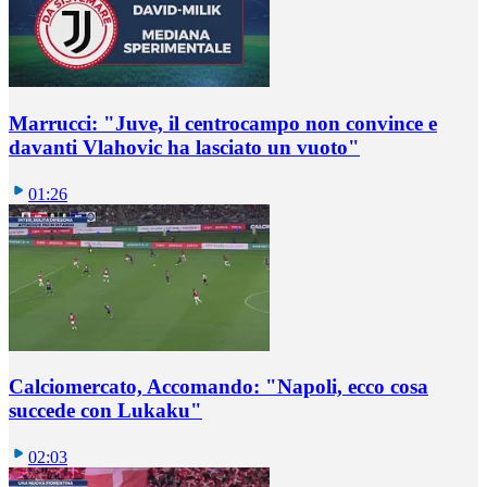
Marrucci: "Juve, il centrocampo non convince e
davanti Vlahovic ha lasciato un vuoto"
01:26
Calciomercato, Accomando: "Napoli, ecco cosa
succede con Lukaku"
02:03