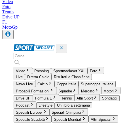
Video
Foto
Tennis
Drive UP
F1
MotoGp
Video
Pressing
Sportmediaset XXL
Foto
Live
Diretta Calcio
Risultati e Classifiche
News Live
Calcio
Coppa Italia
Supercoppa Italiana
Probabili Formazioni
Squadre
Mercato
Motori
Drive UP
Formula E
Tennis
Altri Sport
Sondaggi
Podcast
Lifestyle
Un libro a settimana
Speciali Europei
Speciali Olimpiadi
Speciale Scudetti
Speciali Mondiali
Altri Speciali