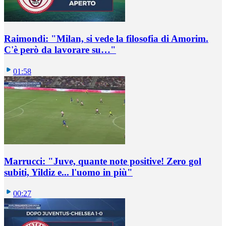
Raimondi: "Milan, si vede la filosofia di Amorim.
C'è però da lavorare su…"
01:58
Marrucci: "Juve, quante note positive! Zero gol
subiti, Yildiz e... l'uomo in più"
00:27