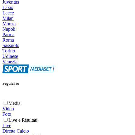
Juventus
Lazio
Lecce
Milan
Monza
Napoli
Parma
Roma
Sassuolo
Torino
Udinese
Venezia
Seguici su
Media
Video
Foto
Live e Risultati
Live
Diretta Calcio