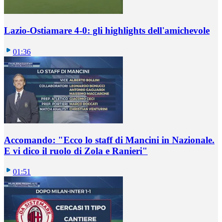
Lazio-Ostiamare 4-0: gli highlights dell'amichevole
01:36
Accomando: "Ecco lo staff di Mancini in Nazionale.
E vi dico il ruolo di Zola e Ranieri"
01:51