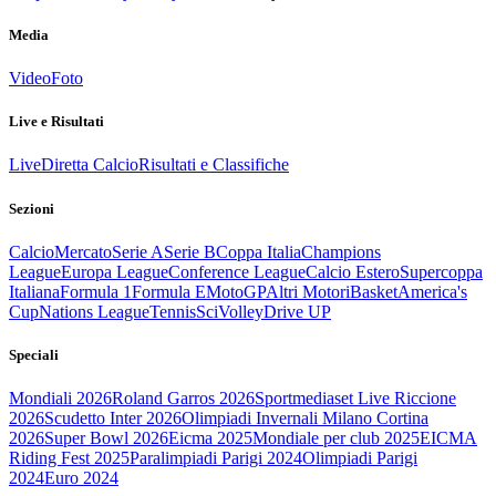
Media
Video
Foto
Live e Risultati
Live
Diretta Calcio
Risultati e Classifiche
Sezioni
Calcio
Mercato
Serie A
Serie B
Coppa Italia
Champions
League
Europa League
Conference League
Calcio Estero
Supercoppa
Italiana
Formula 1
Formula E
MotoGP
Altri Motori
Basket
America's
Cup
Nations League
Tennis
Sci
Volley
Drive UP
Speciali
Mondiali 2026
Roland Garros 2026
Sportmediaset Live Riccione
2026
Scudetto Inter 2026
Olimpiadi Invernali Milano Cortina
2026
Super Bowl 2026
Eicma 2025
Mondiale per club 2025
EICMA
Riding Fest 2025
Paralimpiadi Parigi 2024
Olimpiadi Parigi
2024
Euro 2024