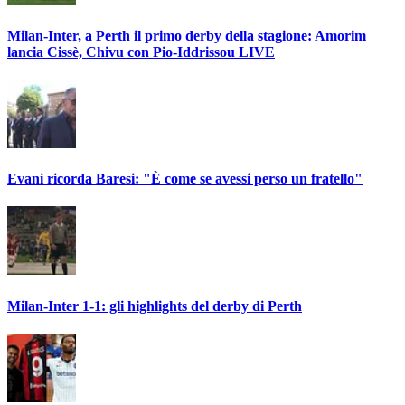
Milan-Inter, a Perth il primo derby della stagione: Amorim
lancia Cissè, Chivu con Pio-Iddrissou LIVE
Evani ricorda Baresi: "È come se avessi perso un fratello"
Milan-Inter 1-1: gli highlights del derby di Perth