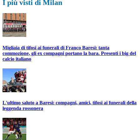
I più visti di Milan
Migliaia di tifosi ai funerali di Franco Baresi: tanta
commozione, gli ex compagni portano la bara. Presenti i big del
calcio italiano
L'ultimo saluto a Baresi: compagni, amici, tifosi ai funerali della
leggenda rossonera