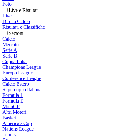
Foto
Live e Risultati
Live
Diretta Calcio
Risultati e Classifiche
Sezioni
Calcio
Mercato
Serie A
Serie B
Coppa Italia
Champions League
Europa League
Conference League
Calcio Estero
Supercoppa Italiana
Formula 1
Formula E
MotoGP
Altri Motori
Basket
America's Cup
Nations League
Tennis