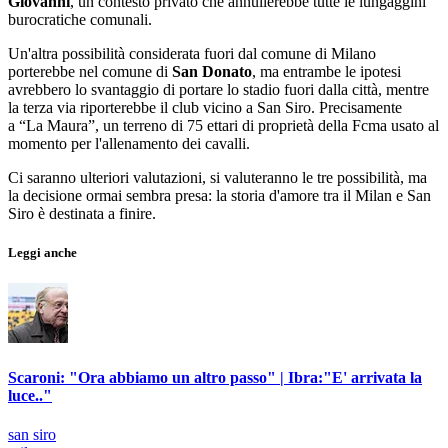
Giovanni
, un contesto privato che annullerebbe tutte le lungaggini
burocratiche comunali.
Un'altra possibilità considerata fuori dal comune di Milano
porterebbe nel comune di
San Donato
, ma entrambe le ipotesi
avrebbero lo svantaggio di portare lo stadio fuori dalla città, mentre
la terza via riporterebbe il club vicino a San Siro. Precisamente
a “La Maura”, un terreno di 75 ettari di proprietà della Fcma usato al
momento per l'allenamento dei cavalli.
Ci saranno ulteriori valutazioni, si valuteranno le tre possibilità, ma
la decisione ormai sembra presa: la storia d'amore tra il Milan e San
Siro è destinata a finire.
Leggi anche
Scaroni: "Ora abbiamo un altro passo" | Ibra:"E' arrivata la
luce.."
san siro