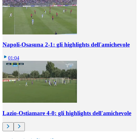
Napoli-Osasuna 2-1: gli highlights dell'amichevole
01:04
Lazio-Ostiamare 4-0: gli highlights dell'amichevole