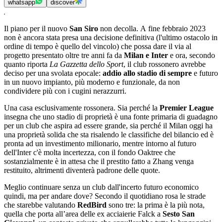
whatsapp
discover
Il piano per il nuovo
San Siro
non decolla. A fine febbraio 2023
non è ancora stata presa una decisione definitiva (l'ultimo ostacolo in
ordine di tempo è quello del vincolo) che possa dare il via al
progetto presentato oltre tre anni fa da
Milan e Inter
e ora, secondo
quanto riporta
La Gazzetta dello Sport
, il club rossonero avrebbe
deciso per una svolata epocale:
addio allo stadio di sempre
e futuro
in un nuovo impianto, più moderno e funzionale, da non
condividere più con i cugini nerazzurri.
Una casa esclusivamente rossonera. Sia perché la
Premier League
insegna che uno stadio di proprietà è una fonte primaria di guadagno
per un club che aspira ad essere grande, sia perché il Milan oggi ha
una proprietà solida che sta risalendo le classifiche del bilancio ed è
pronta ad un investimento milionario, mentre intorno al futuro
dell'Inter c'è molta incertezza, con il fondo Oaktree che
sostanzialmente è in attesa che il prestito fatto a Zhang venga
restituito, altrimenti diventerà padrone delle quote.
Meglio continuare senza un club dall'incerto futuro economico
quindi, ma per andare dove? Secondo il quotidiano rosa le strade
che starebbe valutando
RedBird
sono tre: la prima è la più nota,
quella che porta all’area delle ex acciaierie Falck a
Sesto San