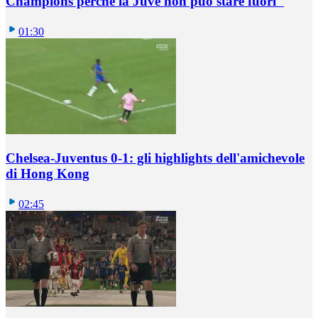
Champions perché la Juve non può stare fuori"
01:30
Chelsea-Juventus 0-1: gli highlights dell'amichevole
di Hong Kong
02:45