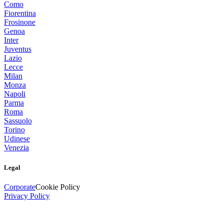
Como
Fiorentina
Frosinone
Genoa
Inter
Juventus
Lazio
Lecce
Milan
Monza
Napoli
Parma
Roma
Sassuolo
Torino
Udinese
Venezia
Legal
Corporate
Cookie Policy
Privacy Policy