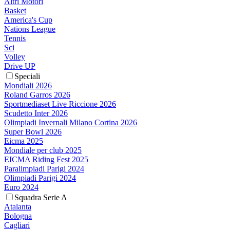
Altri Motori
Basket
America's Cup
Nations League
Tennis
Sci
Volley
Drive UP
Speciali
Mondiali 2026
Roland Garros 2026
Sportmediaset Live Riccione 2026
Scudetto Inter 2026
Olimpiadi Invernali Milano Cortina 2026
Super Bowl 2026
Eicma 2025
Mondiale per club 2025
EICMA Riding Fest 2025
Paralimpiadi Parigi 2024
Olimpiadi Parigi 2024
Euro 2024
Squadra Serie A
Atalanta
Bologna
Cagliari