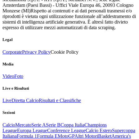
Amsterdam (Paesi Bassi) - Uffici Viale Europa 46, 20093 Cologno
Monzese (MI)
Rispetto ai contenuti e ai dati personali trasmessi e/o
riprodotti è vietata ogni utilizzazione funzionale all’addestramento di
sistemi di intelligenza artificiale generativa. È altresì fatto divieto
espresso di utilizzare mezzi automatizzati di data scraping.
Legal
Corporate
Privacy Policy
Cookie Policy
Media
Video
Foto
Live e Risultati
Live
Diretta Calcio
Risultati e Classifiche
Sezioni
Calcio
Mercato
Serie A
Serie B
Coppa Italia
Champions
League
Europa League
Conference League
Calcio Estero
Supercoppa
Italiana
Formula 1
Formula E
MotoGP
Altri Motori
Basket
America's