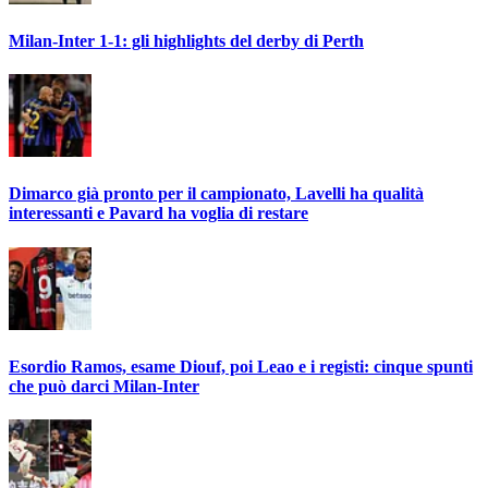
Milan-Inter 1-1: gli highlights del derby di Perth
Dimarco già pronto per il campionato, Lavelli ha qualità
interessanti e Pavard ha voglia di restare
Esordio Ramos, esame Diouf, poi Leao e i registi: cinque spunti
che può darci Milan-Inter