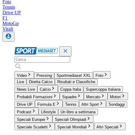
Foto
Tennis
Drive UP
F1
MotoGp
Virali
Video
Pressing
Sportmediaset XXL
Foto
Live
Diretta Calcio
Risultati e Classifiche
News Live
Calcio
Coppa Italia
Supercoppa Italiana
Probabili Formazioni
Squadre
Mercato
Motori
Drive UP
Formula E
Tennis
Altri Sport
Sondaggi
Podcast
Lifestyle
Un libro a settimana
Speciali Europei
Speciali Olimpiadi
Speciale Scudetti
Speciali Mondiali
Altri Speciali