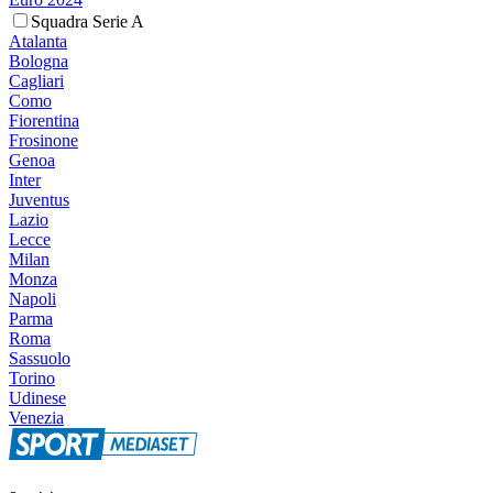
Squadra Serie A
Atalanta
Bologna
Cagliari
Como
Fiorentina
Frosinone
Genoa
Inter
Juventus
Lazio
Lecce
Milan
Monza
Napoli
Parma
Roma
Sassuolo
Torino
Udinese
Venezia