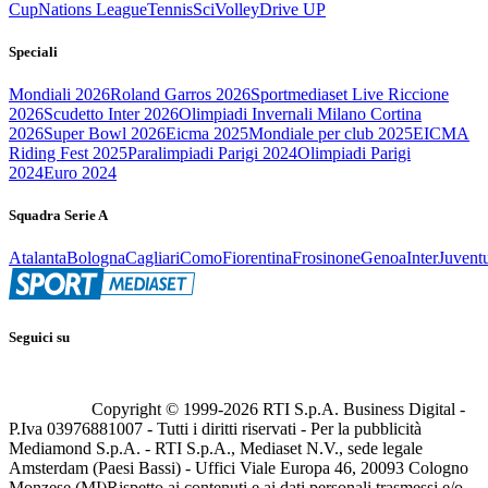
Cup
Nations League
Tennis
Sci
Volley
Drive UP
Speciali
Mondiali 2026
Roland Garros 2026
Sportmediaset Live Riccione
2026
Scudetto Inter 2026
Olimpiadi Invernali Milano Cortina
2026
Super Bowl 2026
Eicma 2025
Mondiale per club 2025
EICMA
Riding Fest 2025
Paralimpiadi Parigi 2024
Olimpiadi Parigi
2024
Euro 2024
Squadra Serie A
Atalanta
Bologna
Cagliari
Como
Fiorentina
Frosinone
Genoa
Inter
Juvent
Seguici su
Copyright © 1999-
2026
RTI S.p.A. Business Digital -
P.Iva 03976881007 - Tutti i diritti riservati - Per la pubblicità
Mediamond S.p.A. - RTI S.p.A., Mediaset N.V., sede legale
Amsterdam (Paesi Bassi) - Uffici Viale Europa 46, 20093 Cologno
Monzese (MI)
Rispetto ai contenuti e ai dati personali trasmessi e/o