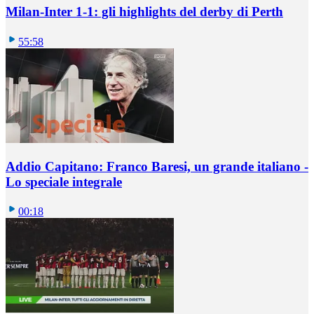
Milan-Inter 1-1: gli highlights del derby di Perth
55:58
Addio Capitano: Franco Baresi, un grande italiano -
Lo speciale integrale
00:18