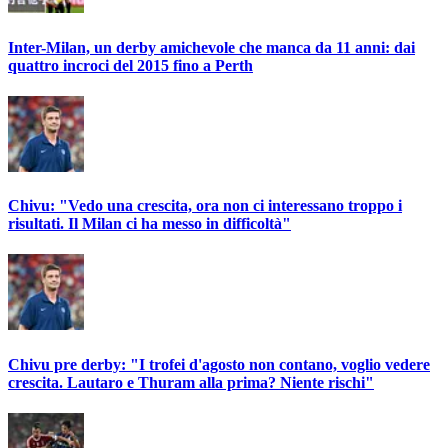
Inter-Milan, un derby amichevole che manca da 11 anni: dai
quattro incroci del 2015 fino a Perth
Chivu: "Vedo una crescita, ora non ci interessano troppo i
risultati. Il Milan ci ha messo in difficoltà"
Chivu pre derby: "I trofei d'agosto non contano, voglio vedere
crescita. Lautaro e Thuram alla prima? Niente rischi"