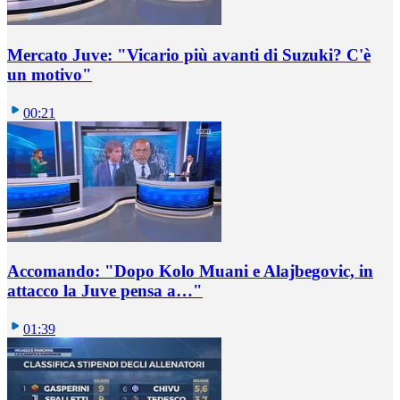
Mercato Juve: "Vicario più avanti di Suzuki? C'è
un motivo"
00:21
Accomando: "Dopo Kolo Muani e Alajbegovic, in
attacco la Juve pensa a…"
01:39