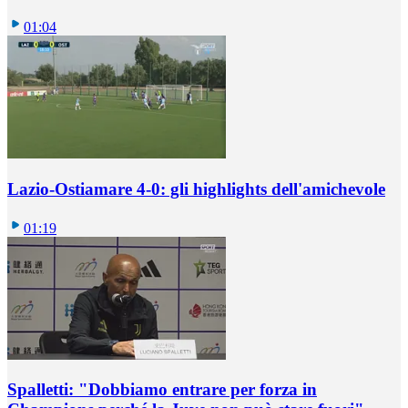
01:04
Lazio-Ostiamare 4-0: gli highlights dell'amichevole
01:19
Spalletti: "Dobbiamo entrare per forza in