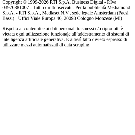
Copyright © 1999-
2026
RTI S.p.A. Business Digital - P.Iva
03976881007 - Tutti i diritti riservati - Per la pubblicità Mediamond
S.p.A. - RTI S.p.A., Mediaset N.V., sede legale Amsterdam (Paesi
Bassi) - Uffici Viale Europa 46, 20093 Cologno Monzese (MI)
Rispetto ai contenuti e ai dati personali trasmessi e/o riprodotti è
vietata ogni utilizzazione funzionale all’addestramento di sistemi di
intelligenza artificiale generativa. È altresì fatto divieto espresso di
utilizzare mezzi automatizzati di data scraping.