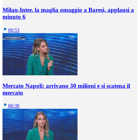
Milan-Inter, la maglia omaggio a Baresi, applausi a
minuto 6
00:53
Mercato Napoli: arrivano 30 milioni e si scatena il
mercato
00:39