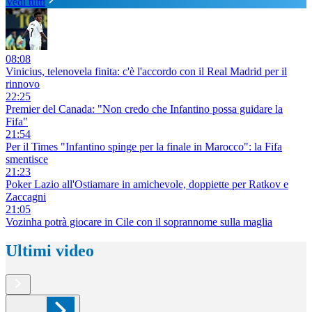
Vedi tutti
08:08
Vinicius, telenovela finita: c'è l'accordo con il Real Madrid per il
rinnovo
22:25
Premier del Canada: "Non credo che Infantino possa guidare la
Fifa"
21:54
Per il Times "Infantino spinge per la finale in Marocco": la Fifa
smentisce
21:23
Poker Lazio all'Ostiamare in amichevole, doppiette per Ratkov e
Zaccagni
21:05
Vozinha potrà giocare in Cile con il soprannome sulla maglia
Ultimi video