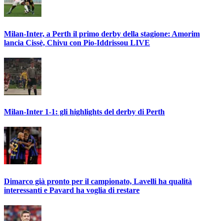
Milan-Inter, a Perth il primo derby della stagione: Amorim
lancia Cissè, Chivu con Pio-Iddrissou LIVE
Milan-Inter 1-1: gli highlights del derby di Perth
Dimarco già pronto per il campionato, Lavelli ha qualità
interessanti e Pavard ha voglia di restare