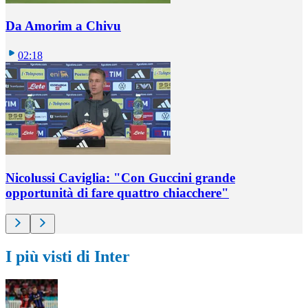
Da Amorim a Chivu
02:18
Nicolussi Caviglia: "Con Guccini grande
opportunità di fare quattro chiacchere"
I più visti di Inter