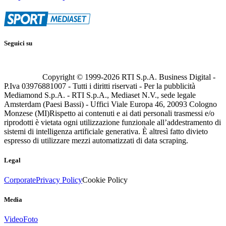
Seguici su
Copyright © 1999-
2026
RTI S.p.A. Business Digital -
P.Iva 03976881007 - Tutti i diritti riservati - Per la pubblicità
Mediamond S.p.A. - RTI S.p.A., Mediaset N.V., sede legale
Amsterdam (Paesi Bassi) - Uffici Viale Europa 46, 20093 Cologno
Monzese (MI)
Rispetto ai contenuti e ai dati personali trasmessi e/o
riprodotti è vietata ogni utilizzazione funzionale all’addestramento di
sistemi di intelligenza artificiale generativa. È altresì fatto divieto
espresso di utilizzare mezzi automatizzati di data scraping.
Legal
Corporate
Privacy Policy
Cookie Policy
Media
Video
Foto