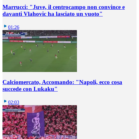
Marrucci: "Juve, il centrocampo non convince e
davanti Vlahovic ha lasciato un vuoto"
01:26
Calciomercato, Accomando: "Napoli, ecco cosa
succede con Lukaku"
02:03