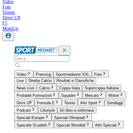
Video
Foto
Tennis
Drive UP
F1
MotoGp
Video
Pressing
Sportmediaset XXL
Foto
Live
Diretta Calcio
Risultati e Classifiche
News Live
Calcio
Coppa Italia
Supercoppa Italiana
Probabili Formazioni
Squadre
Mercato
Motori
Drive UP
Formula E
Tennis
Altri Sport
Sondaggi
Podcast
Lifestyle
Un libro a settimana
Speciali Europei
Speciali Olimpiadi
Speciale Scudetti
Speciali Mondiali
Altri Speciali