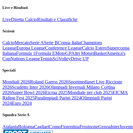
Live e Risultati
Live
Diretta Calcio
Risultati e Classifiche
Sezioni
Calcio
Mercato
Serie A
Serie B
Coppa Italia
Champions
League
Europa League
Conference League
Calcio Estero
Supercoppa
Italiana
Formula 1
Formula E
MotoGP
Altri Motori
Basket
America's
Cup
Nations League
Tennis
Sci
Volley
Drive UP
Speciali
Mondiali 2026
Roland Garros 2026
Sportmediaset Live Riccione
2026
Scudetto Inter 2026
Olimpiadi Invernali Milano Cortina
2026
Super Bowl 2026
Eicma 2025
Mondiale per club 2025
EICMA
Riding Fest 2025
Paralimpiadi Parigi 2024
Olimpiadi Parigi
2024
Euro 2024
Squadra Serie A
Atalanta
Bologna
Cagliari
Como
Fiorentina
Frosinone
Genoa
Inter
Juvent