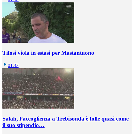
Tifosi viola in estasi per Mastantuono
01:33
Salah, l’accoglienza a Trebisonda è folle quasi come
il suo stipendio…