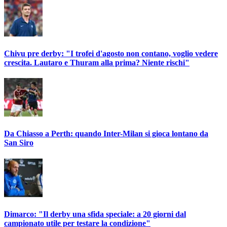
Chivu pre derby: "I trofei d'agosto non contano, voglio vedere
crescita. Lautaro e Thuram alla prima? Niente rischi"
Da Chiasso a Perth: quando Inter-Milan si gioca lontano da
San Siro
Dimarco: "Il derby una sfida speciale: a 20 giorni dal
campionato utile per testare la condizione"