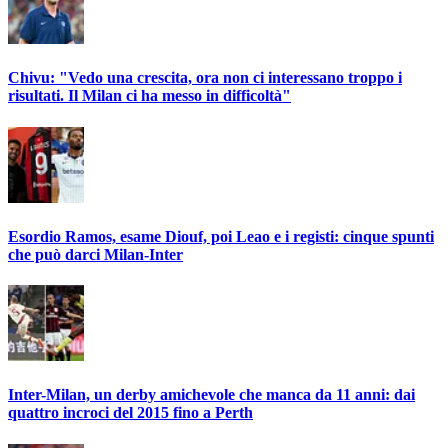
Chivu: "Vedo una crescita, ora non ci interessano troppo i
risultati. Il Milan ci ha messo in difficoltà"
Esordio Ramos, esame Diouf, poi Leao e i registi: cinque spunti
che può darci Milan-Inter
Inter-Milan, un derby amichevole che manca da 11 anni: dai
quattro incroci del 2015 fino a Perth