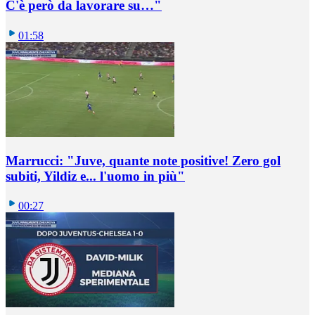
C'è però da lavorare su…"
01:58
Marrucci: "Juve, quante note positive! Zero gol
subiti, Yildiz e... l'uomo in più"
00:27