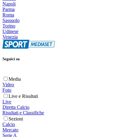
Napoli
Parma
Roma
Sassuolo
Torino
Udinese
Venezia
Seguici su
Media
Video
Foto
Live e Risultati
Live
Diretta Calcio
Risultati e Classifiche
Sezioni
Calcio
Mercato
Serie A