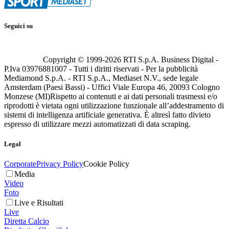
Seguici su
Copyright © 1999-
2026
RTI S.p.A. Business Digital -
P.Iva 03976881007 - Tutti i diritti riservati - Per la pubblicità
Mediamond S.p.A. - RTI S.p.A., Mediaset N.V., sede legale
Amsterdam (Paesi Bassi) - Uffici Viale Europa 46, 20093 Cologno
Monzese (MI)
Rispetto ai contenuti e ai dati personali trasmessi e/o
riprodotti è vietata ogni utilizzazione funzionale all’addestramento di
sistemi di intelligenza artificiale generativa. È altresì fatto divieto
espresso di utilizzare mezzi automatizzati di data scraping.
Legal
Corporate
Privacy Policy
Cookie Policy
Media
Video
Foto
Live e Risultati
Live
Diretta Calcio