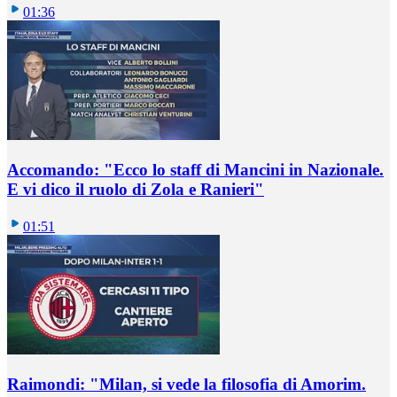
01:36
Accomando: "Ecco lo staff di Mancini in Nazionale.
E vi dico il ruolo di Zola e Ranieri"
01:51
Raimondi: "Milan, si vede la filosofia di Amorim.