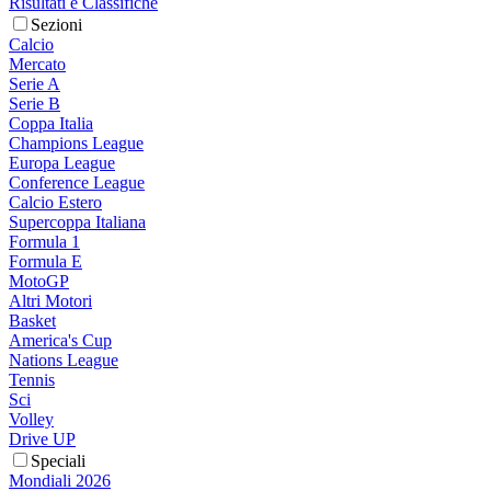
Risultati e Classifiche
Sezioni
Calcio
Mercato
Serie A
Serie B
Coppa Italia
Champions League
Europa League
Conference League
Calcio Estero
Supercoppa Italiana
Formula 1
Formula E
MotoGP
Altri Motori
Basket
America's Cup
Nations League
Tennis
Sci
Volley
Drive UP
Speciali
Mondiali 2026