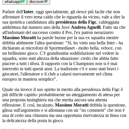
whatsapp
discover
Parlare dell'
Inter
, oggi specialmente, gli riesce più facile che non
affrontare il vero tema caldo che lo riguarda da vicino, vale a dire la
sua ipotetica candidatura alla
presidenza della Figc
, caldeggiata
addirittura dal numero uno della Juve
Andrea Agnelli
. Fatto sta che
all'indomani del successo contro il Psv, l'ex patron nerazzurro
Massimo Moratti
ha parole buone per la sua ex squadra mentre
dribbla abilmente l'altra questione: "Sì, ho visto una bella Inter - ha
dichiarato ai microfoni di Sportmediaset - molto bella, veloce, con
un bellissimo gioco. C'è grandissima soddisfazione nel vedere la
squadra, sono stati altezza della situazione: credo che abbia fatto
piacere a tutti i tifosi. Il rapporto con la Champions non si è mai
interrotto in tutti questi anni. La tradizione c'è e sono stati bravi i
giocatori, l'allenatore e il club a calarsi nuovamente nel clima
europeo in maniera semplice".
Quale sia invece il suo spirito in merito alla presidenza della Figc è
più difficile capirlo: probabilmente un atteggiamento di attesa per
una proposta lusinghiera ma che merita ancora una attenta
riflessione. E così, incalzato,
Massimo Moratti
dribbla la questione,
glissa sull'argomento e si allontana con un "no comment" che non è
una di certo una chiusura ma una opportuna riservatezza in linea con
la delicatezza della posta in gioco.