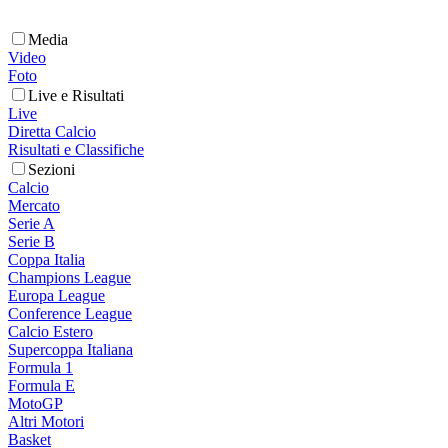
Media
Video
Foto
Live e Risultati
Live
Diretta Calcio
Risultati e Classifiche
Sezioni
Calcio
Mercato
Serie A
Serie B
Coppa Italia
Champions League
Europa League
Conference League
Calcio Estero
Supercoppa Italiana
Formula 1
Formula E
MotoGP
Altri Motori
Basket