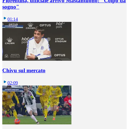
Fiorentina, ufficiale arrivo Mastantuono: "Colpo da
sogno"
01:14
Chivu sul mercato
02:09