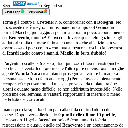
Segui
su
Seguici su
whatsapp
discover
Torna già contro il
Crotone
! No, contrordine: con il B
ologna
! No,
no, scusate ma è meglio non rischiare: in campo col
Genoa
, non
prima! Macché, più saggio aspettare ancora un poco: appuntamento
col
Benevento
, dunque! E invece... Invece quella elongazione agli
adduttori subita un mese fa in allenamento - che all'inizio pareva
essere cosa di poco conto - continua a mettere a rischio la presenza
di
Icardi
anche contro i sanniti.
Meglio, in forte dubbio!
L'argentino si allena (da solo), tranquillizza i tifosi interisti (anche
perchè a spaventarli un giorno sì e l'altro pure ci pensa già la moglie-
agente
Wanda Nara
) ma intanto prosegue a lavorare in maniera
personalizzata: lo ha fatto anche oggi (Perisic invece è pienamente
recuperato) e pensare ora ad una sua presenza da titolare tra due
giorni è quanto meno difficile, se non addirittura impossibile. Nelle
prossime ore, semmai, si valuterà l'opportunità di inserirlo o meno
nella lista dei convocati.
Inanto però la squadra si prepara alla sfida contro l'ultima della
classe. Dopo aver collezionato
9 punti nelle ultime 10 partite
,
incassando 11 gol e facendone solo 6 (con numeri cioé da
retrocessione o quasi), quello col
Benevento
è un appuntamento da