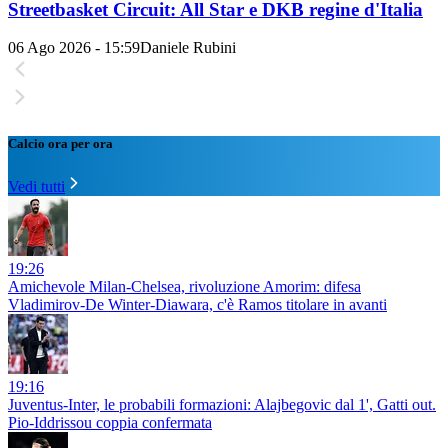
Streetbasket Circuit: All Star e DKB regine d'Italia
06 Ago 2026 - 15:59
Daniele Rubini
Calcio ora per ora
Vedi tutti
19:26
Amichevole Milan-Chelsea, rivoluzione Amorim: difesa
Vladimirov-De Winter-Diawara, c'è Ramos titolare in avanti
19:16
Juventus-Inter, le probabili formazioni: Alajbegovic dal 1', Gatti out.
Pio-Iddrissou coppia confermata