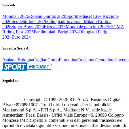
Speciali
Mondiali 2026
Roland Garros 2026
Sportmediaset Live Riccione
2026
Scudetto Inter 2026
Olimpiadi Invernali Milano Cortina
2026
Super Bowl 2026
Eicma 2025
Mondiale per club 2025
EICMA
Riding Fest 2025
Paralimpiadi Parigi 2024
Olimpiadi Parigi
2024
Euro 2024
Squadra Serie A
Atalanta
Bologna
Cagliari
Como
Fiorentina
Frosinone
Genoa
Inter
Juvent
Seguici su
Copyright © 1999-
2026
RTI S.p.A. Business Digital -
P.Iva 03976881007 - Tutti i diritti riservati - Per la pubblicità
Mediamond S.p.A. - RTI S.p.A., Mediaset N.V., sede legale
Amsterdam (Paesi Bassi) - Uffici Viale Europa 46, 20093 Cologno
Monzese (MI)
Rispetto ai contenuti e ai dati personali trasmessi e/o
riprodotti è vietata ogni utilizzazione funzionale all’addestramento di