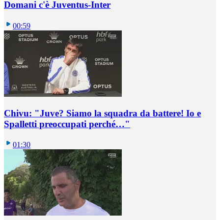
Domani c'è Juventus-Inter
00:59
Chivu: "Juve? Siamo la squadra da battere! Io e
Spalletti preoccupati perché…"
01:30