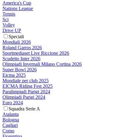
America's Cup
Nations League
Tennis
Sci
Volley
Drive UP
Speciali
Mondiali 2026
Roland Garros 2026
Sportmediaset Live Riccione 2026
Scudetto Inter 2026
Olimpiadi Invernali Milano Cortina 2026
Super Bowl 2026
Eicma 2025
Mondiale per club 2025
EICMA Riding Fest 2025
Paralimpiadi Parigi 2024
Olimpiadi Parigi 2024
Euro 2024
Squadra Serie A
Atalanta
Bologna
Cagliari
Como
Fiorentina