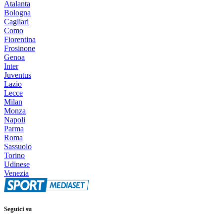
Atalanta
Bologna
Cagliari
Como
Fiorentina
Frosinone
Genoa
Inter
Juventus
Lazio
Lecce
Milan
Monza
Napoli
Parma
Roma
Sassuolo
Torino
Udinese
Venezia
Seguici su