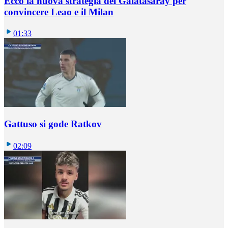
Ecco la nuova strategia del Galatasaray per
convincere Leao e il Milan
01:33
Gattuso si gode Ratkov
02:09