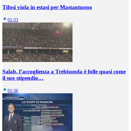
Tifosi viola in estasi per Mastantuono
01:33
Salah, l’accoglienza a Trebisonda è folle quasi come
il suo stipendio…
01:36