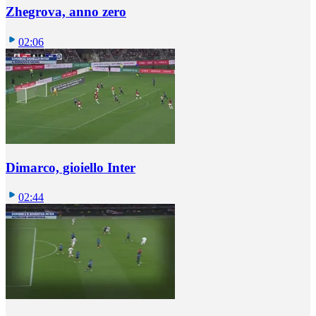
Zhegrova, anno zero
02:06
Dimarco, gioiello Inter
02:44