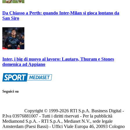
Da Chiasso a Perth: quando Inter-Milan si gioca lontano da
San Siro
Inter, i big di nuovo al lavoro: Lautaro, Thuram e Stones
domenica ad Appiano
Seguici su
Copyright © 1999-
2026
RTI S.p.A. Business Digital -
P.Iva 03976881007 - Tutti i diritti riservati - Per la pubblicità
Mediamond S.p.A. - RTI S.p.A., Mediaset N.V., sede legale
Amsterdam (Paesi Bassi) - Uffici Viale Europa 46, 20093 Cologno