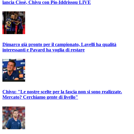
lancia Cissè, Chivu con Pio-Iddrissou LIVE
Dimarco già pronto per il campionato, Lavelli ha qualità
interessanti e Pavard ha voglia di restare
Chivu: "Le nostre scelte per la fascia non si sono realizzate.
Mercato? Cerchiamo gente di livello"