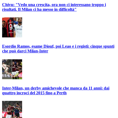
Chivu: "Vedo una crescita, ora non ci interessano troppo i
risultati. Il Milan ci ha messo in difficoltà"
Esordio Ramos, esame Diouf, poi Leao e i registi: cinque spunti
che può darci Milan-Inter
Inter-Milan, un derby amichevole che manca da 11 anni: dai
quattro incroci del 2015 fino a Perth