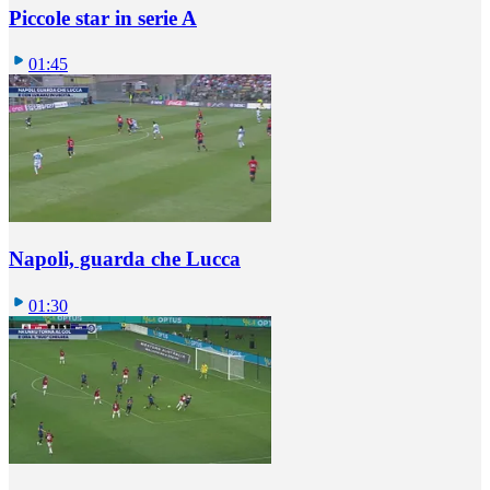
Piccole star in serie A
01:45
Napoli, guarda che Lucca
01:30