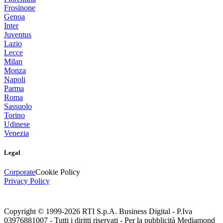
Frosinone
Genoa
Inter
Juventus
Lazio
Lecce
Milan
Monza
Napoli
Parma
Roma
Sassuolo
Torino
Udinese
Venezia
Legal
Corporate
Cookie Policy
Privacy Policy
Copyright © 1999-
2026
RTI S.p.A. Business Digital - P.Iva
03976881007 - Tutti i diritti riservati - Per la pubblicità Mediamond