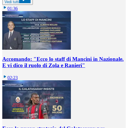
Vedi tutti
01:36
Accomando: "Ecco lo staff di Mancini in Nazionale.
E vi dico il ruolo di Zola e Ranieri"
02:23