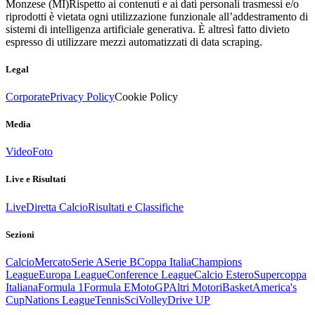
Monzese (MI)
Rispetto ai contenuti e ai dati personali trasmessi e/o
riprodotti è vietata ogni utilizzazione funzionale all’addestramento di
sistemi di intelligenza artificiale generativa. È altresì fatto divieto
espresso di utilizzare mezzi automatizzati di data scraping.
Legal
Corporate
Privacy Policy
Cookie Policy
Media
Video
Foto
Live e Risultati
Live
Diretta Calcio
Risultati e Classifiche
Sezioni
Calcio
Mercato
Serie A
Serie B
Coppa Italia
Champions
League
Europa League
Conference League
Calcio Estero
Supercoppa
Italiana
Formula 1
Formula E
MotoGP
Altri Motori
Basket
America's
Cup
Nations League
Tennis
Sci
Volley
Drive UP