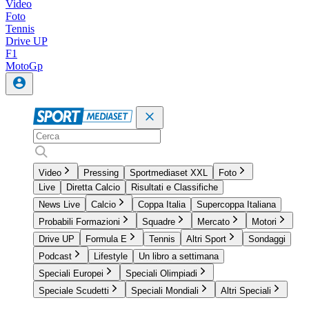
Video
Foto
Tennis
Drive UP
F1
MotoGp
Video
Pressing
Sportmediaset XXL
Foto
Live
Diretta Calcio
Risultati e Classifiche
News Live
Calcio
Coppa Italia
Supercoppa Italiana
Probabili Formazioni
Squadre
Mercato
Motori
Drive UP
Formula E
Tennis
Altri Sport
Sondaggi
Podcast
Lifestyle
Un libro a settimana
Speciali Europei
Speciali Olimpiadi
Speciale Scudetti
Speciali Mondiali
Altri Speciali