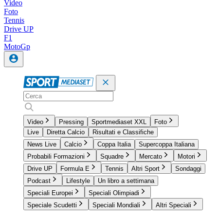
Video
Foto
Tennis
Drive UP
F1
MotoGp
Video
Pressing
Sportmediaset XXL
Foto
Live
Diretta Calcio
Risultati e Classifiche
News Live
Calcio
Coppa Italia
Supercoppa Italiana
Probabili Formazioni
Squadre
Mercato
Motori
Drive UP
Formula E
Tennis
Altri Sport
Sondaggi
Podcast
Lifestyle
Un libro a settimana
Speciali Europei
Speciali Olimpiadi
Speciale Scudetti
Speciali Mondiali
Altri Speciali