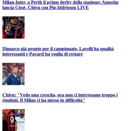
Milan-Inter, a Perth il primo derby della stagione: Amorim
lancia Cissè, Chivu con Pio-Iddrissou LIVE
Dimarco già pronto per il campionato, Lavelli ha qualità
interessanti e Pavard ha voglia di restare
Chivu: "Vedo una crescita, ora non ci interessano troppo i
risultati. Il Milan ci ha messo in difficoltà"