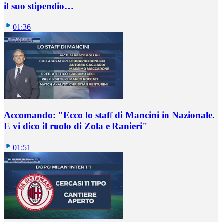
il suo stipendio…
01:36
Accomando: "Ecco lo staff di Mancini in Nazionale.
E vi dico il ruolo di Zola e Ranieri"
01:51