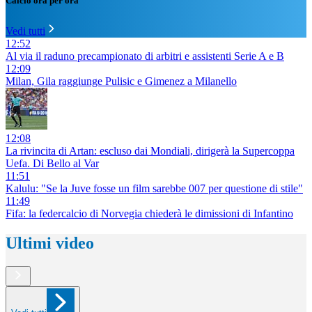
Calcio ora per ora
Vedi tutti
12:52
Al via il raduno precampionato di arbitri e assistenti Serie A e B
12:09
Milan, Gila raggiunge Pulisic e Gimenez a Milanello
12:08
La rivincita di Artan: escluso dai Mondiali, dirigerà la Supercoppa
Uefa. Di Bello al Var
11:51
Kalulu: "Se la Juve fosse un film sarebbe 007 per questione di stile"
11:49
Fifa: la federcalcio di Norvegia chiederà le dimissioni di Infantino
Ultimi video