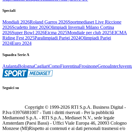
Speciali
Mondiali 2026
Roland Garros 2026
Sportmediaset Live Riccione
2026
Scudetto Inter 2026
Olimpiadi Invernali Milano Cortina
2026
Super Bowl 2026
Eicma 2025
Mondiale per club 2025
EICMA
Riding Fest 2025
Paralimpiadi Parigi 2024
Olimpiadi Parigi
2024
Euro 2024
Squadra Serie A
Atalanta
Bologna
Cagliari
Como
Fiorentina
Frosinone
Genoa
Inter
Juvent
Seguici su
Copyright © 1999-
2026
RTI S.p.A. Business Digital -
P.Iva 03976881007 - Tutti i diritti riservati - Per la pubblicità
Mediamond S.p.A. - RTI S.p.A., Mediaset N.V., sede legale
Amsterdam (Paesi Bassi) - Uffici Viale Europa 46, 20093 Cologno
Monzese (MI)
Rispetto ai contenuti e ai dati personali trasmessi e/o