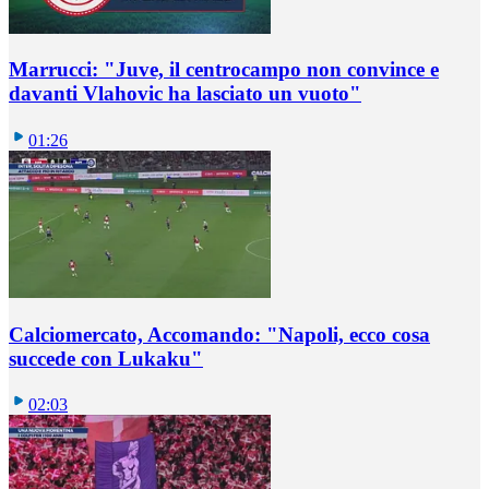
Marrucci: "Juve, il centrocampo non convince e
davanti Vlahovic ha lasciato un vuoto"
01:26
Calciomercato, Accomando: "Napoli, ecco cosa
succede con Lukaku"
02:03