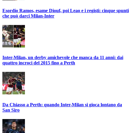
Esordio Ramos, esame Diouf, poi Leao e i registi: cinque spunti
che può darci Milan-Inter
Inter-Milan, un derby amichevole che manca da 11 anni: dai
quattro incroci del 2015 fino a Perth
Da Chiasso a Perth: quando Inter-Milan si gioca lontano da
San Siro