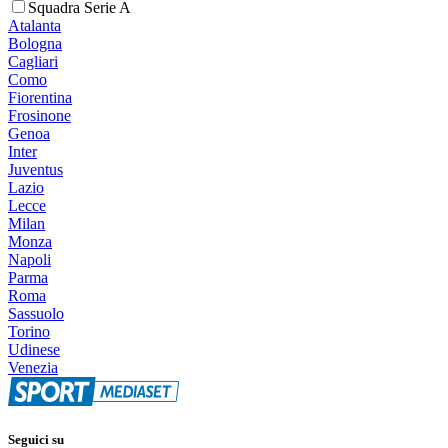
Squadra Serie A
Atalanta
Bologna
Cagliari
Como
Fiorentina
Frosinone
Genoa
Inter
Juventus
Lazio
Lecce
Milan
Monza
Napoli
Parma
Roma
Sassuolo
Torino
Udinese
Venezia
Seguici su