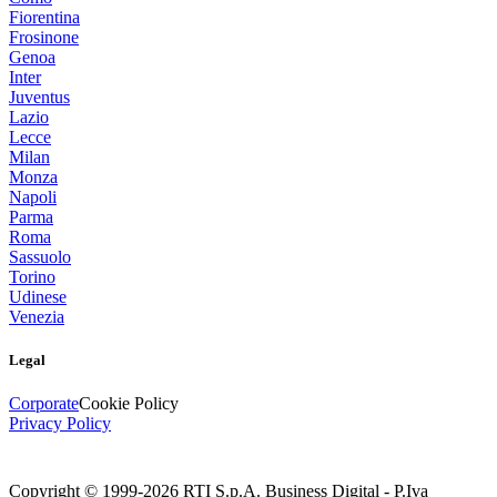
Fiorentina
Frosinone
Genoa
Inter
Juventus
Lazio
Lecce
Milan
Monza
Napoli
Parma
Roma
Sassuolo
Torino
Udinese
Venezia
Legal
Corporate
Cookie Policy
Privacy Policy
Copyright © 1999-
2026
RTI S.p.A. Business Digital - P.Iva