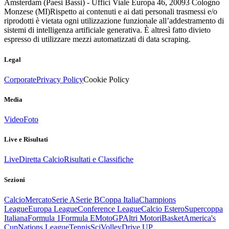
Amsterdam (Paesi Bassi) - Uffici Viale Europa 46, 20093 Cologno
Monzese (MI)
Rispetto ai contenuti e ai dati personali trasmessi e/o
riprodotti è vietata ogni utilizzazione funzionale all’addestramento di
sistemi di intelligenza artificiale generativa. È altresì fatto divieto
espresso di utilizzare mezzi automatizzati di data scraping.
Legal
Corporate
Privacy Policy
Cookie Policy
Media
Video
Foto
Live e Risultati
Live
Diretta Calcio
Risultati e Classifiche
Sezioni
Calcio
Mercato
Serie A
Serie B
Coppa Italia
Champions
League
Europa League
Conference League
Calcio Estero
Supercoppa
Italiana
Formula 1
Formula E
MotoGP
Altri Motori
Basket
America's
Cup
Nations League
Tennis
Sci
Volley
Drive UP