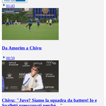
Vedi tutti
01:43
Da Amorim a Chivu
00:59
Chivu: "Juve? Siamo la squadra da battere! Io e
Spalletti preoccupati perché…"