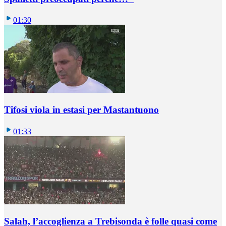
01:30
Tifosi viola in estasi per Mastantuono
01:33
Salah, l’accoglienza a Trebisonda è folle quasi come