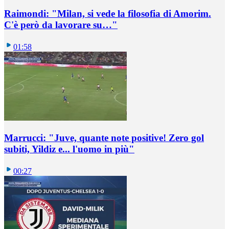
Raimondi: "Milan, si vede la filosofia di Amorim.
C'è però da lavorare su…"
01:58
Marrucci: "Juve, quante note positive! Zero gol
subiti, Yildiz e... l'uomo in più"
00:27