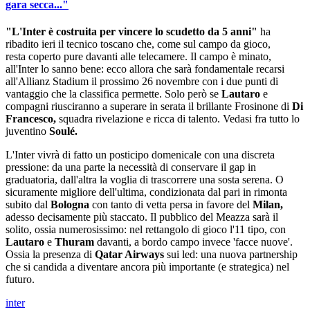
gara secca..."
"L'Inter è costruita per vincere lo scudetto da 5 anni"
ha
ribadito ieri il tecnico toscano che, come sul campo da gioco,
resta coperto pure davanti alle telecamere. Il campo è minato,
all'Inter lo sanno bene: ecco allora che sarà fondamentale recarsi
all'Allianz Stadium il prossimo 26 novembre con i due punti di
vantaggio che la classifica permette. Solo però se
Lautaro
e
compagni riusciranno a superare in serata il brillante Frosinone di
Di
Francesco,
squadra rivelazione e ricca di talento. Vedasi fra tutto lo
juventino
Soulé.
L'Inter vivrà di fatto un posticipo domenicale con una discreta
pressione: da una parte la necessità di conservare il gap in
graduatoria, dall'altra la voglia di trascorrere una sosta serena. O
sicuramente migliore dell'ultima, condizionata dal pari in rimonta
subito dal
Bologna
con tanto di vetta persa in favore del
Milan,
adesso decisamente più staccato. Il pubblico del Meazza sarà il
solito, ossia numerosissimo: nel rettangolo di gioco l'11 tipo, con
Lautaro
e
Thuram
davanti, a bordo campo invece 'facce nuove'.
Ossia la presenza di
Qatar Airways
sui led: una nuova partnership
che si candida a diventare ancora più importante (e strategica) nel
futuro.
inter