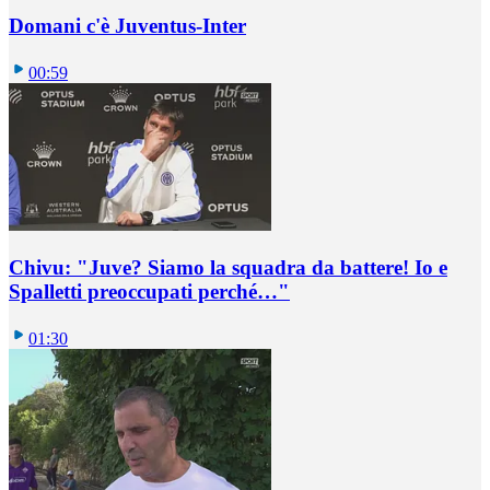
Domani c'è Juventus-Inter
00:59
Chivu: "Juve? Siamo la squadra da battere! Io e
Spalletti preoccupati perché…"
01:30