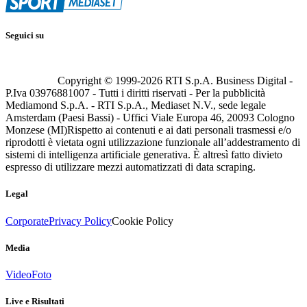
Seguici su
Copyright © 1999-
2026
RTI S.p.A. Business Digital -
P.Iva 03976881007 - Tutti i diritti riservati - Per la pubblicità
Mediamond S.p.A. - RTI S.p.A., Mediaset N.V., sede legale
Amsterdam (Paesi Bassi) - Uffici Viale Europa 46, 20093 Cologno
Monzese (MI)
Rispetto ai contenuti e ai dati personali trasmessi e/o
riprodotti è vietata ogni utilizzazione funzionale all’addestramento di
sistemi di intelligenza artificiale generativa. È altresì fatto divieto
espresso di utilizzare mezzi automatizzati di data scraping.
Legal
Corporate
Privacy Policy
Cookie Policy
Media
Video
Foto
Live e Risultati