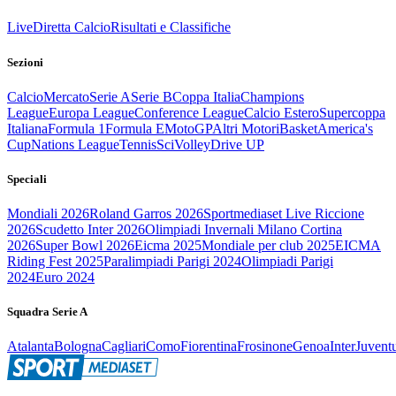
Live
Diretta Calcio
Risultati e Classifiche
Sezioni
Calcio
Mercato
Serie A
Serie B
Coppa Italia
Champions
League
Europa League
Conference League
Calcio Estero
Supercoppa
Italiana
Formula 1
Formula E
MotoGP
Altri Motori
Basket
America's
Cup
Nations League
Tennis
Sci
Volley
Drive UP
Speciali
Mondiali 2026
Roland Garros 2026
Sportmediaset Live Riccione
2026
Scudetto Inter 2026
Olimpiadi Invernali Milano Cortina
2026
Super Bowl 2026
Eicma 2025
Mondiale per club 2025
EICMA
Riding Fest 2025
Paralimpiadi Parigi 2024
Olimpiadi Parigi
2024
Euro 2024
Squadra Serie A
Atalanta
Bologna
Cagliari
Como
Fiorentina
Frosinone
Genoa
Inter
Juvent