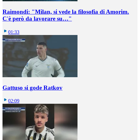
Raimondi: "Milan, si vede la filosofia di Amorim.
C'è però da lavorare su…"
01:33
Gattuso si gode Ratkov
02:09