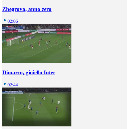
Zhegrova, anno zero
02:06
Dimarco, gioiello Inter
02:44