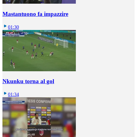
Mastantuono fa impazzire
01:30
Nkunku torna al gol
01:34