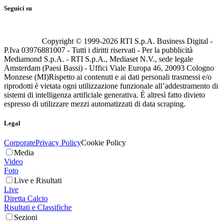
Seguici su
Copyright © 1999-
2026
RTI S.p.A. Business Digital -
P.Iva 03976881007 - Tutti i diritti riservati - Per la pubblicità
Mediamond S.p.A. - RTI S.p.A., Mediaset N.V., sede legale
Amsterdam (Paesi Bassi) - Uffici Viale Europa 46, 20093 Cologno
Monzese (MI)
Rispetto ai contenuti e ai dati personali trasmessi e/o
riprodotti è vietata ogni utilizzazione funzionale all’addestramento di
sistemi di intelligenza artificiale generativa. È altresì fatto divieto
espresso di utilizzare mezzi automatizzati di data scraping.
Legal
Corporate
Privacy Policy
Cookie Policy
Media
Video
Foto
Live e Risultati
Live
Diretta Calcio
Risultati e Classifiche
Sezioni