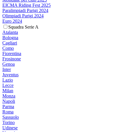
EICMA Riding Fest 2025
Paralimpiadi Parigi 2024
Olimpiadi Parigi 2024
Euro 2024
Squadra Serie A
Atalanta
Bologna
Cagliari
Como
Fiorentina
Frosinone
Genoa
Inter
Juventus
Lazio
Lecce
Milan
Monza
Napoli
Parma
Roma
Sassuolo
Torino
Udinese