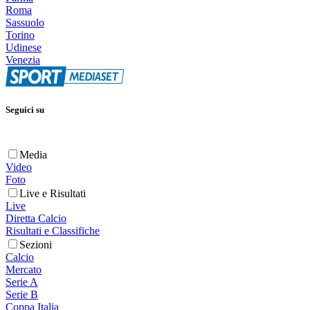
Roma
Sassuolo
Torino
Udinese
Venezia
Seguici su
Media
Video
Foto
Live e Risultati
Live
Diretta Calcio
Risultati e Classifiche
Sezioni
Calcio
Mercato
Serie A
Serie B
Coppa Italia