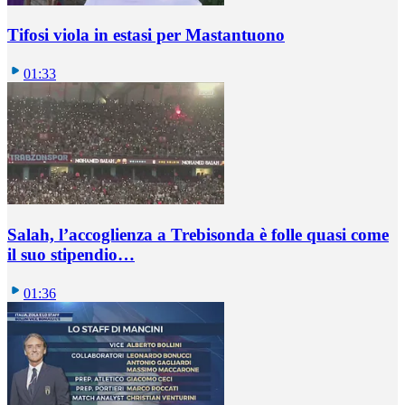
Tifosi viola in estasi per Mastantuono
01:33
Salah, l’accoglienza a Trebisonda è folle quasi come
il suo stipendio…
01:36