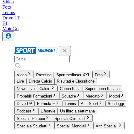
Video
Foto
Tennis
Drive UP
F1
MotoGp
Video
Pressing
Sportmediaset XXL
Foto
Live
Diretta Calcio
Risultati e Classifiche
News Live
Calcio
Coppa Italia
Supercoppa Italiana
Probabili Formazioni
Squadre
Mercato
Motori
Drive UP
Formula E
Tennis
Altri Sport
Sondaggi
Podcast
Lifestyle
Un libro a settimana
Speciali Europei
Speciali Olimpiadi
Speciale Scudetti
Speciali Mondiali
Altri Speciali