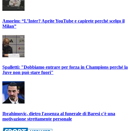
Amorim: “L’Inter? Aprite YouTube e capirete perché scelgo il
Milan”
Spalletti: "Dobbiamo entrare per forza in Champions perché la
Juve non può stare fuori"
Ibrahimovic, dietro l'assenza al funerale di Baresi c'è una
motivazione strettamente personale