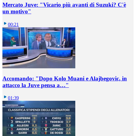
Mercato Juve: "Vicario più avanti di Suzuki? C'è
un motivo"
00:21
Accomando: "Dopo Kolo Muani e Alajbegovic, in
attacco la Juve pensa a…"
01:39