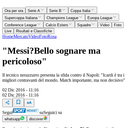
Ora per ora
Serie A
Serie B
Coppa Italia
Supercoppa Italiana
Champions League
Europa League
Conference League
Calcio Estero
Squadre
Video
Foto
Live
Risultati e Classifiche
Home
Mercato
Video
Foto
Rosa
"Messi?Bello sognare ma
pericoloso"
Il tecnico nerazzurro presenta la sfida contro il Napoli: "Icardi è tra i
migliori centravanti del mondo. Match importante, ma non decisivo"
02 Dic 2016 - 11:16
02 Dic 2016 - 11:16
Segui
su
Seguici su
whatsapp
discover