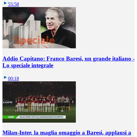
55:58
Addio Capitano: Franco Baresi, un grande italiano -
Lo speciale integrale
00:18
Milan-Inter, la maglia omaggio a Baresi, applausi a