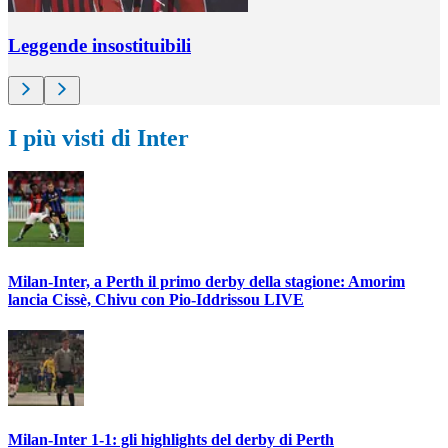
Leggende insostituibili
I più visti di Inter
Milan-Inter, a Perth il primo derby della stagione: Amorim
lancia Cissè, Chivu con Pio-Iddrissou LIVE
Milan-Inter 1-1: gli highlights del derby di Perth