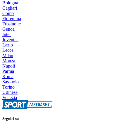
Bologna
Cagliari
Como
Fiorentina
Frosinone
Genoa
Inter
Juventus
Lazio
Lecce
Milan
Monza
Napoli
Parma
Roma
Sassuolo
Torino
Udinese
Venezia
Seguici su