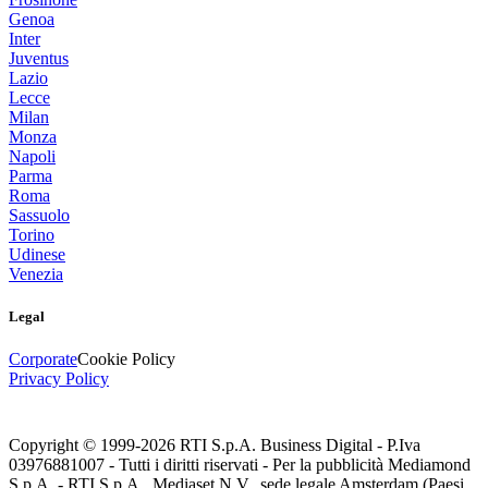
Genoa
Inter
Juventus
Lazio
Lecce
Milan
Monza
Napoli
Parma
Roma
Sassuolo
Torino
Udinese
Venezia
Legal
Corporate
Cookie Policy
Privacy Policy
Copyright © 1999-
2026
RTI S.p.A. Business Digital - P.Iva
03976881007 - Tutti i diritti riservati - Per la pubblicità Mediamond
S.p.A. - RTI S.p.A., Mediaset N.V., sede legale Amsterdam (Paesi