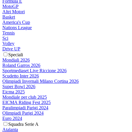
Formula E
MotoGP
Altri Motori
Basket
America's Cup
Nations League
Tennis
Sci
Volley
Drive UP
Speciali
Mondiali 2026
Roland Garros 2026
Sportmediaset Live Riccione 2026
Scudetto Inter 2026
Olimpiadi Invernali Milano Cortina 2026
Super Bowl 2026
Eicma 2025
Mondiale per club 2025
EICMA Riding Fest 2025
Paralimpiadi Parigi 2024
Olimpiadi Parigi 2024
Euro 2024
Squadra Serie A
Atalanta