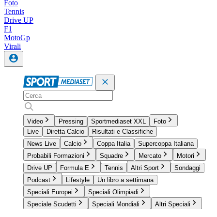
Foto
Tennis
Drive UP
F1
MotoGp
Virali
Video
Pressing
Sportmediaset XXL
Foto
Live
Diretta Calcio
Risultati e Classifiche
News Live
Calcio
Coppa Italia
Supercoppa Italiana
Probabili Formazioni
Squadre
Mercato
Motori
Drive UP
Formula E
Tennis
Altri Sport
Sondaggi
Podcast
Lifestyle
Un libro a settimana
Speciali Europei
Speciali Olimpiadi
Speciale Scudetti
Speciali Mondiali
Altri Speciali