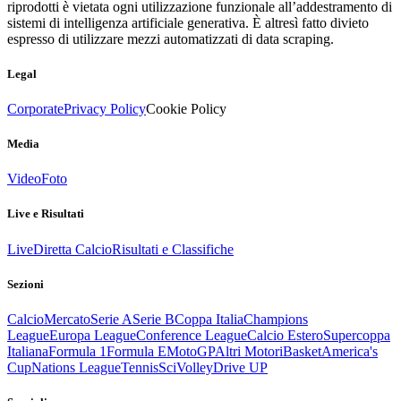
riprodotti è vietata ogni utilizzazione funzionale all’addestramento di
sistemi di intelligenza artificiale generativa. È altresì fatto divieto
espresso di utilizzare mezzi automatizzati di data scraping.
Legal
Corporate
Privacy Policy
Cookie Policy
Media
Video
Foto
Live e Risultati
Live
Diretta Calcio
Risultati e Classifiche
Sezioni
Calcio
Mercato
Serie A
Serie B
Coppa Italia
Champions
League
Europa League
Conference League
Calcio Estero
Supercoppa
Italiana
Formula 1
Formula E
MotoGP
Altri Motori
Basket
America's
Cup
Nations League
Tennis
Sci
Volley
Drive UP