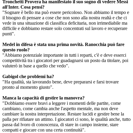
Tronchetti Provera ha manifestato il suo sogno di vedere Messi
all'Inter. Cosa pensi?
"Sognare è bello ma può essere pericoloso. Non abbiamo il tempo e
il bisogno di pensare a cose che non sono alla nostra realtà e che ci
vede in una situazione di classifica deficitaria, non irrimediabile ma
difficile e dobbiamo restare solo concentrati sul lavoro e recuperare
punti".
Medel in difesa è stata una prima novità. Ranocchia può fare
questo ruolo?
"Abbiamo potenziale importante in tutti i reparti, c'è e deve esserci
competitività tra i giocatori per guadagnarsi un posto da titolare, poi
valuterò in base a quello che vedo".
Gabigol che problemi ha?
"Ha qualità, sta lavorando bene, deve prepararsi e farsi trovare
pronto al momento giusto".
Manca la capacità di gestire la manovra?
"Dobbiamo essere bravi a leggere i momenti delle partite, come
cambiano, come cambia anche l'aspetto mentale, ma non deve
cambiare la nostra interpretazione. Restare lucidi e gestire bene la
palla per rifiatare un attimo. I giocatori ci sono, le qualità anche, tutto
passa dal lvoro di conoscenza, di stare in campo insieme, stare
compatti e giocare con una certa continuità".