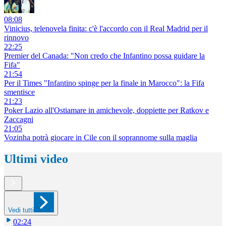
08:08
Vinicius, telenovela finita: c'è l'accordo con il Real Madrid per il
rinnovo
22:25
Premier del Canada: "Non credo che Infantino possa guidare la
Fifa"
21:54
Per il Times "Infantino spinge per la finale in Marocco": la Fifa
smentisce
21:23
Poker Lazio all'Ostiamare in amichevole, doppiette per Ratkov e
Zaccagni
21:05
Vozinha potrà giocare in Cile con il soprannome sulla maglia
Ultimi video
Vedi tutti
02:24