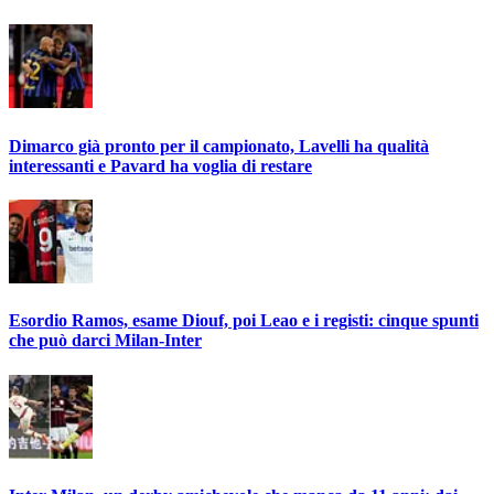
Dimarco già pronto per il campionato, Lavelli ha qualità
interessanti e Pavard ha voglia di restare
Esordio Ramos, esame Diouf, poi Leao e i registi: cinque spunti
che può darci Milan-Inter