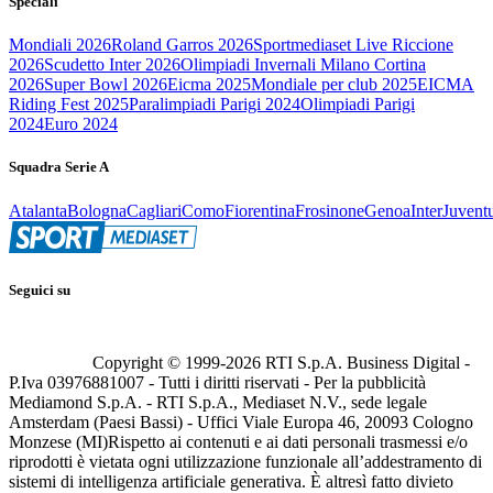
Speciali
Mondiali 2026
Roland Garros 2026
Sportmediaset Live Riccione
2026
Scudetto Inter 2026
Olimpiadi Invernali Milano Cortina
2026
Super Bowl 2026
Eicma 2025
Mondiale per club 2025
EICMA
Riding Fest 2025
Paralimpiadi Parigi 2024
Olimpiadi Parigi
2024
Euro 2024
Squadra Serie A
Atalanta
Bologna
Cagliari
Como
Fiorentina
Frosinone
Genoa
Inter
Juvent
Seguici su
Copyright © 1999-
2026
RTI S.p.A. Business Digital -
P.Iva 03976881007 - Tutti i diritti riservati - Per la pubblicità
Mediamond S.p.A. - RTI S.p.A., Mediaset N.V., sede legale
Amsterdam (Paesi Bassi) - Uffici Viale Europa 46, 20093 Cologno
Monzese (MI)
Rispetto ai contenuti e ai dati personali trasmessi e/o
riprodotti è vietata ogni utilizzazione funzionale all’addestramento di
sistemi di intelligenza artificiale generativa. È altresì fatto divieto