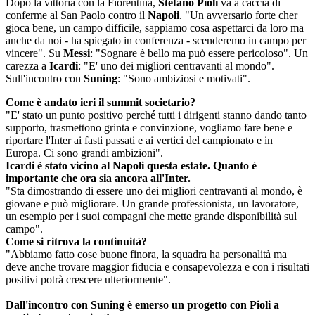
Dopo la vittoria con la Fiorentina,
Stefano Pioli
va a caccia di
conferme al San Paolo contro il
Napoli
. "Un avversario forte cher
gioca bene, un campo difficile, sappiamo cosa aspettarci da loro ma
anche da noi - ha spiegato in conferenza - scenderemo in campo per
vincere". Su
Messi
: "Sognare è bello ma può essere pericoloso". Un
carezza a
Icardi
: "E' uno dei migliori centravanti al mondo".
Sull'incontro con
Suning
: "Sono ambiziosi e motivati".
Come è andato ieri il summit societario?
"E' stato un punto positivo perché tutti i dirigenti stanno dando tanto
supporto, trasmettono grinta e convinzione, vogliamo fare bene e
riportare l'Inter ai fasti passati e ai vertici del campionato e in
Europa. Ci sono grandi ambizioni".
Icardi è stato vicino al Napoli questa estate. Quanto è
importante che ora sia ancora all'Inter.
"Sta dimostrando di essere uno dei migliori centravanti al mondo, è
giovane e può migliorare. Un grande professionista, un lavoratore,
un esempio per i suoi compagni che mette grande disponibilità sul
campo".
Come si ritrova la continuità?
"Abbiamo fatto cose buone finora, la squadra ha personalità ma
deve anche trovare maggior fiducia e consapevolezza e con i risultati
positivi potrà crescere ulteriormente".
Dall'incontro con Suning è emerso un progetto con Pioli a