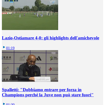
Lazio-Ostiamare 4-0: gli highlights dell'amichevole
01:19
Spalletti: "Dobbiamo entrare per forza in
Champions perché la Juve non può stare fuori"
01:30