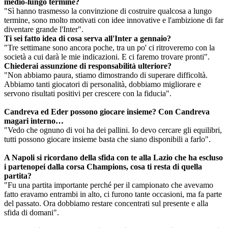
medio-lungo termine?
"Sì hanno trasmesso la convinzione di costruire qualcosa a lungo
termine, sono molto motivati con idee innovative e l'ambizione di far
diventare grande l'Inter".
Ti sei fatto idea di cosa serva all'Inter a gennaio?
"Tre settimane sono ancora poche, tra un po' ci ritroveremo con la
società a cui darà le mie indicazioni. E ci faremo trovare pronti".
Chiederai assunzione di responsabilità ulteriore?
"Non abbiamo paura, stiamo dimostrando di superare difficoltà.
Abbiamo tanti giocatori di personalità, dobbiamo migliorare e
servono risultati positivi per crescere con la fiducia".
Candreva ed Eder possono giocare insieme? Con Candreva
magari interno…
"Vedo che ognuno di voi ha dei pallini. Io devo cercare gli equilibri,
tutti possono giocare insieme basta che siano disponibili a farlo".
A Napoli si ricordano della sfida con te alla Lazio che ha escluso
i partenopei dalla corsa Champions, cosa ti resta di quella
partita?
"Fu una partita importante perché per il campionato che avevamo
fatto eravamo entrambi in alto, ci furono tante occasioni, ma fa parte
del passato. Ora dobbiamo restare concentrati sul presente e alla
sfida di domani".