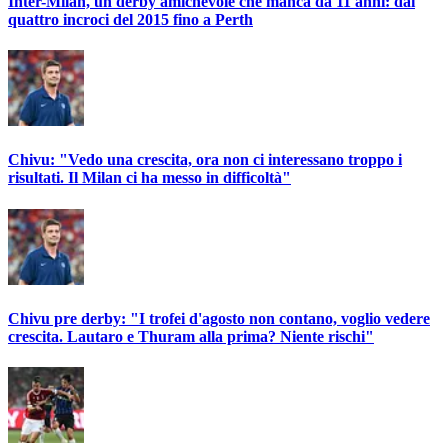
Inter-Milan, un derby amichevole che manca da 11 anni: dai
quattro incroci del 2015 fino a Perth
Chivu: "Vedo una crescita, ora non ci interessano troppo i
risultati. Il Milan ci ha messo in difficoltà"
Chivu pre derby: "I trofei d'agosto non contano, voglio vedere
crescita. Lautaro e Thuram alla prima? Niente rischi"