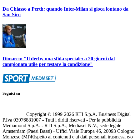
Da Chiasso a Perth: quando Inter-Milan si gioca lontano da
San Siro
Dimarco: "Il derby una sfida speciale: a 20 giorni dal
campionato utile per testare la condizione"
Seguici su
Copyright © 1999-
2026
RTI S.p.A. Business Digital -
P.Iva 03976881007 - Tutti i diritti riservati - Per la pubblicità
Mediamond S.p.A. - RTI S.p.A., Mediaset N.V., sede legale
Amsterdam (Paesi Bassi) - Uffici Viale Europa 46, 20093 Cologno
Monzese (MI)
Rispetto ai contenuti e ai dati personali trasmessi e/o