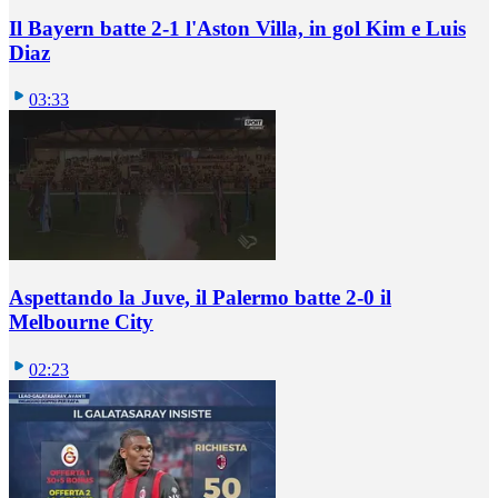
Il Bayern batte 2-1 l'Aston Villa, in gol Kim e Luis
Diaz
03:33
Aspettando la Juve, il Palermo batte 2-0 il
Melbourne City
02:23