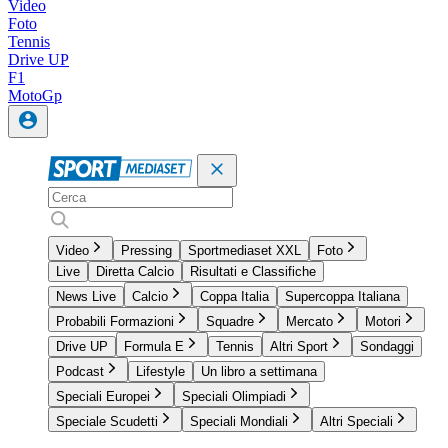
Video
Foto
Tennis
Drive UP
F1
MotoGp
Video
Pressing
Sportmediaset XXL
Foto
Live
Diretta Calcio
Risultati e Classifiche
News Live
Calcio
Coppa Italia
Supercoppa Italiana
Probabili Formazioni
Squadre
Mercato
Motori
Drive UP
Formula E
Tennis
Altri Sport
Sondaggi
Podcast
Lifestyle
Un libro a settimana
Speciali Europei
Speciali Olimpiadi
Speciale Scudetti
Speciali Mondiali
Altri Speciali