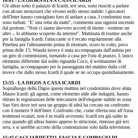
16:01 - LA GIORNATA A CASA ICARDI
Gli ultras sotto il palazzo di Icardi, ieri sera, sono riusciti a parlare
con alcuni nerazzurri che vivono nello stesso stabile: i giocatori
dell'Inter hanno consigliato loro di andare a casa. I condomini non
sono turbati. "E' una roba da matti", commenta una signora uscendo
dal portone. "Non ci siamo davvero accorti di niente - sostiene un
altro -, lo abbiamo scoperto da internet". Mattinata di routine anche
per la famiglia Icardi: l'attaccante si è recato regolarmente alla
Pinetina per l'allenamento prima di rientrare, scuro in volto, poco
prima delle 15; Wanda invece è stata accompagnata dall'autista per
un giro di commissioni, tornando a casa per l'ora di pranzo. L'unico
elemento differente dal solito riguarda Coco, il weimaraner di
famiglia, accompagnato per la passeggiata del mattino dalla colf
invece che dallo stesso Icardi il quale se ne occupa quotidianamente.
15:55 - LA DIGOS A CASA ICARDI
Sopralluogo della Digos questa mattina nel condominio dove abita
Mauro Icardi: gli agenti, come elemento utile alle indagini, hanno
ritirato le registrazioni delle telecamere dell'elegante stabile in zona
San Siro dove ieri sera un gruppo di ultrà ha cercato un confronto
con il numero 9 dell'Inter. Confronto che, come riferiscono all'Ansa
testimoni oculari, non è in realtà avvenuto: Icardi era già salito in
casa quando gli ultras hanno appeso lo striscione, rimosso già ieri
sera, e si sarebbe accorto della contestazione solo dalla televisione.
15:45 GAGLIARDETTO, FASCIA E COMPAGNI DI