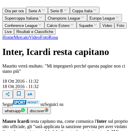
Ora per ora
Serie A
Serie B
Coppa Italia
Supercoppa Italiana
Champions League
Europa League
Conference League
Calcio Estero
Squadre
Video
Foto
Live
Risultati e Classifiche
Home
Mercato
Video
Foto
Rosa
Inter, Icardi resta capitano
Maurito verrà multato. "Mi impegnerò perché questa pagine non ci
siano più"
18 Ott 2016 - 11:32
18 Ott 2016 - 11:32
Segui
su
Seguici su
whatsapp
discover
Mauro Icardi
resta capitano ma, come comunica l'
Inter
sul proprio
sito ufficiale, gli "sarà applicata la sanzione prevista per aver violato