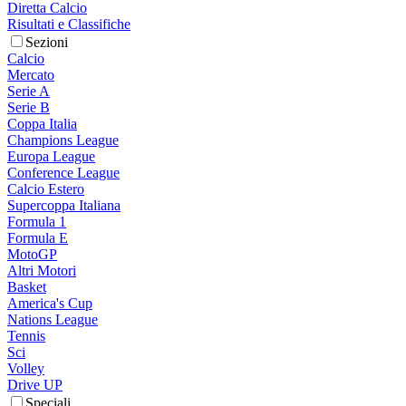
Diretta Calcio
Risultati e Classifiche
Sezioni
Calcio
Mercato
Serie A
Serie B
Coppa Italia
Champions League
Europa League
Conference League
Calcio Estero
Supercoppa Italiana
Formula 1
Formula E
MotoGP
Altri Motori
Basket
America's Cup
Nations League
Tennis
Sci
Volley
Drive UP
Speciali