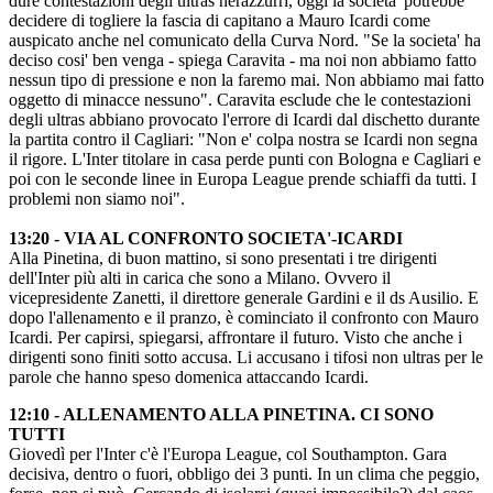
dure contestazioni degli ultras nerazzurri, oggi la societa' potrebbe
decidere di togliere la fascia di capitano a Mauro Icardi come
auspicato anche nel comunicato della Curva Nord. "Se la societa' ha
deciso cosi' ben venga - spiega Caravita - ma noi non abbiamo fatto
nessun tipo di pressione e non la faremo mai. Non abbiamo mai fatto
oggetto di minacce nessuno". Caravita esclude che le contestazioni
degli ultras abbiano provocato l'errore di Icardi dal dischetto durante
la partita contro il Cagliari: "Non e' colpa nostra se Icardi non segna
il rigore. L'Inter titolare in casa perde punti con Bologna e Cagliari e
poi con le seconde linee in Europa League prende schiaffi da tutti. I
problemi non siamo noi".
13:20 - VIA AL CONFRONTO SOCIETA'-ICARDI
Alla Pinetina, di buon mattino, si sono presentati i tre dirigenti
dell'Inter più alti in carica che sono a Milano. Ovvero il
vicepresidente Zanetti, il direttore generale Gardini e il ds Ausilio. E
dopo l'allenamento e il pranzo, è cominciato il confronto con Mauro
Icardi. Per capirsi, spiegarsi, affrontare il futuro. Visto che anche i
dirigenti sono finiti sotto accusa. Li accusano i tifosi non ultras per le
parole che hanno speso domenica attaccando Icardi.
12:10 - ALLENAMENTO ALLA PINETINA. CI SONO
TUTTI
Giovedì per l'Inter c'è l'Europa League, col Southampton. Gara
decisiva, dentro o fuori, obbligo dei 3 punti. In un clima che peggio,