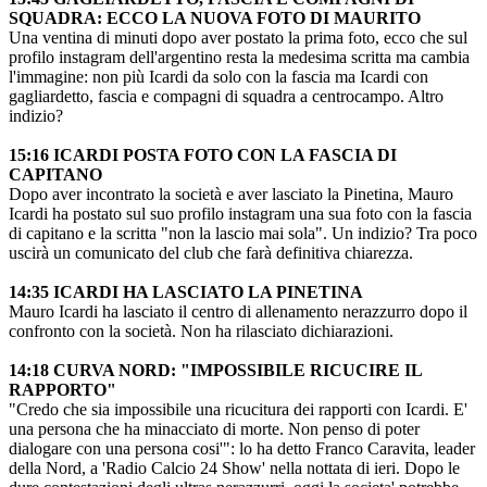
SQUADRA: ECCO LA NUOVA FOTO DI MAURITO
Una ventina di minuti dopo aver postato la prima foto, ecco che sul
profilo instagram dell'argentino resta la medesima scritta ma cambia
l'immagine: non più Icardi da solo con la fascia ma Icardi con
gagliardetto, fascia e compagni di squadra a centrocampo. Altro
indizio?
15:16 ICARDI POSTA FOTO CON LA FASCIA DI
CAPITANO
Dopo aver incontrato la società e aver lasciato la Pinetina, Mauro
Icardi ha postato sul suo profilo instagram una sua foto con la fascia
di capitano e la scritta "non la lascio mai sola". Un indizio? Tra poco
uscirà un comunicato del club che farà definitiva chiarezza.
14:35 ICARDI HA LASCIATO LA PINETINA
Mauro Icardi ha lasciato il centro di allenamento nerazzurro dopo il
confronto con la società. Non ha rilasciato dichiarazioni.
14:18 CURVA NORD: "IMPOSSIBILE RICUCIRE IL
RAPPORTO"
"Credo che sia impossibile una ricucitura dei rapporti con Icardi. E'
una persona che ha minacciato di morte. Non penso di poter
dialogare con una persona cosi'": lo ha detto Franco Caravita, leader
della Nord, a 'Radio Calcio 24 Show' nella nottata di ieri. Dopo le