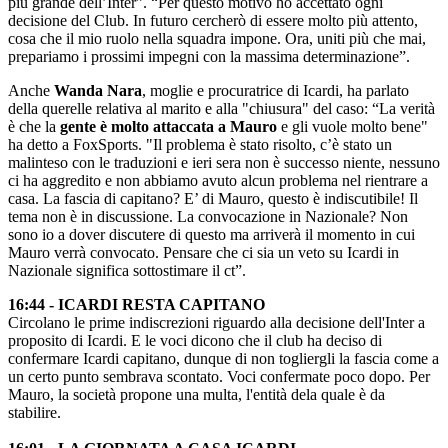
più grande dell’Inter”. “Per questo motivo ho accettato ogni
decisione del Club. In futuro cercherò di essere molto più attento,
cosa che il mio ruolo nella squadra impone. Ora, uniti più che mai,
prepariamo i prossimi impegni con la massima determinazione”.
Anche
Wanda Nara
, moglie e procuratrice di Icardi, ha parlato
della querelle relativa al marito e alla "chiusura" del caso: “La verità
è che la
gente è molto attaccata a Mauro
e gli vuole molto bene"
ha detto a FoxSports. "Il problema è stato risolto, c’è stato un
malinteso con le traduzioni e ieri sera non è successo niente, nessuno
ci ha aggredito e non abbiamo avuto alcun problema nel rientrare a
casa. La fascia di capitano? E’ di Mauro, questo è indiscutibile! Il
tema non è in discussione. La convocazione in Nazionale? Non
sono io a dover discutere di questo ma arriverà il momento in cui
Mauro verrà convocato. Pensare che ci sia un veto su Icardi in
Nazionale significa sottostimare il ct”.
16:44 - ICARDI RESTA CAPITANO
Circolano le prime indiscrezioni riguardo alla decisione dell'Inter a
proposito di Icardi. E le voci dicono che il club ha deciso di
confermare Icardi capitano, dunque di non togliergli la fascia come a
un certo punto sembrava scontato. Voci confermate poco dopo. Per
Mauro, la società propone una multa, l'entità dela quale è da
stabilire.