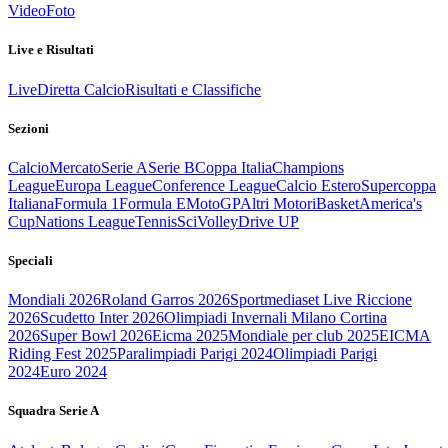
Video
Foto
Live e Risultati
Live
Diretta Calcio
Risultati e Classifiche
Sezioni
Calcio
Mercato
Serie A
Serie B
Coppa Italia
Champions
League
Europa League
Conference League
Calcio Estero
Supercoppa
Italiana
Formula 1
Formula E
MotoGP
Altri Motori
Basket
America's
Cup
Nations League
Tennis
Sci
Volley
Drive UP
Speciali
Mondiali 2026
Roland Garros 2026
Sportmediaset Live Riccione
2026
Scudetto Inter 2026
Olimpiadi Invernali Milano Cortina
2026
Super Bowl 2026
Eicma 2025
Mondiale per club 2025
EICMA
Riding Fest 2025
Paralimpiadi Parigi 2024
Olimpiadi Parigi
2024
Euro 2024
Squadra Serie A