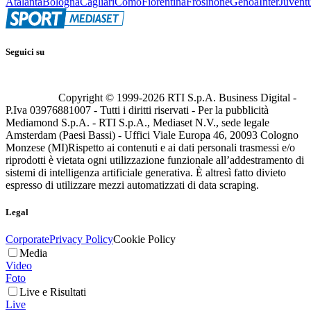
Atalanta
Bologna
Cagliari
Como
Fiorentina
Frosinone
Genoa
Inter
Juvent
Seguici su
Copyright © 1999-
2026
RTI S.p.A. Business Digital -
P.Iva 03976881007 - Tutti i diritti riservati - Per la pubblicità
Mediamond S.p.A. - RTI S.p.A., Mediaset N.V., sede legale
Amsterdam (Paesi Bassi) - Uffici Viale Europa 46, 20093 Cologno
Monzese (MI)
Rispetto ai contenuti e ai dati personali trasmessi e/o
riprodotti è vietata ogni utilizzazione funzionale all’addestramento di
sistemi di intelligenza artificiale generativa. È altresì fatto divieto
espresso di utilizzare mezzi automatizzati di data scraping.
Legal
Corporate
Privacy Policy
Cookie Policy
Media
Video
Foto
Live e Risultati
Live