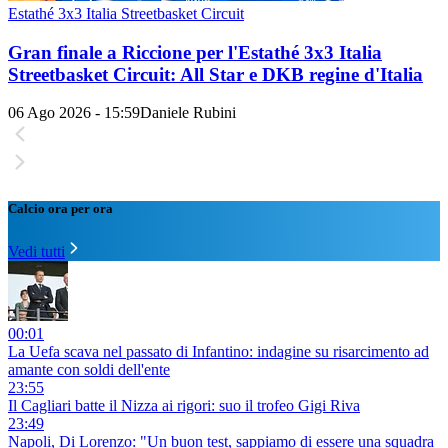
Estathé 3x3 Italia Streetbasket Circuit
Gran finale a Riccione per l'Estathé 3x3 Italia
Streetbasket Circuit: All Star e DKB regine d'Italia
06 Ago 2026 - 15:59
Daniele Rubini
Calcio ora per ora
Vedi tutti
00:01
La Uefa scava nel passato di Infantino: indagine su risarcimento ad
amante con soldi dell'ente
23:55
Il Cagliari batte il Nizza ai rigori: suo il trofeo Gigi Riva
23:49
Napoli, Di Lorenzo: "Un buon test, sappiamo di essere una squadra