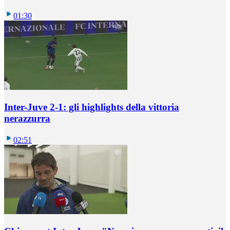
01:30
Inter-Juve 2-1: gli highlights della vittoria
nerazzurra
02:51