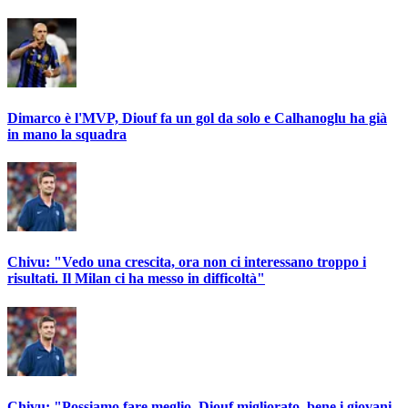
Dimarco è l'MVP, Diouf fa un gol da solo e Calhanoglu ha già
in mano la squadra
Chivu: "Vedo una crescita, ora non ci interessano troppo i
risultati. Il Milan ci ha messo in difficoltà"
Chivu: "Possiamo fare meglio. Diouf migliorato, bene i giovani.