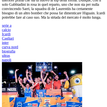
ulteriore prima che sia di nuovo al top della forma. Dunque, con il
solo Gabbiadini in rosa in quel reparto, uno che non sta per nulla
convincendo Sarri, la squadra di de Laurentiis ha certamente
bisogno di un altro bomber che possa far dimenticare Higuain. Icardi
potrebbe fare al caso suo. Ma la strtada del mercato è molto lunga.
serie a
calcio
Icardi
Cagliari
inter
curva nord
biografia
ultras
napoli