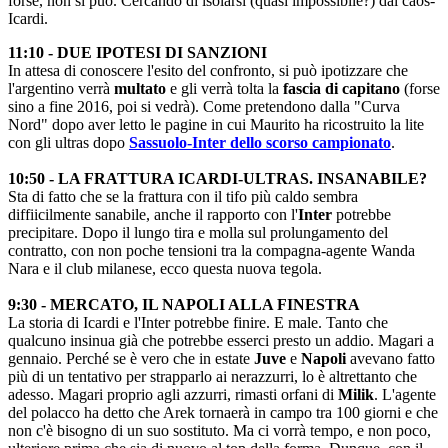
forse, non si può. Cercando di isolarsi (quasi impossibile?) dal caos-
Icardi.
11:10 - DUE IPOTESI DI SANZIONI
In attesa di conoscere l'esito del confronto, si può ipotizzare che
l'argentino verrà
multato
e gli verrà tolta la
fascia di capitano
(forse
sino a fine 2016, poi si vedrà). Come pretendono dalla "Curva
Nord" dopo aver letto le pagine in cui Maurito ha ricostruito la lite
con gli ultras dopo
Sassuolo-Inter dello scorso campionato
.
10:50 - LA FRATTURA ICARDI-ULTRAS. INSANABILE?
Sta di fatto che se la frattura con il tifo più caldo sembra
diffiicilmente sanabile, anche il rapporto con l'
Inter
potrebbe
precipitare. Dopo il lungo tira e molla sul prolungamento del
contratto, con non poche tensioni tra la compagna-agente Wanda
Nara e il club milanese, ecco questa nuova tegola.
9:30 - MERCATO, IL NAPOLI ALLA FINESTRA
La storia di Icardi e l'Inter potrebbe finire. E male. Tanto che
qualcuno insinua già che potrebbe esserci presto un addio. Magari a
gennaio. Perché se è vero che in estate
Juve
e
Napoli
avevano fatto
più di un tentativo per strapparlo ai nerazzurri, lo è altrettanto che
adesso. Magari proprio agli azzurri, rimasti orfani di
Milik
. L'agente
del polacco ha detto che Arek tornaerà in campo tra 100 giorni e che
non c'è bisogno di un suo sostituto. Ma ci vorrà tempo, e non poco,