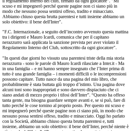
il regolamento interno del club, firmato da ogni giocatore". "Mi
scuso e mi impegnerò perché queste pagine non ci siano più in
modo che nessuno possa sentirsi offeso, tradito e minacciato.
Abbiamo chiuso questa brutta parentesi e tutti insieme abbiamo un
solo obiettivo: il bene dell'Inter".
"F.C. Internazionale, a seguito dell’incontro avvenuto questa mattina
tra i dirigenti e Mauro Icardi, comunica che per il capitano
nerazzurro sarà applicata la sanzione prevista per aver violato il
Regolamento Interno del Club, sottoscritto da ogni giocatore".
"In questi due giorni ho vissuto una parentesi triste della mia storia
nerazzurra - sono le parole di Mauro Icardi rilasciate a Inter.it - Ma
in una famiglia – e mi hanno sempre insegnato che l’Inter prima di
tutto è una grande famiglia – i momenti difficili o le incomprensioni
possono capitare. Tutto nasce da una pagina del mio libro, che
probabilmente è stata buttata giù troppo d’istinto. Una pagina dove
alcuni toni sono inappropriati e sono davvero dispiaciuto che ci
siano andati di mezzo proprio i tifosi dell’Inter”. “Questo ha offeso
tanta gente, ma bisogna guardare sempre avanti e, se si può, fare di
tutto perché le cose tornino al proprio posto. Per questo mi scuso e
mi impegnerò perché queste pagine non ci siano più, in modo che
nessuno possa sentirsi offeso, tradito e minacciato. Oggi ho parlato
con la Società, abbiamo chiuso questa brutta parentesi e, tutti
insieme, abbiamo un solo obiettivo: il bene dell’Inter, perché niente è