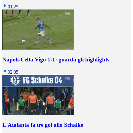
01:25
Napoli-Celta Vigo 1-1: guarda gli highlights
02:05
L'Atalanta fa tre gol allo Schalke